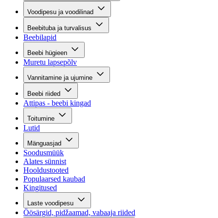
Voodipesu ja voodilinad
Beebituba ja turvalisus
Beebilapid
Beebi hügieen
Muretu lapsepõlv
Vannitamine ja ujumine
Beebi riided
Attipas - beebi kingad
Toitumine
Lutid
Mänguasjad
Soodusmüük
Alates sünnist
Hooldustooted
Populaarsed kaubad
Kingitused
Laste voodipesu
Öösärgid, pidžaamad, vabaaja riided