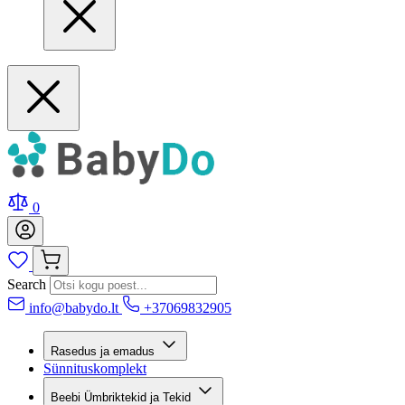
0
Search
info@babydo.lt
+37069832905
Rasedus ja emadus
Sünnituskomplekt
Beebi Ümbriktekid ja Tekid