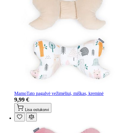
MamoTato pagalvė vežimėliui, miškas, kreminė
9,99 €
Lisa ostukorvi