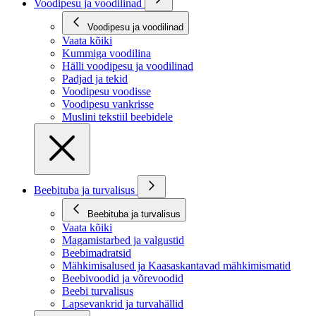
Voodipesu ja voodilinad
Voodipesu ja voodilinad
Vaata kõiki
Kummiga voodilina
Hälli voodipesu ja voodilinad
Padjad ja tekid
Voodipesu voodisse
Voodipesu vankrisse
Muslini tekstiil beebidele
Beebituba ja turvalisus
Beebituba ja turvalisus
Vaata kõiki
Magamistarbed ja valgustid
Beebimadratsid
Mähkimisalused ja Kaasaskantavad mähkimismatid
Beebivoodid ja võrevoodid
Beebi turvalisus
Lapsevankrid ja turvahällid