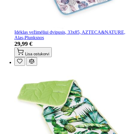
Įdėklas vežimėliui dvipusis, 33x85, AZTECA&NATURE,
Alas-Plunksnos
29,99 €
Lisa ostukorvi