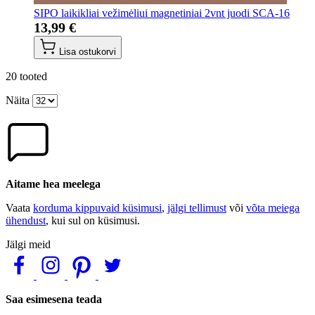
SIPO laikikliai vežimėliui magnetiniai 2vnt juodi SCA-16
13,99 €
Lisa ostukorvi
20
tooted
Näita
Aitame hea meelega
Vaata
korduma kippuvaid küsimusi
,
jälgi tellimust
või
võta meiega
ühendust
, kui sul on küsimusi.
Jälgi meid
Saa esimesena teada