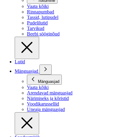
Toitumine
Vaata kõiki
Rinnapumbad
Tassid, lutipudel
Pudelilutid
Tarvikud
Beebi sööginõud
Lutid
Mänguasjad
Mänguasjad
Vaata kõiki
Arendavad mänguasjad
Närimiseks ja kõristid
Voodikarussellid
Uneaja mänguasjad