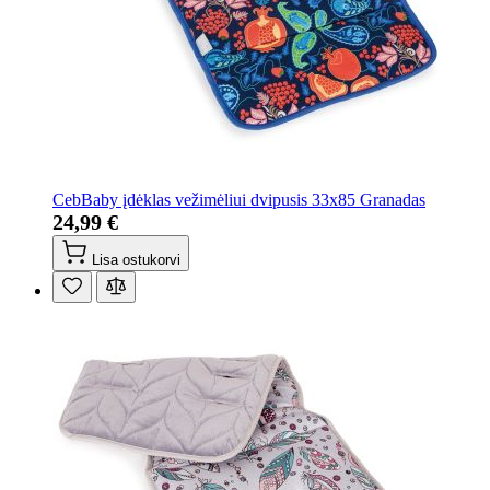
CebBaby įdėklas vežimėliui dvipusis 33x85 Granadas
24,99 €
Lisa ostukorvi