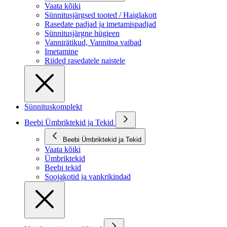
Vaata kõiki
Sünnitusjärgsed tooted / Haiglakott
Rasedate padjad ja imetamispadjad
Sünnitusjärgne hügieen
Vannirätikud, Vannitoa vaibad
Imetamine
Riided rasedatele naistele
Sünnituskomplekt
Beebi Ümbriktekid ja Tekid
Beebi Ümbriktekid ja Tekid
Vaata kõiki
Ümbriktekid
Beebi tekid
Soojakotid ja vankrikindad