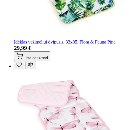
Įdėklas vežimėliui dvipusis, 33x85, Flora & Fauna Pina
29,99 €
Lisa ostukorvi