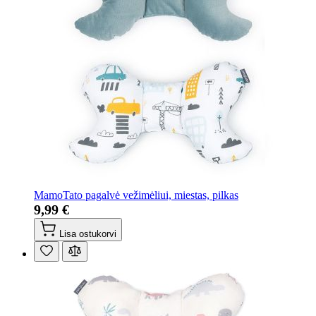
MamoTato pagalvė vežimėliui, miestas, pilkas
9,99 €
Lisa ostukorvi