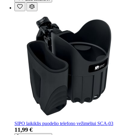
SIPO laikiklis puodelio telefono vežimėliui SCA-03
11,99 €