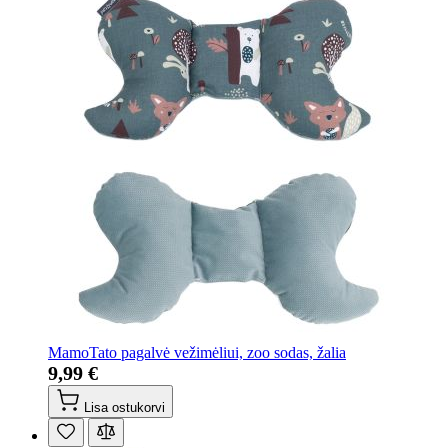
MamoTato pagalvė vežimėliui, zoo sodas, žalia
9,99 €
Lisa ostukorvi