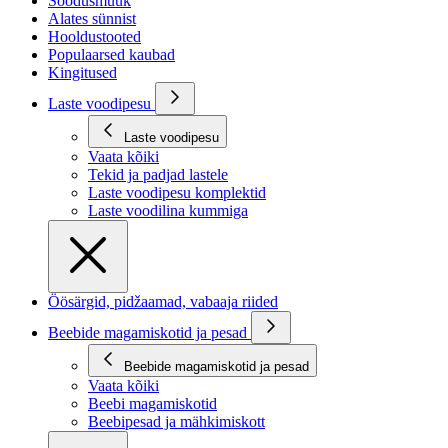
Soodusmüük
Alates sünnist
Hooldustooted
Populaarsed kaubad
Kingitused
Laste voodipesu
Laste voodipesu
Vaata kõiki
Tekid ja padjad lastele
Laste voodipesu komplektid
Laste voodilina kummiga
Öösärgid, pidžaamad, vabaaja riided
Beebide magamiskotid ja pesad
Beebide magamiskotid ja pesad
Vaata kõiki
Beebi magamiskotid
Beebipesad ja mähkimiskott