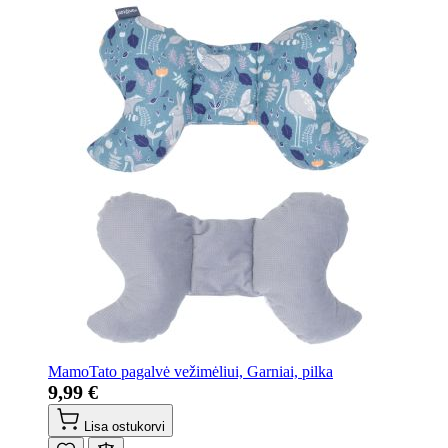
MamoTato pagalvė vežimėliui, Garniai, pilka
9,99 €
Lisa ostukorvi