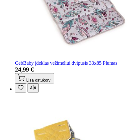
CebBaby įdėklas vežimėliui dvipusis 33x85 Plumas
24,99 €
Lisa ostukorvi