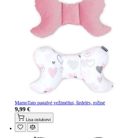
MamoTato pagalvė vežimėliui, širdelės, rožinė
9,99 €
Lisa ostukorvi