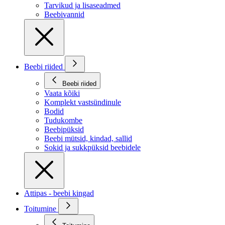
Tarvikud ja lisaseadmed
Beebivannid
Beebi riided
Beebi riided
Vaata kõiki
Komplekt vastsündinule
Bodid
Tudukombe
Beebipüksid
Beebi mütsid, kindad, sallid
Sokid ja sukkpüksid beebidele
Attipas - beebi kingad
Toitumine