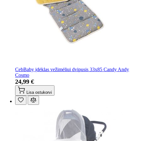
CebBaby įdėklas vežimėliui dvipusis 33x85 Candy Andy
Cosmo
24,99 €
Lisa ostukorvi