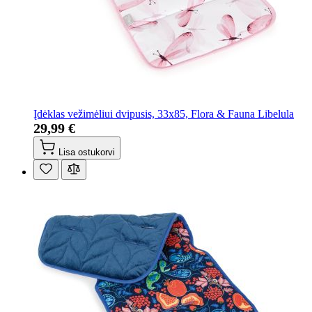
Įdėklas vežimėliui dvipusis, 33x85, Flora & Fauna Libelula
29,99 €
Lisa ostukorvi