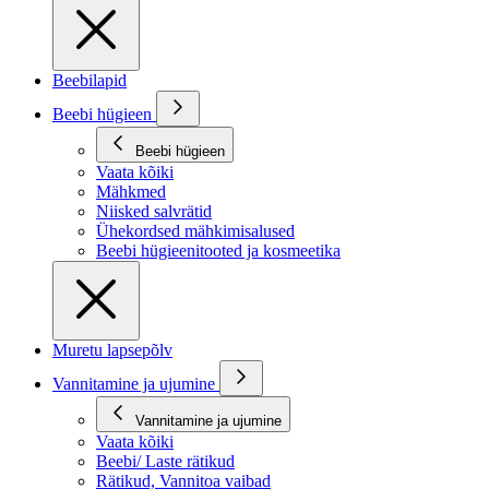
Beebilapid
Beebi hügieen
Beebi hügieen
Vaata kõiki
Mähkmed
Niisked salvrätid
Ühekordsed mähkimisalused
Beebi hügieenitooted ja kosmeetika
Muretu lapsepõlv
Vannitamine ja ujumine
Vannitamine ja ujumine
Vaata kõiki
Beebi/ Laste rätikud
Rätikud, Vannitoa vaibad