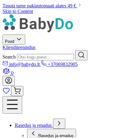
Tasuta tarne pakiautomaati alates 49 €
Skip to Content
Pood
Klienditeenindus
Search
info@babydo.lt
+37069832905
0
Rasedus ja emadus
Rasedus ja emadus