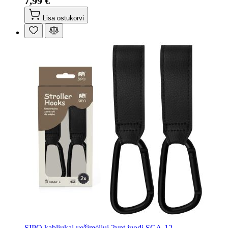
7,99 €
Lisa ostukorvi
SIPO kabliukai vežimėliui 2vnt juodi SCA-12