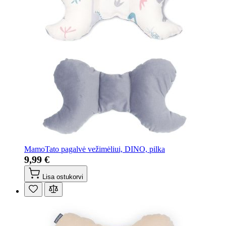
MamoTato pagalvė vežimėliui, DINO, pilka
9,99 €
Lisa ostukorvi