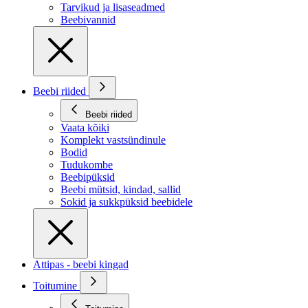
Tarvikud ja lisaseadmed
Beebivannid
Beebi riided
Beebi riided
Vaata kõiki
Komplekt vastsündinule
Bodid
Tudukombe
Beebipüksid
Beebi mütsid, kindad, sallid
Sokid ja sukkpüksid beebidele
Attipas - beebi kingad
Toitumine