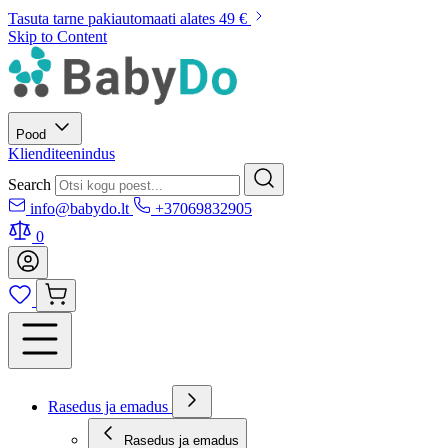
Tasuta tarne pakiautomaati alates 49 €
Skip to Content
Pood
Klienditeenindus
Search
info@babydo.lt
+37069832905
0
Rasedus ja emadus
Rasedus ja emadus