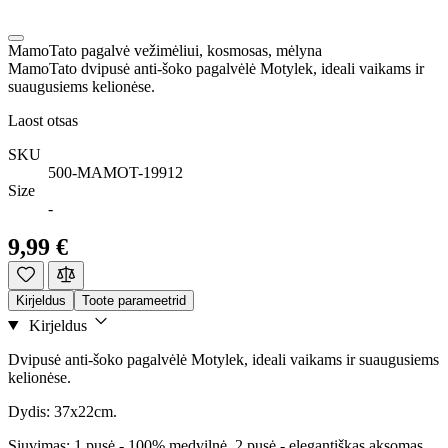
MamoTato pagalvė vežimėliui, kosmosas, mėlyna
MamoTato dvipusė anti-šoko pagalvėlė Motylek, ideali vaikams ir
suaugusiems kelionėse.
Laost otsas
SKU
500-MAMOT-19912
Size
-
9,99 €
Kirjeldus
Toote parameetrid
Kirjeldus
Dvipusė anti-šoko pagalvėlė Motylek, ideali vaikams ir suaugusiems
kelionėse.
Dydis: 37x22cm.
Siuvimas: 1 pusė - 100% medvilnė, 2 pusė - elegantiškas aksomas.