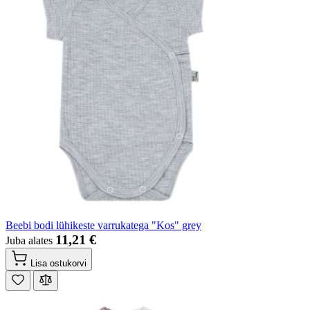
Beebi bodi lühikeste varrukatega "Kos" grey
11,21 €
Juba alates
Lisa ostukorvi