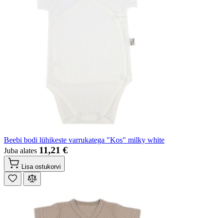
Beebi bodi lühikeste varrukatega "Kos" milky white
11,21 €
Juba alates
Lisa ostukorvi