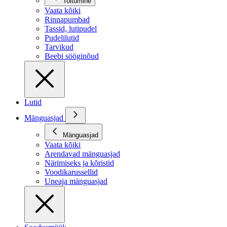
Toitumine
Vaata kõiki
Rinnapumbad
Tassid, lutipudel
Pudelilutid
Tarvikud
Beebi sööginõud
Lutid
Mänguasjad
Mänguasjad
Vaata kõiki
Arendavad mänguasjad
Närimiseks ja kõristid
Voodikarussellid
Uneaja mänguasjad