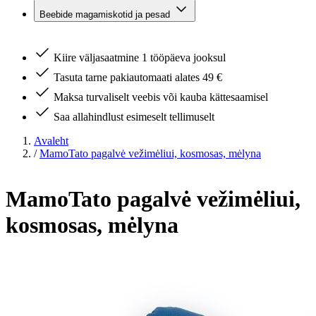
Beebide magamiskotid ja pesad
Kiire väljasaatmine 1 tööpäeva jooksul
Tasuta tarne pakiautomaati alates 49 €
Maksa turvaliselt veebis või kauba kättesaamisel
Saa allahindlust esimeselt tellimuselt
Avaleht
/
MamoTato pagalvė vežimėliui, kosmosas, mėlyna
MamoTato pagalvė vežimėliui,
kosmosas, mėlyna