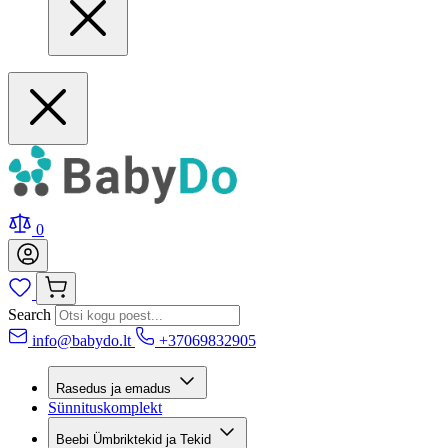
0
Search
info@babydo.lt
+37069832905
Rasedus ja emadus
Sünnituskomplekt
Beebi Ümbriktekid ja Tekid