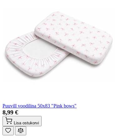
Puuvill voodilina 50x83 "Pink bows"
8,99 €
Lisa ostukorvi