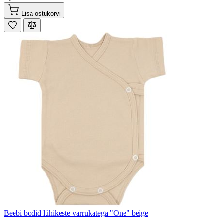
Lisa ostukorvi
Beebi bodid lühikeste varrukatega "One" beige