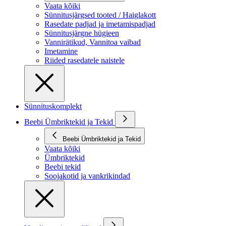
Vaata kõiki
Sünnitusjärgsed tooted / Haiglakott
Rasedate padjad ja imetamispadjad
Sünnitusjärgne hügieen
Vannirätikud, Vannitoa vaibad
Imetamine
Riided rasedatele naistele
Sünnituskomplekt
Beebi Ümbriktekid ja Tekid
Beebi Ümbriktekid ja Tekid
Vaata kõiki
Ümbriktekid
Beebi tekid
Soojakotid ja vankrikindad