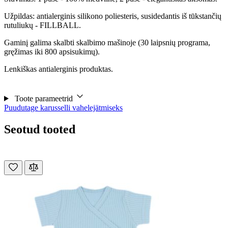
Užpildas: antialerginis silikono poliesteris, susidedantis iš tūkstančių
rutuliukų - FILLBALL.
Gaminį galima skalbti skalbimo mašinoje (30 laipsnių programa,
gręžimas iki 800 apsisukimų).
Lenkiškas antialerginis produktas.
Toote parameetrid
Puudutage karusselli vahelejätmiseks
Seotud tooted