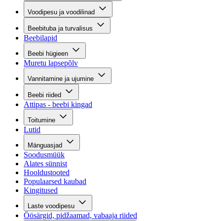
Voodipesu ja voodilinad
Beebituba ja turvalisus
Beebilapid
Beebi hügieen
Muretu lapsepõlv
Vannitamine ja ujumine
Beebi riided
Attipas - beebi kingad
Toitumine
Lutid
Mänguasjad
Soodusmüük
Alates sünnist
Hooldustooted
Populaarsed kaubad
Kingitused
Laste voodipesu
Öösärgid, pidžaamad, vabaaja riided