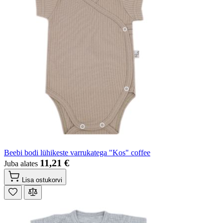
Beebi bodi lühikeste varrukatega "Kos" coffee
11,21 €
Juba alates
Lisa ostukorvi