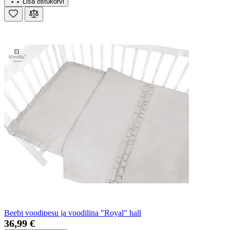
Lisa ostukorvi
Beebi voodipesu ja voodilina "Royal" hall
36,99 €