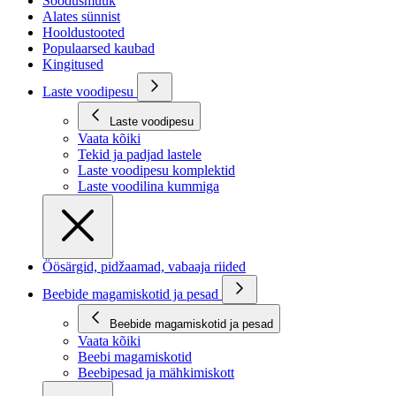
Soodusmüük
Alates sünnist
Hooldustooted
Populaarsed kaubad
Kingitused
Laste voodipesu
Laste voodipesu
Vaata kõiki
Tekid ja padjad lastele
Laste voodipesu komplektid
Laste voodilina kummiga
Öösärgid, pidžaamad, vabaaja riided
Beebide magamiskotid ja pesad
Beebide magamiskotid ja pesad
Vaata kõiki
Beebi magamiskotid
Beebipesad ja mähkimiskott