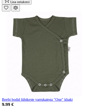
Lisa ostukorvi
Beebi bodid lühikeste varrukatega "One" khaki
9,99 €