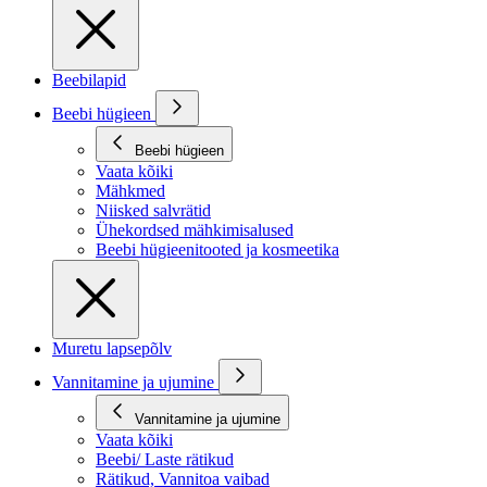
Beebilapid
Beebi hügieen
Beebi hügieen
Vaata kõiki
Mähkmed
Niisked salvrätid
Ühekordsed mähkimisalused
Beebi hügieenitooted ja kosmeetika
Muretu lapsepõlv
Vannitamine ja ujumine
Vannitamine ja ujumine
Vaata kõiki
Beebi/ Laste rätikud
Rätikud, Vannitoa vaibad