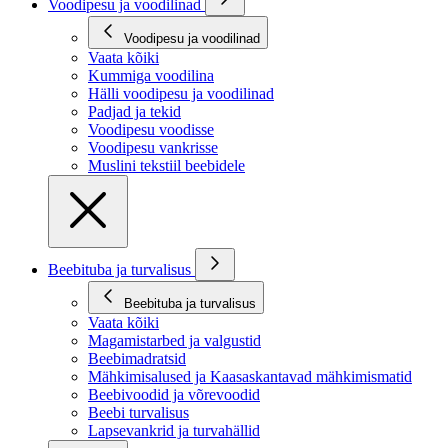
Voodipesu ja voodilinad
Voodipesu ja voodilinad
Vaata kõiki
Kummiga voodilina
Hälli voodipesu ja voodilinad
Padjad ja tekid
Voodipesu voodisse
Voodipesu vankrisse
Muslini tekstiil beebidele
Beebituba ja turvalisus
Beebituba ja turvalisus
Vaata kõiki
Magamistarbed ja valgustid
Beebimadratsid
Mähkimisalused ja Kaasaskantavad mähkimismatid
Beebivoodid ja võrevoodid
Beebi turvalisus
Lapsevankrid ja turvahällid