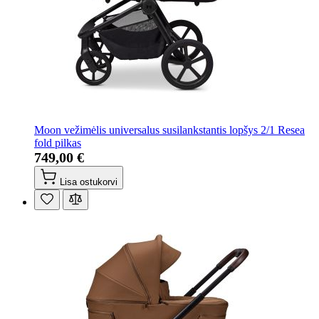
Moon vežimėlis universalus susilankstantis lopšys 2/1 Resea
fold pilkas
749,00 €
Lisa ostukorvi