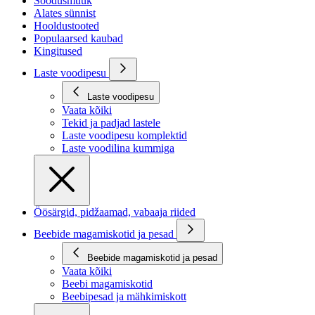
Soodusmüük
Alates sünnist
Hooldustooted
Populaarsed kaubad
Kingitused
Laste voodipesu
Laste voodipesu
Vaata kõiki
Tekid ja padjad lastele
Laste voodipesu komplektid
Laste voodilina kummiga
Öösärgid, pidžaamad, vabaaja riided
Beebide magamiskotid ja pesad
Beebide magamiskotid ja pesad
Vaata kõiki
Beebi magamiskotid
Beebipesad ja mähkimiskott