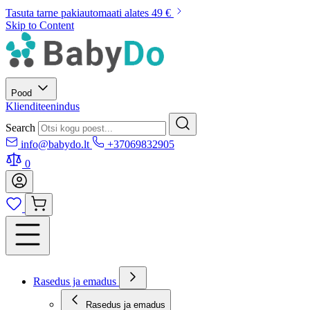
Tasuta tarne pakiautomaati alates 49 €
Skip to Content
Pood
Klienditeenindus
Search
info@babydo.lt
+37069832905
0
Rasedus ja emadus
Rasedus ja emadus