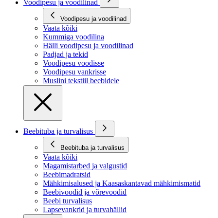
Voodipesu ja voodilinad
Voodipesu ja voodilinad
Vaata kõiki
Kummiga voodilina
Hälli voodipesu ja voodilinad
Padjad ja tekid
Voodipesu voodisse
Voodipesu vankrisse
Muslini tekstiil beebidele
Beebituba ja turvalisus
Beebituba ja turvalisus
Vaata kõiki
Magamistarbed ja valgustid
Beebimadratsid
Mähkimisalused ja Kaasaskantavad mähkimismatid
Beebivoodid ja võrevoodid
Beebi turvalisus
Lapsevankrid ja turvahällid