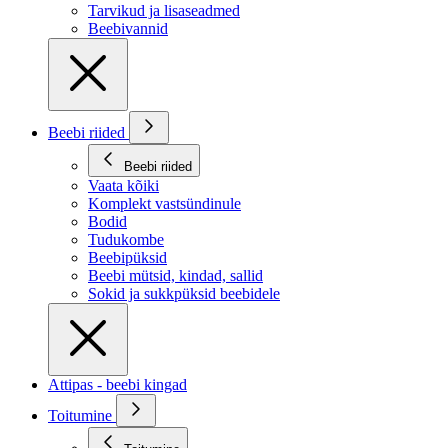
Tarvikud ja lisaseadmed
Beebivannid
Beebi riided
Beebi riided
Vaata kõiki
Komplekt vastsündinule
Bodid
Tudukombe
Beebipüksid
Beebi mütsid, kindad, sallid
Sokid ja sukkpüksid beebidele
Attipas - beebi kingad
Toitumine