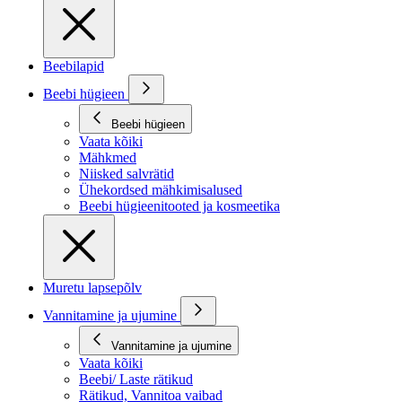
Beebilapid
Beebi hügieen
Beebi hügieen
Vaata kõiki
Mähkmed
Niisked salvrätid
Ühekordsed mähkimisalused
Beebi hügieenitooted ja kosmeetika
Muretu lapsepõlv
Vannitamine ja ujumine
Vannitamine ja ujumine
Vaata kõiki
Beebi/ Laste rätikud
Rätikud, Vannitoa vaibad