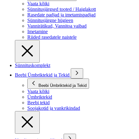
Vaata kõiki
Sünnitusjärgsed tooted / Haiglakott
Rasedate padjad ja imetamispadjad
Sünnitusjärgne hügieen
Vannirätikud, Vannitoa vaibad
Imetamine
Riided rasedatele naistele
Sünnituskomplekt
Beebi Ümbriktekid ja Tekid
Beebi Ümbriktekid ja Tekid
Vaata kõiki
Ümbriktekid
Beebi tekid
Soojakotid ja vankrikindad