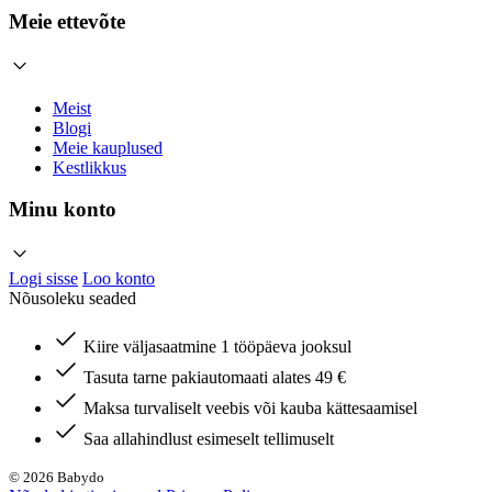
Meie ettevõte
Meist
Blogi
Meie kauplused
Kestlikkus
Minu konto
Logi sisse
Loo konto
Nõusoleku seaded
Kiire väljasaatmine 1 tööpäeva jooksul
Tasuta tarne pakiautomaati alates 49 €
Maksa turvaliselt veebis või kauba kättesaamisel
Saa allahindlust esimeselt tellimuselt
© 2026 Babydo