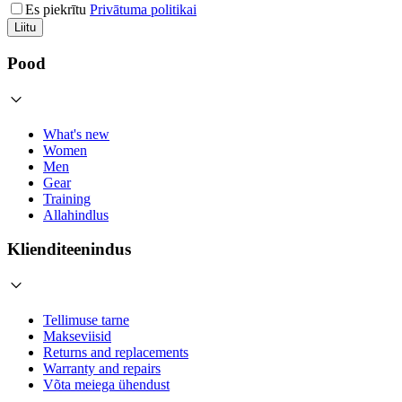
Es piekrītu
Privātuma politikai
Liitu
Pood
What's new
Women
Men
Gear
Training
Allahindlus
Klienditeenindus
Tellimuse tarne
Makseviisid
Returns and replacements
Warranty and repairs
Võta meiega ühendust