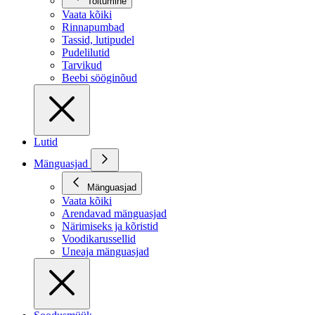
Toitumine
Vaata kõiki
Rinnapumbad
Tassid, lutipudel
Pudelilutid
Tarvikud
Beebi sööginõud
Lutid
Mänguasjad
Mänguasjad
Vaata kõiki
Arendavad mänguasjad
Närimiseks ja kõristid
Voodikarussellid
Uneaja mänguasjad