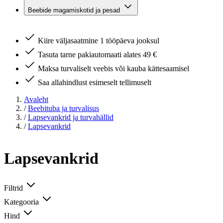
Beebide magamiskotid ja pesad
Kiire väljasaatmine 1 tööpäeva jooksul
Tasuta tarne pakiautomaati alates 49 €
Maksa turvaliselt veebis või kauba kättesaamisel
Saa allahindlust esimeselt tellimuselt
Avaleht
/
Beebituba ja turvalisus
/
Lapsevankrid ja turvahällid
/
Lapsevankrid
Lapsevankrid
Filtrid
Kategooria
Hind