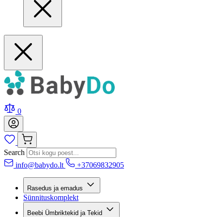
0
Search
info@babydo.lt
+37069832905
Rasedus ja emadus
Sünnituskomplekt
Beebi Ümbriktekid ja Tekid