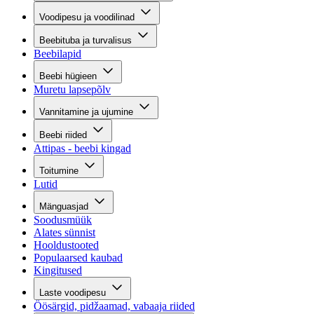
Voodipesu ja voodilinad
Beebituba ja turvalisus
Beebilapid
Beebi hügieen
Muretu lapsepõlv
Vannitamine ja ujumine
Beebi riided
Attipas - beebi kingad
Toitumine
Lutid
Mänguasjad
Soodusmüük
Alates sünnist
Hooldustooted
Populaarsed kaubad
Kingitused
Laste voodipesu
Öösärgid, pidžaamad, vabaaja riided