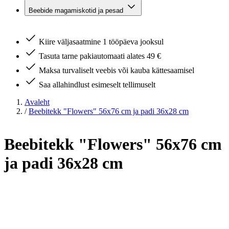
Beebide magamiskotid ja pesad
Kiire väljasaatmine 1 tööpäeva jooksul
Tasuta tarne pakiautomaati alates 49 €
Maksa turvaliselt veebis või kauba kättesaamisel
Saa allahindlust esimeselt tellimuselt
Avaleht
/
Beebitekk "Flowers" 56x76 cm ja padi 36x28 cm
Beebitekk "Flowers" 56x76 cm
ja padi 36x28 cm