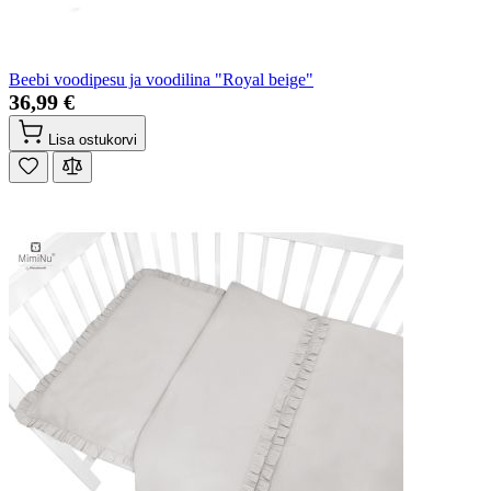
Beebi voodipesu ja voodilina "Royal beige"
36,99 €
Lisa ostukorvi