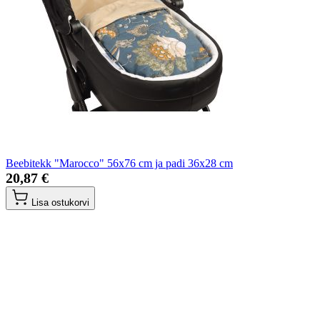
Beebitekk "Marocco" 56x76 cm ja padi 36x28 cm
20,87 €
Lisa ostukorvi