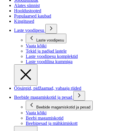
Soodusmüük
Alates sünnist
Hooldustooted
Populaarsed kaubad
Kingitused
Laste voodipesu
Laste voodipesu
Vaata kõiki
Tekid ja padjad lastele
Laste voodipesu komplektid
Laste voodilina kummiga
Öösärgid, pidžaamad, vabaaja riided
Beebide magamiskotid ja pesad
Beebide magamiskotid ja pesad
Vaata kõiki
Beebi magamiskotid
Beebipesad ja mähkimiskott