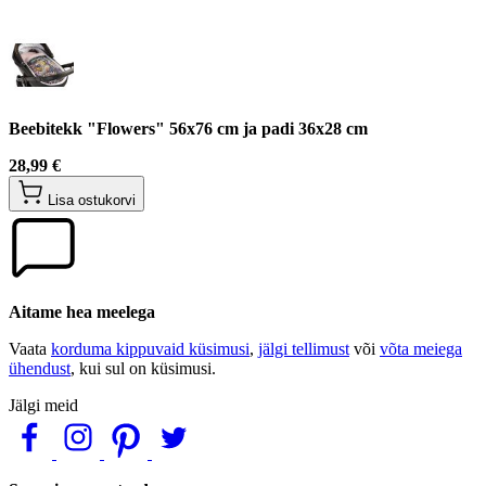
Beebitekk "Flowers" 56x76 cm ja padi 36x28 cm
28,99 €
Lisa ostukorvi
Aitame hea meelega
Vaata
korduma kippuvaid küsimusi
,
jälgi tellimust
või
võta meiega
ühendust
, kui sul on küsimusi.
Jälgi meid