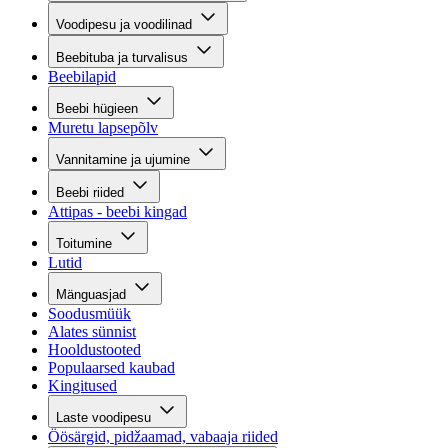
Voodipesu ja voodilinad
Beebituba ja turvalisus
Beebilapid
Beebi hügieen
Muretu lapsepõlv
Vannitamine ja ujumine
Beebi riided
Attipas - beebi kingad
Toitumine
Lutid
Mänguasjad
Soodusmüük
Alates sünnist
Hooldustooted
Populaarsed kaubad
Kingitused
Laste voodipesu
Öösärgid, pidžaamad, vabaaja riided