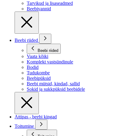
Tarvikud ja lisaseadmed
Beebivannid
Beebi riided
Beebi riided
Vaata kõiki
Komplekt vastsündinule
Bodid
Tudukombe
Beebipüksid
Beebi mütsid, kindad, sallid
Sokid ja sukkpüksid beebidele
Attipas - beebi kingad
Toitumine