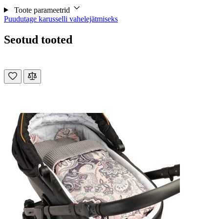
Toote parameetrid
Puudutage karusselli vahelejätmiseks
Seotud tooted