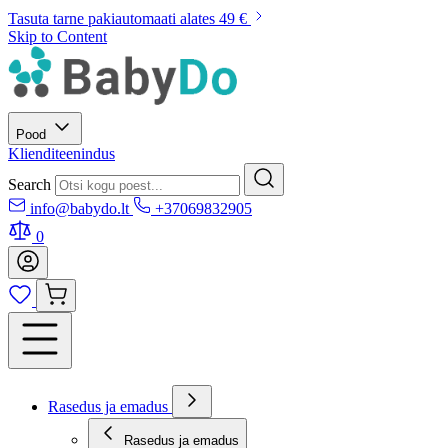
Tasuta tarne pakiautomaati alates 49 €
Skip to Content
Pood
Klienditeenindus
Search
info@babydo.lt
+37069832905
0
Rasedus ja emadus
Rasedus ja emadus