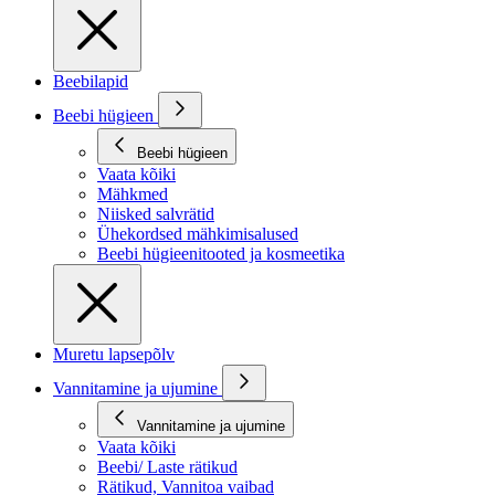
Beebilapid
Beebi hügieen
Beebi hügieen
Vaata kõiki
Mähkmed
Niisked salvrätid
Ühekordsed mähkimisalused
Beebi hügieenitooted ja kosmeetika
Muretu lapsepõlv
Vannitamine ja ujumine
Vannitamine ja ujumine
Vaata kõiki
Beebi/ Laste rätikud
Rätikud, Vannitoa vaibad