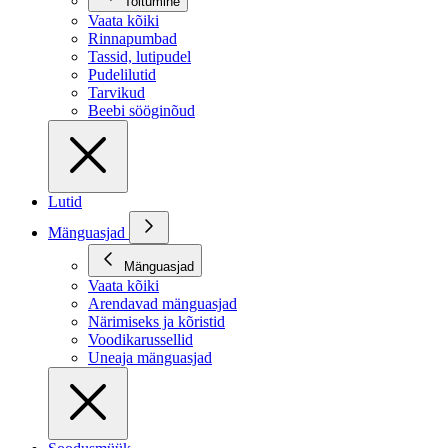
Toitumine
Vaata kõiki
Rinnapumbad
Tassid, lutipudel
Pudelilutid
Tarvikud
Beebi sööginõud
Lutid
Mänguasjad
Mänguasjad
Vaata kõiki
Arendavad mänguasjad
Närimiseks ja kõristid
Voodikarussellid
Uneaja mänguasjad