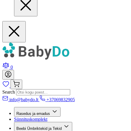
0
Search
info@babydo.lt
+37069832905
Rasedus ja emadus
Sünnituskomplekt
Beebi Ümbriktekid ja Tekid