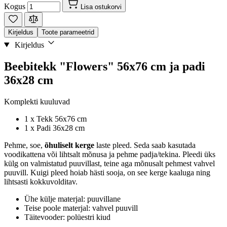
Kogus
Lisa ostukorvi
Kirjeldus
Toote parameetrid
Kirjeldus
Beebitekk "Flowers" 56x76 cm ja padi
36x28 cm
Komplekti kuuluvad
1 x Tekk 56x76 cm
1 x Padi 36x28 cm
Pehme, soe,
õhuliselt kerge
laste pleed. Seda saab kasutada
voodikattena või lihtsalt mõnusa ja pehme padja/tekina. Pleedi üks
külg on valmistatud puuvillast, teine aga mõnusalt pehmest vahvel
puuvill. Kuigi pleed hoiab hästi sooja, on see kerge kaaluga ning
lihtsasti kokkuvolditav.
Ühe külje materjal: puuvillane
Teise poole materjal: vahvel puuvill
Täitevooder: polüestri kiud