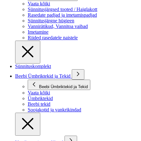
Vaata kõiki
Sünnitusjärgsed tooted / Haiglakott
Rasedate padjad ja imetamispadjad
Sünnitusjärgne hügieen
Vannirätikud, Vannitoa vaibad
Imetamine
Riided rasedatele naistele
Sünnituskomplekt
Beebi Ümbriktekid ja Tekid
Beebi Ümbriktekid ja Tekid
Vaata kõiki
Ümbriktekid
Beebi tekid
Soojakotid ja vankrikindad