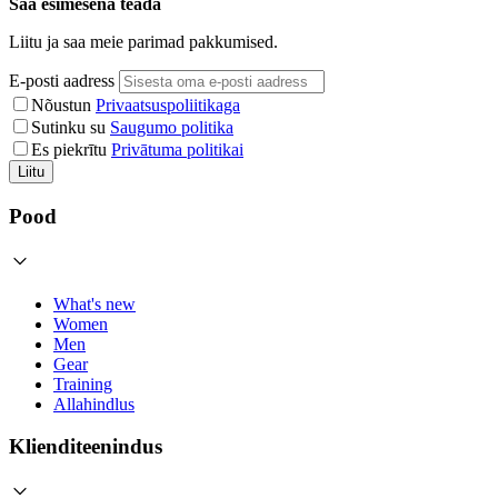
Saa esimesena teada
Liitu ja saa meie parimad pakkumised.
E-posti aadress
Nõustun
Privaatsuspoliitikaga
Sutinku su
Saugumo politika
Es piekrītu
Privātuma politikai
Liitu
Pood
What's new
Women
Men
Gear
Training
Allahindlus
Klienditeenindus