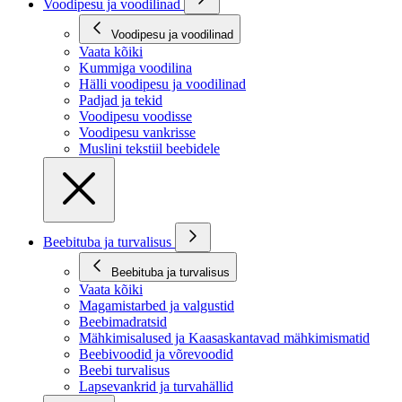
Voodipesu ja voodilinad
Voodipesu ja voodilinad
Vaata kõiki
Kummiga voodilina
Hälli voodipesu ja voodilinad
Padjad ja tekid
Voodipesu voodisse
Voodipesu vankrisse
Muslini tekstiil beebidele
Beebituba ja turvalisus
Beebituba ja turvalisus
Vaata kõiki
Magamistarbed ja valgustid
Beebimadratsid
Mähkimisalused ja Kaasaskantavad mähkimismatid
Beebivoodid ja võrevoodid
Beebi turvalisus
Lapsevankrid ja turvahällid