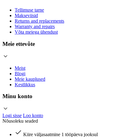
Tellimuse tarne
Makseviisid
Returns and replacements
Warranty and repairs
Võta meiega ühendust
Meie ettevõte
Meist
Blogi
Meie kauplused
Kestlikkus
Minu konto
Logi sisse
Loo konto
Nõusoleku seaded
Kiire väljasaatmine 1 tööpäeva jooksul