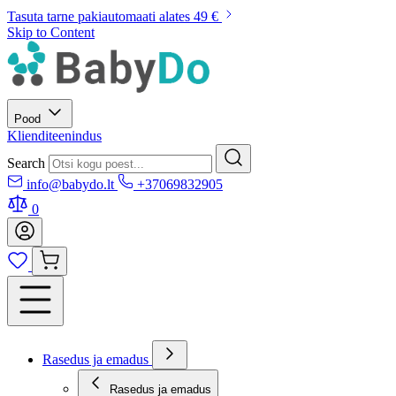
Tasuta tarne pakiautomaati alates 49 €
Skip to Content
Pood
Klienditeenindus
Search
info@babydo.lt
+37069832905
0
Rasedus ja emadus
Rasedus ja emadus