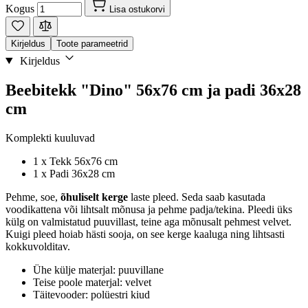
Kogus
Lisa ostukorvi
Kirjeldus
Toote parameetrid
Kirjeldus
Beebitekk "Dino" 56x76 cm ja padi 36x28
cm
Komplekti kuuluvad
1 x Tekk 56x76 cm
1 x Padi 36x28 cm
Pehme, soe,
õhuliselt kerge
laste pleed. Seda saab kasutada
voodikattena või lihtsalt mõnusa ja pehme padja/tekina. Pleedi üks
külg on valmistatud puuvillast, teine aga mõnusalt pehmest velvet.
Kuigi pleed hoiab hästi sooja, on see kerge kaaluga ning lihtsasti
kokkuvolditav.
Ühe külje materjal: puuvillane
Teise poole materjal: velvet
Täitevooder: polüestri kiud