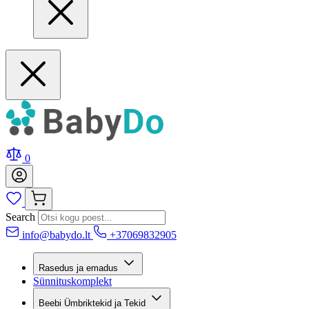
0
Search
info@babydo.lt
+37069832905
Rasedus ja emadus
Sünnituskomplekt
Beebi Ümbriktekid ja Tekid