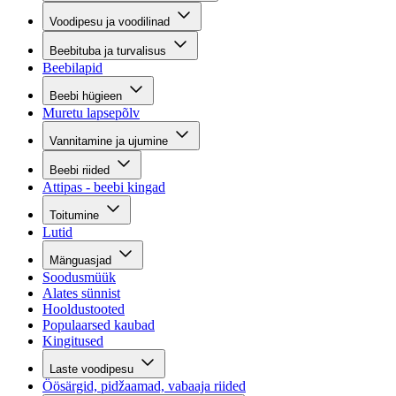
Voodipesu ja voodilinad
Beebituba ja turvalisus
Beebilapid
Beebi hügieen
Muretu lapsepõlv
Vannitamine ja ujumine
Beebi riided
Attipas - beebi kingad
Toitumine
Lutid
Mänguasjad
Soodusmüük
Alates sünnist
Hooldustooted
Populaarsed kaubad
Kingitused
Laste voodipesu
Öösärgid, pidžaamad, vabaaja riided