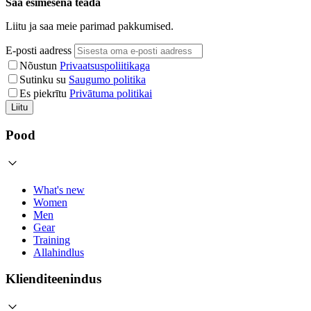
Saa esimesena teada
Liitu ja saa meie parimad pakkumised.
E-posti aadress
Nõustun
Privaatsuspoliitikaga
Sutinku su
Saugumo politika
Es piekrītu
Privātuma politikai
Liitu
Pood
What's new
Women
Men
Gear
Training
Allahindlus
Klienditeenindus