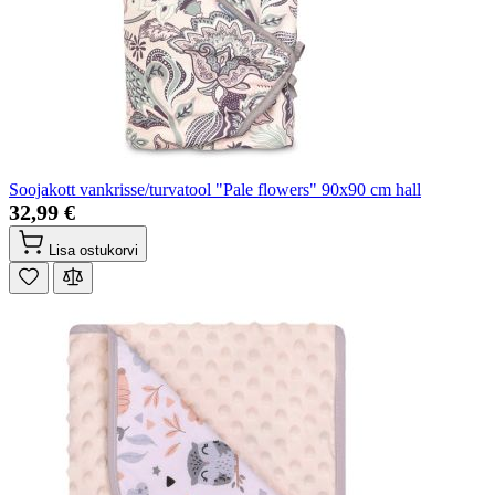
Soojakott vankrisse/turvatool "Pale flowers" 90x90 cm hall
32,99 €
Lisa ostukorvi