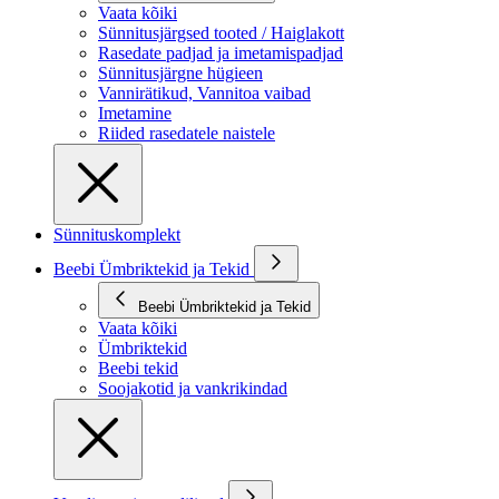
Vaata kõiki
Sünnitusjärgsed tooted / Haiglakott
Rasedate padjad ja imetamispadjad
Sünnitusjärgne hügieen
Vannirätikud, Vannitoa vaibad
Imetamine
Riided rasedatele naistele
Sünnituskomplekt
Beebi Ümbriktekid ja Tekid
Beebi Ümbriktekid ja Tekid
Vaata kõiki
Ümbriktekid
Beebi tekid
Soojakotid ja vankrikindad