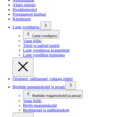
Soodusmüük
Alates sünnist
Hooldustooted
Populaarsed kaubad
Kingitused
Laste voodipesu
Laste voodipesu
Vaata kõiki
Tekid ja padjad lastele
Laste voodipesu komplektid
Laste voodilina kummiga
Öösärgid, pidžaamad, vabaaja riided
Beebide magamiskotid ja pesad
Beebide magamiskotid ja pesad
Vaata kõiki
Beebi magamiskotid
Beebipesad ja mähkimiskott