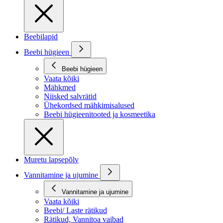
Beebilapid
Beebi hügieen
Beebi hügieen
Vaata kõiki
Mähkmed
Niisked salvrätid
Ühekordsed mähkimisalused
Beebi hügieenitooted ja kosmeetika
Muretu lapsepõlv
Vannitamine ja ujumine
Vannitamine ja ujumine
Vaata kõiki
Beebi/ Laste rätikud
Rätikud, Vannitoa vaibad