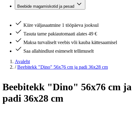
Beebide magamiskotid ja pesad
Kiire väljasaatmine 1 tööpäeva jooksul
Tasuta tarne pakiautomaati alates 49 €
Maksa turvaliselt veebis või kauba kättesaamisel
Saa allahindlust esimeselt tellimuselt
Avaleht
/
Beebitekk "Dino" 56x76 cm ja padi 36x28 cm
Beebitekk "Dino" 56x76 cm ja
padi 36x28 cm