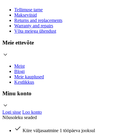
Tellimuse tarne
Makseviisid
Returns and replacements
Warranty and repairs
Võta meiega ühendust
Meie ettevõte
Meist
Blogi
Meie kauplused
Kestlikkus
Minu konto
Logi sisse
Loo konto
Nõusoleku seaded
Kiire väljasaatmine 1 tööpäeva jooksul