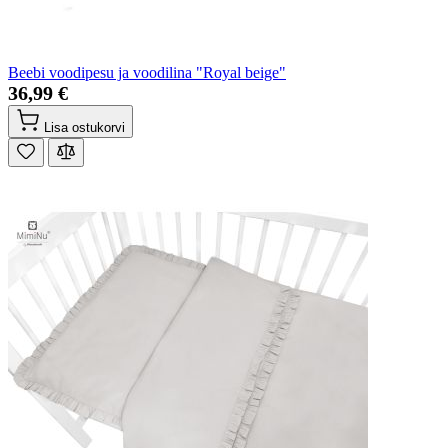
Beebi voodipesu ja voodilina "Royal beige"
36,99 €
Lisa ostukorvi