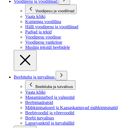
Voodipesu ja voodilinad
Voodipesu ja voodilinad
Vaata kõiki
Kummiga voodilina
Hälli voodipesu ja voodilinad
Padjad ja tekid
Voodipesu voodisse
Voodipesu vankrisse
Muslini tekstiil beebidele
Beebituba ja turvalisus
Beebituba ja turvalisus
Vaata kõiki
Magamistarbed ja valgustid
Beebimadratsid
Mähkimisalused ja Kaasaskantavad mähkimismatid
Beebivoodid ja võrevoodid
Beebi turvalisus
Lapsevankrid ja turvahällid