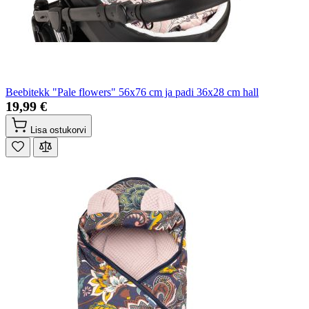
Beebitekk "Pale flowers" 56x76 cm ja padi 36x28 cm hall
19,99 €
Lisa ostukorvi