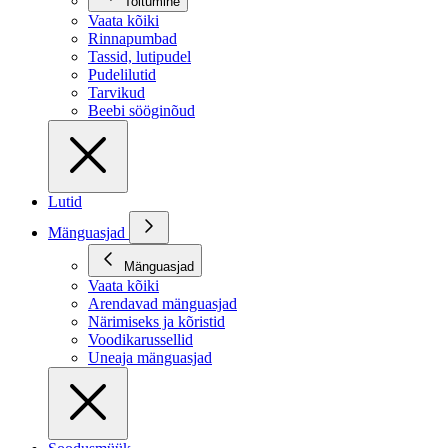
Toitumine
Vaata kõiki
Rinnapumbad
Tassid, lutipudel
Pudelilutid
Tarvikud
Beebi sööginõud
Lutid
Mänguasjad
Mänguasjad
Vaata kõiki
Arendavad mänguasjad
Närimiseks ja kõristid
Voodikarussellid
Uneaja mänguasjad