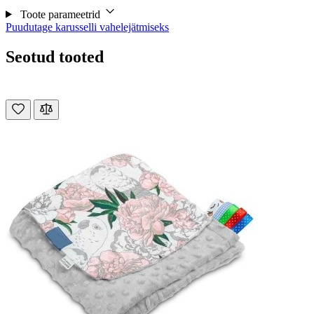
Toote parameetrid
Puudutage karusselli vahelejätmiseks
Seotud tooted