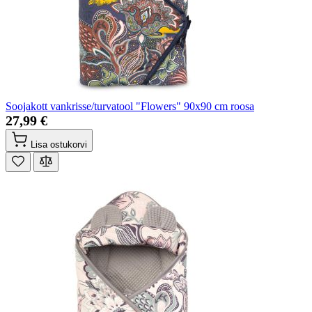
Soojakott vankrisse/turvatool "Flowers" 90x90 cm roosa
27,99 €
Lisa ostukorvi