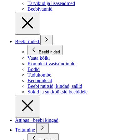
Tarvikud ja lisaseadmed
Beebivannid
Beebi riided
Beebi riided
Vaata kõiki
Komplekt vastsündinule
Bodid
Tudukombe
Beebipüksid
Beebi mütsid, kindad, sallid
Sokid ja sukkpüksid beebidele
Attipas - beebi kingad
Toitumine