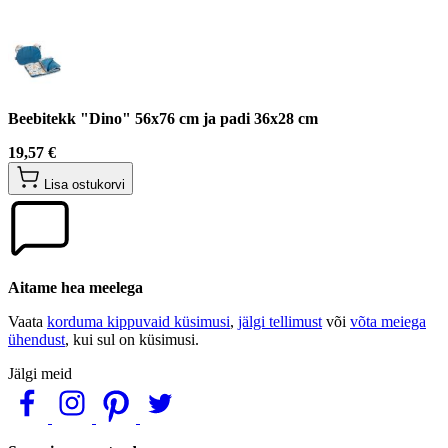
Beebitekk "Dino" 56x76 cm ja padi 36x28 cm
19,57 €
Lisa ostukorvi
Aitame hea meelega
Vaata
korduma kippuvaid küsimusi
,
jälgi tellimust
või
võta meiega
ühendust
, kui sul on küsimusi.
Jälgi meid