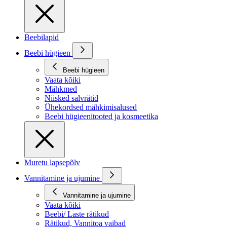
Beebilapid
Beebi hügieen
Beebi hügieen
Vaata kõiki
Mähkmed
Niisked salvrätid
Ühekordsed mähkimisalused
Beebi hügieenitooted ja kosmeetika
Muretu lapsepõlv
Vannitamine ja ujumine
Vannitamine ja ujumine
Vaata kõiki
Beebi/ Laste rätikud
Rätikud, Vannitoa vaibad