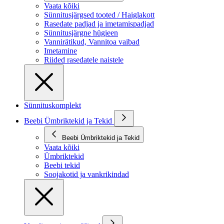
Vaata kõiki
Sünnitusjärgsed tooted / Haiglakott
Rasedate padjad ja imetamispadjad
Sünnitusjärgne hügieen
Vannirätikud, Vannitoa vaibad
Imetamine
Riided rasedatele naistele
Sünnituskomplekt
Beebi Ümbriktekid ja Tekid
Beebi Ümbriktekid ja Tekid
Vaata kõiki
Ümbriktekid
Beebi tekid
Soojakotid ja vankrikindad