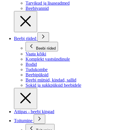
Tarvikud ja lisaseadmed
Beebivannid
Beebi riided
Beebi riided
Vaata kõiki
Komplekt vastsündinule
Bodid
Tudukombe
Beebipüksid
Beebi mütsid, kindad, sallid
Sokid ja sukkpüksid beebidele
Attipas - beebi kingad
Toitumine