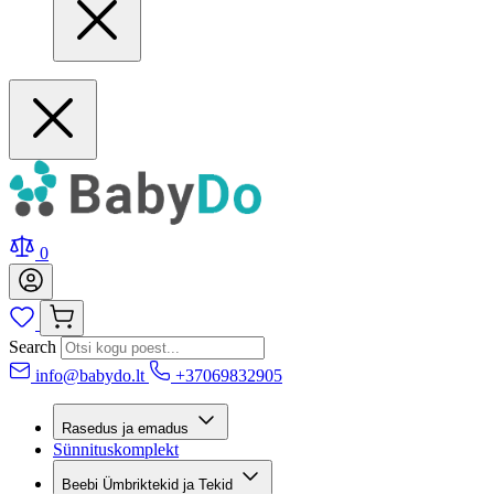
0
Search
info@babydo.lt
+37069832905
Rasedus ja emadus
Sünnituskomplekt
Beebi Ümbriktekid ja Tekid