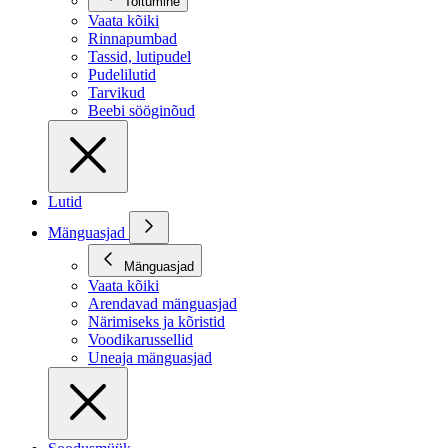
Toitumine
Vaata kõiki
Rinnapumbad
Tassid, lutipudel
Pudelilutid
Tarvikud
Beebi sööginõud
Lutid
Mänguasjad
Mänguasjad
Vaata kõiki
Arendavad mänguasjad
Närimiseks ja kõristid
Voodikarussellid
Uneaja mänguasjad