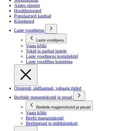
Soodusmüük
Alates sünnist
Hooldustooted
Populaarsed kaubad
Kingitused
Laste voodipesu
Laste voodipesu
Vaata kõiki
Tekid ja padjad lastele
Laste voodipesu komplektid
Laste voodilina kummiga
Öösärgid, pidžaamad, vabaaja riided
Beebide magamiskotid ja pesad
Beebide magamiskotid ja pesad
Vaata kõiki
Beebi magamiskotid
Beebipesad ja mähkimiskott