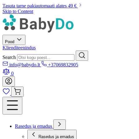
Tasuta tarne pakiautomaati alates 49 €
Skip to Content
Pood
Klienditeenindus
Search
info@babydo.lt
+37069832905
0
Rasedus ja emadus
Rasedus ja emadus