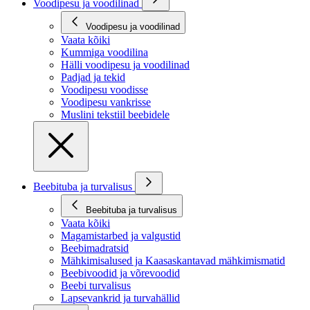
Voodipesu ja voodilinad
Voodipesu ja voodilinad
Vaata kõiki
Kummiga voodilina
Hälli voodipesu ja voodilinad
Padjad ja tekid
Voodipesu voodisse
Voodipesu vankrisse
Muslini tekstiil beebidele
Beebituba ja turvalisus
Beebituba ja turvalisus
Vaata kõiki
Magamistarbed ja valgustid
Beebimadratsid
Mähkimisalused ja Kaasaskantavad mähkimismatid
Beebivoodid ja võrevoodid
Beebi turvalisus
Lapsevankrid ja turvahällid