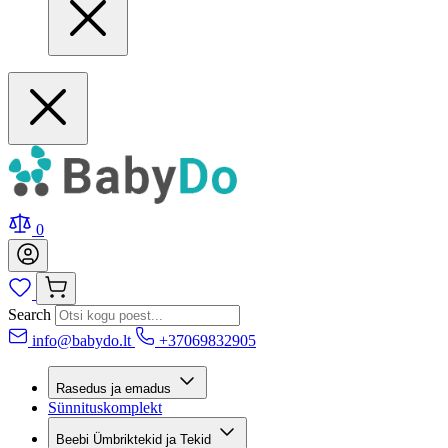
0
Search
info@babydo.lt
+37069832905
Rasedus ja emadus
Sünnituskomplekt
Beebi Ümbriktekid ja Tekid