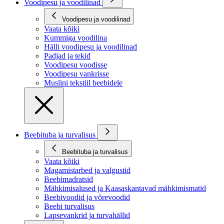
Voodipesu ja voodilinad
Voodipesu ja voodilinad
Vaata kõiki
Kummiga voodilina
Hälli voodipesu ja voodilinad
Padjad ja tekid
Voodipesu voodisse
Voodipesu vankrisse
Muslini tekstiil beebidele
Beebituba ja turvalisus
Beebituba ja turvalisus
Vaata kõiki
Magamistarbed ja valgustid
Beebimadratsid
Mähkimisalused ja Kaasaskantavad mähkimismatid
Beebivoodid ja võrevoodid
Beebi turvalisus
Lapsevankrid ja turvahällid