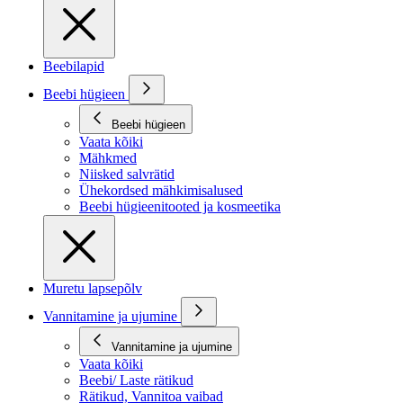
Beebilapid
Beebi hügieen
Beebi hügieen
Vaata kõiki
Mähkmed
Niisked salvrätid
Ühekordsed mähkimisalused
Beebi hügieenitooted ja kosmeetika
Muretu lapsepõlv
Vannitamine ja ujumine
Vannitamine ja ujumine
Vaata kõiki
Beebi/ Laste rätikud
Rätikud, Vannitoa vaibad