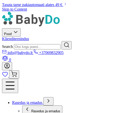
Tasuta tarne pakiautomaati alates 49 €
Skip to Content
Pood
Klienditeenindus
Search
info@babydo.lt
+37069832905
0
Rasedus ja emadus
Rasedus ja emadus