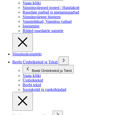
Vaata kõiki
Sünnitusjärgsed tooted / Haiglakott
Rasedate padjad ja imetamispadjad
Sünnitusjärgne hügieen
Vannirätikud, Vannitoa vaibad
Imetamine
Riided rasedatele naistele
Sünnituskomplekt
Beebi Ümbriktekid ja Tekid
Beebi Ümbriktekid ja Tekid
Vaata kõiki
Ümbriktekid
Beebi tekid
Soojakotid ja vankrikindad