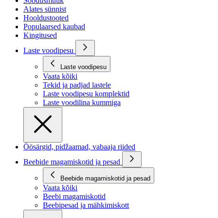
Soodusmüük
Alates sünnist
Hooldustooted
Populaarsed kaubad
Kingitused
Laste voodipesu
Laste voodipesu
Vaata kõiki
Tekid ja padjad lastele
Laste voodipesu komplektid
Laste voodilina kummiga
Öösärgid, pidžaamad, vabaaja riided
Beebide magamiskotid ja pesad
Beebide magamiskotid ja pesad
Vaata kõiki
Beebi magamiskotid
Beebipesad ja mähkimiskott