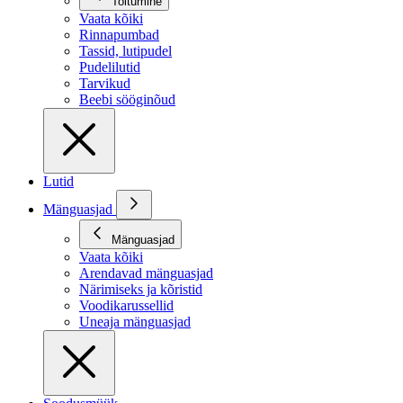
Toitumine
Vaata kõiki
Rinnapumbad
Tassid, lutipudel
Pudelilutid
Tarvikud
Beebi sööginõud
Lutid
Mänguasjad
Mänguasjad
Vaata kõiki
Arendavad mänguasjad
Närimiseks ja kõristid
Voodikarussellid
Uneaja mänguasjad