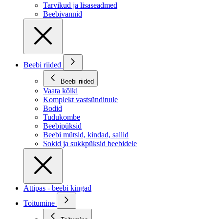
Tarvikud ja lisaseadmed
Beebivannid
Beebi riided
Beebi riided
Vaata kõiki
Komplekt vastsündinule
Bodid
Tudukombe
Beebipüksid
Beebi mütsid, kindad, sallid
Sokid ja sukkpüksid beebidele
Attipas - beebi kingad
Toitumine