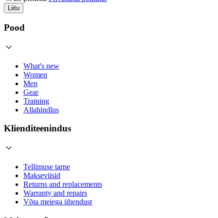
Liitu
Pood
What's new
Women
Men
Gear
Training
Allahindlus
Klienditeenindus
Tellimuse tarne
Makseviisid
Returns and replacements
Warranty and repairs
Võta meiega ühendust