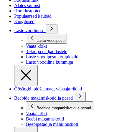
Soodusmüük
Alates sünnist
Hooldustooted
Populaarsed kaubad
Kingitused
Laste voodipesu
Laste voodipesu
Vaata kõiki
Tekid ja padjad lastele
Laste voodipesu komplektid
Laste voodilina kummiga
Öösärgid, pidžaamad, vabaaja riided
Beebide magamiskotid ja pesad
Beebide magamiskotid ja pesad
Vaata kõiki
Beebi magamiskotid
Beebipesad ja mähkimiskott