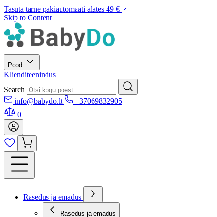
Tasuta tarne pakiautomaati alates 49 €
Skip to Content
Pood
Klienditeenindus
Search
info@babydo.lt
+37069832905
0
Rasedus ja emadus
Rasedus ja emadus