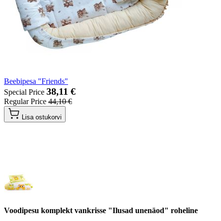
Beebipesa "Friends"
38,11 €
Special Price
Regular Price
44,10 €
Lisa ostukorvi
Voodipesu komplekt vankrisse "Ilusad unenäod" roheline