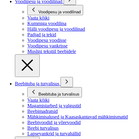
Voodipesu ja voodilinad
Voodipesu ja voodilinad
Vaata kõiki
Kummiga voodilina
Hälli voodipesu ja voodilinad
Padjad ja tekid
Voodipesu voodisse
Voodipesu vankrisse
Muslini tekstiil beebidele
Beebituba ja turvalisus
Beebituba ja turvalisus
Vaata kõiki
Magamistarbed ja valgustid
Beebimadratsid
Mähkimisalused ja Kaasaskantavad mähkimismatid
Beebivoodid ja võrevoodid
Beebi turvalisus
Lapsevankrid ja turvahällid