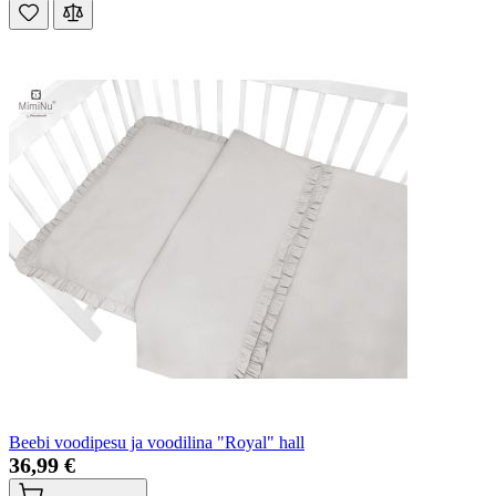
Beebi voodipesu ja voodilina "Royal" hall
36,99 €