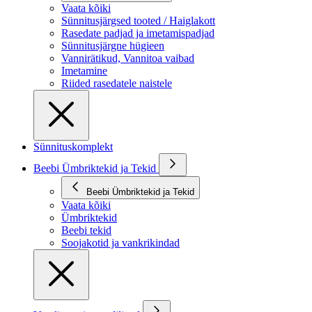
Vaata kõiki
Sünnitusjärgsed tooted / Haiglakott
Rasedate padjad ja imetamispadjad
Sünnitusjärgne hügieen
Vannirätikud, Vannitoa vaibad
Imetamine
Riided rasedatele naistele
Sünnituskomplekt
Beebi Ümbriktekid ja Tekid
Beebi Ümbriktekid ja Tekid
Vaata kõiki
Ümbriktekid
Beebi tekid
Soojakotid ja vankrikindad