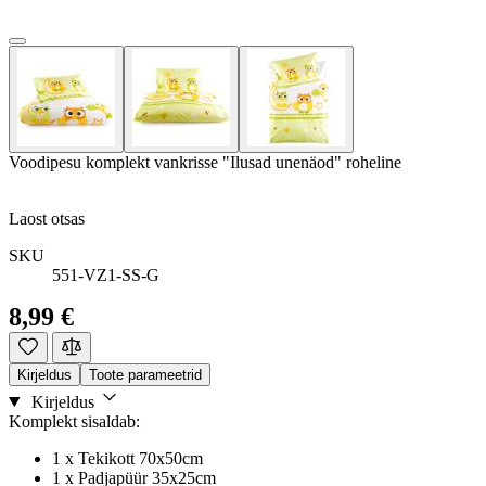
Voodipesu komplekt vankrisse "Ilusad unenäod" roheline
Laost otsas
SKU
551-VZ1-SS-G
8,99 €
Kirjeldus
Toote parameetrid
Kirjeldus
Komplekt sisaldab:
1 x Tekikott 70x50cm
1 x Padjapüür 35x25cm