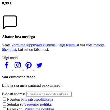
8,99 €
Aitame hea meelega
Vaata
korduma kippuvaid küsimusi
,
jälgi tellimust
või
võta meiega
ühendust
, kui sul on küsimusi.
Jälgi meid
Saa esimesena teada
Liitu ja saa meie parimad pakkumised.
E-posti aadress
Nõustun
Privaatsuspoliitikaga
Sutinku su
Saugumo politika
Es piekrītu
Privātuma politikai