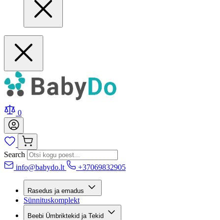
0
Search
info@babydo.lt
+37069832905
Rasedus ja emadus
Sünnituskomplekt
Beebi Ümbriktekid ja Tekid