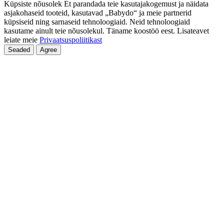
Küpsiste nõusolek Et parandada teie kasutajakogemust ja näidata
asjakohaseid tooteid, kasutavad „Babydo“ ja meie partnerid
küpsiseid ning sarnaseid tehnoloogiaid. Neid tehnoloogiaid
kasutame ainult teie nõusolekul. Täname koostöö eest. Lisateavet
leiate meie
Privaatsuspoliitikast
Seaded
Agree