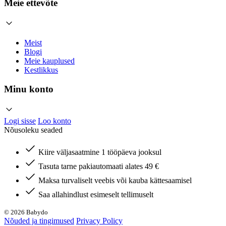
Meie ettevõte
Meist
Blogi
Meie kauplused
Kestlikkus
Minu konto
Logi sisse
Loo konto
Nõusoleku seaded
Kiire väljasaatmine 1 tööpäeva jooksul
Tasuta tarne pakiautomaati alates 49 €
Maksa turvaliselt veebis või kauba kättesaamisel
Saa allahindlust esimeselt tellimuselt
© 2026 Babydo
Nõuded ja tingimused
Privacy Policy