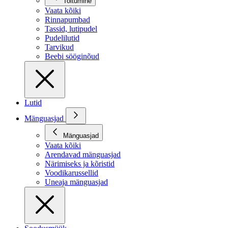
Toitumine
Vaata kõiki
Rinnapumbad
Tassid, lutipudel
Pudelilutid
Tarvikud
Beebi sööginõud
Lutid
Mänguasjad
Mänguasjad
Vaata kõiki
Arendavad mänguasjad
Närimiseks ja kõristid
Voodikarussellid
Uneaja mänguasjad