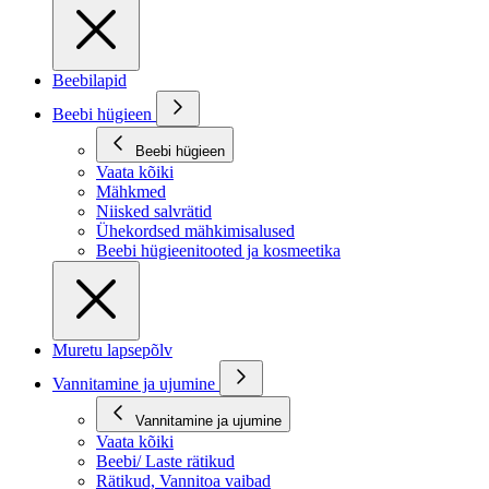
Beebilapid
Beebi hügieen
Beebi hügieen
Vaata kõiki
Mähkmed
Niisked salvrätid
Ühekordsed mähkimisalused
Beebi hügieenitooted ja kosmeetika
Muretu lapsepõlv
Vannitamine ja ujumine
Vannitamine ja ujumine
Vaata kõiki
Beebi/ Laste rätikud
Rätikud, Vannitoa vaibad