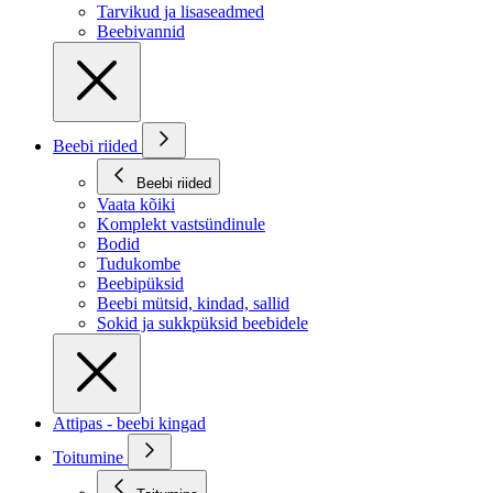
Tarvikud ja lisaseadmed
Beebivannid
Beebi riided
Beebi riided
Vaata kõiki
Komplekt vastsündinule
Bodid
Tudukombe
Beebipüksid
Beebi mütsid, kindad, sallid
Sokid ja sukkpüksid beebidele
Attipas - beebi kingad
Toitumine