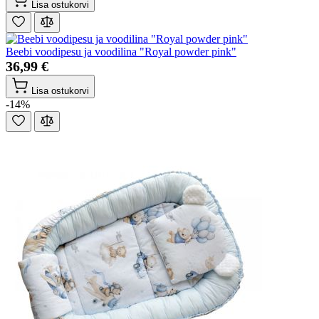
Lisa ostukorvi
Beebi voodipesu ja voodilina "Royal powder pink"
36,99 €
Lisa ostukorvi
-14%