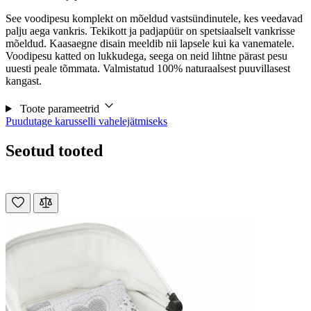
See voodipesu komplekt on mõeldud vastsündinutele, kes veedavad
palju aega vankris. Tekikott ja padjapüür on spetsiaalselt vankrisse
mõeldud. Kaasaegne disain meeldib nii lapsele kui ka vanematele.
Voodipesu katted on lukkudega, seega on neid lihtne pärast pesu
uuesti peale tõmmata. Valmistatud 100% naturaalsest puuvillasest
kangast.
Toote parameetrid
Puudutage karusselli vahelejätmiseks
Seotud tooted