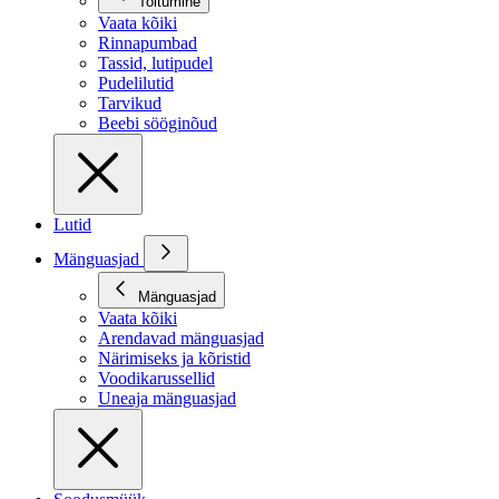
Toitumine
Vaata kõiki
Rinnapumbad
Tassid, lutipudel
Pudelilutid
Tarvikud
Beebi sööginõud
Lutid
Mänguasjad
Mänguasjad
Vaata kõiki
Arendavad mänguasjad
Närimiseks ja kõristid
Voodikarussellid
Uneaja mänguasjad