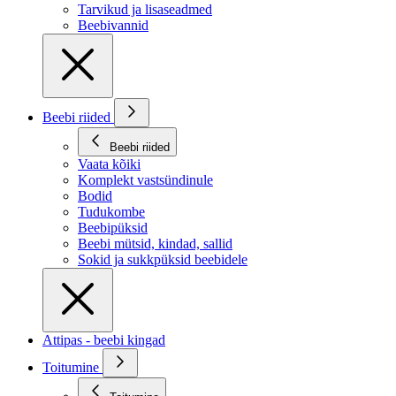
Tarvikud ja lisaseadmed
Beebivannid
Beebi riided
Beebi riided
Vaata kõiki
Komplekt vastsündinule
Bodid
Tudukombe
Beebipüksid
Beebi mütsid, kindad, sallid
Sokid ja sukkpüksid beebidele
Attipas - beebi kingad
Toitumine