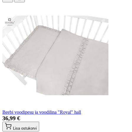
Beebi voodipesu ja voodilina "Royal" hall
36,99 €
Lisa ostukorvi