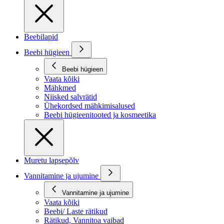
Beebilapid
Beebi hügieen
Beebi hügieen
Vaata kõiki
Mähkmed
Niisked salvrätid
Ühekordsed mähkimisalused
Beebi hügieenitooted ja kosmeetika
Muretu lapsepõlv
Vannitamine ja ujumine
Vannitamine ja ujumine
Vaata kõiki
Beebi/ Laste rätikud
Rätikud, Vannitoa vaibad