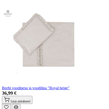
Beebi voodipesu ja voodilina "Royal beige"
36,99 €
Lisa ostukorvi