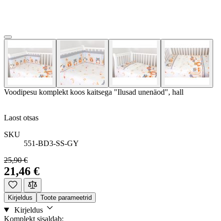
Voodipesu komplekt koos kaitsega "Ilusad unenäod", hall
Laost otsas
SKU
551-BD3-SS-GY
25,90 €
21,46 €
Kirjeldus
Toote parameetrid
Kirjeldus
Komplekt sisaldab: