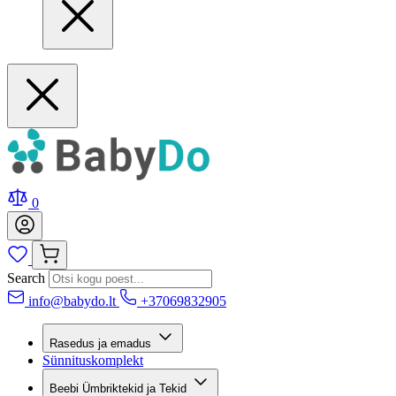
0
Search
info@babydo.lt
+37069832905
Rasedus ja emadus
Sünnituskomplekt
Beebi Ümbriktekid ja Tekid