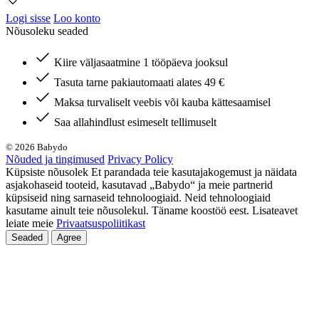
Logi sisse
Loo konto
Nõusoleku seaded
Kiire väljasaatmine 1 tööpäeva jooksul
Tasuta tarne pakiautomaati alates 49 €
Maksa turvaliselt veebis või kauba kättesaamisel
Saa allahindlust esimeselt tellimuselt
© 2026 Babydo
Nõuded ja tingimused
Privacy Policy
Küpsiste nõusolek Et parandada teie kasutajakogemust ja näidata
asjakohaseid tooteid, kasutavad „Babydo“ ja meie partnerid
küpsiseid ning sarnaseid tehnoloogiaid. Neid tehnoloogiaid
kasutame ainult teie nõusolekul. Täname koostöö eest. Lisateavet
leiate meie
Privaatsuspoliitikast
Seaded
Agree