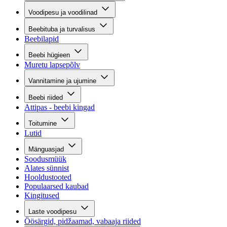
Voodipesu ja voodilinad
Beebituba ja turvalisus
Beebilapid
Beebi hügieen
Muretu lapsepõlv
Vannitamine ja ujumine
Beebi riided
Attipas - beebi kingad
Toitumine
Lutid
Mänguasjad
Soodusmüük
Alates sünnist
Hooldustooted
Populaarsed kaubad
Kingitused
Laste voodipesu
Öösärgid, pidžaamad, vabaaja riided