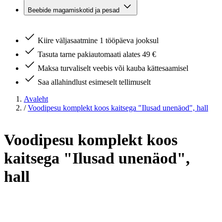
Beebide magamiskotid ja pesad
Kiire väljasaatmine 1 tööpäeva jooksul
Tasuta tarne pakiautomaati alates 49 €
Maksa turvaliselt veebis või kauba kättesaamisel
Saa allahindlust esimeselt tellimuselt
Avaleht
/
Voodipesu komplekt koos kaitsega "Ilusad unenäod", hall
Voodipesu komplekt koos
kaitsega "Ilusad unenäod",
hall