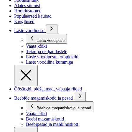
Soodusmüük
Alates sünnist
Hooldustooted
Populaarsed kaubad
Kingitused
Laste voodipesu
Laste voodipesu
Vaata kõiki
Tekid ja padjad lastele
Laste voodipesu komplektid
Laste voodilina kummiga
Öösärgid, pidžaamad, vabaaja riided
Beebide magamiskotid ja pesad
Beebide magamiskotid ja pesad
Vaata kõiki
Beebi magamiskotid
Beebipesad ja mähkimiskott