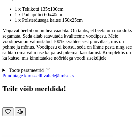
1 x Tekikotti 135x100cm
1 x Padjapüüri 60x40cm
1 x Polsterdusega kaitse 150x25cm
Magavat beebit on nii hea vaadata. On tähtis, et beebi uni mööduks
segamata. Seda aitab saavutada kvaliteetne voodipesu. Meie
voodipesu on valmistatud 100% kvaliteetsest puuvillast, mis on
pehme ja mõnus. Voodipesu ei kortsu, seda on lihtne pesta ning see
säilitab oma välimuse ka pärast pikemat kasutamist. Komplektis on
ka kaitse, mis kinnitatakse nööridega voodi siseküljele.
Toote parameetrid
Puudutage karusselli vahelejätmiseks
Teile võib meeldida!