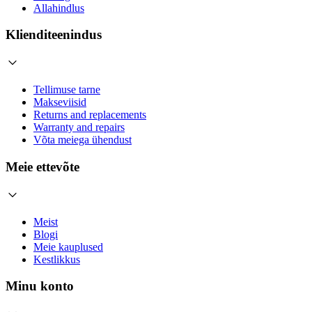
Allahindlus
Klienditeenindus
Tellimuse tarne
Makseviisid
Returns and replacements
Warranty and repairs
Võta meiega ühendust
Meie ettevõte
Meist
Blogi
Meie kauplused
Kestlikkus
Minu konto