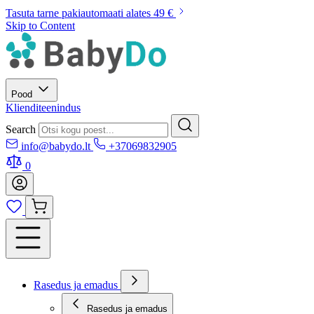
Tasuta tarne pakiautomaati alates 49 €
Skip to Content
Pood
Klienditeenindus
Search
info@babydo.lt
+37069832905
0
Rasedus ja emadus
Rasedus ja emadus