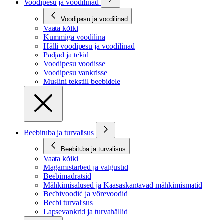
Voodipesu ja voodilinad
Voodipesu ja voodilinad
Vaata kõiki
Kummiga voodilina
Hälli voodipesu ja voodilinad
Padjad ja tekid
Voodipesu voodisse
Voodipesu vankrisse
Muslini tekstiil beebidele
Beebituba ja turvalisus
Beebituba ja turvalisus
Vaata kõiki
Magamistarbed ja valgustid
Beebimadratsid
Mähkimisalused ja Kaasaskantavad mähkimismatid
Beebivoodid ja võrevoodid
Beebi turvalisus
Lapsevankrid ja turvahällid