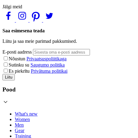
Jälgi meid
Saa esimesena teada
Liitu ja saa meie parimad pakkumised.
E-posti aadress
Nõustun
Privaatsuspoliitikaga
Sutinku su
Saugumo politika
Es piekrītu
Privātuma politikai
Liitu
Pood
What's new
Women
Men
Gear
Training