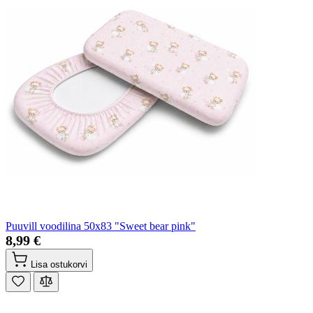
Puuvill voodilina 50x83 "Sweet bear pink"
8,99 €
Lisa ostukorvi