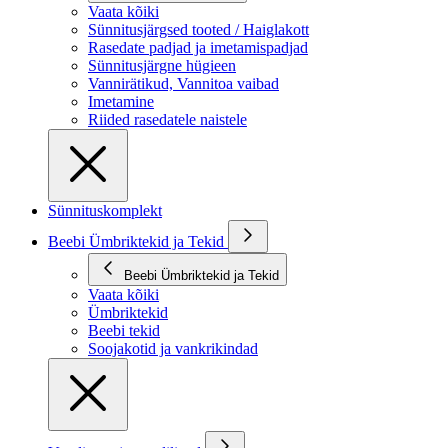
Vaata kõiki
Sünnitusjärgsed tooted / Haiglakott
Rasedate padjad ja imetamispadjad
Sünnitusjärgne hügieen
Vannirätikud, Vannitoa vaibad
Imetamine
Riided rasedatele naistele
Sünnituskomplekt
Beebi Ümbriktekid ja Tekid
Beebi Ümbriktekid ja Tekid
Vaata kõiki
Ümbriktekid
Beebi tekid
Soojakotid ja vankrikindad