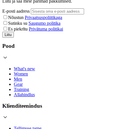
Liitu ja saa meie parimad pakkumised.
E-posti aadress
Nõustun
Privaatsuspoliitikaga
Sutinku su
Saugumo politika
Es piekrītu
Privātuma politikai
Liitu
Pood
What's new
Women
Men
Gear
Training
Allahindlus
Klienditeenindus
Tellimuse tarne