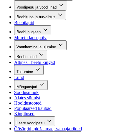
Voodipesu ja voodilinad
Beebituba ja turvalisus
Beebilapid
Beebi hügieen
Muretu lapsepõlv
Vannitamine ja ujumine
Beebi riided
Attipas - beebi kingad
Toitumine
Lutid
Mänguasjad
Soodusmüük
Alates sünnist
Hooldustooted
Populaarsed kaubad
Kingitused
Laste voodipesu
Öösärgid, pidžaamad, vabaaja riided