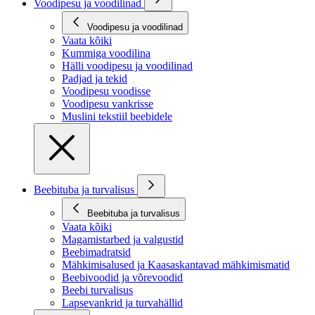
Voodipesu ja voodilinad
Voodipesu ja voodilinad
Vaata kõiki
Kummiga voodilina
Hälli voodipesu ja voodilinad
Padjad ja tekid
Voodipesu voodisse
Voodipesu vankrisse
Muslini tekstiil beebidele
Beebituba ja turvalisus
Beebituba ja turvalisus
Vaata kõiki
Magamistarbed ja valgustid
Beebimadratsid
Mähkimisalused ja Kaasaskantavad mähkimismatid
Beebivoodid ja võrevoodid
Beebi turvalisus
Lapsevankrid ja turvahällid