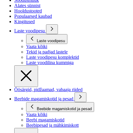
Soodusmüük
Alates sünnist
Hooldustooted
Populaarsed kaubad
Kingitused
Laste voodipesu
Laste voodipesu
Vaata kõiki
Tekid ja padjad lastele
Laste voodipesu komplektid
Laste voodilina kummiga
Öösärgid, pidžaamad, vabaaja riided
Beebide magamiskotid ja pesad
Beebide magamiskotid ja pesad
Vaata kõiki
Beebi magamiskotid
Beebipesad ja mähkimiskott