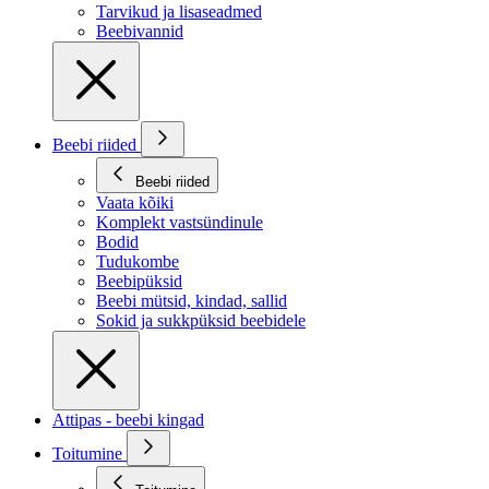
Tarvikud ja lisaseadmed
Beebivannid
Beebi riided
Beebi riided
Vaata kõiki
Komplekt vastsündinule
Bodid
Tudukombe
Beebipüksid
Beebi mütsid, kindad, sallid
Sokid ja sukkpüksid beebidele
Attipas - beebi kingad
Toitumine