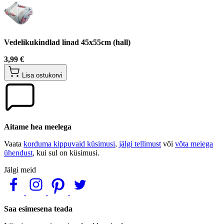
Vedelikukindlad linad 45x55cm (hall)
3,99 €
Lisa ostukorvi
Aitame hea meelega
Vaata
korduma kippuvaid küsimusi
,
jälgi tellimust
või
võta meiega
ühendust
, kui sul on küsimusi.
Jälgi meid
Saa esimesena teada