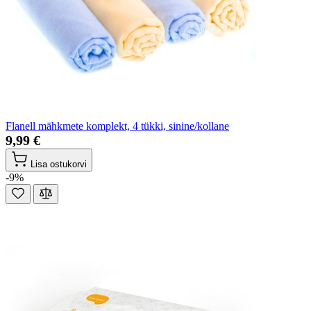
Flanell mähkmete komplekt, 4 tükki, sinine/kollane
9,99 €
Lisa ostukorvi
-9%