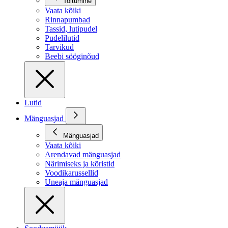
Toitumine
Vaata kõiki
Rinnapumbad
Tassid, lutipudel
Pudelilutid
Tarvikud
Beebi sööginõud
Lutid
Mänguasjad
Mänguasjad
Vaata kõiki
Arendavad mänguasjad
Närimiseks ja kõristid
Voodikarussellid
Uneaja mänguasjad