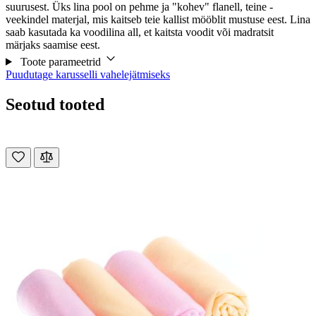
suurusest. Üks lina pool on pehme ja "kohev" flanell, teine -
veekindel materjal, mis kaitseb teie kallist mööblit mustuse eest. Lina
saab kasutada ka voodilina all, et kaitsta voodit või madratsit
märjaks saamise eest.
Toote parameetrid
Puudutage karusselli vahelejätmiseks
Seotud tooted