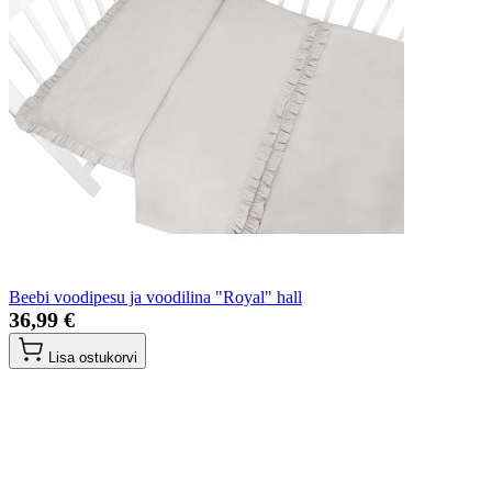
Beebi voodipesu ja voodilina "Royal" hall
36,99 €
Lisa ostukorvi