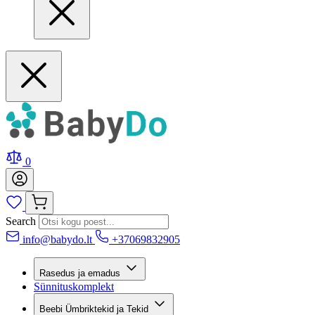
0
Search
info@babydo.lt
+37069832905
Rasedus ja emadus
Sünnituskomplekt
Beebi Ümbriktekid ja Tekid