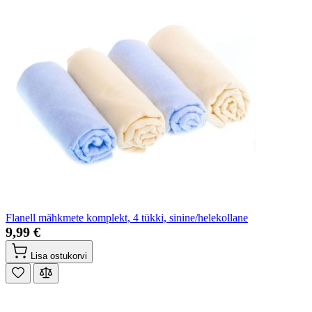
Flanell mähkmete komplekt, 4 tükki, sinine/helekollane
9,99 €
Lisa ostukorvi