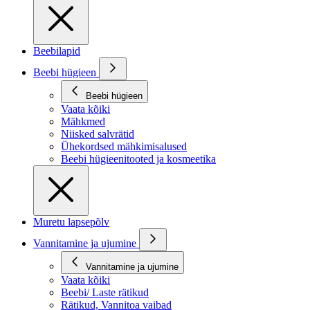
Beebilapid
Beebi hügieen
Beebi hügieen
Vaata kõiki
Mähkmed
Niisked salvrätid
Ühekordsed mähkimisalused
Beebi hügieenitooted ja kosmeetika
Muretu lapsepõlv
Vannitamine ja ujumine
Vannitamine ja ujumine
Vaata kõiki
Beebi/ Laste rätikud
Rätikud, Vannitoa vaibad