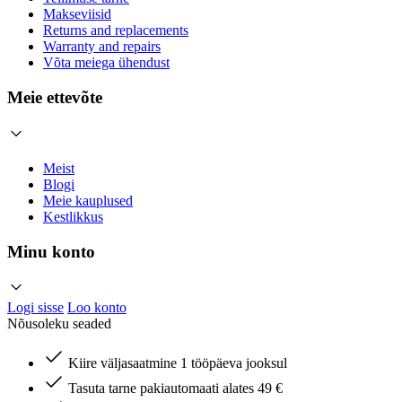
Makseviisid
Returns and replacements
Warranty and repairs
Võta meiega ühendust
Meie ettevõte
Meist
Blogi
Meie kauplused
Kestlikkus
Minu konto
Logi sisse
Loo konto
Nõusoleku seaded
Kiire väljasaatmine 1 tööpäeva jooksul
Tasuta tarne pakiautomaati alates 49 €