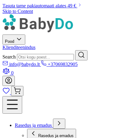
Tasuta tarne pakiautomaati alates 49 €
Skip to Content
Pood
Klienditeenindus
Search
info@babydo.lt
+37069832905
0
Rasedus ja emadus
Rasedus ja emadus