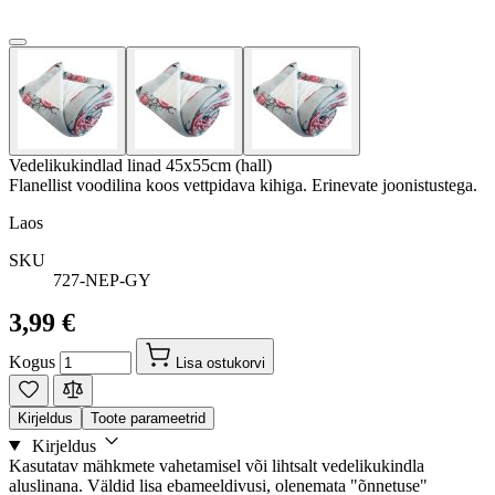
Vedelikukindlad linad 45x55cm (hall)
Flanellist voodilina koos vettpidava kihiga. Erinevate joonistustega.
Laos
SKU
727-NEP-GY
3,99 €
Kogus
Lisa ostukorvi
Kirjeldus
Toote parameetrid
Kirjeldus
Kasutatav mähkmete vahetamisel või lihtsalt vedelikukindla
aluslinana. Väldid lisa ebameeldivusi, olenemata "õnnetuse"