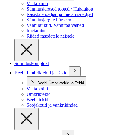
Vaata kõiki
Sünnitusjärgsed tooted / Haiglakott
Rasedate padjad ja imetamispadjad
Sünnitusjärgne hügieen
Vannirätikud, Vannitoa vaibad
Imetamine
Riided rasedatele naistele
Sünnituskomplekt
Beebi Ümbriktekid ja Tekid
Beebi Ümbriktekid ja Tekid
Vaata kõiki
Ümbriktekid
Beebi tekid
Soojakotid ja vankrikindad