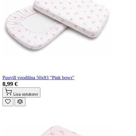
Puuvill voodilina 50x83 "Pink bows"
8,99 €
Lisa ostukorvi