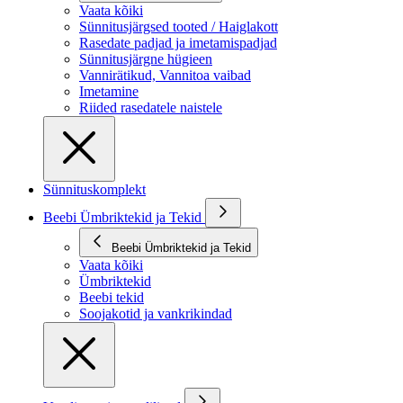
Vaata kõiki
Sünnitusjärgsed tooted / Haiglakott
Rasedate padjad ja imetamispadjad
Sünnitusjärgne hügieen
Vannirätikud, Vannitoa vaibad
Imetamine
Riided rasedatele naistele
Sünnituskomplekt
Beebi Ümbriktekid ja Tekid
Beebi Ümbriktekid ja Tekid
Vaata kõiki
Ümbriktekid
Beebi tekid
Soojakotid ja vankrikindad