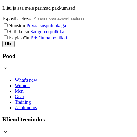
Liitu ja saa meie parimad pakkumised.
E-posti aadress
Nõustun
Privaatsuspoliitikaga
Sutinku su
Saugumo politika
Es piekrītu
Privātuma politikai
Liitu
Pood
What's new
Women
Men
Gear
Training
Allahindlus
Klienditeenindus