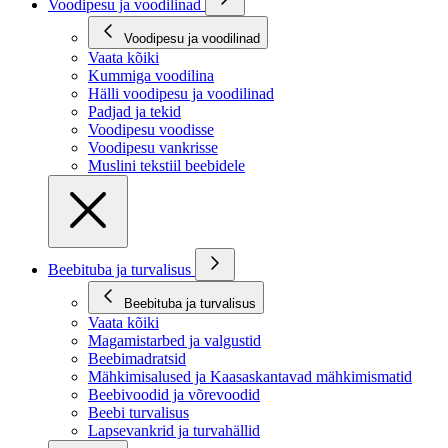
Voodipesu ja voodilinad
Voodipesu ja voodilinad
Vaata kõiki
Kummiga voodilina
Hälli voodipesu ja voodilinad
Padjad ja tekid
Voodipesu voodisse
Voodipesu vankrisse
Muslini tekstiil beebidele
Beebituba ja turvalisus
Beebituba ja turvalisus
Vaata kõiki
Magamistarbed ja valgustid
Beebimadratsid
Mähkimisalused ja Kaasaskantavad mähkimismatid
Beebivoodid ja võrevoodid
Beebi turvalisus
Lapsevankrid ja turvahällid