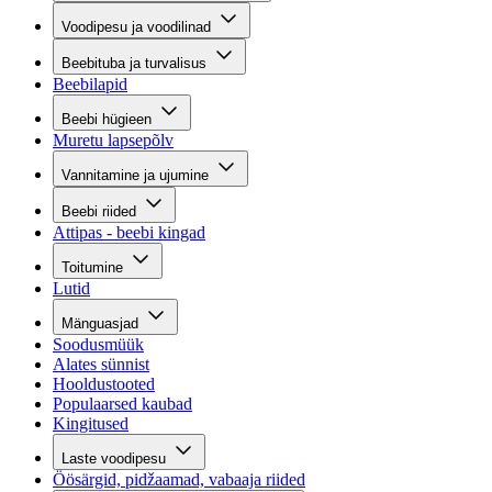
Voodipesu ja voodilinad
Beebituba ja turvalisus
Beebilapid
Beebi hügieen
Muretu lapsepõlv
Vannitamine ja ujumine
Beebi riided
Attipas - beebi kingad
Toitumine
Lutid
Mänguasjad
Soodusmüük
Alates sünnist
Hooldustooted
Populaarsed kaubad
Kingitused
Laste voodipesu
Öösärgid, pidžaamad, vabaaja riided