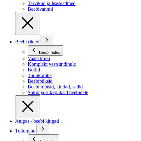
Tarvikud ja lisaseadmed
Beebivannid
Beebi riided
Beebi riided
Vaata kõiki
Komplekt vastsündinule
Bodid
Tudukombe
Beebipüksid
Beebi mütsid, kindad, sallid
Sokid ja sukkpüksid beebidele
Attipas - beebi kingad
Toitumine