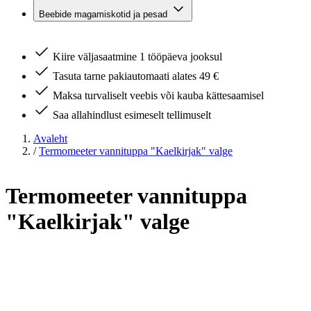
Beebide magamiskotid ja pesad
Kiire väljasaatmine 1 tööpäeva jooksul
Tasuta tarne pakiautomaati alates 49 €
Maksa turvaliselt veebis või kauba kättesaamisel
Saa allahindlust esimeselt tellimuselt
Avaleht
/
Termomeeter vannituppa "Kaelkirjak" valge
Termomeeter vannituppa
"Kaelkirjak" valge