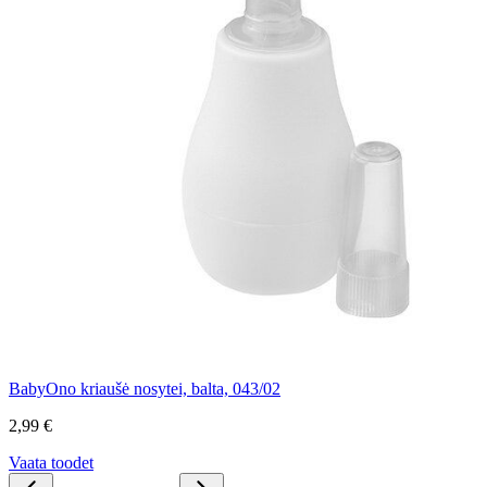
BabyOno kriaušė nosytei, balta, 043/02
2,99 €
Vaata toodet