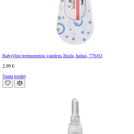
BabyOno termometras vandens žirafa, baltas, 776/03
2,99 €
Vaata toodet