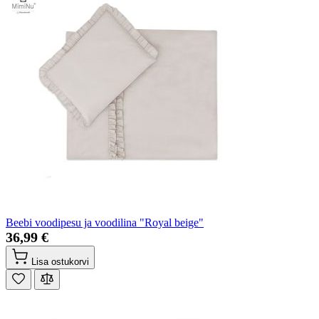
Beebi voodipesu ja voodilina "Royal beige"
36,99 €
Lisa ostukorvi