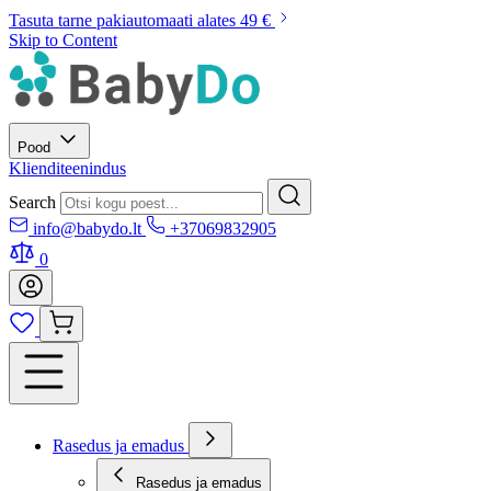
Tasuta tarne pakiautomaati alates 49 €
Skip to Content
Pood
Klienditeenindus
Search
info@babydo.lt
+37069832905
0
Rasedus ja emadus
Rasedus ja emadus