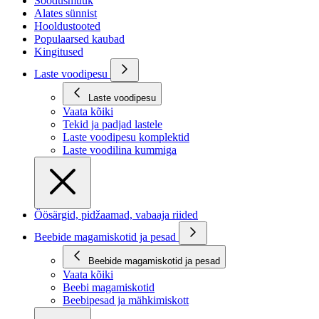
Soodusmüük
Alates sünnist
Hooldustooted
Populaarsed kaubad
Kingitused
Laste voodipesu
Laste voodipesu
Vaata kõiki
Tekid ja padjad lastele
Laste voodipesu komplektid
Laste voodilina kummiga
Öösärgid, pidžaamad, vabaaja riided
Beebide magamiskotid ja pesad
Beebide magamiskotid ja pesad
Vaata kõiki
Beebi magamiskotid
Beebipesad ja mähkimiskott