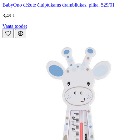
BabyOno dėžutė čiulptukams drambliukas, pilka, 529/01
3,49 €
Vaata toodet