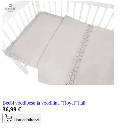
Beebi voodipesu ja voodilina "Royal" hall
36,99 €
Lisa ostukorvi