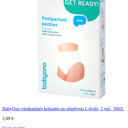
BabyOno vienkartinės kelnaitės po gimdymo L dydis, 5 vnt., 500/L
2,99 €