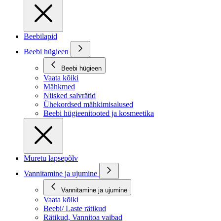
Beebilapid
Beebi hügieen
Beebi hügieen
Vaata kõiki
Mähkmed
Niisked salvrätid
Ühekordsed mähkimisalused
Beebi hügieenitooted ja kosmeetika
Muretu lapsepõlv
Vannitamine ja ujumine
Vannitamine ja ujumine
Vaata kõiki
Beebi/ Laste rätikud
Rätikud, Vannitoa vaibad