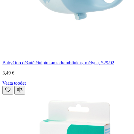
BabyOno dėžutė čiulptukams drambliukas, mėlyna, 529/02
3,49 €
Vaata toodet