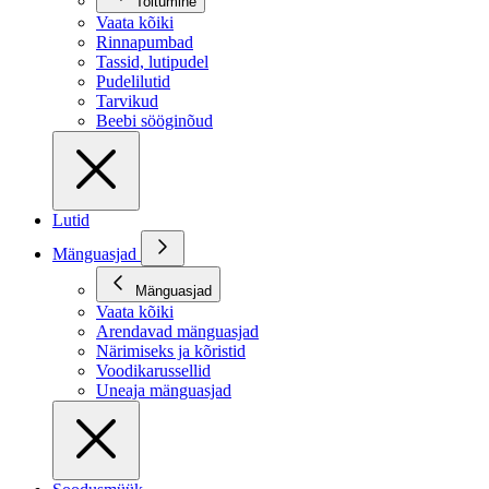
Toitumine
Vaata kõiki
Rinnapumbad
Tassid, lutipudel
Pudelilutid
Tarvikud
Beebi sööginõud
Lutid
Mänguasjad
Mänguasjad
Vaata kõiki
Arendavad mänguasjad
Närimiseks ja kõristid
Voodikarussellid
Uneaja mänguasjad