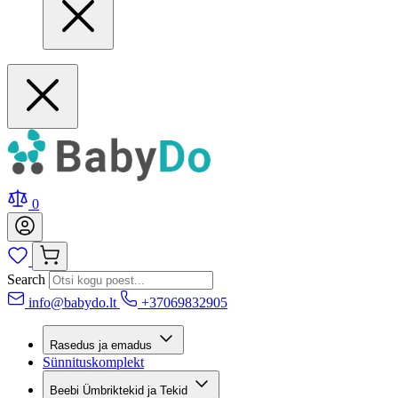
0
Search
info@babydo.lt
+37069832905
Rasedus ja emadus
Sünnituskomplekt
Beebi Ümbriktekid ja Tekid