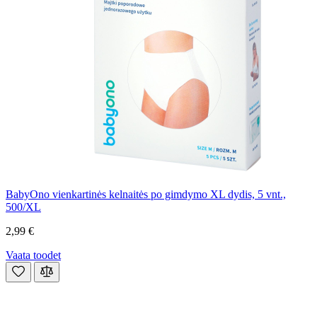
BabyOno vienkartinės kelnaitės po gimdymo XL dydis, 5 vnt.,
500/XL
2,99 €
Vaata toodet