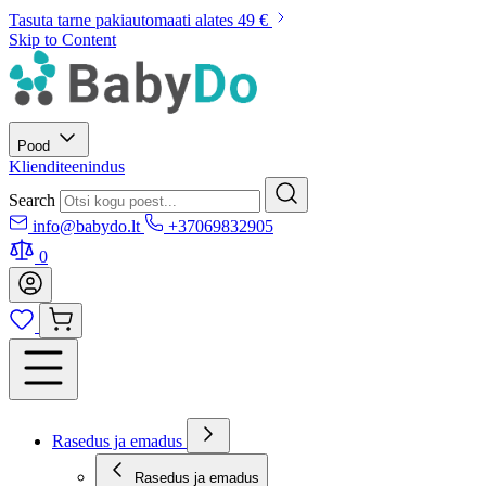
Tasuta tarne pakiautomaati alates 49 €
Skip to Content
Pood
Klienditeenindus
Search
info@babydo.lt
+37069832905
0
Rasedus ja emadus
Rasedus ja emadus