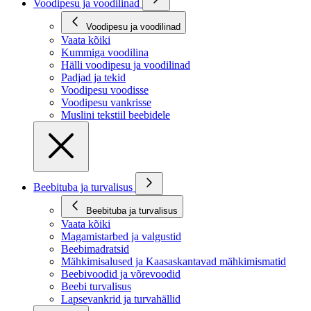
Voodipesu ja voodilinad
Voodipesu ja voodilinad
Vaata kõiki
Kummiga voodilina
Hälli voodipesu ja voodilinad
Padjad ja tekid
Voodipesu voodisse
Voodipesu vankrisse
Muslini tekstiil beebidele
Beebituba ja turvalisus
Beebituba ja turvalisus
Vaata kõiki
Magamistarbed ja valgustid
Beebimadratsid
Mähkimisalused ja Kaasaskantavad mähkimismatid
Beebivoodid ja võrevoodid
Beebi turvalisus
Lapsevankrid ja turvahällid