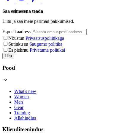
Saa esimesena teada
Liitu ja saa meie parimad pakkumised.
E-posti aadress
Nõustun
Privaatsuspoliitikaga
Sutinku su
Saugumo politika
Es piekrītu
Privātuma politikai
Liitu
Pood
What's new
Women
Men
Gear
Training
Allahindlus
Klienditeenindus