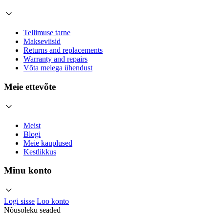
Tellimuse tarne
Makseviisid
Returns and replacements
Warranty and repairs
Võta meiega ühendust
Meie ettevõte
Meist
Blogi
Meie kauplused
Kestlikkus
Minu konto
Logi sisse
Loo konto
Nõusoleku seaded