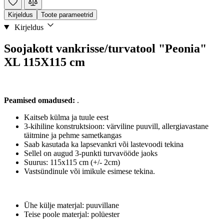
Kirjeldus
Toote parameetrid
Kirjeldus
Soojakott vankrisse/turvatool "Peonia"
XL 115X115 cm
Peamised omadused:
.
Kaitseb külma ja tuule eest
3-kihiline konstruktsioon: värviline puuvill, allergiavastane
täitmine ja pehme sametkangas
Saab kasutada ka lapsevankri või lastevoodi tekina
Sellel on augud 3-punkti turvavööde jaoks
Suurus: 115x115 cm (+/- 2cm)
Vastsündinule või imikule esimese tekina.
Ühe külje materjal: puuvillane
Teise poole materjal: polüester