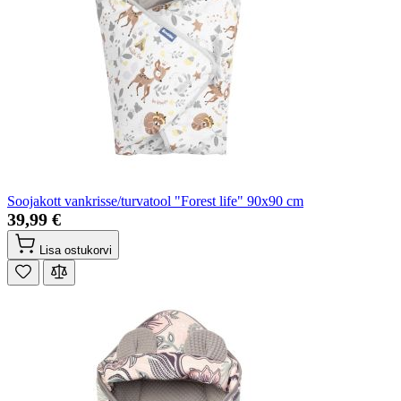
Soojakott vankrisse/turvatool "Forest life" 90x90 cm
39,99 €
Lisa ostukorvi