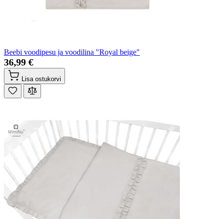
Beebi voodipesu ja voodilina "Royal beige"
36,99 €
Lisa ostukorvi