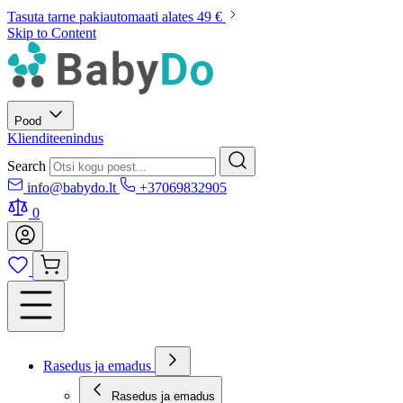
Tasuta tarne pakiautomaati alates 49 €
Skip to Content
Pood
Klienditeenindus
Search
info@babydo.lt
+37069832905
0
Rasedus ja emadus
Rasedus ja emadus