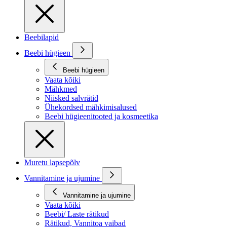
Beebilapid
Beebi hügieen
Beebi hügieen
Vaata kõiki
Mähkmed
Niisked salvrätid
Ühekordsed mähkimisalused
Beebi hügieenitooted ja kosmeetika
Muretu lapsepõlv
Vannitamine ja ujumine
Vannitamine ja ujumine
Vaata kõiki
Beebi/ Laste rätikud
Rätikud, Vannitoa vaibad