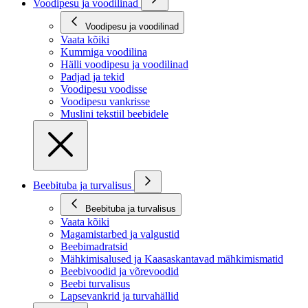
Voodipesu ja voodilinad
Voodipesu ja voodilinad
Vaata kõiki
Kummiga voodilina
Hälli voodipesu ja voodilinad
Padjad ja tekid
Voodipesu voodisse
Voodipesu vankrisse
Muslini tekstiil beebidele
Beebituba ja turvalisus
Beebituba ja turvalisus
Vaata kõiki
Magamistarbed ja valgustid
Beebimadratsid
Mähkimisalused ja Kaasaskantavad mähkimismatid
Beebivoodid ja võrevoodid
Beebi turvalisus
Lapsevankrid ja turvahällid