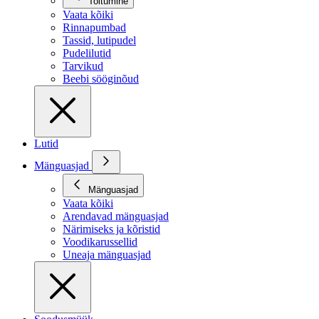
Toitumine
Vaata kõiki
Rinnapumbad
Tassid, lutipudel
Pudelilutid
Tarvikud
Beebi sööginõud
Lutid
Mänguasjad
Mänguasjad
Vaata kõiki
Arendavad mänguasjad
Närimiseks ja kõristid
Voodikarussellid
Uneaja mänguasjad