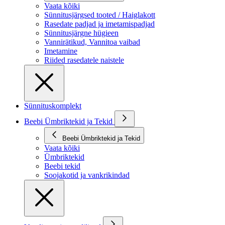
Vaata kõiki
Sünnitusjärgsed tooted / Haiglakott
Rasedate padjad ja imetamispadjad
Sünnitusjärgne hügieen
Vannirätikud, Vannitoa vaibad
Imetamine
Riided rasedatele naistele
Sünnituskomplekt
Beebi Ümbriktekid ja Tekid
Beebi Ümbriktekid ja Tekid
Vaata kõiki
Ümbriktekid
Beebi tekid
Soojakotid ja vankrikindad