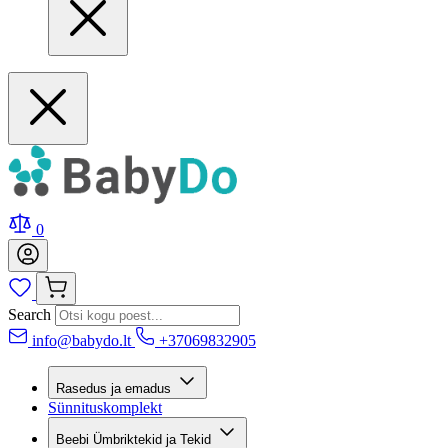
0
Search
info@babydo.lt
+37069832905
Rasedus ja emadus
Sünnituskomplekt
Beebi Ümbriktekid ja Tekid