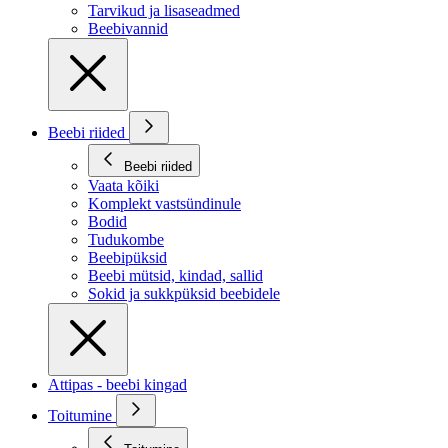
Tarvikud ja lisaseadmed
Beebivannid
Beebi riided
Beebi riided
Vaata kõiki
Komplekt vastsündinule
Bodid
Tudukombe
Beebipüksid
Beebi mütsid, kindad, sallid
Sokid ja sukkpüksid beebidele
Attipas - beebi kingad
Toitumine