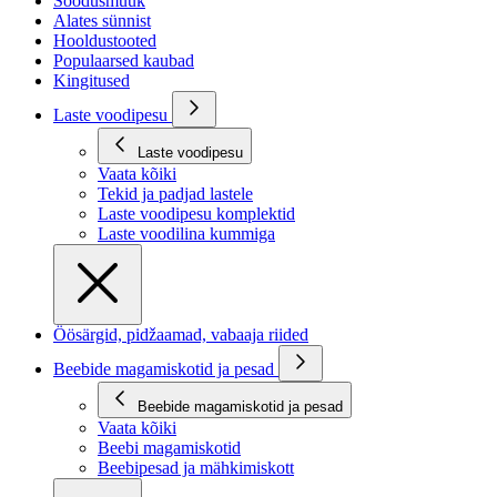
Soodusmüük
Alates sünnist
Hooldustooted
Populaarsed kaubad
Kingitused
Laste voodipesu
Laste voodipesu
Vaata kõiki
Tekid ja padjad lastele
Laste voodipesu komplektid
Laste voodilina kummiga
Öösärgid, pidžaamad, vabaaja riided
Beebide magamiskotid ja pesad
Beebide magamiskotid ja pesad
Vaata kõiki
Beebi magamiskotid
Beebipesad ja mähkimiskott