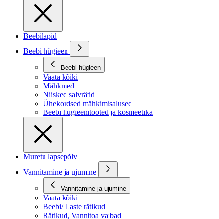
Beebilapid
Beebi hügieen
Beebi hügieen
Vaata kõiki
Mähkmed
Niisked salvrätid
Ühekordsed mähkimisalused
Beebi hügieenitooted ja kosmeetika
Muretu lapsepõlv
Vannitamine ja ujumine
Vannitamine ja ujumine
Vaata kõiki
Beebi/ Laste rätikud
Rätikud, Vannitoa vaibad