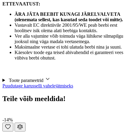
ETTEVAATUST:
ÄRA JÄTA BEEBIT KUNAGI JÄRELVALVETA
(olenemata sellest, kas kasutad seda toodet või mitte).
Vastavalt EC direktiivile 2001/95/WE peab beebi eest
hoolitsev isik olema alati beebiga kontaktis.
Vee alla vajumine võib toimuda väga lühikese silmapilgu
jooksul ning väga madala veetasemega.
Maksimaalne veetase ei tohi ulatuda beebi nina ja suuni.
Käesolev toode ega teised abivahendid ei garanteeri vees
viibiva beebi ohutust.
Toote parameetrid
Puudutage karusselli vahelejätmiseks
Teile võib meeldida!
-14%