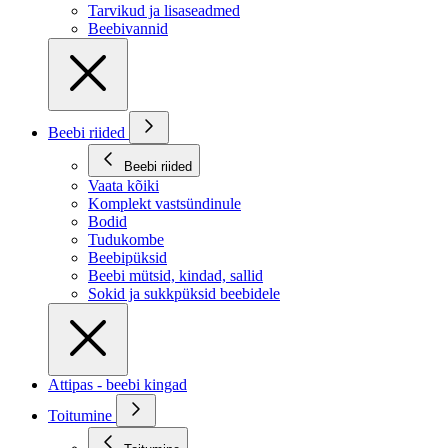
Tarvikud ja lisaseadmed
Beebivannid
Beebi riided
Beebi riided
Vaata kõiki
Komplekt vastsündinule
Bodid
Tudukombe
Beebipüksid
Beebi mütsid, kindad, sallid
Sokid ja sukkpüksid beebidele
Attipas - beebi kingad
Toitumine