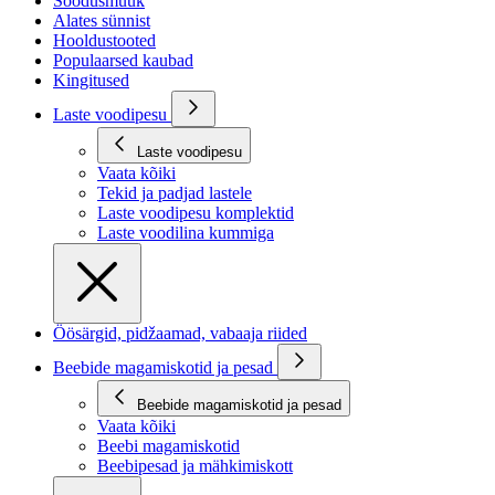
Soodusmüük
Alates sünnist
Hooldustooted
Populaarsed kaubad
Kingitused
Laste voodipesu
Laste voodipesu
Vaata kõiki
Tekid ja padjad lastele
Laste voodipesu komplektid
Laste voodilina kummiga
Öösärgid, pidžaamad, vabaaja riided
Beebide magamiskotid ja pesad
Beebide magamiskotid ja pesad
Vaata kõiki
Beebi magamiskotid
Beebipesad ja mähkimiskott