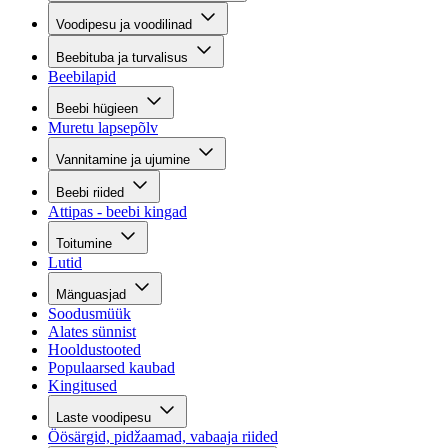
Voodipesu ja voodilinad
Beebituba ja turvalisus
Beebilapid
Beebi hügieen
Muretu lapsepõlv
Vannitamine ja ujumine
Beebi riided
Attipas - beebi kingad
Toitumine
Lutid
Mänguasjad
Soodusmüük
Alates sünnist
Hooldustooted
Populaarsed kaubad
Kingitused
Laste voodipesu
Öösärgid, pidžaamad, vabaaja riided