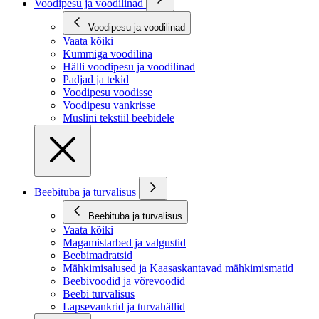
Voodipesu ja voodilinad
Voodipesu ja voodilinad
Vaata kõiki
Kummiga voodilina
Hälli voodipesu ja voodilinad
Padjad ja tekid
Voodipesu voodisse
Voodipesu vankrisse
Muslini tekstiil beebidele
Beebituba ja turvalisus
Beebituba ja turvalisus
Vaata kõiki
Magamistarbed ja valgustid
Beebimadratsid
Mähkimisalused ja Kaasaskantavad mähkimismatid
Beebivoodid ja võrevoodid
Beebi turvalisus
Lapsevankrid ja turvahällid