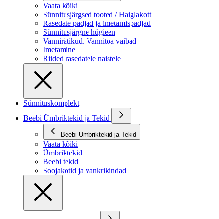
Vaata kõiki
Sünnitusjärgsed tooted / Haiglakott
Rasedate padjad ja imetamispadjad
Sünnitusjärgne hügieen
Vannirätikud, Vannitoa vaibad
Imetamine
Riided rasedatele naistele
Sünnituskomplekt
Beebi Ümbriktekid ja Tekid
Beebi Ümbriktekid ja Tekid
Vaata kõiki
Ümbriktekid
Beebi tekid
Soojakotid ja vankrikindad