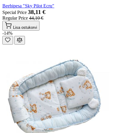
Beebipesa "Sky Pilot Ecru"
38,11 €
Special Price
Regular Price
44,10 €
Lisa ostukorvi
-14%