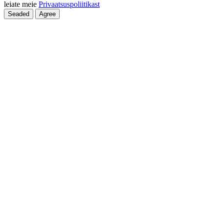
leiate meie
Privaatsuspoliitikast
Seaded
Agree