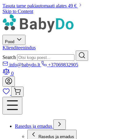
Tasuta tarne pakiautomaati alates 49 €
Skip to Content
Pood
Klienditeenindus
Search
info@babydo.lt
+37069832905
0
Rasedus ja emadus
Rasedus ja emadus