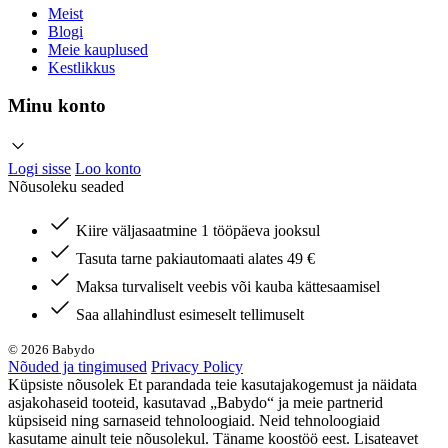
Meist
Blogi
Meie kauplused
Kestlikkus
Minu konto
Logi sisse
Loo konto
Nõusoleku seaded
Kiire väljasaatmine 1 tööpäeva jooksul
Tasuta tarne pakiautomaati alates 49 €
Maksa turvaliselt veebis või kauba kättesaamisel
Saa allahindlust esimeselt tellimuselt
© 2026 Babydo
Nõuded ja tingimused
Privacy Policy
Küpsiste nõusolek Et parandada teie kasutajakogemust ja näidata
asjakohaseid tooteid, kasutavad „Babydo“ ja meie partnerid
küpsiseid ning sarnaseid tehnoloogiaid. Neid tehnoloogiaid
kasutame ainult teie nõusolekul. Täname koostöö eest. Lisateavet