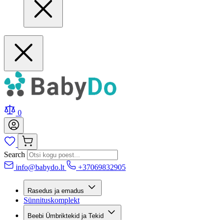
0
Search
info@babydo.lt
+37069832905
Rasedus ja emadus
Sünnituskomplekt
Beebi Ümbriktekid ja Tekid