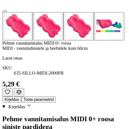
Pehme vannitamisalus MIDI 0+ roosa
MIDI - vastsündinutele ja beebidele kuni 60cm
Laost otsas
SKU
635-SILLO-MIDI-2000PB
5,29 €
Kirjeldus
Toote parameetrid
Kirjeldus
Pehme vannitamisalus MIDI 0+ roosa
siniste pardidega