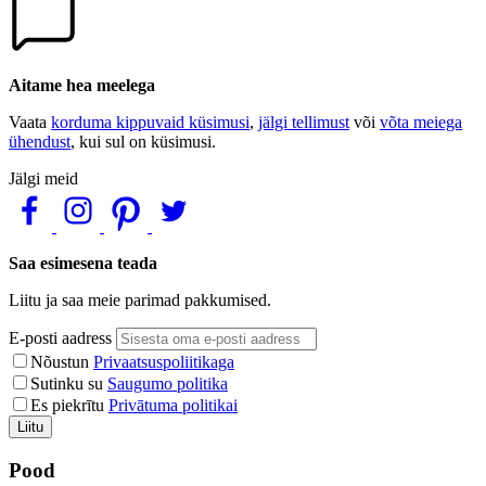
Aitame hea meelega
Vaata
korduma kippuvaid küsimusi
,
jälgi tellimust
või
võta meiega
ühendust
, kui sul on küsimusi.
Jälgi meid
Saa esimesena teada
Liitu ja saa meie parimad pakkumised.
E-posti aadress
Nõustun
Privaatsuspoliitikaga
Sutinku su
Saugumo politika
Es piekrītu
Privātuma politikai
Liitu
Pood