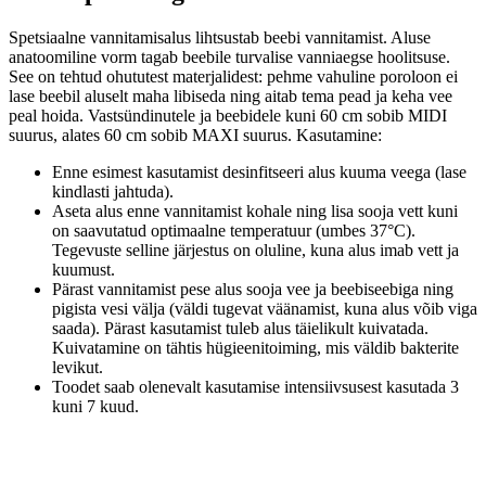
Spetsiaalne vannitamisalus lihtsustab beebi vannitamist. Aluse
anatoomiline vorm tagab beebile turvalise vanniaegse hoolitsuse.
See on tehtud ohututest materjalidest: pehme vahuline poroloon ei
lase beebil aluselt maha libiseda ning aitab tema pead ja keha vee
peal hoida. Vastsündinutele ja beebidele kuni 60 cm sobib MIDI
suurus, alates 60 cm sobib MAXI suurus. Kasutamine:
Enne esimest kasutamist desinfitseeri alus kuuma veega (lase
kindlasti jahtuda).
Aseta alus enne vannitamist kohale ning lisa sooja vett kuni
on saavutatud optimaalne temperatuur (umbes 37°C).
Tegevuste selline järjestus on oluline, kuna alus imab vett ja
kuumust.
Pärast vannitamist pese alus sooja vee ja beebiseebiga ning
pigista vesi välja (väldi tugevat väänamist, kuna alus võib viga
saada). Pärast kasutamist tuleb alus täielikult kuivatada.
Kuivatamine on tähtis hügieenitoiming, mis väldib bakterite
levikut.
Toodet saab olenevalt kasutamise intensiivsusest kasutada 3
kuni 7 kuud.