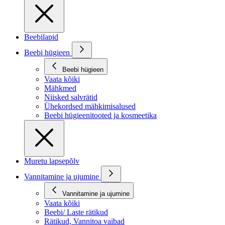
Beebilapid
Beebi hügieen
Beebi hügieen
Vaata kõiki
Mähkmed
Niisked salvrätid
Ühekordsed mähkimisalused
Beebi hügieenitooted ja kosmeetika
Muretu lapsepõlv
Vannitamine ja ujumine
Vannitamine ja ujumine
Vaata kõiki
Beebi/ Laste rätikud
Rätikud, Vannitoa vaibad