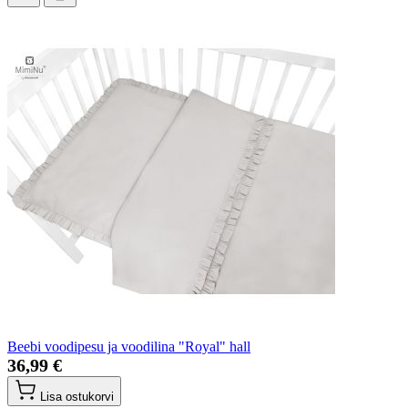
Beebi voodipesu ja voodilina "Royal" hall
36,99 €
Lisa ostukorvi