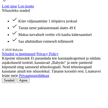
Logi sisse
Loo konto
Nõusoleku seaded
Kiire väljasaatmine 1 tööpäeva jooksul
Tasuta tarne pakiautomaati alates 49 €
Maksa turvaliselt veebis või kauba kättesaamisel
Saa allahindlust esimeselt tellimuselt
© 2026 Babydo
Nõuded ja tingimused
Privacy Policy
Küpsiste nõusolek Et parandada teie kasutajakogemust ja näidata
asjakohaseid tooteid, kasutavad „Babydo“ ja meie partnerid
küpsiseid ning sarnaseid tehnoloogiaid. Neid tehnoloogiaid
kasutame ainult teie nõusolekul. Täname koostöö eest. Lisateavet
leiate meie
Privaatsuspoliitikast
Seaded
Agree