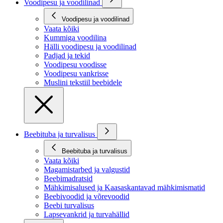
Voodipesu ja voodilinad
Voodipesu ja voodilinad
Vaata kõiki
Kummiga voodilina
Hälli voodipesu ja voodilinad
Padjad ja tekid
Voodipesu voodisse
Voodipesu vankrisse
Muslini tekstiil beebidele
Beebituba ja turvalisus
Beebituba ja turvalisus
Vaata kõiki
Magamistarbed ja valgustid
Beebimadratsid
Mähkimisalused ja Kaasaskantavad mähkimismatid
Beebivoodid ja võrevoodid
Beebi turvalisus
Lapsevankrid ja turvahällid