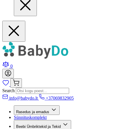
0
Search
info@babydo.lt
+37069832905
Rasedus ja emadus
Sünnituskomplekt
Beebi Ümbriktekid ja Tekid