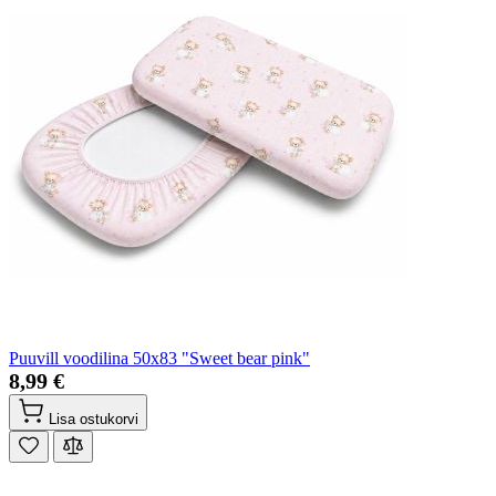
Puuvill voodilina 50x83 "Sweet bear pink"
8,99 €
Lisa ostukorvi