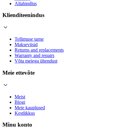
Allahindlus
Klienditeenindus
Tellimuse tarne
Makseviisid
Returns and replacements
Warranty and repairs
Võta meiega ühendust
Meie ettevõte
Meist
Blogi
Meie kauplused
Kestlikkus
Minu konto