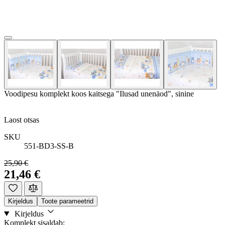
Voodipesu komplekt koos kaitsega "Ilusad unenäod", sinine
Laost otsas
SKU
551-BD3-SS-B
25,90 €
21,46 €
Kirjeldus
Toote parameetrid
Kirjeldus
Komplekt sisaldab: