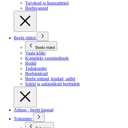
Tarvikud ja lisaseadmed
Beebivannid
Beebi riided
Beebi riided
Vaata kõiki
Komplekt vastsündinule
Bodid
Tudukombe
Beebipüksid
Beebi mütsid, kindad, sallid
Sokid ja sukkpüksid beebidele
Attipas - beebi kingad
Toitumine