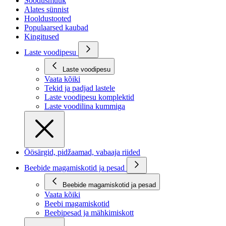
Soodusmüük
Alates sünnist
Hooldustooted
Populaarsed kaubad
Kingitused
Laste voodipesu
Laste voodipesu
Vaata kõiki
Tekid ja padjad lastele
Laste voodipesu komplektid
Laste voodilina kummiga
Öösärgid, pidžaamad, vabaaja riided
Beebide magamiskotid ja pesad
Beebide magamiskotid ja pesad
Vaata kõiki
Beebi magamiskotid
Beebipesad ja mähkimiskott