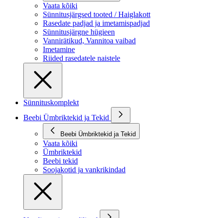
Vaata kõiki
Sünnitusjärgsed tooted / Haiglakott
Rasedate padjad ja imetamispadjad
Sünnitusjärgne hügieen
Vannirätikud, Vannitoa vaibad
Imetamine
Riided rasedatele naistele
Sünnituskomplekt
Beebi Ümbriktekid ja Tekid
Beebi Ümbriktekid ja Tekid
Vaata kõiki
Ümbriktekid
Beebi tekid
Soojakotid ja vankrikindad