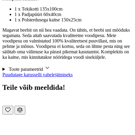
1 x Tekikotti 135x100cm
1 x Padjapüüri 60x40cm
1 x Polsterdusega kaitse 150x25cm
Magavat beebit on nii hea vaadata. On tähtis, et beebi uni mööduks
segamata. Seda aitab saavutada kvaliteetne voodipesu. Meie
voodipesu on valmistatud 100% kvaliteetsest puuvillast, mis on
pehme ja mõnus. Voodipesu ei kortsu, seda on lihtne pesta ning see
säilitab oma välimuse ka pärast pikemat kasutamist. Komplektis on
ka kaitse, mis kinnitatakse nööridega voodi siseküljele.
Toote parameetrid
Puudutage karusselli vahelejätmiseks
Teile võib meeldida!