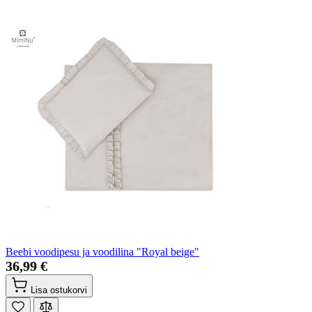
Beebi voodipesu ja voodilina "Royal beige"
36,99 €
Lisa ostukorvi