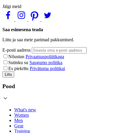
Jälgi meid
Saa esimesena teada
Liitu ja saa meie parimad pakkumised.
E-posti aadress
Nõustun
Privaatsuspoliitikaga
Sutinku su
Saugumo politika
Es piekrītu
Privātuma politikai
Liitu
Pood
What's new
Women
Men
Gear
Training