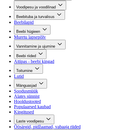
Voodipesu ja voodilinad
Beebituba ja turvalisus
Beebilapid
Beebi hügieen
Muretu lapsepõlv
Vannitamine ja ujumine
Beebi riided
Attipas - beebi kingad
Toitumine
Lutid
Mänguasjad
Soodusmüük
Alates sünnist
Hooldustooted
Populaarsed kaubad
Kingitused
Laste voodipesu
Öösärgid, pidžaamad, vabaaja riided