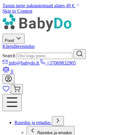
Tasuta tarne pakiautomaati alates 49 €
Skip to Content
Pood
Klienditeenindus
Search
info@babydo.lt
+37069832905
0
Rasedus ja emadus
Rasedus ja emadus