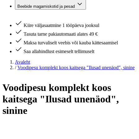
Beebide magamiskotid ja pesad
Kiire väljasaatmine 1 tööpäeva jooksul
Tasuta tarne pakiautomaati alates 49 €
Maksa turvaliselt veebis või kauba kättesaamisel
Saa allahindlust esimeselt tellimuselt
Avaleht
/
Voodipesu komplekt koos kaitsega "Ilusad unenäod", sinine
Voodipesu komplekt koos
kaitsega "Ilusad unenäod",
sinine