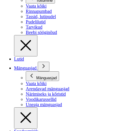
Toitumine
Vaata kõiki
Rinnapumbad
Tassid, lutipudel
Pudelilutid
Tarvikud
Beebi sööginõud
Lutid
Mänguasjad
Mänguasjad
Vaata kõiki
Arendavad mänguasjad
Närimiseks ja kõristid
Voodikarussellid
Uneaja mänguasjad