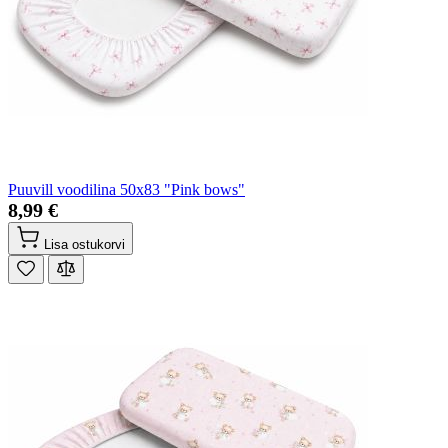
Puuvill voodilina 50x83 "Pink bows"
8,99 €
Lisa ostukorvi