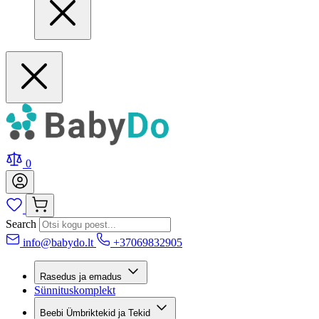
0
Search
info@babydo.lt
+37069832905
Rasedus ja emadus
Sünnituskomplekt
Beebi Ümbriktekid ja Tekid