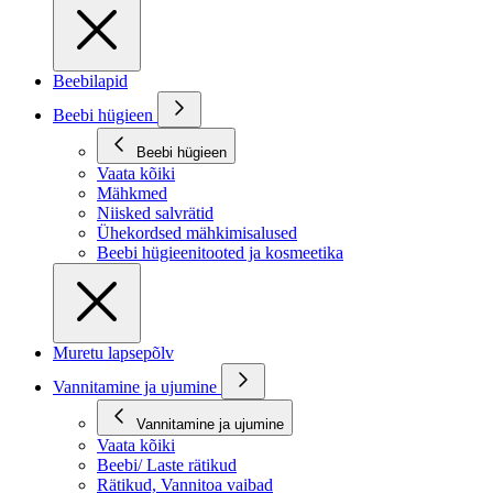
Beebilapid
Beebi hügieen
Beebi hügieen
Vaata kõiki
Mähkmed
Niisked salvrätid
Ühekordsed mähkimisalused
Beebi hügieenitooted ja kosmeetika
Muretu lapsepõlv
Vannitamine ja ujumine
Vannitamine ja ujumine
Vaata kõiki
Beebi/ Laste rätikud
Rätikud, Vannitoa vaibad