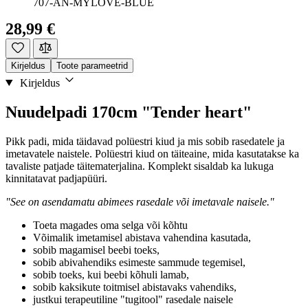
707-AN-MYLOVE-BLUE
28,99 €
Kirjeldus
Toote parameetrid
Kirjeldus
Nuudelpadi 170cm "Tender heart"
Pikk padi, mida täidavad polüestri kiud ja mis sobib rasedatele ja
imetavatele naistele. Polüestri kiud on täiteaine, mida kasutatakse ka
tavaliste patjade täitematerjalina. Komplekt sisaldab ka lukuga
kinnitatavat padjapüüri.
"See on asendamatu abimees rasedale või imetavale naisele."
Toeta magades oma selga või kõhtu
Võimalik imetamisel abistava vahendina kasutada,
sobib magamisel beebi toeks,
sobib abivahendiks esimeste sammude tegemisel,
sobib toeks, kui beebi kõhuli lamab,
sobib kaksikute toitmisel abistavaks vahendiks,
justkui terapeutiline "tugitool" rasedale naisele