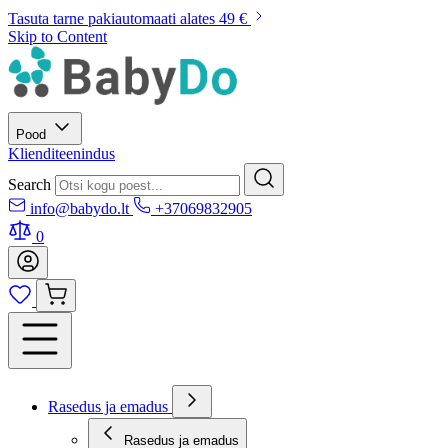
Tasuta tarne pakiautomaati alates 49 €
Skip to Content
Pood
Klienditeenindus
Search
info@babydo.lt
+37069832905
0
Rasedus ja emadus
Rasedus ja emadus