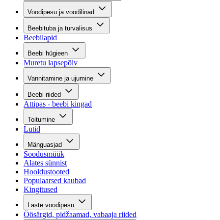
Voodipesu ja voodilinad
Beebituba ja turvalisus
Beebilapid
Beebi hügieen
Muretu lapsepõlv
Vannitamine ja ujumine
Beebi riided
Attipas - beebi kingad
Toitumine
Lutid
Mänguasjad
Soodusmüük
Alates sünnist
Hooldustooted
Populaarsed kaubad
Kingitused
Laste voodipesu
Öösärgid, pidžaamad, vabaaja riided