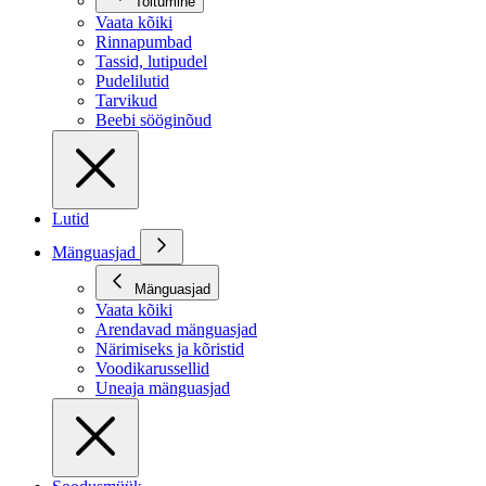
Toitumine
Vaata kõiki
Rinnapumbad
Tassid, lutipudel
Pudelilutid
Tarvikud
Beebi sööginõud
Lutid
Mänguasjad
Mänguasjad
Vaata kõiki
Arendavad mänguasjad
Närimiseks ja kõristid
Voodikarussellid
Uneaja mänguasjad