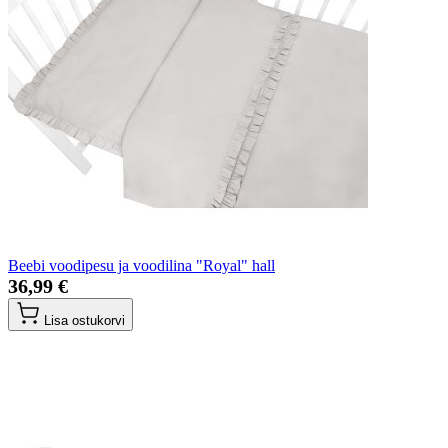
Beebi voodipesu ja voodilina "Royal" hall
36,99 €
Lisa ostukorvi