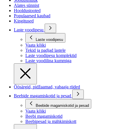
Soodusmüük
Alates sünnist
Hooldustooted
Populaarsed kaubad
Kingitused
Laste voodipesu
Laste voodipesu
Vaata kõiki
Tekid ja padjad lastele
Laste voodipesu komplektid
Laste voodilina kummiga
Öösärgid, pidžaamad, vabaaja riided
Beebide magamiskotid ja pesad
Beebide magamiskotid ja pesad
Vaata kõiki
Beebi magamiskotid
Beebipesad ja mähkimiskott