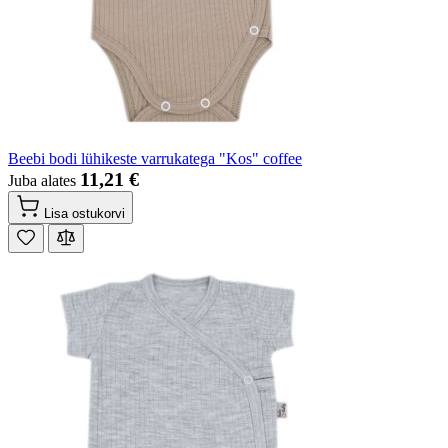
Beebi bodi lühikeste varrukatega "Kos" coffee
11,21 €
Juba alates
Lisa ostukorvi