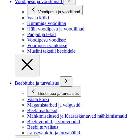
Voodipesu ja voodilinad
Voodipesu ja voodilinad
Vaata kõiki
Kummiga voodilina
Hälli voodipesu ja voodilinad
Padjad ja tekid
Voodipesu voodisse
Voodipesu vankrisse
Muslini tekstiil beebidele
Beebituba ja turvalisus
Beebituba ja turvalisus
Vaata kõiki
Magamistarbed ja valgustid
Beebimadratsid
Mähkimisalused ja Kaasaskantavad mähkimismatid
Beebivoodid ja võrevoodid
Beebi turvalisus
Lapsevankrid ja turvahällid