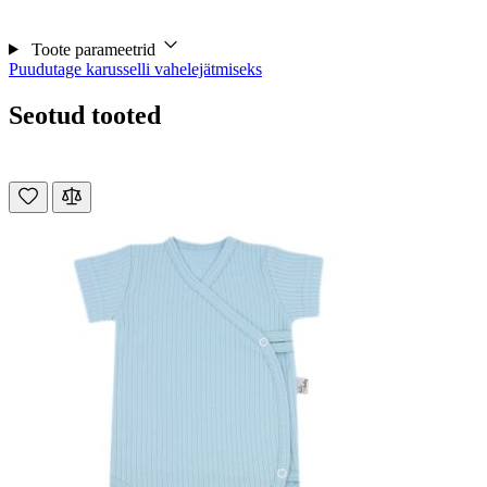
Toote parameetrid
Puudutage karusselli vahelejätmiseks
Seotud tooted