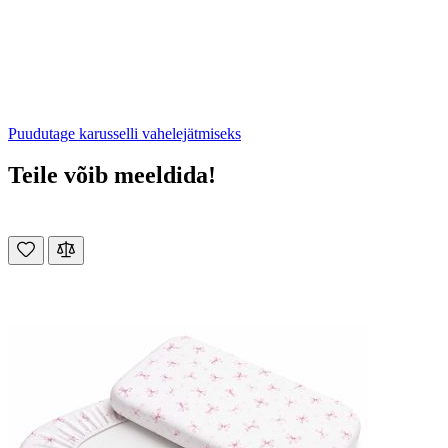
Puudutage karusselli vahelejätmiseks
Teile võib meeldida!