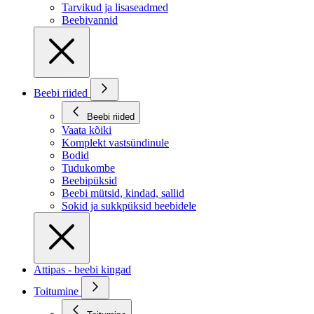
Tarvikud ja lisaseadmed
Beebivannid
Beebi riided
Beebi riided
Vaata kõiki
Komplekt vastsündinule
Bodid
Tudukombe
Beebipüksid
Beebi mütsid, kindad, sallid
Sokid ja sukkpüksid beebidele
Attipas - beebi kingad
Toitumine