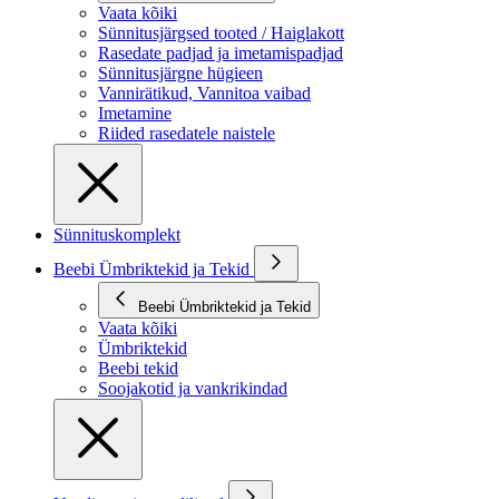
Vaata kõiki
Sünnitusjärgsed tooted / Haiglakott
Rasedate padjad ja imetamispadjad
Sünnitusjärgne hügieen
Vannirätikud, Vannitoa vaibad
Imetamine
Riided rasedatele naistele
Sünnituskomplekt
Beebi Ümbriktekid ja Tekid
Beebi Ümbriktekid ja Tekid
Vaata kõiki
Ümbriktekid
Beebi tekid
Soojakotid ja vankrikindad