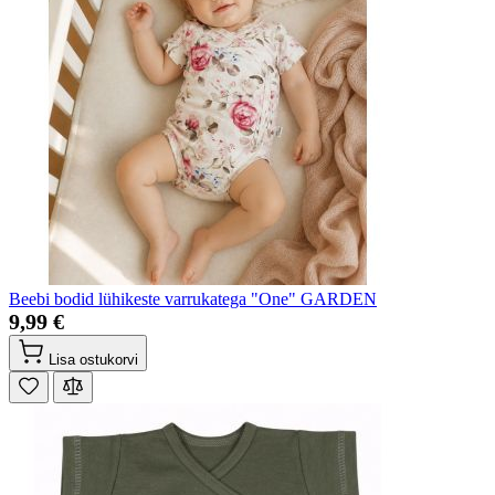
Beebi bodid lühikeste varrukatega "One" GARDEN
9,99 €
Lisa ostukorvi