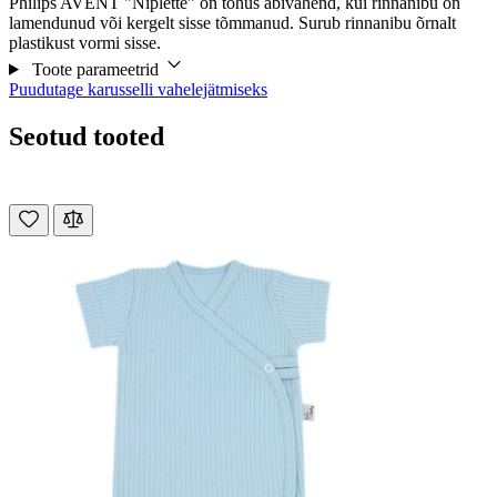
Philips AVENT "Niplette" on tõhus abivahend, kui rinnanibu on
lamendunud või kergelt sisse tõmmanud. Surub rinnanibu õrnalt
plastikust vormi sisse.
Toote parameetrid
Puudutage karusselli vahelejätmiseks
Seotud tooted