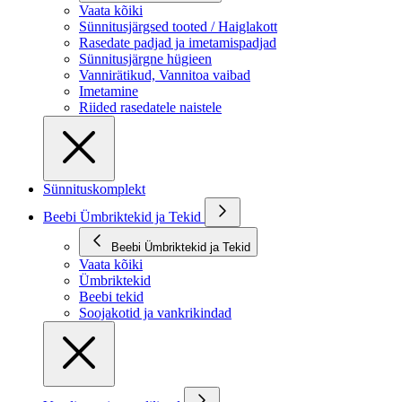
Vaata kõiki
Sünnitusjärgsed tooted / Haiglakott
Rasedate padjad ja imetamispadjad
Sünnitusjärgne hügieen
Vannirätikud, Vannitoa vaibad
Imetamine
Riided rasedatele naistele
Sünnituskomplekt
Beebi Ümbriktekid ja Tekid
Beebi Ümbriktekid ja Tekid
Vaata kõiki
Ümbriktekid
Beebi tekid
Soojakotid ja vankrikindad