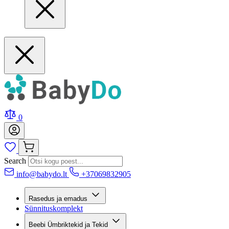
0
Search
info@babydo.lt
+37069832905
Rasedus ja emadus
Sünnituskomplekt
Beebi Ümbriktekid ja Tekid