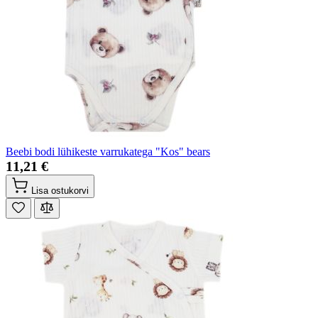
Beebi bodi lühikeste varrukatega "Kos" bears
11,21 €
Lisa ostukorvi