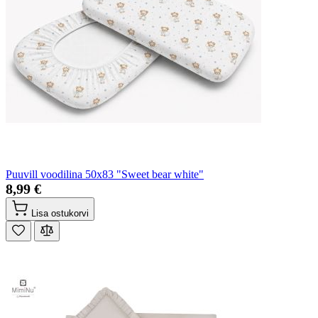
Puuvill voodilina 50x83 "Sweet bear white"
8,99 €
Lisa ostukorvi