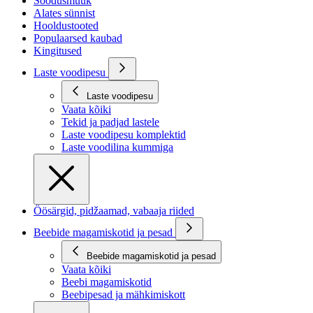
Soodusmüük
Alates sünnist
Hooldustooted
Populaarsed kaubad
Kingitused
Laste voodipesu
Laste voodipesu
Vaata kõiki
Tekid ja padjad lastele
Laste voodipesu komplektid
Laste voodilina kummiga
Öösärgid, pidžaamad, vabaaja riided
Beebide magamiskotid ja pesad
Beebide magamiskotid ja pesad
Vaata kõiki
Beebi magamiskotid
Beebipesad ja mähkimiskott