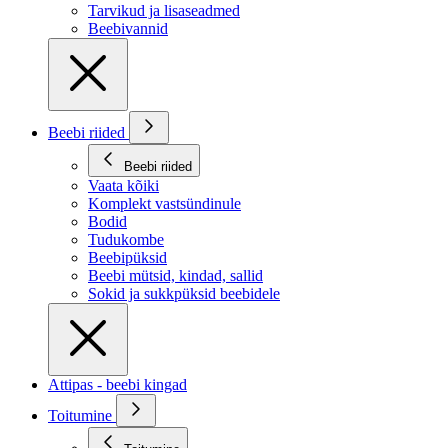
Tarvikud ja lisaseadmed
Beebivannid
Beebi riided
Beebi riided
Vaata kõiki
Komplekt vastsündinule
Bodid
Tudukombe
Beebipüksid
Beebi mütsid, kindad, sallid
Sokid ja sukkpüksid beebidele
Attipas - beebi kingad
Toitumine