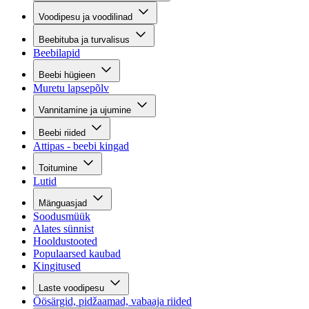
Voodipesu ja voodilinad
Beebituba ja turvalisus
Beebilapid
Beebi hügieen
Muretu lapsepõlv
Vannitamine ja ujumine
Beebi riided
Attipas - beebi kingad
Toitumine
Lutid
Mänguasjad
Soodusmüük
Alates sünnist
Hooldustooted
Populaarsed kaubad
Kingitused
Laste voodipesu
Öösärgid, pidžaamad, vabaaja riided