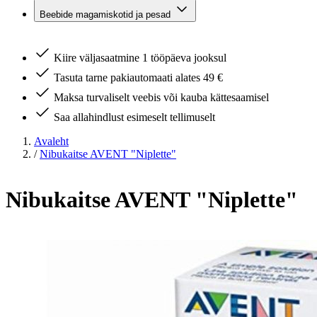
Beebide magamiskotid ja pesad
Kiire väljasaatmine 1 tööpäeva jooksul
Tasuta tarne pakiautomaati alates 49 €
Maksa turvaliselt veebis või kauba kättesaamisel
Saa allahindlust esimeselt tellimuselt
Avaleht
/
Nibukaitse AVENT "Niplette"
Nibukaitse AVENT "Niplette"