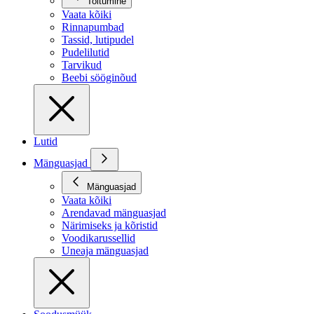
Toitumine
Vaata kõiki
Rinnapumbad
Tassid, lutipudel
Pudelilutid
Tarvikud
Beebi sööginõud
Lutid
Mänguasjad
Mänguasjad
Vaata kõiki
Arendavad mänguasjad
Närimiseks ja kõristid
Voodikarussellid
Uneaja mänguasjad