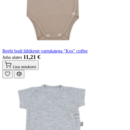
Beebi bodi lühikeste varrukatega "Kos" coffee
11,21 €
Juba alates
Lisa ostukorvi