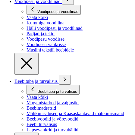
Voodipesu ja voodilinad
Voodipesu ja voodilinad
Vaata kõiki
Kummiga voodilina
Hälli voodipesu ja voodilinad
Padjad ja tekid
Voodipesu voodisse
Voodipesu vankrisse
Muslini tekstiil beebidele
Beebituba ja turvalisus
Beebituba ja turvalisus
Vaata kõiki
Magamistarbed ja valgustid
Beebimadratsid
Mähkimisalused ja Kaasaskantavad mähkimismatid
Beebivoodid ja võrevoodid
Beebi turvalisus
Lapsevankrid ja turvahällid