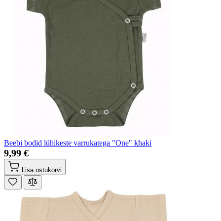
Beebi bodid lühikeste varrukatega "One" khaki
9,99 €
Lisa ostukorvi