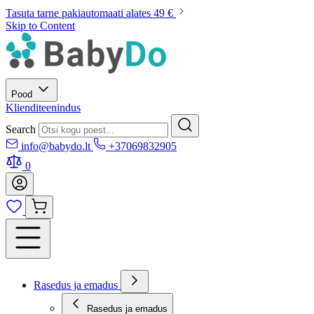
Tasuta tarne pakiautomaati alates 49 €
Skip to Content
Pood
Klienditeenindus
Search
info@babydo.lt
+37069832905
0
Rasedus ja emadus
Rasedus ja emadus