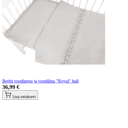
Beebi voodipesu ja voodilina "Royal" hall
36,99 €
Lisa ostukorvi