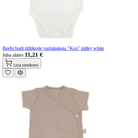
Beebi bodi lühikeste varrukatega "Kos" milky white
11,21 €
Juba alates
Lisa ostukorvi