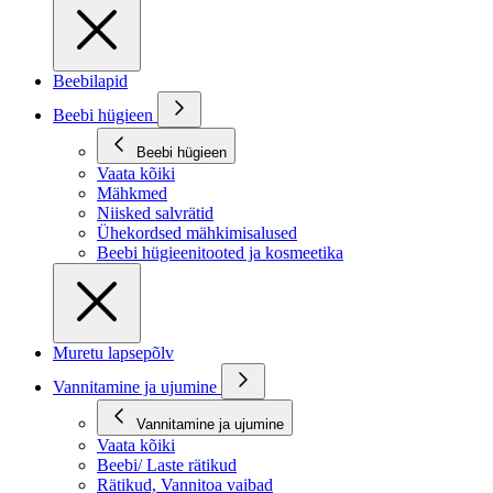
Beebilapid
Beebi hügieen
Beebi hügieen
Vaata kõiki
Mähkmed
Niisked salvrätid
Ühekordsed mähkimisalused
Beebi hügieenitooted ja kosmeetika
Muretu lapsepõlv
Vannitamine ja ujumine
Vannitamine ja ujumine
Vaata kõiki
Beebi/ Laste rätikud
Rätikud, Vannitoa vaibad