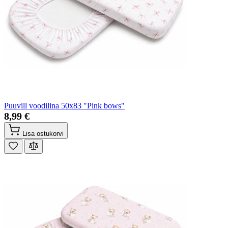
Puuvill voodilina 50x83 "Pink bows"
8,99 €
Lisa ostukorvi