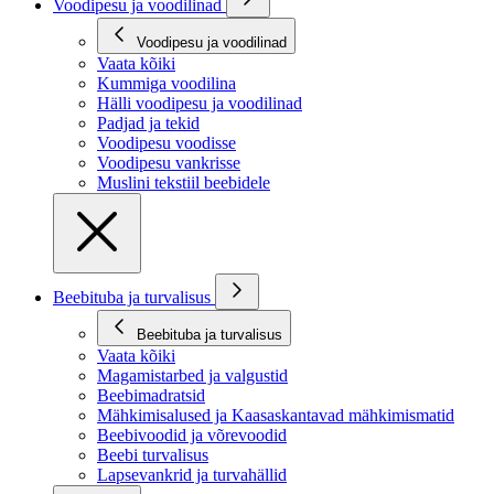
Voodipesu ja voodilinad
Voodipesu ja voodilinad
Vaata kõiki
Kummiga voodilina
Hälli voodipesu ja voodilinad
Padjad ja tekid
Voodipesu voodisse
Voodipesu vankrisse
Muslini tekstiil beebidele
Beebituba ja turvalisus
Beebituba ja turvalisus
Vaata kõiki
Magamistarbed ja valgustid
Beebimadratsid
Mähkimisalused ja Kaasaskantavad mähkimismatid
Beebivoodid ja võrevoodid
Beebi turvalisus
Lapsevankrid ja turvahällid