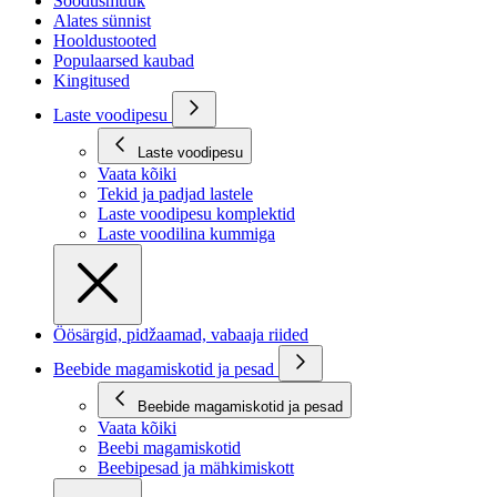
Soodusmüük
Alates sünnist
Hooldustooted
Populaarsed kaubad
Kingitused
Laste voodipesu
Laste voodipesu
Vaata kõiki
Tekid ja padjad lastele
Laste voodipesu komplektid
Laste voodilina kummiga
Öösärgid, pidžaamad, vabaaja riided
Beebide magamiskotid ja pesad
Beebide magamiskotid ja pesad
Vaata kõiki
Beebi magamiskotid
Beebipesad ja mähkimiskott