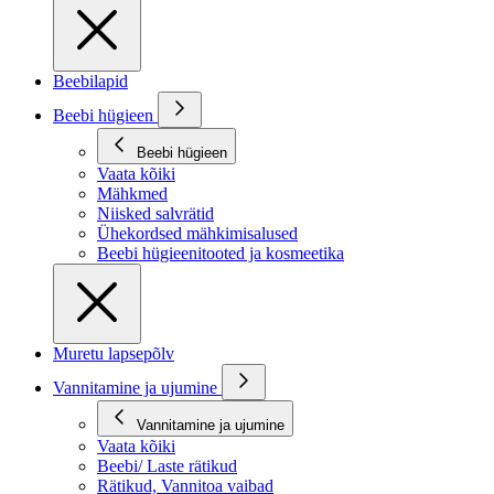
Beebilapid
Beebi hügieen
Beebi hügieen
Vaata kõiki
Mähkmed
Niisked salvrätid
Ühekordsed mähkimisalused
Beebi hügieenitooted ja kosmeetika
Muretu lapsepõlv
Vannitamine ja ujumine
Vannitamine ja ujumine
Vaata kõiki
Beebi/ Laste rätikud
Rätikud, Vannitoa vaibad