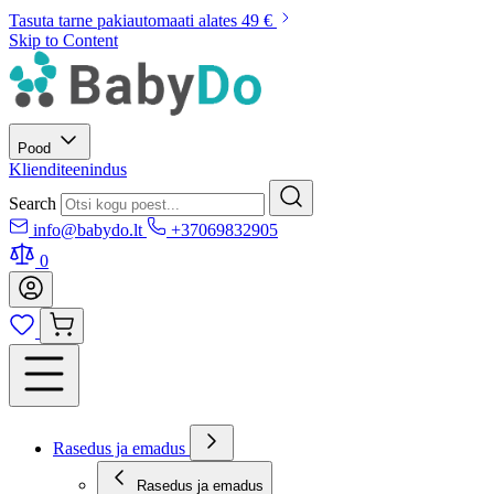
Tasuta tarne pakiautomaati alates 49 €
Skip to Content
Pood
Klienditeenindus
Search
info@babydo.lt
+37069832905
0
Rasedus ja emadus
Rasedus ja emadus