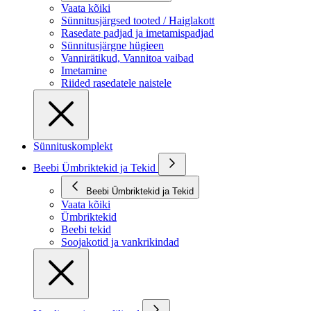
Vaata kõiki
Sünnitusjärgsed tooted / Haiglakott
Rasedate padjad ja imetamispadjad
Sünnitusjärgne hügieen
Vannirätikud, Vannitoa vaibad
Imetamine
Riided rasedatele naistele
Sünnituskomplekt
Beebi Ümbriktekid ja Tekid
Beebi Ümbriktekid ja Tekid
Vaata kõiki
Ümbriktekid
Beebi tekid
Soojakotid ja vankrikindad