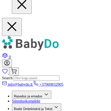
0
Search
info@babydo.lt
+37069832905
Rasedus ja emadus
Sünnituskomplekt
Beebi Ümbriktekid ja Tekid