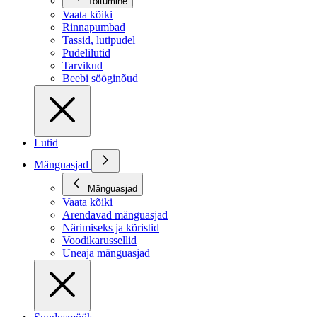
Toitumine
Vaata kõiki
Rinnapumbad
Tassid, lutipudel
Pudelilutid
Tarvikud
Beebi sööginõud
Lutid
Mänguasjad
Mänguasjad
Vaata kõiki
Arendavad mänguasjad
Närimiseks ja kõristid
Voodikarussellid
Uneaja mänguasjad