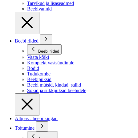
Tarvikud ja lisaseadmed
Beebivannid
Beebi riided
Beebi riided
Vaata kõiki
Komplekt vastsündinule
Bodid
Tudukombe
Beebipüksid
Beebi mütsid, kindad, sallid
Sokid ja sukkpüksid beebidele
Attipas - beebi kingad
Toitumine