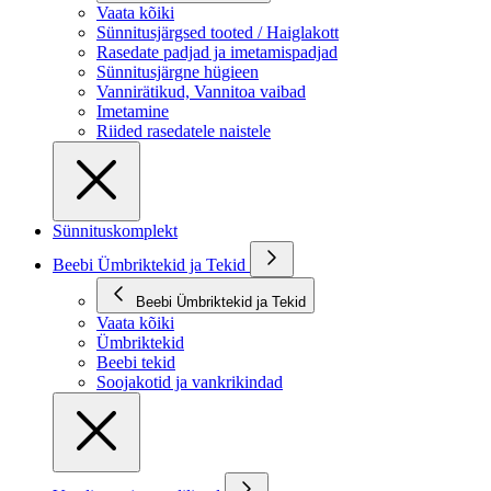
Vaata kõiki
Sünnitusjärgsed tooted / Haiglakott
Rasedate padjad ja imetamispadjad
Sünnitusjärgne hügieen
Vannirätikud, Vannitoa vaibad
Imetamine
Riided rasedatele naistele
Sünnituskomplekt
Beebi Ümbriktekid ja Tekid
Beebi Ümbriktekid ja Tekid
Vaata kõiki
Ümbriktekid
Beebi tekid
Soojakotid ja vankrikindad