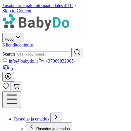
Tasuta tarne pakiautomaati alates 49 €
Skip to Content
Pood
Klienditeenindus
Search
info@babydo.lt
+37069832905
0
Rasedus ja emadus
Rasedus ja emadus