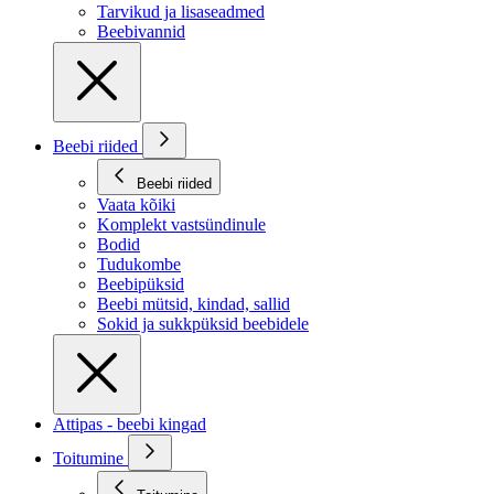
Tarvikud ja lisaseadmed
Beebivannid
Beebi riided
Beebi riided
Vaata kõiki
Komplekt vastsündinule
Bodid
Tudukombe
Beebipüksid
Beebi mütsid, kindad, sallid
Sokid ja sukkpüksid beebidele
Attipas - beebi kingad
Toitumine