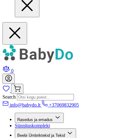
0
Search
info@babydo.lt
+37069832905
Rasedus ja emadus
Sünnituskomplekt
Beebi Ümbriktekid ja Tekid