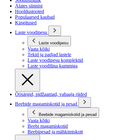
Soodusmüük
Alates sünnist
Hooldustooted
Populaarsed kaubad
Kingitused
Laste voodipesu
Laste voodipesu
Vaata kõiki
Tekid ja padjad lastele
Laste voodipesu komplektid
Laste voodilina kummiga
Öösärgid, pidžaamad, vabaaja riided
Beebide magamiskotid ja pesad
Beebide magamiskotid ja pesad
Vaata kõiki
Beebi magamiskotid
Beebipesad ja mähkimiskott