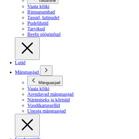
Toitumine
Vaata kõiki
Rinnapumbad
Tassid, lutipudel
Pudelilutid
Tarvikud
Beebi sööginõud
Lutid
Mänguasjad
Mänguasjad
Vaata kõiki
Arendavad mänguasjad
Närimiseks ja kõristid
Voodikarussellid
Uneaja mänguasjad