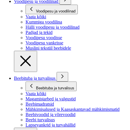
Voodipesu ja voodilinad
Voodipesu ja voodilinad
Vaata kõiki
Kummiga voodilina
Hälli voodipesu ja voodilinad
Padjad ja tekid
Voodipesu voodisse
Voodipesu vankrisse
Muslini tekstiil beebidele
Beebituba ja turvalisus
Beebituba ja turvalisus
Vaata kõiki
Magamistarbed ja valgustid
Beebimadratsid
Mähkimisalused ja Kaasaskantavad mähkimismatid
Beebivoodid ja võrevoodid
Beebi turvalisus
Lapsevankrid ja turvahällid