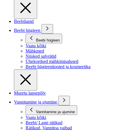
Beebilapid
Beebi hügieen
Beebi hügieen
Vaata kõiki
Mähkmed
Niisked salvrätid
Ühekordsed mähkimisalused
Beebi hügieenitooted ja kosmeetika
Muretu lapsepõlv
Vannitamine ja ujumine
Vannitamine ja ujumine
Vaata kõiki
Beebi/ Laste rätikud
Rätikud, Vannitoa vaibad