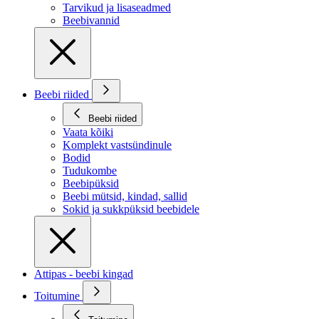
Tarvikud ja lisaseadmed
Beebivannid
Beebi riided
Beebi riided
Vaata kõiki
Komplekt vastsündinule
Bodid
Tudukombe
Beebipüksid
Beebi mütsid, kindad, sallid
Sokid ja sukkpüksid beebidele
Attipas - beebi kingad
Toitumine