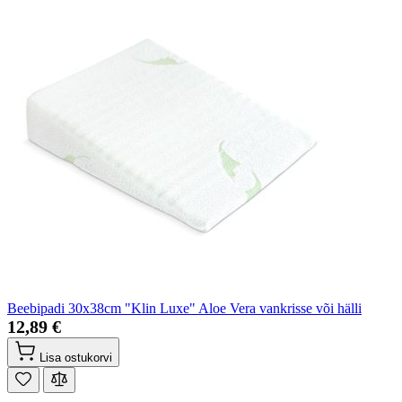
Beebipadi 30x38cm "Klin Luxe" Aloe Vera vankrisse või hälli
12,89 €
Lisa ostukorvi