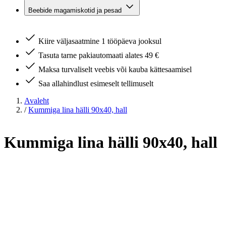
Beebide magamiskotid ja pesad
Kiire väljasaatmine 1 tööpäeva jooksul
Tasuta tarne pakiautomaati alates 49 €
Maksa turvaliselt veebis või kauba kättesaamisel
Saa allahindlust esimeselt tellimuselt
Avaleht
/
Kummiga lina hälli 90x40, hall
Kummiga lina hälli 90x40, hall