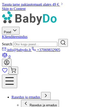
Tasuta tarne pakiautomaati alates 49 €
Skip to Content
Pood
Klienditeenindus
Search
info@babydo.lt
+37069832905
0
Rasedus ja emadus
Rasedus ja emadus