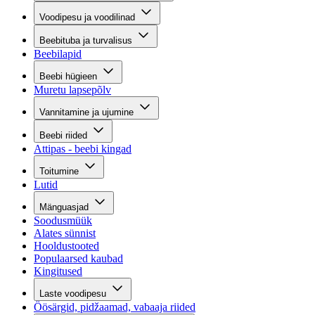
Voodipesu ja voodilinad
Beebituba ja turvalisus
Beebilapid
Beebi hügieen
Muretu lapsepõlv
Vannitamine ja ujumine
Beebi riided
Attipas - beebi kingad
Toitumine
Lutid
Mänguasjad
Soodusmüük
Alates sünnist
Hooldustooted
Populaarsed kaubad
Kingitused
Laste voodipesu
Öösärgid, pidžaamad, vabaaja riided