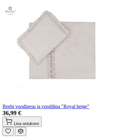
Beebi voodipesu ja voodilina "Royal beige"
36,99 €
Lisa ostukorvi