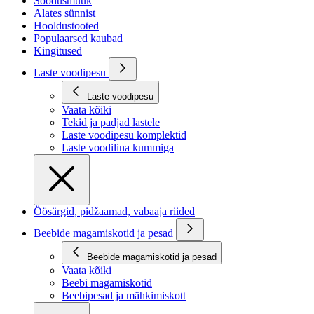
Soodusmüük
Alates sünnist
Hooldustooted
Populaarsed kaubad
Kingitused
Laste voodipesu
Laste voodipesu
Vaata kõiki
Tekid ja padjad lastele
Laste voodipesu komplektid
Laste voodilina kummiga
Öösärgid, pidžaamad, vabaaja riided
Beebide magamiskotid ja pesad
Beebide magamiskotid ja pesad
Vaata kõiki
Beebi magamiskotid
Beebipesad ja mähkimiskott