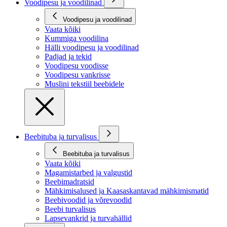
Voodipesu ja voodilinad
Voodipesu ja voodilinad
Vaata kõiki
Kummiga voodilina
Hälli voodipesu ja voodilinad
Padjad ja tekid
Voodipesu voodisse
Voodipesu vankrisse
Muslini tekstiil beebidele
Beebituba ja turvalisus
Beebituba ja turvalisus
Vaata kõiki
Magamistarbed ja valgustid
Beebimadratsid
Mähkimisalused ja Kaasaskantavad mähkimismatid
Beebivoodid ja võrevoodid
Beebi turvalisus
Lapsevankrid ja turvahällid