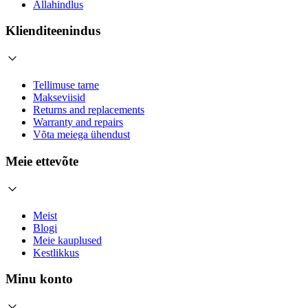
Allahindlus
Klienditeenindus
Tellimuse tarne
Makseviisid
Returns and replacements
Warranty and repairs
Võta meiega ühendust
Meie ettevõte
Meist
Blogi
Meie kauplused
Kestlikkus
Minu konto