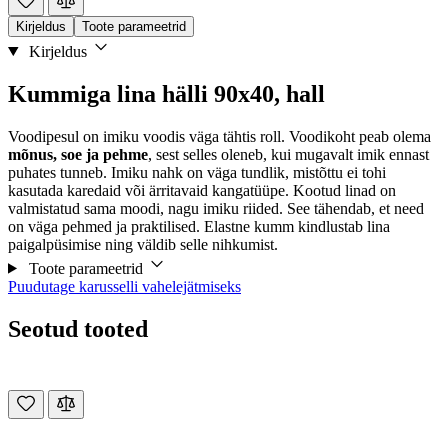
Kirjeldus
Toote parameetrid
Kirjeldus
Kummiga lina hälli 90x40, hall
Voodipesul on imiku voodis väga tähtis roll. Voodikoht peab olema
mõnus, soe ja pehme
, sest selles oleneb, kui mugavalt imik ennast
puhates tunneb. Imiku nahk on väga tundlik, mistõttu ei tohi
kasutada karedaid või ärritavaid kangatüüpe. Kootud linad on
valmistatud sama moodi, nagu imiku riided. See tähendab, et need
on väga pehmed ja praktilised. Elastne kumm kindlustab lina
paigalpüsimise ning väldib selle nihkumist.
Toote parameetrid
Puudutage karusselli vahelejätmiseks
Seotud tooted