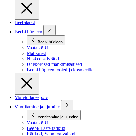
Beebilapid
Beebi hügieen
Beebi hügieen
Vaata kõiki
Mähkmed
Niisked salvrätid
Ühekordsed mähkimisalused
Beebi hügieenitooted ja kosmeetika
Muretu lapsepõlv
Vannitamine ja ujumine
Vannitamine ja ujumine
Vaata kõiki
Beebi/ Laste rätikud
Rätikud, Vannitoa vaibad