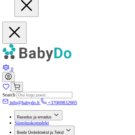
0
Search
info@babydo.lt
+37069832905
Rasedus ja emadus
Sünnituskomplekt
Beebi Ümbriktekid ja Tekid