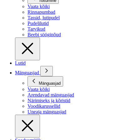
Toitumine
Vaata kõiki
Rinnapumbad
Tassid, lutipudel
Pudelilutid
Tarvikud
Beebi sööginõud
Lutid
Mänguasjad
Mänguasjad
Vaata kõiki
Arendavad mänguasjad
Närimiseks ja kõristid
Voodikarussellid
Uneaja mänguasjad