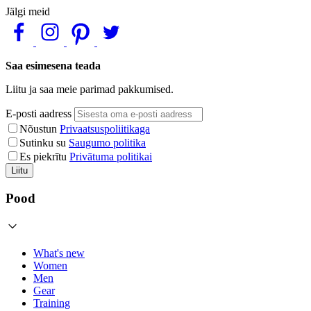
Jälgi meid
Saa esimesena teada
Liitu ja saa meie parimad pakkumised.
E-posti aadress
Nõustun
Privaatsuspoliitikaga
Sutinku su
Saugumo politika
Es piekrītu
Privātuma politikai
Liitu
Pood
What's new
Women
Men
Gear
Training