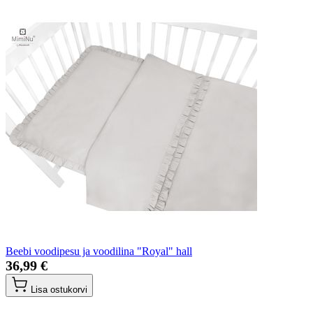
Beebi voodipesu ja voodilina "Royal" hall
36,99 €
Lisa ostukorvi