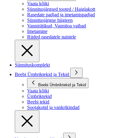
Vaata kõiki
Sünnitusjärgsed tooted / Haiglakott
Rasedate padjad ja imetamispadjad
Sünnitusjärgne hügieen
Vannirätikud, Vannitoa vaibad
Imetamine
Riided rasedatele naistele
Sünnituskomplekt
Beebi Ümbriktekid ja Tekid
Beebi Ümbriktekid ja Tekid
Vaata kõiki
Ümbriktekid
Beebi tekid
Soojakotid ja vankrikindad