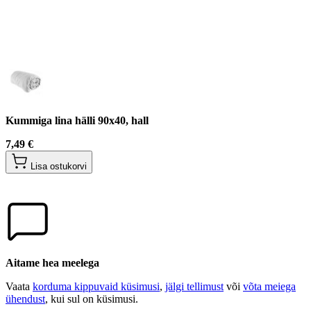
Kummiga lina hälli 90x40, hall
7,49 €
Lisa ostukorvi
Aitame hea meelega
Vaata
korduma kippuvaid küsimusi
,
jälgi tellimust
või
võta meiega
ühendust
, kui sul on küsimusi.