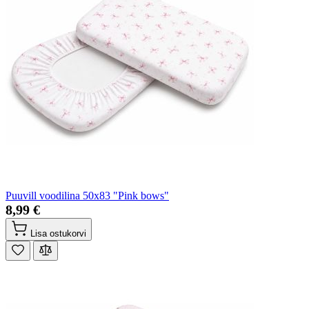
Puuvill voodilina 50x83 "Pink bows"
8,99 €
Lisa ostukorvi