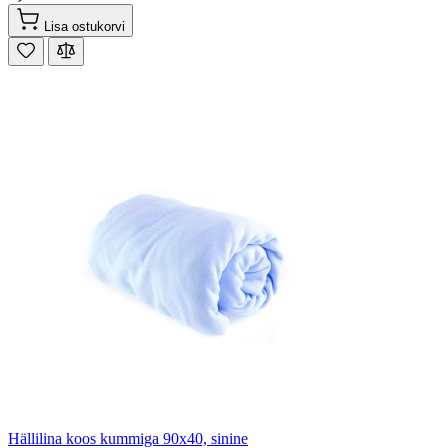
Lisa ostukorvi
Hällilina koos kummiga 90x40, sinine