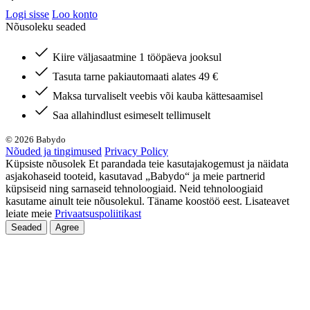
Logi sisse
Loo konto
Nõusoleku seaded
Kiire väljasaatmine 1 tööpäeva jooksul
Tasuta tarne pakiautomaati alates 49 €
Maksa turvaliselt veebis või kauba kättesaamisel
Saa allahindlust esimeselt tellimuselt
© 2026 Babydo
Nõuded ja tingimused
Privacy Policy
Küpsiste nõusolek Et parandada teie kasutajakogemust ja näidata
asjakohaseid tooteid, kasutavad „Babydo“ ja meie partnerid
küpsiseid ning sarnaseid tehnoloogiaid. Neid tehnoloogiaid
kasutame ainult teie nõusolekul. Täname koostöö eest. Lisateavet
leiate meie
Privaatsuspoliitikast
Seaded
Agree