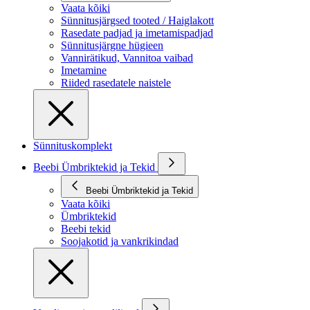
Vaata kõiki
Sünnitusjärgsed tooted / Haiglakott
Rasedate padjad ja imetamispadjad
Sünnitusjärgne hügieen
Vannirätikud, Vannitoa vaibad
Imetamine
Riided rasedatele naistele
Sünnituskomplekt
Beebi Ümbriktekid ja Tekid
Beebi Ümbriktekid ja Tekid
Vaata kõiki
Ümbriktekid
Beebi tekid
Soojakotid ja vankrikindad