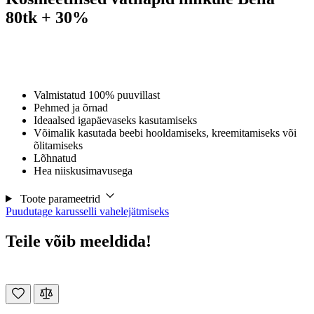
80tk + 30%
Valmistatud 100% puuvillast
Pehmed ja õrnad
Ideaalsed igapäevaseks kasutamiseks
Võimalik kasutada beebi hooldamiseks, kreemitamiseks või
õlitamiseks
Lõhnatud
Hea niiskusimavusega
Toote parameetrid
Puudutage karusselli vahelejätmiseks
Teile võib meeldida!