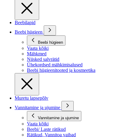
Beebilapid
Beebi hügieen
Beebi hügieen
Vaata kõiki
Mähkmed
Niisked salvrätid
Ühekordsed mähkimisalused
Beebi hügieenitooted ja kosmeetika
Muretu lapsepõlv
Vannitamine ja ujumine
Vannitamine ja ujumine
Vaata kõiki
Beebi/ Laste rätikud
Rätikud, Vannitoa vaibad