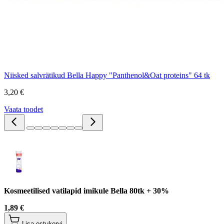
Niisked salvrätikud Bella Happy "Panthenol&Oat proteins" 64 tk
3,20 €
Vaata toodet
Kosmeetilised vatilapid imikule Bella 80tk + 30%
1,89 €
Lisa ostukorvi