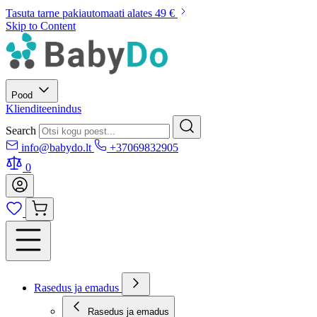
Tasuta tarne pakiautomaati alates 49 €
Skip to Content
Pood
Klienditeenindus
Search
info@babydo.lt
+37069832905
0
Rasedus ja emadus
Rasedus ja emadus