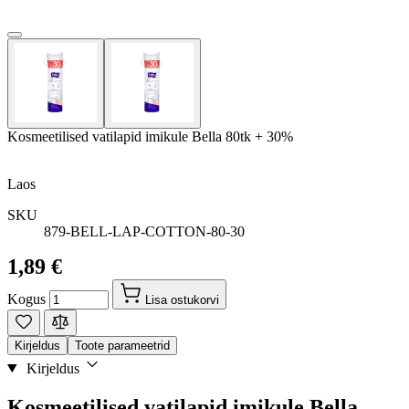
Kosmeetilised vatilapid imikule Bella 80tk + 30%
Laos
SKU
879-BELL-LAP-COTTON-80-30
1,89 €
Kogus
Lisa ostukorvi
Kirjeldus
Toote parameetrid
Kirjeldus
Kosmeetilised vatilapid imikule Bella