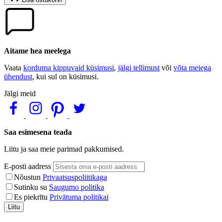
Aitame hea meelega
Vaata
korduma kippuvaid küsimusi
,
jälgi tellimust
või
võta meiega
ühendust
, kui sul on küsimusi.
Jälgi meid
Saa esimesena teada
Liitu ja saa meie parimad pakkumised.
E-posti aadress
Nõustun
Privaatsuspoliitikaga
Sutinku su
Saugumo politika
Es piekrītu
Privātuma politikai
Liitu