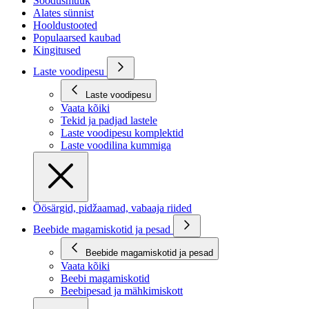
Soodusmüük
Alates sünnist
Hooldustooted
Populaarsed kaubad
Kingitused
Laste voodipesu
Laste voodipesu
Vaata kõiki
Tekid ja padjad lastele
Laste voodipesu komplektid
Laste voodilina kummiga
Öösärgid, pidžaamad, vabaaja riided
Beebide magamiskotid ja pesad
Beebide magamiskotid ja pesad
Vaata kõiki
Beebi magamiskotid
Beebipesad ja mähkimiskott