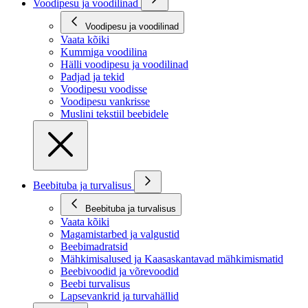
Voodipesu ja voodilinad
Voodipesu ja voodilinad
Vaata kõiki
Kummiga voodilina
Hälli voodipesu ja voodilinad
Padjad ja tekid
Voodipesu voodisse
Voodipesu vankrisse
Muslini tekstiil beebidele
Beebituba ja turvalisus
Beebituba ja turvalisus
Vaata kõiki
Magamistarbed ja valgustid
Beebimadratsid
Mähkimisalused ja Kaasaskantavad mähkimismatid
Beebivoodid ja võrevoodid
Beebi turvalisus
Lapsevankrid ja turvahällid