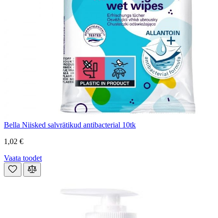
Bella Niisked salvrätikud antibacterial 10tk
1,02 €
Vaata toodet