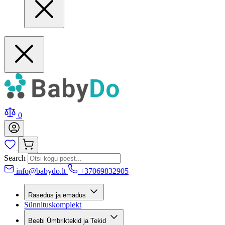
0
Search
info@babydo.lt
+37069832905
Rasedus ja emadus
Sünnituskomplekt
Beebi Ümbriktekid ja Tekid