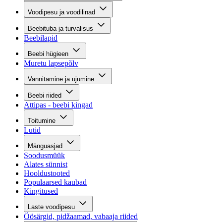
Voodipesu ja voodilinad
Beebituba ja turvalisus
Beebilapid
Beebi hügieen
Muretu lapsepõlv
Vannitamine ja ujumine
Beebi riided
Attipas - beebi kingad
Toitumine
Lutid
Mänguasjad
Soodusmüük
Alates sünnist
Hooldustooted
Populaarsed kaubad
Kingitused
Laste voodipesu
Öösärgid, pidžaamad, vabaaja riided