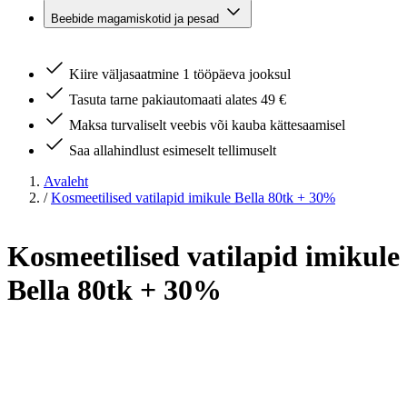
Beebide magamiskotid ja pesad
Kiire väljasaatmine 1 tööpäeva jooksul
Tasuta tarne pakiautomaati alates 49 €
Maksa turvaliselt veebis või kauba kättesaamisel
Saa allahindlust esimeselt tellimuselt
Avaleht
/
Kosmeetilised vatilapid imikule Bella 80tk + 30%
Kosmeetilised vatilapid imikule
Bella 80tk + 30%