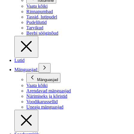
Toitumine
Vaata kõiki
Rinnapumbad
Tassid, lutipudel
Pudelilutid
Tarvikud
Beebi sööginõud
Lutid
Mänguasjad
Mänguasjad
Vaata kõiki
Arendavad mänguasjad
Närimiseks ja kõristid
Voodikarussellid
Uneaja mänguasjad