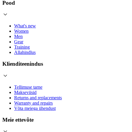
Pood
What's new
Women
Men
Gear
Training
Allahindlus
Klienditeenindus
Tellimuse tarne
Makseviisid
Returns and replacements
Warranty and repairs
Võta meiega ühendust
Meie ettevõte