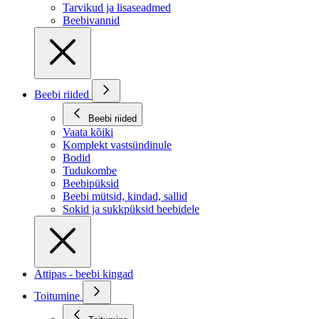
Tarvikud ja lisaseadmed
Beebivannid
Beebi riided
Beebi riided
Vaata kõiki
Komplekt vastsündinule
Bodid
Tudukombe
Beebipüksid
Beebi mütsid, kindad, sallid
Sokid ja sukkpüksid beebidele
Attipas - beebi kingad
Toitumine