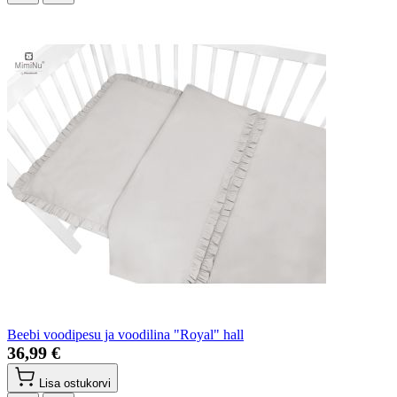
Beebi voodipesu ja voodilina "Royal" hall
36,99 €
Lisa ostukorvi