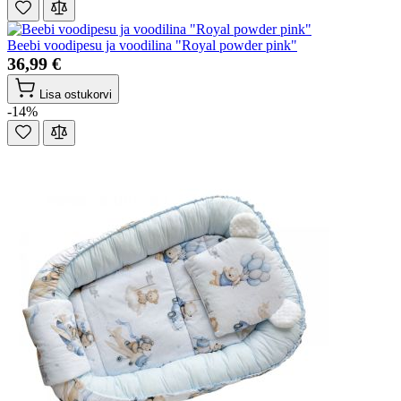
Beebi voodipesu ja voodilina "Royal powder pink"
36,99 €
Lisa ostukorvi
-14%