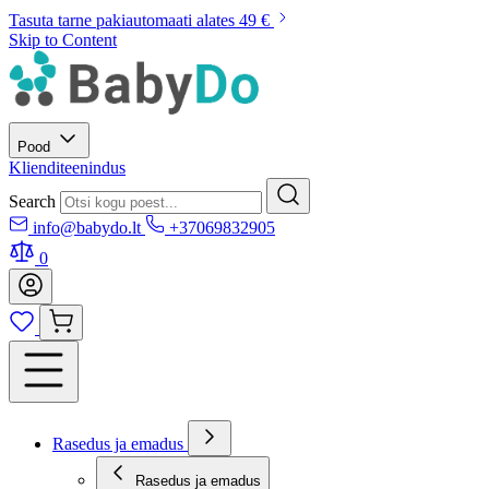
Tasuta tarne pakiautomaati alates 49 €
Skip to Content
Pood
Klienditeenindus
Search
info@babydo.lt
+37069832905
0
Rasedus ja emadus
Rasedus ja emadus