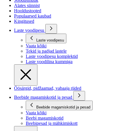
Soodusmüük
Alates sünnist
Hooldustooted
Populaarsed kaubad
Kingitused
Laste voodipesu
Laste voodipesu
Vaata kõiki
Tekid ja padjad lastele
Laste voodipesu komplektid
Laste voodilina kummiga
Öösärgid, pidžaamad, vabaaja riided
Beebide magamiskotid ja pesad
Beebide magamiskotid ja pesad
Vaata kõiki
Beebi magamiskotid
Beebipesad ja mähkimiskott