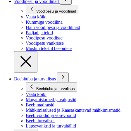
Voodipesu ja voodilinad
Voodipesu ja voodilinad
Vaata kõiki
Kummiga voodilina
Hälli voodipesu ja voodilinad
Padjad ja tekid
Voodipesu voodisse
Voodipesu vankrisse
Muslini tekstiil beebidele
Beebituba ja turvalisus
Beebituba ja turvalisus
Vaata kõiki
Magamistarbed ja valgustid
Beebimadratsid
Mähkimisalused ja Kaasaskantavad mähkimismatid
Beebivoodid ja võrevoodid
Beebi turvalisus
Lapsevankrid ja turvahällid