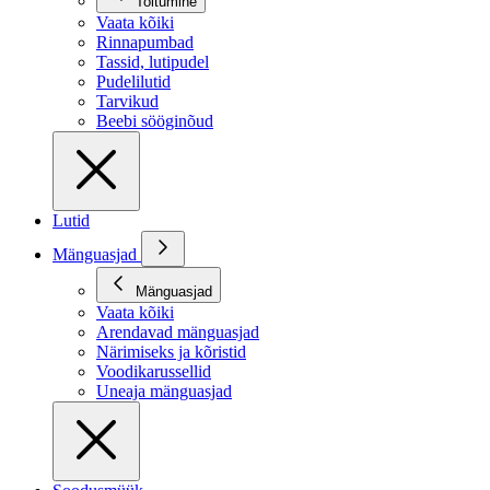
Toitumine
Vaata kõiki
Rinnapumbad
Tassid, lutipudel
Pudelilutid
Tarvikud
Beebi sööginõud
Lutid
Mänguasjad
Mänguasjad
Vaata kõiki
Arendavad mänguasjad
Närimiseks ja kõristid
Voodikarussellid
Uneaja mänguasjad