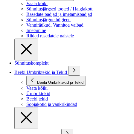
Vaata kõiki
Sünnitusjärgsed tooted / Haiglakott
Rasedate padjad ja imetamispadjad
Sünnitusjärgne hügieen
Vannirätikud, Vannitoa vaibad
Imetamine
Riided rasedatele naistele
Sünnituskomplekt
Beebi Ümbriktekid ja Tekid
Beebi Ümbriktekid ja Tekid
Vaata kõiki
Ümbriktekid
Beebi tekid
Soojakotid ja vankrikindad