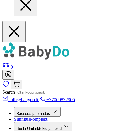
0
Search
info@babydo.lt
+37069832905
Rasedus ja emadus
Sünnituskomplekt
Beebi Ümbriktekid ja Tekid