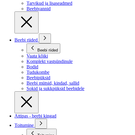
Tarvikud ja lisaseadmed
Beebivannid
Beebi riided
Beebi riided
Vaata kõiki
Komplekt vastsündinule
Bodid
Tudukombe
Beebipüksid
Beebi mütsid, kindad, sallid
Sokid ja sukkpüksid beebidele
Attipas - beebi kingad
Toitumine