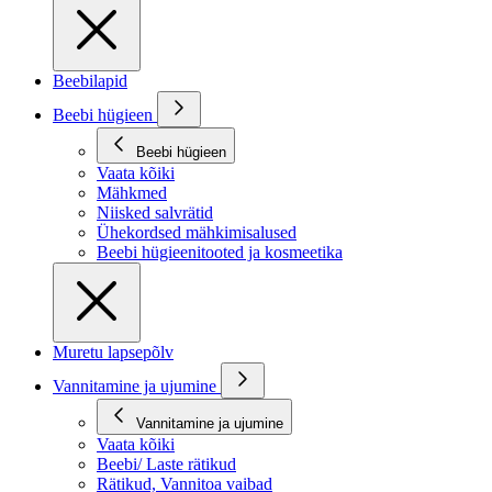
Beebilapid
Beebi hügieen
Beebi hügieen
Vaata kõiki
Mähkmed
Niisked salvrätid
Ühekordsed mähkimisalused
Beebi hügieenitooted ja kosmeetika
Muretu lapsepõlv
Vannitamine ja ujumine
Vannitamine ja ujumine
Vaata kõiki
Beebi/ Laste rätikud
Rätikud, Vannitoa vaibad