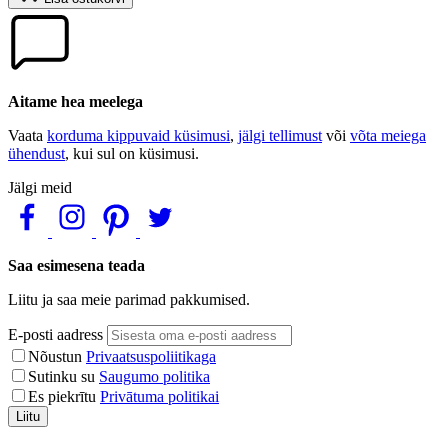
Aitame hea meelega
Vaata
korduma kippuvaid küsimusi
,
jälgi tellimust
või
võta meiega
ühendust
, kui sul on küsimusi.
Jälgi meid
Saa esimesena teada
Liitu ja saa meie parimad pakkumised.
E-posti aadress
Nõustun
Privaatsuspoliitikaga
Sutinku su
Saugumo politika
Es piekrītu
Privātuma politikai
Liitu