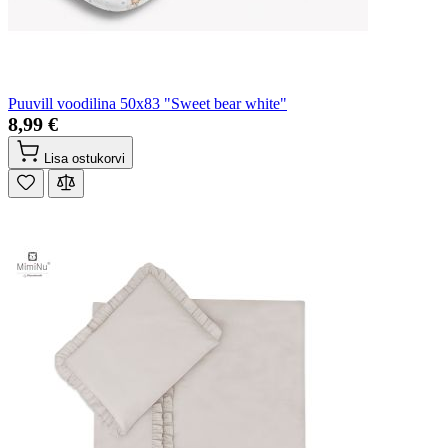
Puuvill voodilina 50x83 "Sweet bear white"
8,99 €
Lisa ostukorvi