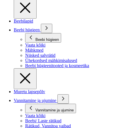
Beebilapid
Beebi hügieen
Beebi hügieen
Vaata kõiki
Mähkmed
Niisked salvrätid
Ühekordsed mähkimisalused
Beebi hügieenitooted ja kosmeetika
Muretu lapsepõlv
Vannitamine ja ujumine
Vannitamine ja ujumine
Vaata kõiki
Beebi/ Laste rätikud
Rätikud, Vannitoa vaibad