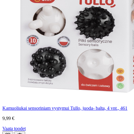
Kamuoliukai sensoriniam vystymui Tullo, juoda- balta, 4 vnt., 461
9,99 €
Vaata toodet