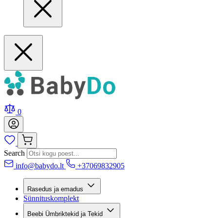
0
Search
info@babydo.lt
+37069832905
Rasedus ja emadus
Sünnituskomplekt
Beebi Ümbriktekid ja Tekid