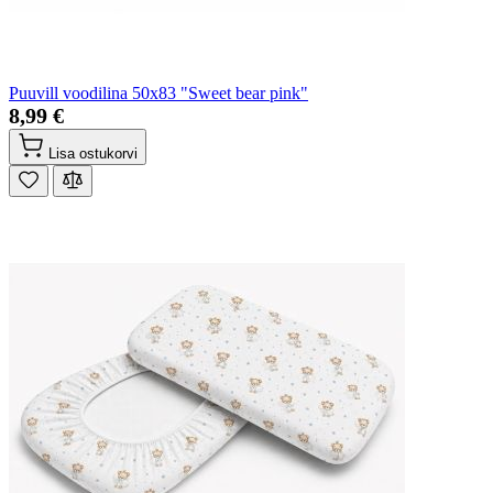
Puuvill voodilina 50x83 "Sweet bear pink"
8,99 €
Lisa ostukorvi