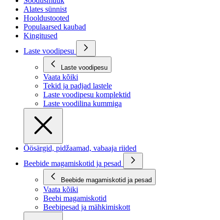
Soodusmüük
Alates sünnist
Hooldustooted
Populaarsed kaubad
Kingitused
Laste voodipesu
Laste voodipesu
Vaata kõiki
Tekid ja padjad lastele
Laste voodipesu komplektid
Laste voodilina kummiga
Öösärgid, pidžaamad, vabaaja riided
Beebide magamiskotid ja pesad
Beebide magamiskotid ja pesad
Vaata kõiki
Beebi magamiskotid
Beebipesad ja mähkimiskott