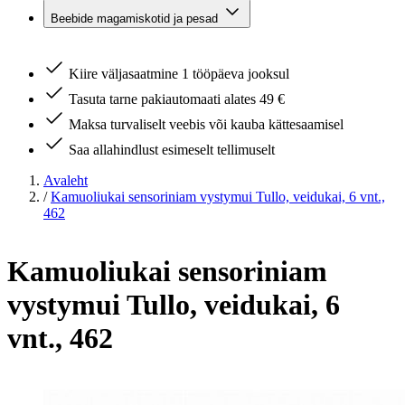
Beebide magamiskotid ja pesad
Kiire väljasaatmine 1 tööpäeva jooksul
Tasuta tarne pakiautomaati alates 49 €
Maksa turvaliselt veebis või kauba kättesaamisel
Saa allahindlust esimeselt tellimuselt
Avaleht
/
Kamuoliukai sensoriniam vystymui Tullo, veidukai, 6 vnt.,
462
Kamuoliukai sensoriniam
vystymui Tullo, veidukai, 6
vnt., 462