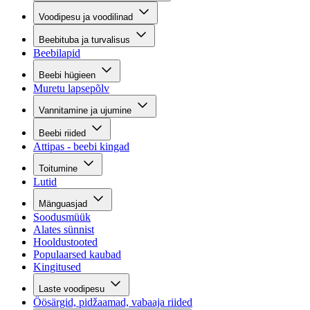
Voodipesu ja voodilinad
Beebituba ja turvalisus
Beebilapid
Beebi hügieen
Muretu lapsepõlv
Vannitamine ja ujumine
Beebi riided
Attipas - beebi kingad
Toitumine
Lutid
Mänguasjad
Soodusmüük
Alates sünnist
Hooldustooted
Populaarsed kaubad
Kingitused
Laste voodipesu
Öösärgid, pidžaamad, vabaaja riided