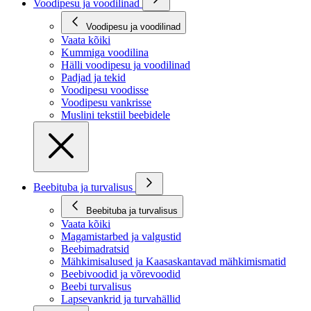
Voodipesu ja voodilinad
Voodipesu ja voodilinad
Vaata kõiki
Kummiga voodilina
Hälli voodipesu ja voodilinad
Padjad ja tekid
Voodipesu voodisse
Voodipesu vankrisse
Muslini tekstiil beebidele
Beebituba ja turvalisus
Beebituba ja turvalisus
Vaata kõiki
Magamistarbed ja valgustid
Beebimadratsid
Mähkimisalused ja Kaasaskantavad mähkimismatid
Beebivoodid ja võrevoodid
Beebi turvalisus
Lapsevankrid ja turvahällid