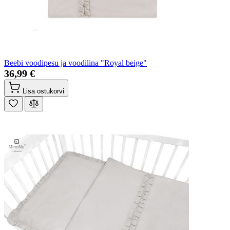
Beebi voodipesu ja voodilina "Royal beige"
36,99 €
Lisa ostukorvi