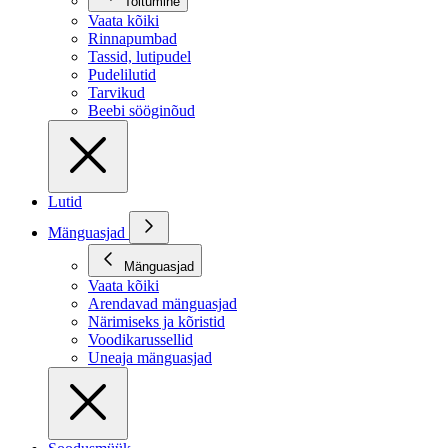
Toitumine
Vaata kõiki
Rinnapumbad
Tassid, lutipudel
Pudelilutid
Tarvikud
Beebi sööginõud
Lutid
Mänguasjad
Mänguasjad
Vaata kõiki
Arendavad mänguasjad
Närimiseks ja kõristid
Voodikarussellid
Uneaja mänguasjad