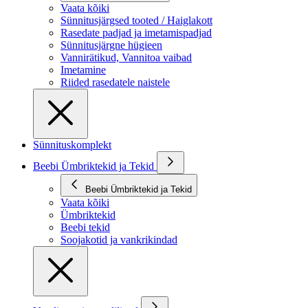
Vaata kõiki
Sünnitusjärgsed tooted / Haiglakott
Rasedate padjad ja imetamispadjad
Sünnitusjärgne hügieen
Vannirätikud, Vannitoa vaibad
Imetamine
Riided rasedatele naistele
Sünnituskomplekt
Beebi Ümbriktekid ja Tekid
Beebi Ümbriktekid ja Tekid
Vaata kõiki
Ümbriktekid
Beebi tekid
Soojakotid ja vankrikindad