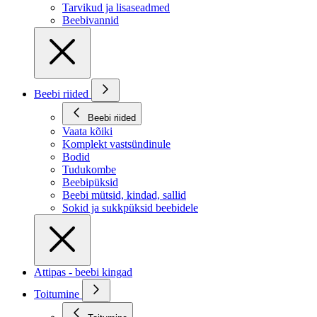
Tarvikud ja lisaseadmed
Beebivannid
Beebi riided
Beebi riided
Vaata kõiki
Komplekt vastsündinule
Bodid
Tudukombe
Beebipüksid
Beebi mütsid, kindad, sallid
Sokid ja sukkpüksid beebidele
Attipas - beebi kingad
Toitumine