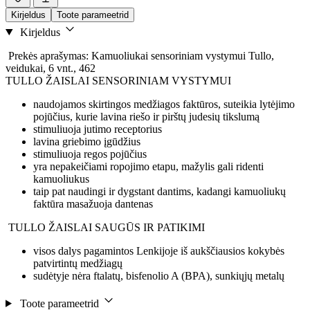
Kirjeldus
Toote parameetrid
Kirjeldus
Prekės aprašymas: Kamuoliukai sensoriniam vystymui Tullo,
veidukai, 6 vnt., 462
TULLO ŽAISLAI SENSORINIAM VYSTYMUI
naudojamos skirtingos medžiagos faktūros, suteikia lytėjimo
pojūčius, kurie lavina riešo ir pirštų judesių tikslumą
stimuliuoja jutimo receptorius
lavina griebimo įgūdžius
stimuliuoja regos pojūčius
yra nepakeičiami ropojimo etapu, mažylis gali ridenti
kamuoliukus
taip pat naudingi ir dygstant dantims, kadangi kamuoliukų
faktūra masažuoja dantenas
TULLO ŽAISLAI SAUGŪS IR PATIKIMI
visos dalys pagamintos Lenkijoje iš aukščiausios kokybės
patvirtintų medžiagų
sudėtyje nėra ftalatų, bisfenolio A (BPA), sunkiųjų metalų
Toote parameetrid