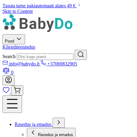
Tasuta tarne pakiautomaati alates 49 €
Skip to Content
Pood
Klienditeenindus
Search
info@babydo.lt
+37069832905
0
Rasedus ja emadus
Rasedus ja emadus