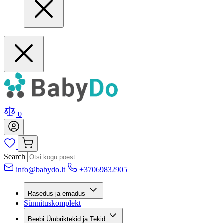
0
Search
info@babydo.lt
+37069832905
Rasedus ja emadus
Sünnituskomplekt
Beebi Ümbriktekid ja Tekid