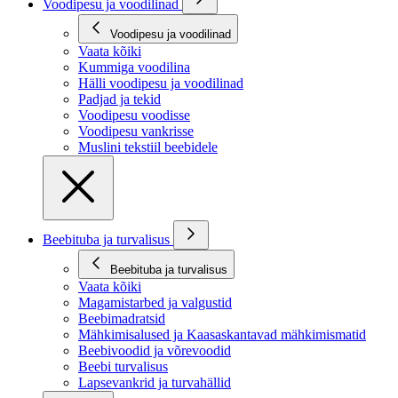
Voodipesu ja voodilinad
Voodipesu ja voodilinad
Vaata kõiki
Kummiga voodilina
Hälli voodipesu ja voodilinad
Padjad ja tekid
Voodipesu voodisse
Voodipesu vankrisse
Muslini tekstiil beebidele
Beebituba ja turvalisus
Beebituba ja turvalisus
Vaata kõiki
Magamistarbed ja valgustid
Beebimadratsid
Mähkimisalused ja Kaasaskantavad mähkimismatid
Beebivoodid ja võrevoodid
Beebi turvalisus
Lapsevankrid ja turvahällid