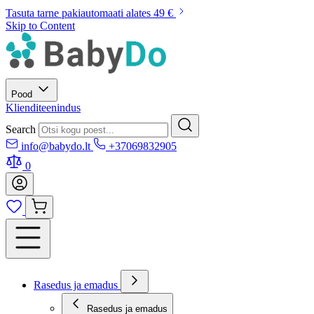
Tasuta tarne pakiautomaati alates 49 €
Skip to Content
Pood
Klienditeenindus
Search
info@babydo.lt
+37069832905
0
Rasedus ja emadus
Rasedus ja emadus