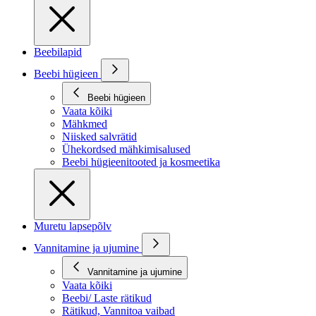
Beebilapid
Beebi hügieen
Beebi hügieen
Vaata kõiki
Mähkmed
Niisked salvrätid
Ühekordsed mähkimisalused
Beebi hügieenitooted ja kosmeetika
Muretu lapsepõlv
Vannitamine ja ujumine
Vannitamine ja ujumine
Vaata kõiki
Beebi/ Laste rätikud
Rätikud, Vannitoa vaibad