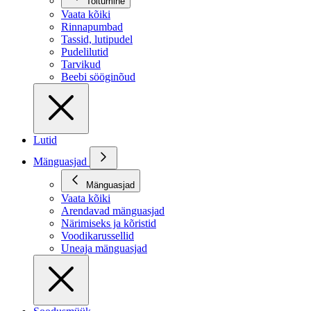
Toitumine
Vaata kõiki
Rinnapumbad
Tassid, lutipudel
Pudelilutid
Tarvikud
Beebi sööginõud
Lutid
Mänguasjad
Mänguasjad
Vaata kõiki
Arendavad mänguasjad
Närimiseks ja kõristid
Voodikarussellid
Uneaja mänguasjad