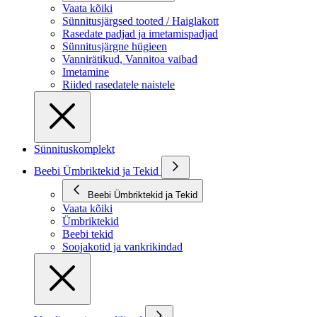
Vaata kõiki
Sünnitusjärgsed tooted / Haiglakott
Rasedate padjad ja imetamispadjad
Sünnitusjärgne hügieen
Vannirätikud, Vannitoa vaibad
Imetamine
Riided rasedatele naistele
Sünnituskomplekt
Beebi Ümbriktekid ja Tekid
Beebi Ümbriktekid ja Tekid
Vaata kõiki
Ümbriktekid
Beebi tekid
Soojakotid ja vankrikindad