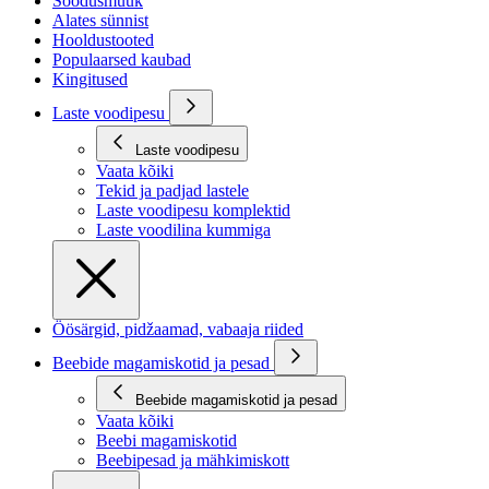
Soodusmüük
Alates sünnist
Hooldustooted
Populaarsed kaubad
Kingitused
Laste voodipesu
Laste voodipesu
Vaata kõiki
Tekid ja padjad lastele
Laste voodipesu komplektid
Laste voodilina kummiga
Öösärgid, pidžaamad, vabaaja riided
Beebide magamiskotid ja pesad
Beebide magamiskotid ja pesad
Vaata kõiki
Beebi magamiskotid
Beebipesad ja mähkimiskott