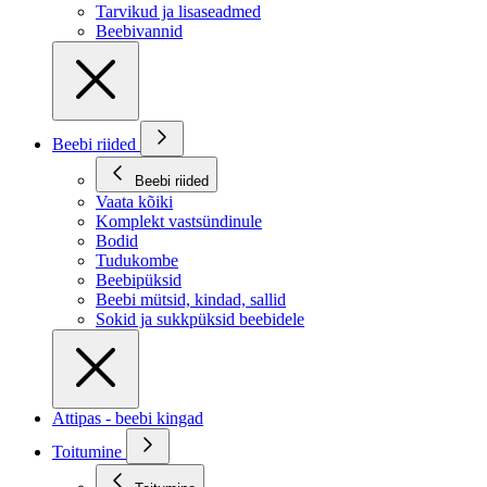
Tarvikud ja lisaseadmed
Beebivannid
Beebi riided
Beebi riided
Vaata kõiki
Komplekt vastsündinule
Bodid
Tudukombe
Beebipüksid
Beebi mütsid, kindad, sallid
Sokid ja sukkpüksid beebidele
Attipas - beebi kingad
Toitumine