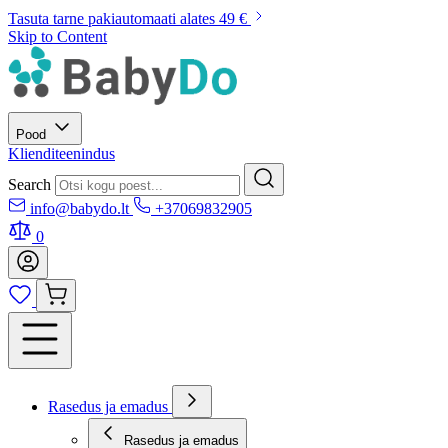
Tasuta tarne pakiautomaati alates 49 €
Skip to Content
Pood
Klienditeenindus
Search
info@babydo.lt
+37069832905
0
Rasedus ja emadus
Rasedus ja emadus