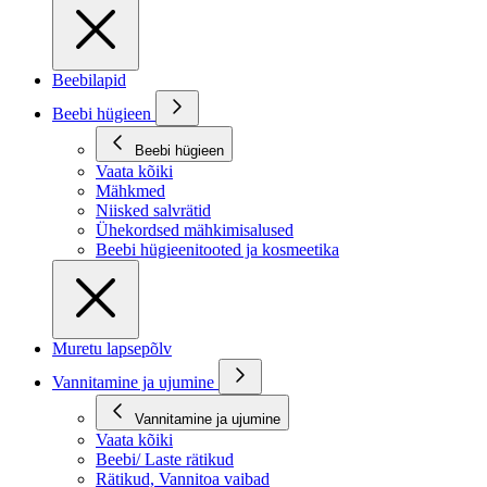
Beebilapid
Beebi hügieen
Beebi hügieen
Vaata kõiki
Mähkmed
Niisked salvrätid
Ühekordsed mähkimisalused
Beebi hügieenitooted ja kosmeetika
Muretu lapsepõlv
Vannitamine ja ujumine
Vannitamine ja ujumine
Vaata kõiki
Beebi/ Laste rätikud
Rätikud, Vannitoa vaibad