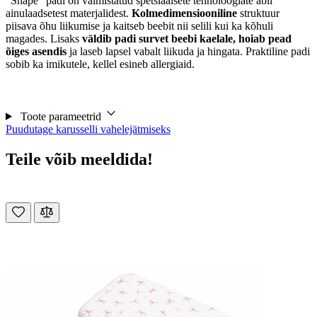
"Shape" padi on valmistatud spetsiaalsete tehnoloogiate abil
ainulaadsetest materjalidest.
Kolmedimensiooniline
struktuur
piisava õhu liikumise ja kaitseb beebit nii selili kui ka kõhuli
magades. Lisaks
väldib padi survet beebi kaelale, hoiab pead
õiges asendis
ja laseb lapsel vabalt liikuda ja hingata. Praktiline padi
sobib ka imikutele, kellel esineb allergiaid.
Toote parameetrid
Puudutage karusselli vahelejätmiseks
Teile võib meeldida!