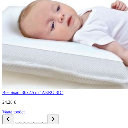
Beebipadi 36x27cm "AERO 3D"
24,28 €
Vaata toodet