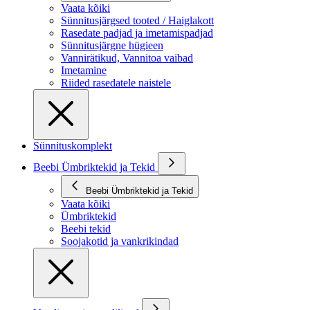
Vaata kõiki
Sünnitusjärgsed tooted / Haiglakott
Rasedate padjad ja imetamispadjad
Sünnitusjärgne hügieen
Vannirätikud, Vannitoa vaibad
Imetamine
Riided rasedatele naistele
Sünnituskomplekt
Beebi Ümbriktekid ja Tekid
Beebi Ümbriktekid ja Tekid
Vaata kõiki
Ümbriktekid
Beebi tekid
Soojakotid ja vankrikindad