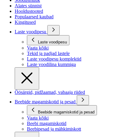
Soodusmüük
Alates sünnist
Hooldustooted
Populaarsed kaubad
Kingitused
Laste voodipesu
Laste voodipesu
Vaata kõiki
Tekid ja padjad lastele
Laste voodipesu komplektid
Laste voodilina kummiga
Öösärgid, pidžaamad, vabaaja riided
Beebide magamiskotid ja pesad
Beebide magamiskotid ja pesad
Vaata kõiki
Beebi magamiskotid
Beebipesad ja mähkimiskott