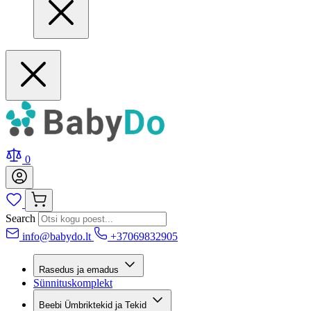
0
Search
info@babydo.lt
+37069832905
Rasedus ja emadus
Sünnituskomplekt
Beebi Ümbriktekid ja Tekid