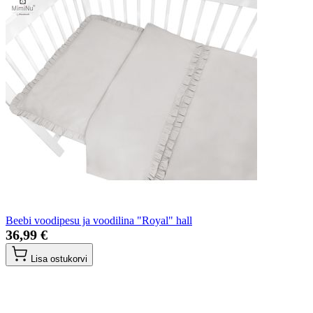
Beebi voodipesu ja voodilina "Royal" hall
36,99 €
Lisa ostukorvi