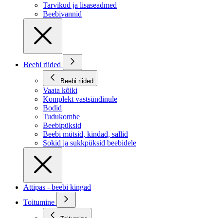
Tarvikud ja lisaseadmed
Beebivannid
Beebi riided
Beebi riided
Vaata kõiki
Komplekt vastsündinule
Bodid
Tudukombe
Beebipüksid
Beebi mütsid, kindad, sallid
Sokid ja sukkpüksid beebidele
Attipas - beebi kingad
Toitumine