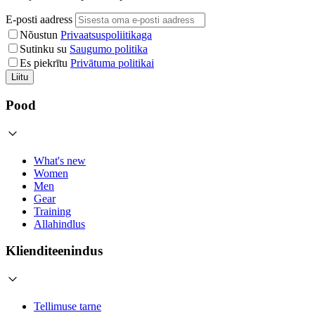
E-posti aadress
Nõustun
Privaatsuspoliitikaga
Sutinku su
Saugumo politika
Es piekrītu
Privātuma politikai
Liitu
Pood
What's new
Women
Men
Gear
Training
Allahindlus
Klienditeenindus
Tellimuse tarne