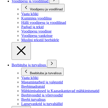
Voodipesu ja voodilinad
Voodipesu ja voodilinad
Vaata kõiki
Kummiga voodilina
Hälli voodipesu ja voodilinad
Padjad ja tekid
Voodipesu voodisse
Voodipesu vankrisse
Muslini tekstiil beebidele
Beebituba ja turvalisus
Beebituba ja turvalisus
Vaata kõiki
Magamistarbed ja valgustid
Beebimadratsid
Mähkimisalused ja Kaasaskantavad mähkimismatid
Beebivoodid ja võrevoodid
Beebi turvalisus
Lapsevankrid ja turvahällid