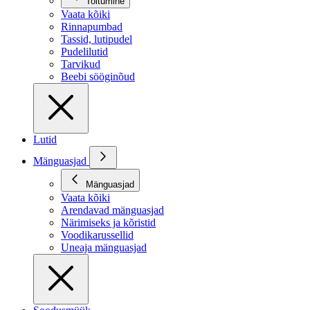
Toitumine
Vaata kõiki
Rinnapumbad
Tassid, lutipudel
Pudelilutid
Tarvikud
Beebi sööginõud
Lutid
Mänguasjad
Mänguasjad
Vaata kõiki
Arendavad mänguasjad
Närimiseks ja kõristid
Voodikarussellid
Uneaja mänguasjad