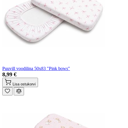
Puuvill voodilina 50x83 "Pink bows"
8,99 €
Lisa ostukorvi