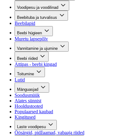
Voodipesu ja voodilinad
Beebituba ja turvalisus
Beebilapid
Beebi hügieen
Muretu lapsepõlv
Vannitamine ja ujumine
Beebi riided
Attipas - beebi kingad
Toitumine
Lutid
Mänguasjad
Soodusmüük
Alates sünnist
Hooldustooted
Populaarsed kaubad
Kingitused
Laste voodipesu
Öösärgid, pidžaamad, vabaaja riided