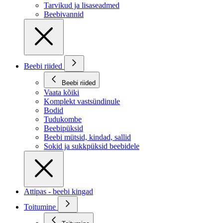
Tarvikud ja lisaseadmed
Beebivannid
Beebi riided
Beebi riided
Vaata kõiki
Komplekt vastsündinule
Bodid
Tudukombe
Beebipüksid
Beebi mütsid, kindad, sallid
Sokid ja sukkpüksid beebidele
Attipas - beebi kingad
Toitumine