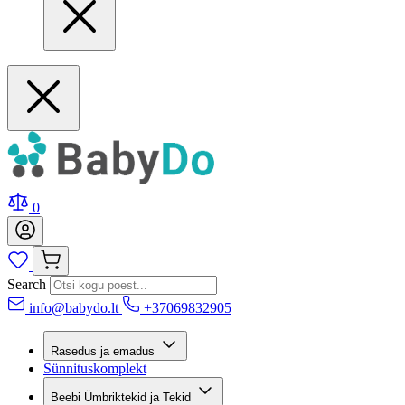
0
Search
info@babydo.lt
+37069832905
Rasedus ja emadus
Sünnituskomplekt
Beebi Ümbriktekid ja Tekid