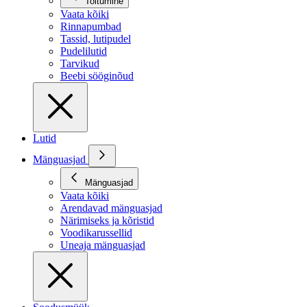
Toitumine
Vaata kõiki
Rinnapumbad
Tassid, lutipudel
Pudelilutid
Tarvikud
Beebi sööginõud
Lutid
Mänguasjad
Mänguasjad
Vaata kõiki
Arendavad mänguasjad
Närimiseks ja kõristid
Voodikarussellid
Uneaja mänguasjad