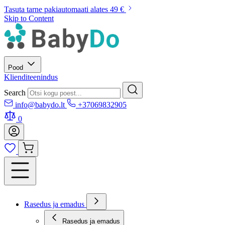
Tasuta tarne pakiautomaati alates 49 €
Skip to Content
Pood
Klienditeenindus
Search
info@babydo.lt
+37069832905
0
Rasedus ja emadus
Rasedus ja emadus