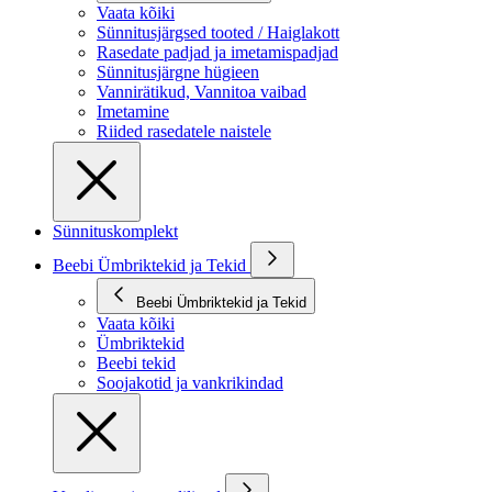
Vaata kõiki
Sünnitusjärgsed tooted / Haiglakott
Rasedate padjad ja imetamispadjad
Sünnitusjärgne hügieen
Vannirätikud, Vannitoa vaibad
Imetamine
Riided rasedatele naistele
Sünnituskomplekt
Beebi Ümbriktekid ja Tekid
Beebi Ümbriktekid ja Tekid
Vaata kõiki
Ümbriktekid
Beebi tekid
Soojakotid ja vankrikindad