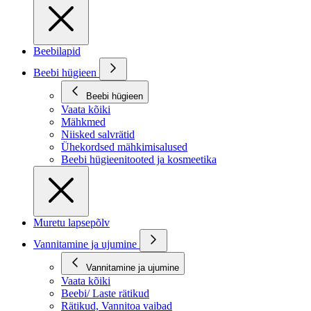
Beebilapid
Beebi hügieen
Beebi hügieen
Vaata kõiki
Mähkmed
Niisked salvrätid
Ühekordsed mähkimisalused
Beebi hügieenitooted ja kosmeetika
Muretu lapsepõlv
Vannitamine ja ujumine
Vannitamine ja ujumine
Vaata kõiki
Beebi/ Laste rätikud
Rätikud, Vannitoa vaibad