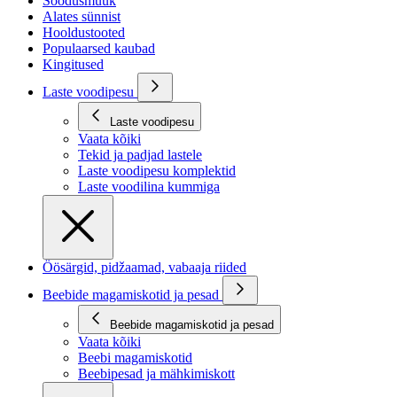
Soodusmüük
Alates sünnist
Hooldustooted
Populaarsed kaubad
Kingitused
Laste voodipesu
Laste voodipesu
Vaata kõiki
Tekid ja padjad lastele
Laste voodipesu komplektid
Laste voodilina kummiga
Öösärgid, pidžaamad, vabaaja riided
Beebide magamiskotid ja pesad
Beebide magamiskotid ja pesad
Vaata kõiki
Beebi magamiskotid
Beebipesad ja mähkimiskott