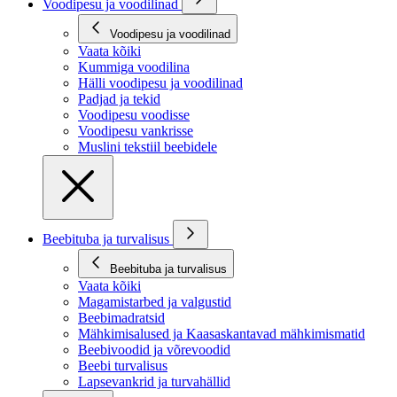
Voodipesu ja voodilinad
Voodipesu ja voodilinad
Vaata kõiki
Kummiga voodilina
Hälli voodipesu ja voodilinad
Padjad ja tekid
Voodipesu voodisse
Voodipesu vankrisse
Muslini tekstiil beebidele
Beebituba ja turvalisus
Beebituba ja turvalisus
Vaata kõiki
Magamistarbed ja valgustid
Beebimadratsid
Mähkimisalused ja Kaasaskantavad mähkimismatid
Beebivoodid ja võrevoodid
Beebi turvalisus
Lapsevankrid ja turvahällid