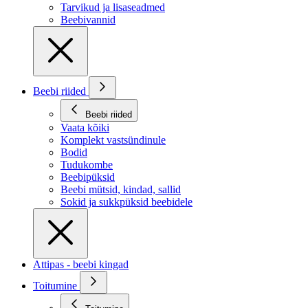
Tarvikud ja lisaseadmed
Beebivannid
Beebi riided
Beebi riided
Vaata kõiki
Komplekt vastsündinule
Bodid
Tudukombe
Beebipüksid
Beebi mütsid, kindad, sallid
Sokid ja sukkpüksid beebidele
Attipas - beebi kingad
Toitumine