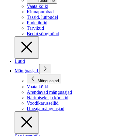
Toitumine
Vaata kõiki
Rinnapumbad
Tassid, lutipudel
Pudelilutid
Tarvikud
Beebi sööginõud
Lutid
Mänguasjad
Mänguasjad
Vaata kõiki
Arendavad mänguasjad
Närimiseks ja kõristid
Voodikarussellid
Uneaja mänguasjad