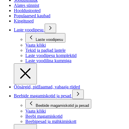
Soodusmüük
Alates sünnist
Hooldustooted
Populaarsed kaubad
Kingitused
Laste voodipesu
Laste voodipesu
Vaata kõiki
Tekid ja padjad lastele
Laste voodipesu komplektid
Laste voodilina kummiga
Öösärgid, pidžaamad, vabaaja riided
Beebide magamiskotid ja pesad
Beebide magamiskotid ja pesad
Vaata kõiki
Beebi magamiskotid
Beebipesad ja mähkimiskott