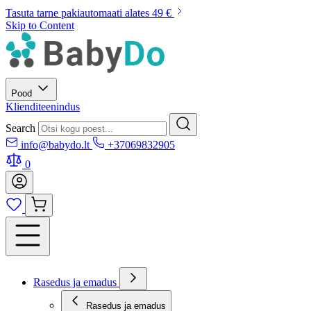
Tasuta tarne pakiautomaati alates 49 €
Skip to Content
Pood
Klienditeenindus
Search
info@babydo.lt
+37069832905
0
Rasedus ja emadus
Rasedus ja emadus