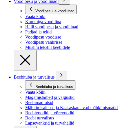
Voodipesu ja voodilinad
Voodipesu ja voodilinad
Vaata kõiki
Kummiga voodilina
Hälli voodipesu ja voodilinad
Padjad ja tekid
Voodipesu voodisse
Voodipesu vankrisse
Muslini tekstiil beebidele
Beebituba ja turvalisus
Beebituba ja turvalisus
Vaata kõiki
Magamistarbed ja valgustid
Beebimadratsid
Mähkimisalused ja Kaasaskantavad mähkimismatid
Beebivoodid ja võrevoodid
Beebi turvalisus
Lapsevankrid ja turvahällid