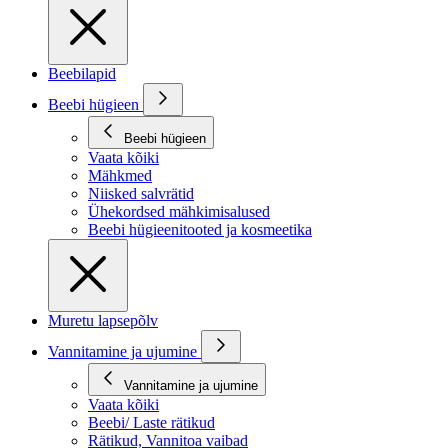
Beebilapid
Beebi hügieen
Beebi hügieen
Vaata kõiki
Mähkmed
Niisked salvrätid
Ühekordsed mähkimisalused
Beebi hügieenitooted ja kosmeetika
Muretu lapsepõlv
Vannitamine ja ujumine
Vannitamine ja ujumine
Vaata kõiki
Beebi/ Laste rätikud
Rätikud, Vannitoa vaibad