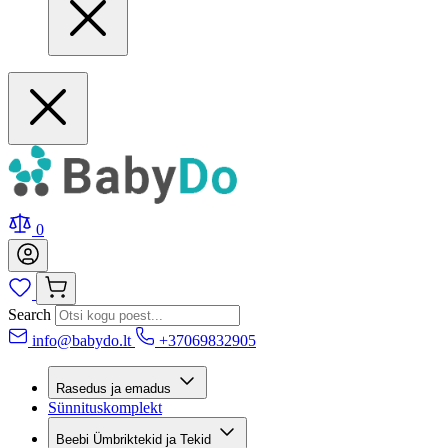
0
Search
info@babydo.lt
+37069832905
Rasedus ja emadus
Sünnituskomplekt
Beebi Ümbriktekid ja Tekid