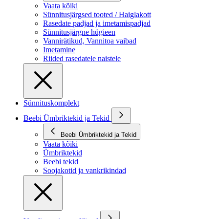
Vaata kõiki
Sünnitusjärgsed tooted / Haiglakott
Rasedate padjad ja imetamispadjad
Sünnitusjärgne hügieen
Vannirätikud, Vannitoa vaibad
Imetamine
Riided rasedatele naistele
Sünnituskomplekt
Beebi Ümbriktekid ja Tekid
Beebi Ümbriktekid ja Tekid
Vaata kõiki
Ümbriktekid
Beebi tekid
Soojakotid ja vankrikindad