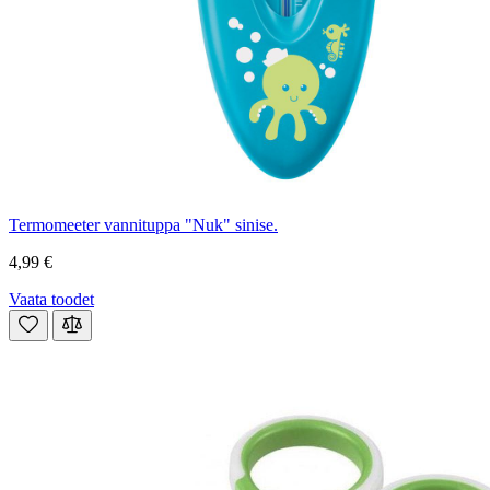
Termomeeter vannituppa "Nuk" sinise.
4,99 €
Vaata toodet