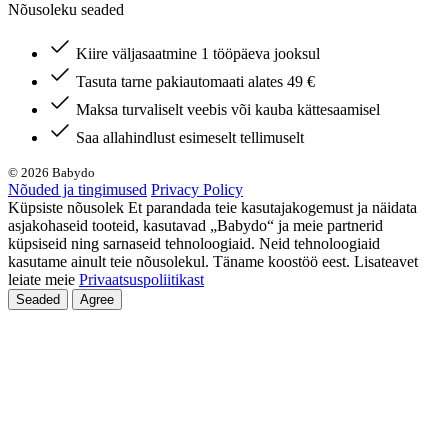
Nõusoleku seaded
Kiire väljasaatmine 1 tööpäeva jooksul
Tasuta tarne pakiautomaati alates 49 €
Maksa turvaliselt veebis või kauba kättesaamisel
Saa allahindlust esimeselt tellimuselt
© 2026 Babydo
Nõuded ja tingimused
Privacy Policy
Küpsiste nõusolek Et parandada teie kasutajakogemust ja näidata
asjakohaseid tooteid, kasutavad „Babydo“ ja meie partnerid
küpsiseid ning sarnaseid tehnoloogiaid. Neid tehnoloogiaid
kasutame ainult teie nõusolekul. Täname koostöö eest. Lisateavet
leiate meie
Privaatsuspoliitikast
Seaded
Agree