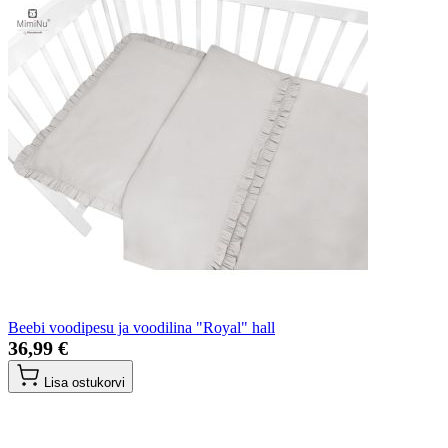
Beebi voodipesu ja voodilina "Royal" hall
36,99 €
Lisa ostukorvi