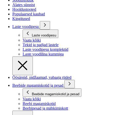
Soodusmüük
Alates sünnist
Hooldustooted
Populaarsed kaubad
Kingitused
Laste voodipesu
Laste voodipesu
Vaata kõiki
Tekid ja padjad lastele
Laste voodipesu komplektid
Laste voodilina kummiga
Öösärgid, pidžaamad, vabaaja riided
Beebide magamiskotid ja pesad
Beebide magamiskotid ja pesad
Vaata kõiki
Beebi magamiskotid
Beebipesad ja mähkimiskott