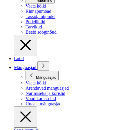
Toitumine
Vaata kõiki
Rinnapumbad
Tassid, lutipudel
Pudelilutid
Tarvikud
Beebi sööginõud
Lutid
Mänguasjad
Mänguasjad
Vaata kõiki
Arendavad mänguasjad
Närimiseks ja kõristid
Voodikarussellid
Uneaja mänguasjad