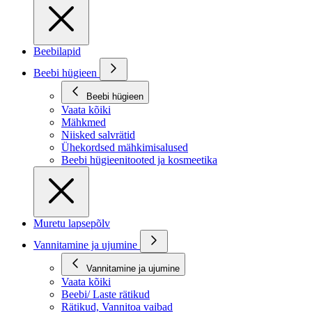
Beebilapid
Beebi hügieen
Beebi hügieen
Vaata kõiki
Mähkmed
Niisked salvrätid
Ühekordsed mähkimisalused
Beebi hügieenitooted ja kosmeetika
Muretu lapsepõlv
Vannitamine ja ujumine
Vannitamine ja ujumine
Vaata kõiki
Beebi/ Laste rätikud
Rätikud, Vannitoa vaibad