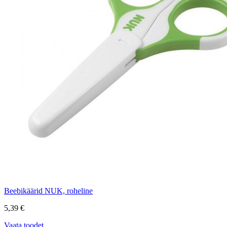
Beebikäärid NUK, roheline
5,39 €
Vaata toodet