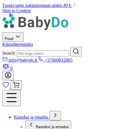
Tasuta tarne pakiautomaati alates 49 €
Skip to Content
Pood
Klienditeenindus
Search
info@babydo.lt
+37069832905
0
Rasedus ja emadus
Rasedus ja emadus