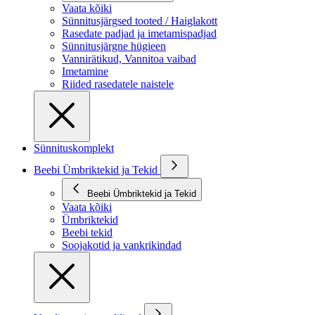
Vaata kõiki
Sünnitusjärgsed tooted / Haiglakott
Rasedate padjad ja imetamispadjad
Sünnitusjärgne hügieen
Vannirätikud, Vannitoa vaibad
Imetamine
Riided rasedatele naistele
Sünnituskomplekt
Beebi Ümbriktekid ja Tekid
Beebi Ümbriktekid ja Tekid
Vaata kõiki
Ümbriktekid
Beebi tekid
Soojakotid ja vankrikindad