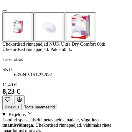
Ühekordsed rinnapadjad NUK Ultra Dry Comfort 60tk
Ühekordsed rinnapadjad. Pakis 60 tk.
Laost otsas
SKU
635-NP-151-252081
11,49 €
8,23 €
Kirjeldus
Toote parameetrid
Kirjeldus
Loodud spetsiaalselt imetavatele emadele,
väga hea
imamisvõimega
. Ühekordsed rinnapadjad, vältimaks riiete
määrdumist piimaga.