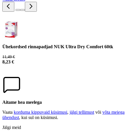
Ühekordsed rinnapadjad NUK Ultra Dry Comfort 60tk
11,49 €
8,23 €
Aitame hea meelega
Vaata
korduma kippuvaid küsimusi
,
jälgi tellimust
või
võta meiega
ühendust
, kui sul on küsimusi.
Jälgi meid