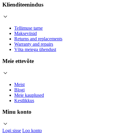
Klienditeenindus
Tellimuse tarne
Makseviisid
Returns and replacements
Warranty and repairs
Võta meiega ühendust
Meie ettevõte
Meist
Blogi
Meie kauplused
Kestlikkus
Minu konto
Logi sisse
Loo konto