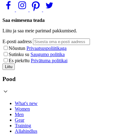
Saa esimesena teada
Liitu ja saa meie parimad pakkumised.
E-posti aadress
Nõustun
Privaatsuspoliitikaga
Sutinku su
Saugumo politika
Es piekrītu
Privātuma politikai
Liitu
Pood
What's new
Women
Men
Gear
Training
Allahindlus