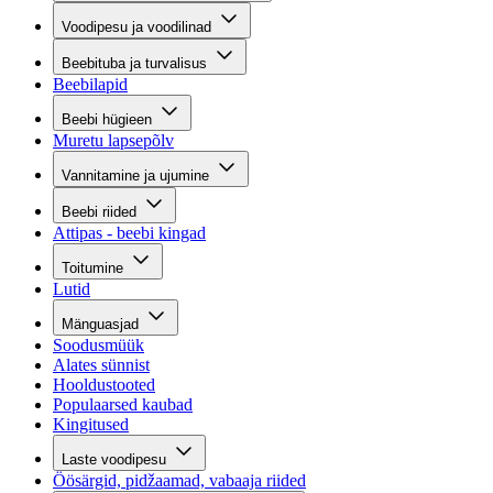
Voodipesu ja voodilinad
Beebituba ja turvalisus
Beebilapid
Beebi hügieen
Muretu lapsepõlv
Vannitamine ja ujumine
Beebi riided
Attipas - beebi kingad
Toitumine
Lutid
Mänguasjad
Soodusmüük
Alates sünnist
Hooldustooted
Populaarsed kaubad
Kingitused
Laste voodipesu
Öösärgid, pidžaamad, vabaaja riided