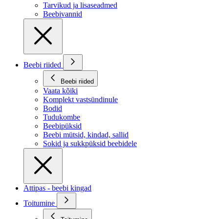
Tarvikud ja lisaseadmed
Beebivannid
Beebi riided
Beebi riided
Vaata kõiki
Komplekt vastsündinule
Bodid
Tudukombe
Beebipüksid
Beebi mütsid, kindad, sallid
Sokid ja sukkpüksid beebidele
Attipas - beebi kingad
Toitumine