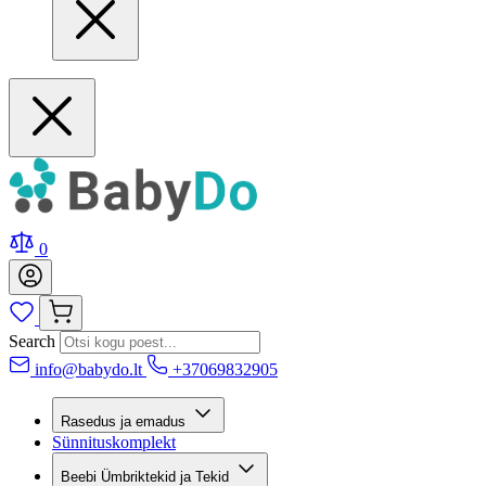
0
Search
info@babydo.lt
+37069832905
Rasedus ja emadus
Sünnituskomplekt
Beebi Ümbriktekid ja Tekid