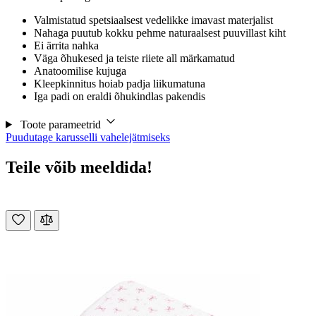
Valmistatud spetsiaalsest vedelikke imavast materjalist
Nahaga puutub kokku pehme naturaalsest puuvillast kiht
Ei ärrita nahka
Väga õhukesed ja teiste riiete all märkamatud
Anatoomilise kujuga
Kleepkinnitus hoiab padja liikumatuna
Iga padi on eraldi õhukindlas pakendis
Toote parameetrid
Puudutage karusselli vahelejätmiseks
Teile võib meeldida!