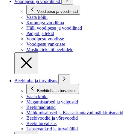
Voodipesu ja voodilinad
Voodipesu ja voodilinad
Vaata kõiki
Kummiga voodilina
Hälli voodipesu ja voodilinad
Padjad ja tekid
Voodipesu voodisse
Voodipesu vankrisse
Muslini tekstiil beebidele
Beebituba ja turvalisus
Beebituba ja turvalisus
Vaata kõiki
Magamistarbed ja valgustid
Beebimadratsid
Mähkimisalused ja Kaasaskantavad mähkimismatid
Beebivoodid ja võrevoodid
Beebi turvalisus
Lapsevankrid ja turvahällid