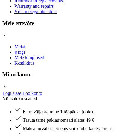
Returns and replacements
Warranty and repairs
Võta meiega ühendust
Meie ettevõte
Meist
Blogi
Meie kauplused
Kestlikkus
Minu konto
Logi sisse
Loo konto
Nõusoleku seaded
Kiire väljasaatmine 1 tööpäeva jooksul
Tasuta tarne pakiautomaati alates 49 €
Maksa turvaliselt veebis või kauba kättesaamisel