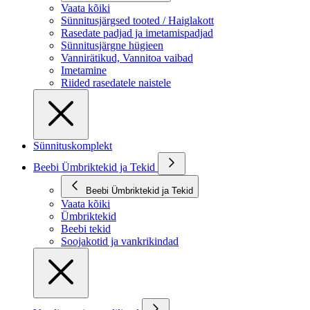
Vaata kõiki
Sünnitusjärgsed tooted / Haiglakott
Rasedate padjad ja imetamispadjad
Sünnitusjärgne hügieen
Vannirätikud, Vannitoa vaibad
Imetamine
Riided rasedatele naistele
Sünnituskomplekt
Beebi Ümbriktekid ja Tekid
Beebi Ümbriktekid ja Tekid
Vaata kõiki
Ümbriktekid
Beebi tekid
Soojakotid ja vankrikindad