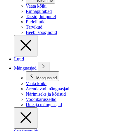
Toitumine
Vaata kõiki
Rinnapumbad
Tassid, lutipudel
Pudelilutid
Tarvikud
Beebi sööginõud
Lutid
Mänguasjad
Mänguasjad
Vaata kõiki
Arendavad mänguasjad
Närimiseks ja kõristid
Voodikarussellid
Uneaja mänguasjad