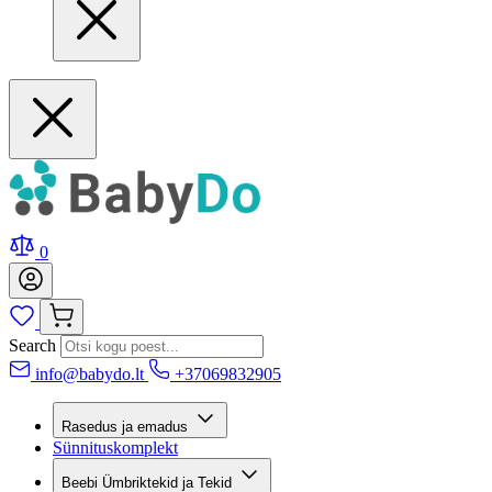
0
Search
info@babydo.lt
+37069832905
Rasedus ja emadus
Sünnituskomplekt
Beebi Ümbriktekid ja Tekid