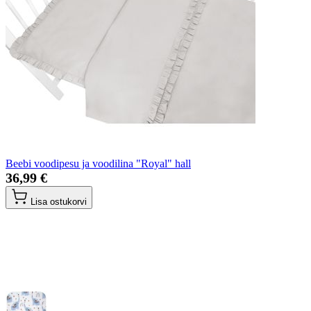
Beebi voodipesu ja voodilina "Royal" hall
36,99 €
Lisa ostukorvi