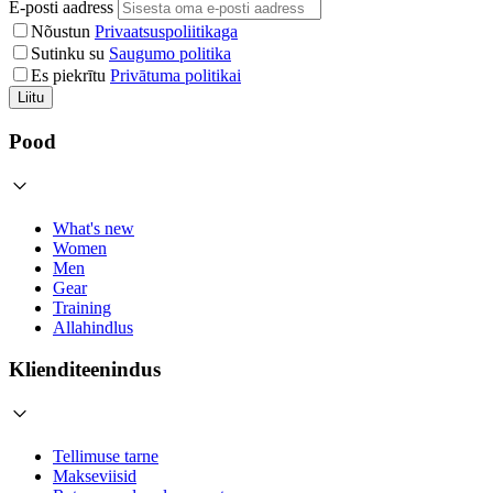
E-posti aadress
Nõustun
Privaatsuspoliitikaga
Sutinku su
Saugumo politika
Es piekrītu
Privātuma politikai
Liitu
Pood
What's new
Women
Men
Gear
Training
Allahindlus
Klienditeenindus
Tellimuse tarne
Makseviisid