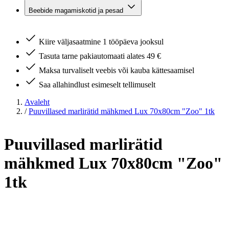
Beebide magamiskotid ja pesad
Kiire väljasaatmine 1 tööpäeva jooksul
Tasuta tarne pakiautomaati alates 49 €
Maksa turvaliselt veebis või kauba kättesaamisel
Saa allahindlust esimeselt tellimuselt
Avaleht
/
Puuvillased marlirätid mähkmed Lux 70x80cm "Zoo" 1tk
Puuvillased marlirätid
mähkmed Lux 70x80cm "Zoo"
1tk