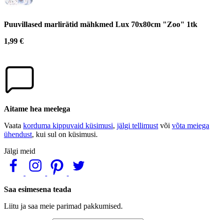
Puuvillased marlirätid mähkmed Lux 70x80cm "Zoo" 1tk
1,99 €
Aitame hea meelega
Vaata
korduma kippuvaid küsimusi
,
jälgi tellimust
või
võta meiega
ühendust
, kui sul on küsimusi.
Jälgi meid
Saa esimesena teada
Liitu ja saa meie parimad pakkumised.