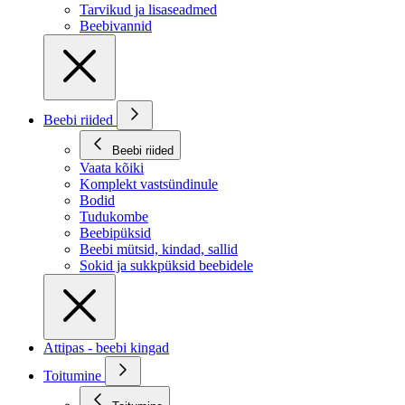
Tarvikud ja lisaseadmed
Beebivannid
Beebi riided
Beebi riided
Vaata kõiki
Komplekt vastsündinule
Bodid
Tudukombe
Beebipüksid
Beebi mütsid, kindad, sallid
Sokid ja sukkpüksid beebidele
Attipas - beebi kingad
Toitumine