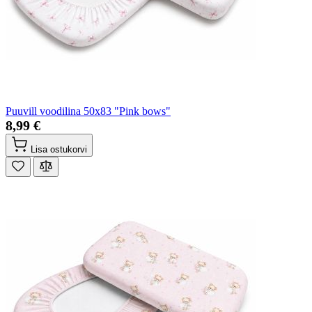
Puuvill voodilina 50x83 "Pink bows"
8,99 €
Lisa ostukorvi