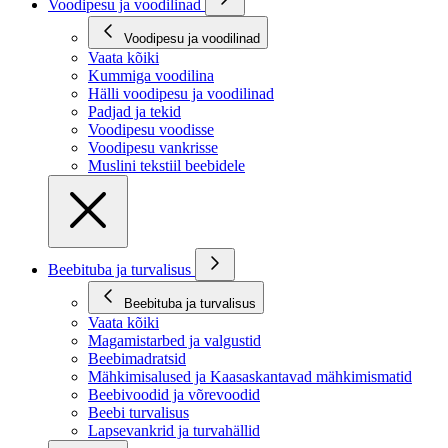
Voodipesu ja voodilinad
Voodipesu ja voodilinad
Vaata kõiki
Kummiga voodilina
Hälli voodipesu ja voodilinad
Padjad ja tekid
Voodipesu voodisse
Voodipesu vankrisse
Muslini tekstiil beebidele
Beebituba ja turvalisus
Beebituba ja turvalisus
Vaata kõiki
Magamistarbed ja valgustid
Beebimadratsid
Mähkimisalused ja Kaasaskantavad mähkimismatid
Beebivoodid ja võrevoodid
Beebi turvalisus
Lapsevankrid ja turvahällid