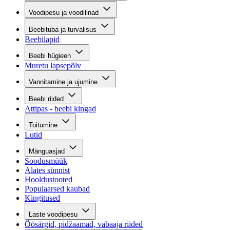
Voodipesu ja voodilinad
Beebituba ja turvalisus
Beebilapid
Beebi hügieen
Muretu lapsepõlv
Vannitamine ja ujumine
Beebi riided
Attipas - beebi kingad
Toitumine
Lutid
Mänguasjad
Soodusmüük
Alates sünnist
Hooldustooted
Populaarsed kaubad
Kingitused
Laste voodipesu
Öösärgid, pidžaamad, vabaaja riided