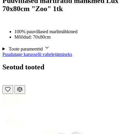
Puuvillased marlirätid mähkmed Lux
70x80cm "Zoo" 1tk
100% puuvillased marlimähkmed
Mõõdud: 70x80cm
Toote parameetrid
Puudutage karusselli vahelejätmiseks
Seotud tooted