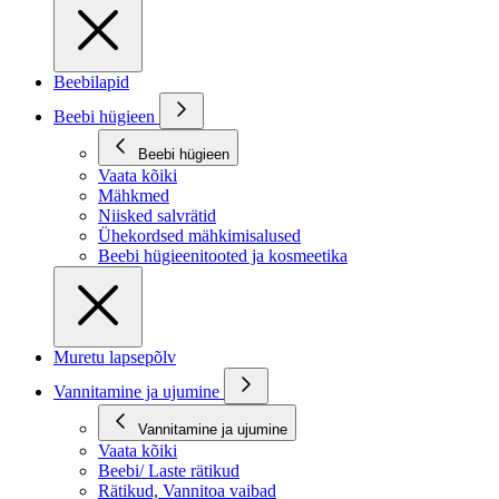
Beebilapid
Beebi hügieen
Beebi hügieen
Vaata kõiki
Mähkmed
Niisked salvrätid
Ühekordsed mähkimisalused
Beebi hügieenitooted ja kosmeetika
Muretu lapsepõlv
Vannitamine ja ujumine
Vannitamine ja ujumine
Vaata kõiki
Beebi/ Laste rätikud
Rätikud, Vannitoa vaibad