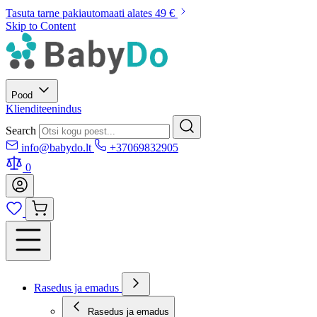
Tasuta tarne pakiautomaati alates 49 €
Skip to Content
Pood
Klienditeenindus
Search
info@babydo.lt
+37069832905
0
Rasedus ja emadus
Rasedus ja emadus