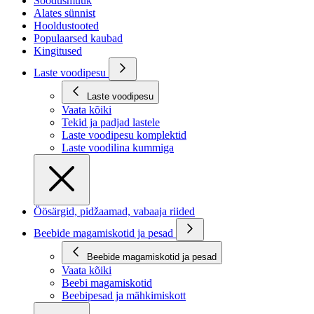
Soodusmüük
Alates sünnist
Hooldustooted
Populaarsed kaubad
Kingitused
Laste voodipesu
Laste voodipesu
Vaata kõiki
Tekid ja padjad lastele
Laste voodipesu komplektid
Laste voodilina kummiga
Öösärgid, pidžaamad, vabaaja riided
Beebide magamiskotid ja pesad
Beebide magamiskotid ja pesad
Vaata kõiki
Beebi magamiskotid
Beebipesad ja mähkimiskott