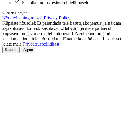
Saa allahindlust esimeselt tellimuselt
© 2026 Babydo
Nõuded ja tingimused
Privacy Policy
Küpsiste nõusolek Et parandada teie kasutajakogemust ja näidata
asjakohaseid tooteid, kasutavad „Babydo“ ja meie partnerid
küpsiseid ning sarnaseid tehnoloogiaid. Neid tehnoloogiaid
kasutame ainult teie nõusolekul. Täname koostöö eest. Lisateavet
leiate meie
Privaatsuspoliitikast
Seaded
Agree