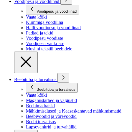
Voodipesu ja voodilinad
Voodipesu ja voodilinad
Vaata kõiki
Kummiga voodilina
Hälli voodipesu ja voodilinad
Padjad ja tekid
Voodipesu voodisse
Voodipesu vankrisse
Muslini tekstiil beebidele
Beebituba ja turvalisus
Beebituba ja turvalisus
Vaata kõiki
Magamistarbed ja valgustid
Beebimadratsid
Mähkimisalused ja Kaasaskantavad mähkimismatid
Beebivoodid ja võrevoodid
Beebi turvalisus
Lapsevankrid ja turvahällid