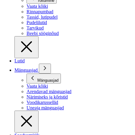
Toitumine
Vaata kõiki
Rinnapumbad
Tassid, lutipudel
Pudelilutid
Tarvikud
Beebi sööginõud
Lutid
Mänguasjad
Mänguasjad
Vaata kõiki
Arendavad mänguasjad
Närimiseks ja kõristid
Voodikarussellid
Uneaja mänguasjad