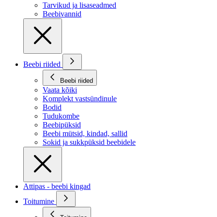
Tarvikud ja lisaseadmed
Beebivannid
Beebi riided
Beebi riided
Vaata kõiki
Komplekt vastsündinule
Bodid
Tudukombe
Beebipüksid
Beebi mütsid, kindad, sallid
Sokid ja sukkpüksid beebidele
Attipas - beebi kingad
Toitumine