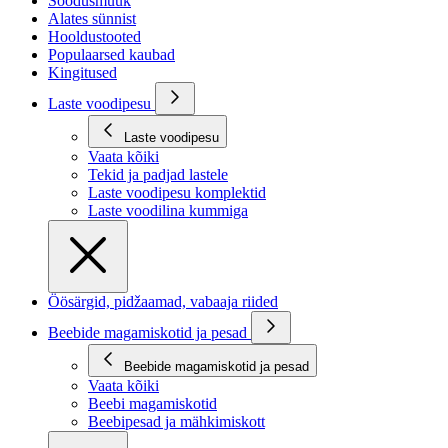
Soodusmüük
Alates sünnist
Hooldustooted
Populaarsed kaubad
Kingitused
Laste voodipesu
Laste voodipesu
Vaata kõiki
Tekid ja padjad lastele
Laste voodipesu komplektid
Laste voodilina kummiga
Öösärgid, pidžaamad, vabaaja riided
Beebide magamiskotid ja pesad
Beebide magamiskotid ja pesad
Vaata kõiki
Beebi magamiskotid
Beebipesad ja mähkimiskott