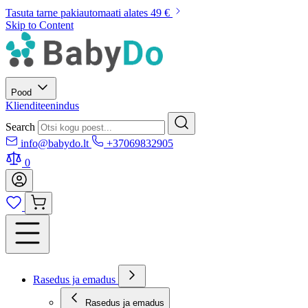
Tasuta tarne pakiautomaati alates 49 €
Skip to Content
Pood
Klienditeenindus
Search
info@babydo.lt
+37069832905
0
Rasedus ja emadus
Rasedus ja emadus