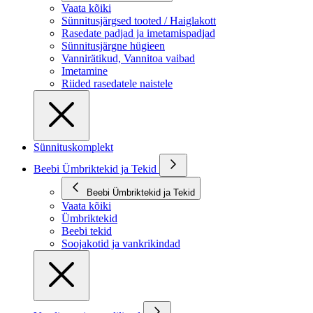
Vaata kõiki
Sünnitusjärgsed tooted / Haiglakott
Rasedate padjad ja imetamispadjad
Sünnitusjärgne hügieen
Vannirätikud, Vannitoa vaibad
Imetamine
Riided rasedatele naistele
Sünnituskomplekt
Beebi Ümbriktekid ja Tekid
Beebi Ümbriktekid ja Tekid
Vaata kõiki
Ümbriktekid
Beebi tekid
Soojakotid ja vankrikindad