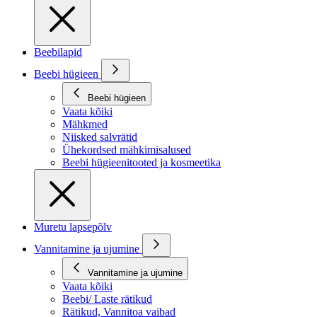
Beebilapid
Beebi hügieen
Beebi hügieen
Vaata kõiki
Mähkmed
Niisked salvrätid
Ühekordsed mähkimisalused
Beebi hügieenitooted ja kosmeetika
Muretu lapsepõlv
Vannitamine ja ujumine
Vannitamine ja ujumine
Vaata kõiki
Beebi/ Laste rätikud
Rätikud, Vannitoa vaibad