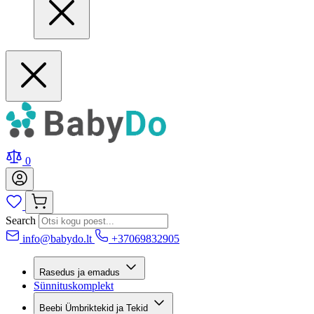
0
Search
info@babydo.lt
+37069832905
Rasedus ja emadus
Sünnituskomplekt
Beebi Ümbriktekid ja Tekid