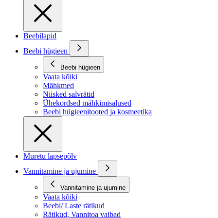
Beebilapid
Beebi hügieen
Beebi hügieen
Vaata kõiki
Mähkmed
Niisked salvrätid
Ühekordsed mähkimisalused
Beebi hügieenitooted ja kosmeetika
Muretu lapsepõlv
Vannitamine ja ujumine
Vannitamine ja ujumine
Vaata kõiki
Beebi/ Laste rätikud
Rätikud, Vannitoa vaibad