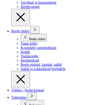
Tarvikud ja lisaseadmed
Beebivannid
Beebi riided
Beebi riided
Vaata kõiki
Komplekt vastsündinule
Bodid
Tudukombe
Beebipüksid
Beebi mütsid, kindad, sallid
Sokid ja sukkpüksid beebidele
Attipas - beebi kingad
Toitumine