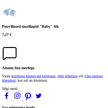
Puuvillased marlilapid "Baby" 4tk
7,27 €
Aitame hea meelega
Vaata
korduma kippuvaid küsimusi
,
jälgi tellimust
või
võta meiega
ühendust
, kui sul on küsimusi.
Jälgi meid
Saa esimesena teada