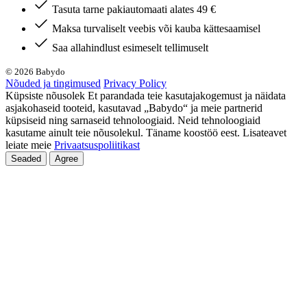
Tasuta tarne pakiautomaati alates 49 €
Maksa turvaliselt veebis või kauba kättesaamisel
Saa allahindlust esimeselt tellimuselt
© 2026 Babydo
Nõuded ja tingimused
Privacy Policy
Küpsiste nõusolek Et parandada teie kasutajakogemust ja näidata
asjakohaseid tooteid, kasutavad „Babydo“ ja meie partnerid
küpsiseid ning sarnaseid tehnoloogiaid. Neid tehnoloogiaid
kasutame ainult teie nõusolekul. Täname koostöö eest. Lisateavet
leiate meie
Privaatsuspoliitikast
Seaded
Agree