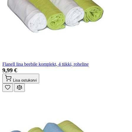
Flanell lina beebile komplekt, 4 tükki, roheline
9,99 €
Lisa ostukorvi