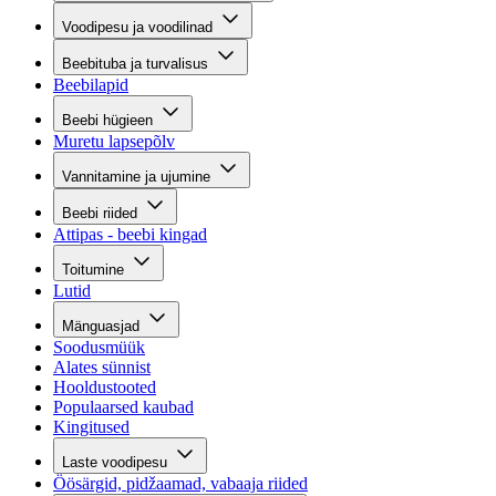
Voodipesu ja voodilinad
Beebituba ja turvalisus
Beebilapid
Beebi hügieen
Muretu lapsepõlv
Vannitamine ja ujumine
Beebi riided
Attipas - beebi kingad
Toitumine
Lutid
Mänguasjad
Soodusmüük
Alates sünnist
Hooldustooted
Populaarsed kaubad
Kingitused
Laste voodipesu
Öösärgid, pidžaamad, vabaaja riided