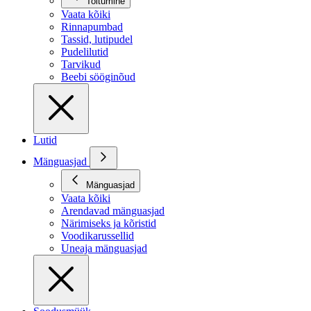
Toitumine
Vaata kõiki
Rinnapumbad
Tassid, lutipudel
Pudelilutid
Tarvikud
Beebi sööginõud
Lutid
Mänguasjad
Mänguasjad
Vaata kõiki
Arendavad mänguasjad
Närimiseks ja kõristid
Voodikarussellid
Uneaja mänguasjad