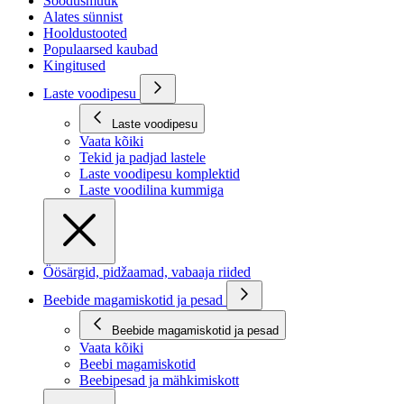
Soodusmüük
Alates sünnist
Hooldustooted
Populaarsed kaubad
Kingitused
Laste voodipesu
Laste voodipesu
Vaata kõiki
Tekid ja padjad lastele
Laste voodipesu komplektid
Laste voodilina kummiga
Öösärgid, pidžaamad, vabaaja riided
Beebide magamiskotid ja pesad
Beebide magamiskotid ja pesad
Vaata kõiki
Beebi magamiskotid
Beebipesad ja mähkimiskott