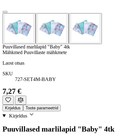
Puuvillased marlilapid "Baby" 4tk
Mähkmed Puuvillaste mähkmete
Laost otsas
SKU
727-SET4M-BABY
7,27 €
Kirjeldus
Toote parameetrid
Kirjeldus
Puuvillased marlilapid "Baby" 4tk