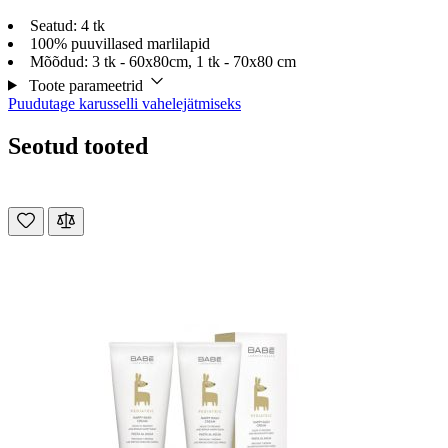
Seatud: 4 tk
100% puuvillased marlilapid
Mõõdud: 3 tk - 60x80cm, 1 tk - 70x80 cm
Toote parameetrid
Puudutage karusselli vahelejätmiseks
Seotud tooted