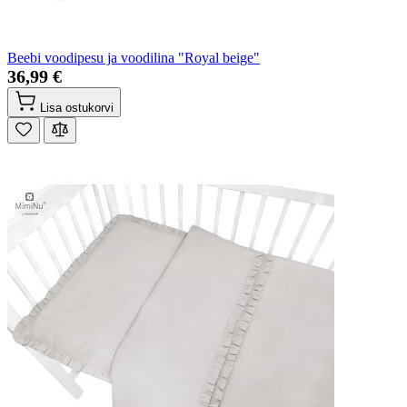
Beebi voodipesu ja voodilina "Royal beige"
36,99 €
Lisa ostukorvi