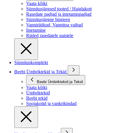
Vaata kõiki
Sünnitusjärgsed tooted / Haiglakott
Rasedate padjad ja imetamispadjad
Sünnitusjärgne hügieen
Vannirätikud, Vannitoa vaibad
Imetamine
Riided rasedatele naistele
Sünnituskomplekt
Beebi Ümbriktekid ja Tekid
Beebi Ümbriktekid ja Tekid
Vaata kõiki
Ümbriktekid
Beebi tekid
Soojakotid ja vankrikindad