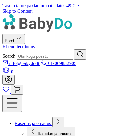
Tasuta tarne pakiautomaati alates 49 €
Skip to Content
Pood
Klienditeenindus
Search
info@babydo.lt
+37069832905
0
Rasedus ja emadus
Rasedus ja emadus