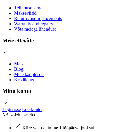
Tellimuse tarne
Makseviisid
Returns and replacements
Warranty and repairs
Võta meiega ühendust
Meie ettevõte
Meist
Blogi
Meie kauplused
Kestlikkus
Minu konto
Logi sisse
Loo konto
Nõusoleku seaded
Kiire väljasaatmine 1 tööpäeva jooksul