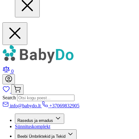
0
Search
info@babydo.lt
+37069832905
Rasedus ja emadus
Sünnituskomplekt
Beebi Ümbriktekid ja Tekid