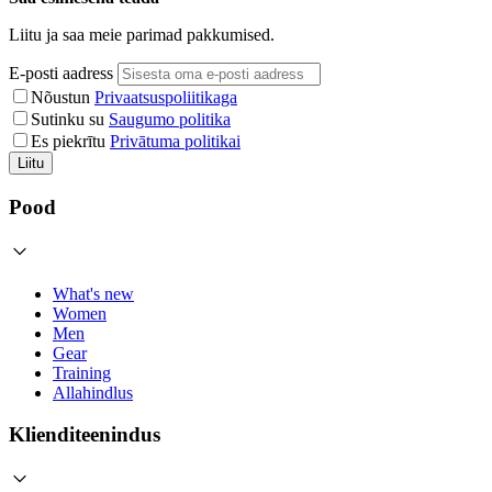
Liitu ja saa meie parimad pakkumised.
E-posti aadress
Nõustun
Privaatsuspoliitikaga
Sutinku su
Saugumo politika
Es piekrītu
Privātuma politikai
Liitu
Pood
What's new
Women
Men
Gear
Training
Allahindlus
Klienditeenindus