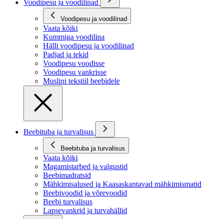
Voodipesu ja voodilinad
Voodipesu ja voodilinad
Vaata kõiki
Kummiga voodilina
Hälli voodipesu ja voodilinad
Padjad ja tekid
Voodipesu voodisse
Voodipesu vankrisse
Muslini tekstiil beebidele
Beebituba ja turvalisus
Beebituba ja turvalisus
Vaata kõiki
Magamistarbed ja valgustid
Beebimadratsid
Mähkimisalused ja Kaasaskantavad mähkimismatid
Beebivoodid ja võrevoodid
Beebi turvalisus
Lapsevankrid ja turvahällid