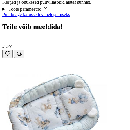
Kerged ja õhukesed puuvillasokid alates sünnist.
Toote parameetrid
Puudutage karusselli vahelejätmiseks
Teile võib meeldida!
-14%