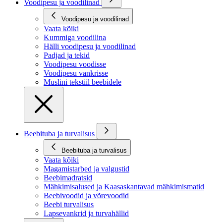
Voodipesu ja voodilinad
Voodipesu ja voodilinad
Vaata kõiki
Kummiga voodilina
Hälli voodipesu ja voodilinad
Padjad ja tekid
Voodipesu voodisse
Voodipesu vankrisse
Muslini tekstiil beebidele
Beebituba ja turvalisus
Beebituba ja turvalisus
Vaata kõiki
Magamistarbed ja valgustid
Beebimadratsid
Mähkimisalused ja Kaasaskantavad mähkimismatid
Beebivoodid ja võrevoodid
Beebi turvalisus
Lapsevankrid ja turvahällid