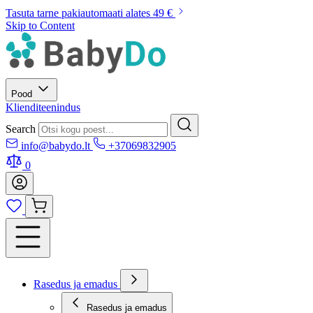
Tasuta tarne pakiautomaati alates 49 €
Skip to Content
Pood
Klienditeenindus
Search
info@babydo.lt
+37069832905
0
Rasedus ja emadus
Rasedus ja emadus