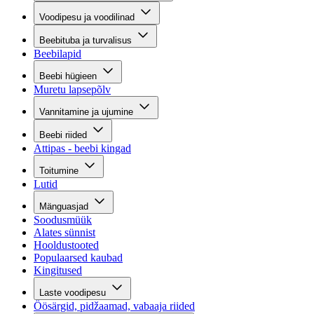
Voodipesu ja voodilinad
Beebituba ja turvalisus
Beebilapid
Beebi hügieen
Muretu lapsepõlv
Vannitamine ja ujumine
Beebi riided
Attipas - beebi kingad
Toitumine
Lutid
Mänguasjad
Soodusmüük
Alates sünnist
Hooldustooted
Populaarsed kaubad
Kingitused
Laste voodipesu
Öösärgid, pidžaamad, vabaaja riided