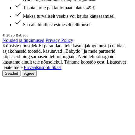
Tasuta tarne pakiautomaati alates 49 €
Maksa turvaliselt veebis või kauba kättesaamisel
Saa allahindlust esimeselt tellimuselt
© 2026 Babydo
Nõuded ja tingimused
Privacy Policy
Küpsiste nõusolek Et parandada teie kasutajakogemust ja näidata
asjakohaseid tooteid, kasutavad „Babydo“ ja meie partnerid
küpsiseid ning sarnaseid tehnoloogiaid. Neid tehnoloogiaid
kasutame ainult teie nõusolekul. Täname koostöö eest. Lisateavet
leiate meie
Privaatsuspoliitikast
Seaded
Agree