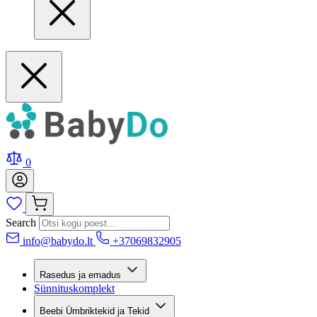
0
Search
info@babydo.lt
+37069832905
Rasedus ja emadus
Sünnituskomplekt
Beebi Ümbriktekid ja Tekid