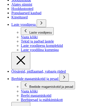
Soodusmüük
Alates sünnist
Hooldustooted
Populaarsed kaubad
Kingitused
Laste voodipesu
Laste voodipesu
Vaata kõiki
Tekid ja padjad lastele
Laste voodipesu komplektid
Laste voodilina kummiga
Öösärgid, pidžaamad, vabaaja riided
Beebide magamiskotid ja pesad
Beebide magamiskotid ja pesad
Vaata kõiki
Beebi magamiskotid
Beebipesad ja mähkimiskott