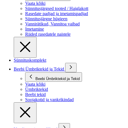
Vaata kõiki
Sünnitusjärgsed tooted / Haiglakott
Rasedate padjad ja imetamispadjad
Sünnitusjärgne hügieen
Vannirätikud, Vannitoa vaibad
Imetamine
Riided rasedatele naistele
Sünnituskomplekt
Beebi Ümbriktekid ja Tekid
Beebi Ümbriktekid ja Tekid
Vaata kõiki
Ümbriktekid
Beebi tekid
Soojakotid ja vankrikindad