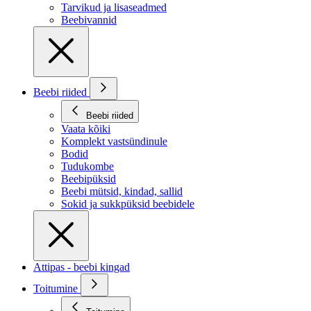
Tarvikud ja lisaseadmed
Beebivannid
Beebi riided
Beebi riided
Vaata kõiki
Komplekt vastsündinule
Bodid
Tudukombe
Beebipüksid
Beebi mütsid, kindad, sallid
Sokid ja sukkpüksid beebidele
Attipas - beebi kingad
Toitumine