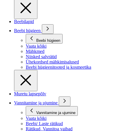
Beebilapid
Beebi hügieen
Beebi hügieen
Vaata kõiki
Mähkmed
Niisked salvrätid
Ühekordsed mähkimisalused
Beebi hügieenitooted ja kosmeetika
Muretu lapsepõlv
Vannitamine ja ujumine
Vannitamine ja ujumine
Vaata kõiki
Beebi/ Laste rätikud
Rätikud, Vannitoa vaibad