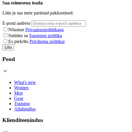
Saa esimesena teada
Liitu ja saa meie parimad pakkumised.
E-posti aadress
Nõustun
Privaatsuspoliitikaga
Sutinku su
Saugumo politika
Es piekrītu
Privātuma politikai
Liitu
Pood
What's new
Women
Men
Gear
Training
Allahindlus
Klienditeenindus