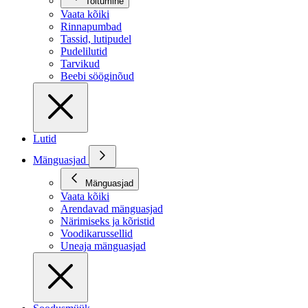
Toitumine
Vaata kõiki
Rinnapumbad
Tassid, lutipudel
Pudelilutid
Tarvikud
Beebi sööginõud
Lutid
Mänguasjad
Mänguasjad
Vaata kõiki
Arendavad mänguasjad
Närimiseks ja kõristid
Voodikarussellid
Uneaja mänguasjad