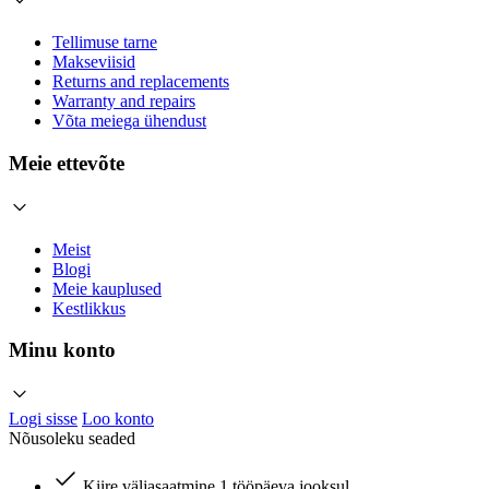
Tellimuse tarne
Makseviisid
Returns and replacements
Warranty and repairs
Võta meiega ühendust
Meie ettevõte
Meist
Blogi
Meie kauplused
Kestlikkus
Minu konto
Logi sisse
Loo konto
Nõusoleku seaded
Kiire väljasaatmine 1 tööpäeva jooksul