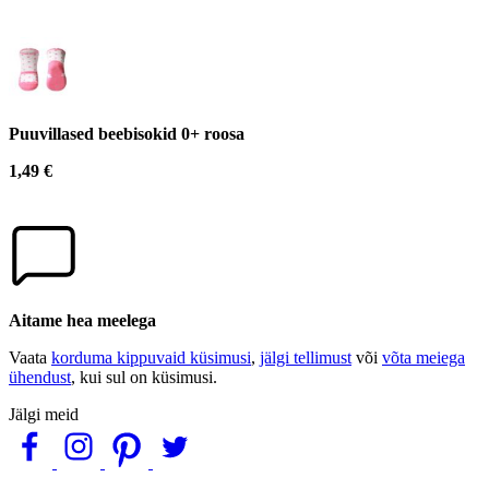
Puuvillased beebisokid 0+ roosa
1,49 €
Aitame hea meelega
Vaata
korduma kippuvaid küsimusi
,
jälgi tellimust
või
võta meiega
ühendust
, kui sul on küsimusi.
Jälgi meid