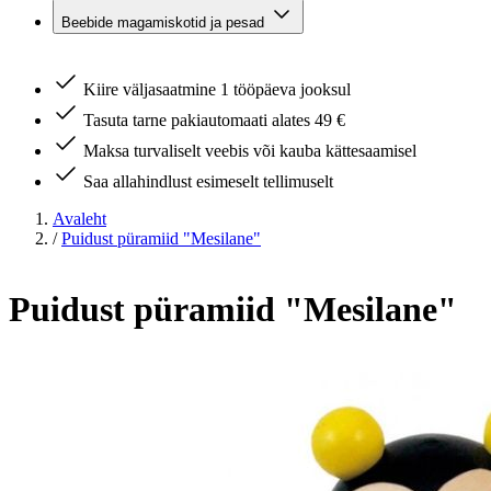
Beebide magamiskotid ja pesad
Kiire väljasaatmine 1 tööpäeva jooksul
Tasuta tarne pakiautomaati alates 49 €
Maksa turvaliselt veebis või kauba kättesaamisel
Saa allahindlust esimeselt tellimuselt
Avaleht
/
Puidust püramiid "Mesilane"
Puidust püramiid "Mesilane"