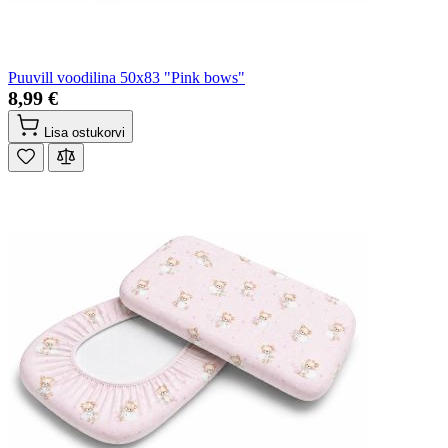
Puuvill voodilina 50x83 "Pink bows"
8,99 €
Lisa ostukorvi