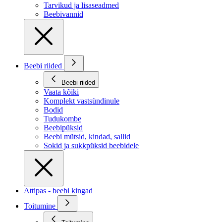
Tarvikud ja lisaseadmed
Beebivannid
Beebi riided
Beebi riided
Vaata kõiki
Komplekt vastsündinule
Bodid
Tudukombe
Beebipüksid
Beebi mütsid, kindad, sallid
Sokid ja sukkpüksid beebidele
Attipas - beebi kingad
Toitumine