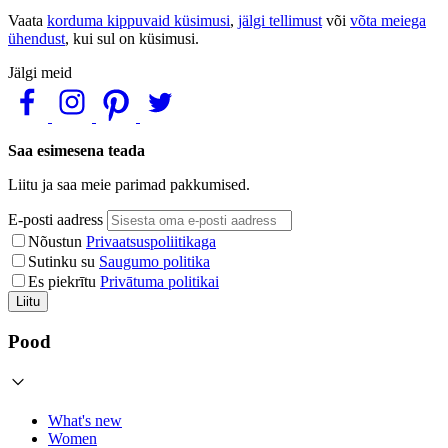
Vaata
korduma kippuvaid küsimusi
,
jälgi tellimust
või
võta meiega
ühendust
, kui sul on küsimusi.
Jälgi meid
Saa esimesena teada
Liitu ja saa meie parimad pakkumised.
E-posti aadress
Nõustun
Privaatsuspoliitikaga
Sutinku su
Saugumo politika
Es piekrītu
Privātuma politikai
Liitu
Pood
What's new
Women