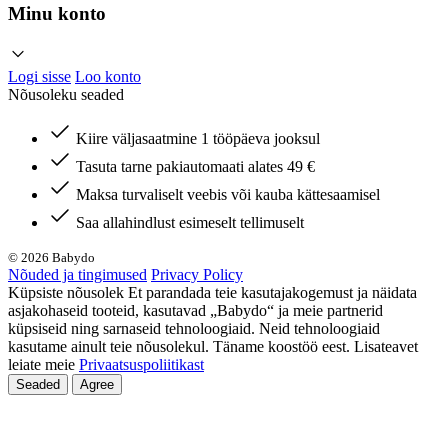
Minu konto
Logi sisse
Loo konto
Nõusoleku seaded
Kiire väljasaatmine 1 tööpäeva jooksul
Tasuta tarne pakiautomaati alates 49 €
Maksa turvaliselt veebis või kauba kättesaamisel
Saa allahindlust esimeselt tellimuselt
© 2026 Babydo
Nõuded ja tingimused
Privacy Policy
Küpsiste nõusolek Et parandada teie kasutajakogemust ja näidata
asjakohaseid tooteid, kasutavad „Babydo“ ja meie partnerid
küpsiseid ning sarnaseid tehnoloogiaid. Neid tehnoloogiaid
kasutame ainult teie nõusolekul. Täname koostöö eest. Lisateavet
leiate meie
Privaatsuspoliitikast
Seaded
Agree