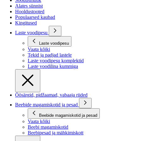
Soodusmüük
Alates sünnist
Hooldustooted
Populaarsed kaubad
Kingitused
Laste voodipesu
Laste voodipesu
Vaata kõiki
Tekid ja padjad lastele
Laste voodipesu komplektid
Laste voodilina kummiga
Öösärgid, pidžaamad, vabaaja riided
Beebide magamiskotid ja pesad
Beebide magamiskotid ja pesad
Vaata kõiki
Beebi magamiskotid
Beebipesad ja mähkimiskott