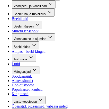
Voodipesu ja voodilinad
Beebituba ja turvalisus
Beebilapid
Beebi hügieen
Muretu lapsepõlv
Vannitamine ja ujumine
Beebi riided
Attipas - beebi kingad
Toitumine
Lutid
Mänguasjad
Soodusmüük
Alates sünnist
Hooldustooted
Populaarsed kaubad
Kingitused
Laste voodipesu
Öösärgid, pidžaamad, vabaaja riided