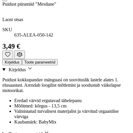
Puidust püramiid "Mesilane"
Laost otsas
SKU
635-ALEA-050-142
3,49 €
Kirjeldus
Toote parameetrid
Kirjeldus
Puidust kokkupandav mänguasi on soovituslik lastele alates 1.
elusaastast. Arendab loogilist mõtlemist ja soodustab väikelapse
motoorikat.
Eredad värvid ergutavad tähelepanu
Mõõtmed: kõrgus - 13,5 cm
Valmistatud turvalisest materjalist ja värvitud orgaanilise
värviga
Kaubamärk: BabyMix