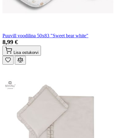
Puuvill voodilina 50x83 "Sweet bear white"
8,99 €
Lisa ostukorvi