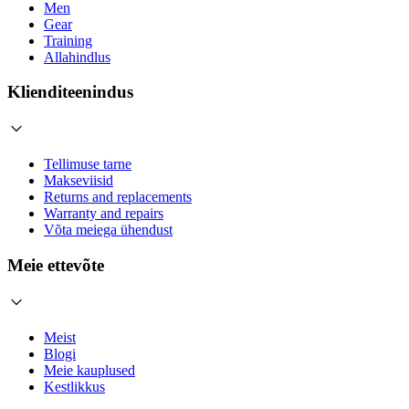
Men
Gear
Training
Allahindlus
Klienditeenindus
Tellimuse tarne
Makseviisid
Returns and replacements
Warranty and repairs
Võta meiega ühendust
Meie ettevõte
Meist
Blogi
Meie kauplused
Kestlikkus