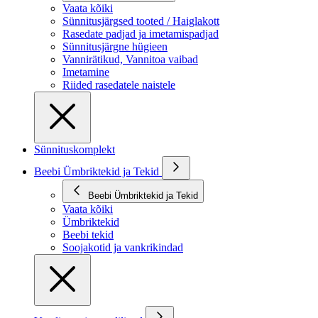
Vaata kõiki
Sünnitusjärgsed tooted / Haiglakott
Rasedate padjad ja imetamispadjad
Sünnitusjärgne hügieen
Vannirätikud, Vannitoa vaibad
Imetamine
Riided rasedatele naistele
Sünnituskomplekt
Beebi Ümbriktekid ja Tekid
Beebi Ümbriktekid ja Tekid
Vaata kõiki
Ümbriktekid
Beebi tekid
Soojakotid ja vankrikindad