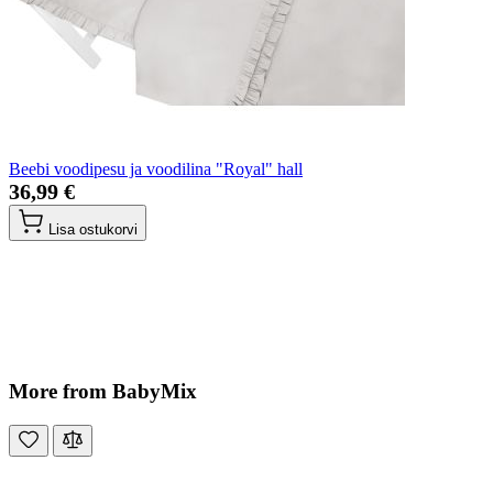
Beebi voodipesu ja voodilina "Royal" hall
36,99 €
Lisa ostukorvi
More from BabyMix