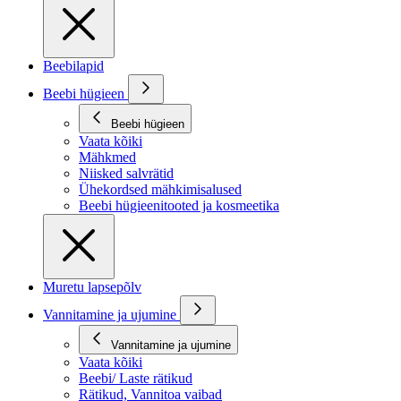
Beebilapid
Beebi hügieen
Beebi hügieen
Vaata kõiki
Mähkmed
Niisked salvrätid
Ühekordsed mähkimisalused
Beebi hügieenitooted ja kosmeetika
Muretu lapsepõlv
Vannitamine ja ujumine
Vannitamine ja ujumine
Vaata kõiki
Beebi/ Laste rätikud
Rätikud, Vannitoa vaibad