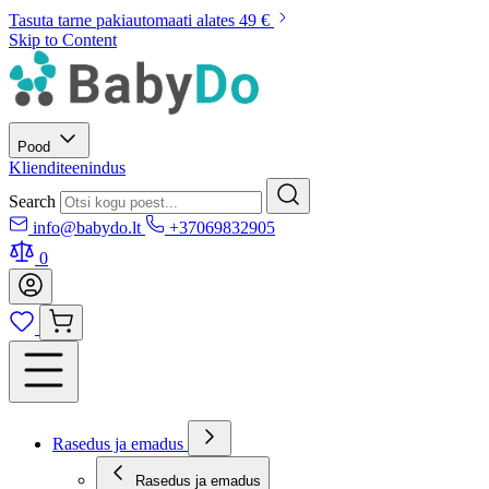
Tasuta tarne pakiautomaati alates 49 €
Skip to Content
Pood
Klienditeenindus
Search
info@babydo.lt
+37069832905
0
Rasedus ja emadus
Rasedus ja emadus