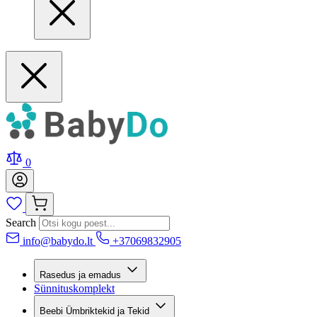
0
Search
info@babydo.lt
+37069832905
Rasedus ja emadus
Sünnituskomplekt
Beebi Ümbriktekid ja Tekid