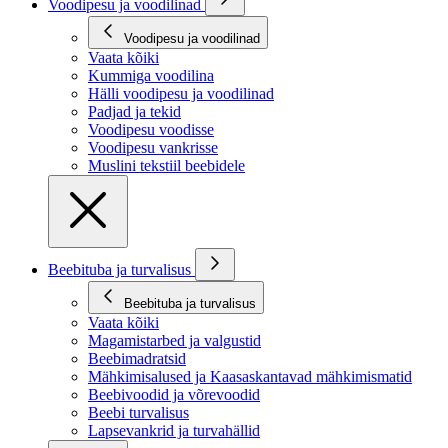
Voodipesu ja voodilinad
Voodipesu ja voodilinad
Vaata kõiki
Kummiga voodilina
Hälli voodipesu ja voodilinad
Padjad ja tekid
Voodipesu voodisse
Voodipesu vankrisse
Muslini tekstiil beebidele
Beebituba ja turvalisus
Beebituba ja turvalisus
Vaata kõiki
Magamistarbed ja valgustid
Beebimadratsid
Mähkimisalused ja Kaasaskantavad mähkimismatid
Beebivoodid ja võrevoodid
Beebi turvalisus
Lapsevankrid ja turvahällid