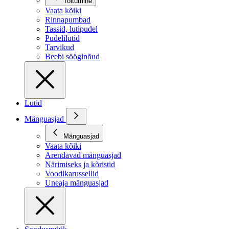
Toitumine
Vaata kõiki
Rinnapumbad
Tassid, lutipudel
Pudelilutid
Tarvikud
Beebi sööginõud
Lutid
Mänguasjad
Mänguasjad
Vaata kõiki
Arendavad mänguasjad
Närimiseks ja kõristid
Voodikarussellid
Uneaja mänguasjad