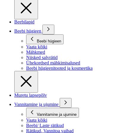
Beebilapid
Beebi hügieen
Beebi hügieen
Vaata kõiki
Mähkmed
Niisked salvrätid
Ühekordsed mähkimisalused
Beebi hügieenitooted ja kosmeetika
Muretu lapsepõlv
Vannitamine ja ujumine
Vannitamine ja ujumine
Vaata kõiki
Beebi/ Laste rätikud
Rätikud, Vannitoa vaibad