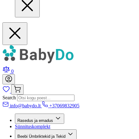
0
Search
info@babydo.lt
+37069832905
Rasedus ja emadus
Sünnituskomplekt
Beebi Ümbriktekid ja Tekid