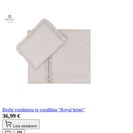
Beebi voodipesu ja voodilina "Royal beige"
36,99 €
Lisa ostukorvi