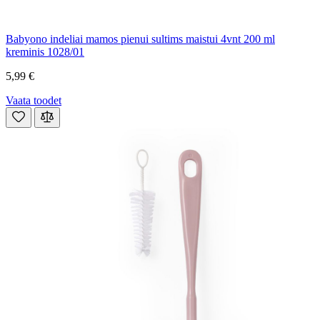
Babyono indeliai mamos pienui sultims maistui 4vnt 200 ml
kreminis 1028/01
5,99 €
Vaata toodet