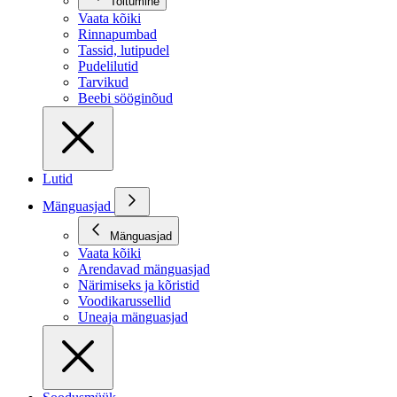
Toitumine
Vaata kõiki
Rinnapumbad
Tassid, lutipudel
Pudelilutid
Tarvikud
Beebi sööginõud
Lutid
Mänguasjad
Mänguasjad
Vaata kõiki
Arendavad mänguasjad
Närimiseks ja kõristid
Voodikarussellid
Uneaja mänguasjad