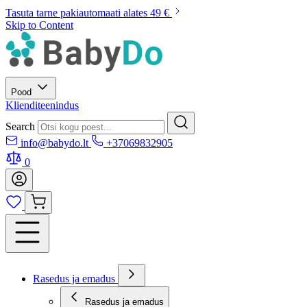
Tasuta tarne pakiautomaati alates 49 €
Skip to Content
Pood
Klienditeenindus
Search
info@babydo.lt
+37069832905
0
Rasedus ja emadus
Rasedus ja emadus