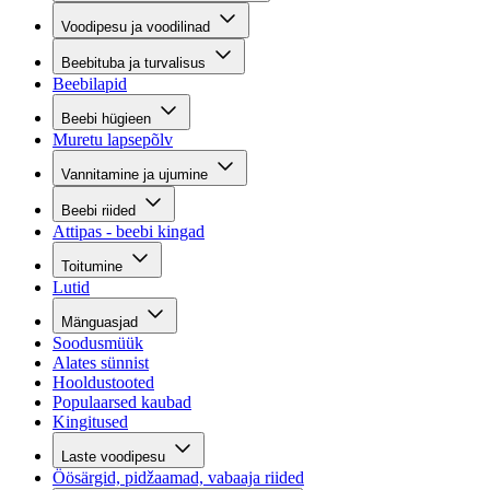
Voodipesu ja voodilinad
Beebituba ja turvalisus
Beebilapid
Beebi hügieen
Muretu lapsepõlv
Vannitamine ja ujumine
Beebi riided
Attipas - beebi kingad
Toitumine
Lutid
Mänguasjad
Soodusmüük
Alates sünnist
Hooldustooted
Populaarsed kaubad
Kingitused
Laste voodipesu
Öösärgid, pidžaamad, vabaaja riided