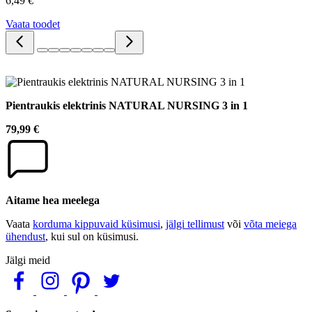
6,49 €
Vaata toodet
Pientraukis elektrinis NATURAL NURSING 3 in 1
79,99 €
Aitame hea meelega
Vaata
korduma kippuvaid küsimusi
,
jälgi tellimust
või
võta meiega
ühendust
, kui sul on küsimusi.
Jälgi meid