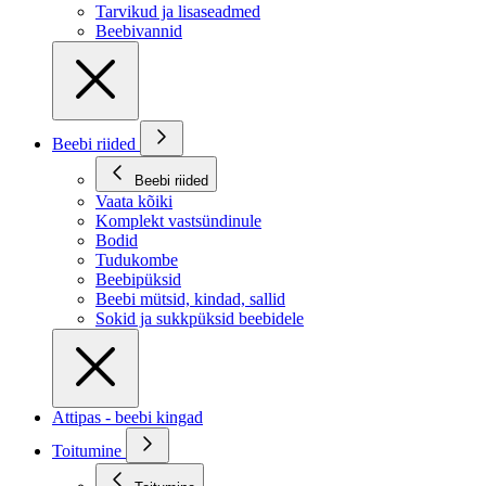
Tarvikud ja lisaseadmed
Beebivannid
Beebi riided
Beebi riided
Vaata kõiki
Komplekt vastsündinule
Bodid
Tudukombe
Beebipüksid
Beebi mütsid, kindad, sallid
Sokid ja sukkpüksid beebidele
Attipas - beebi kingad
Toitumine