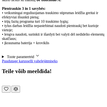
Pientraukio 3 in 1 savybės:
• veiksmingai reguliuojamas traukimo stiprumas leidžia greitai ir
efektyviai išsunkti pieną;
• trijų fazių programa turi 10 traukimo lygių;
• tylus darbas leidžia nepastebimai naudoti pientraukį bet kurioje
vietoje;
• lengva naudoti, surinkti ir išardyti bei valyti dėl nedidelio elementų
skaičiaus;
• įkraunama baterija + kroviklis
Toote parameetrid
Puudutage karusselli vahelejätmiseks
Teile võib meeldida!