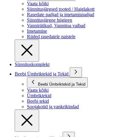
Vaata kõiki
Sünnitusjärgsed tooted / Haiglakott
Rasedate padjad ja imetamispadjad
Sünnitusjärgne hügieen
Vannirätikud, Vannitoa vaibad
Imetamine
Riided rasedatele naistele
Sünnituskomplekt
Beebi Ümbriktekid ja Tekid
Beebi Ümbriktekid ja Tekid
Vaata kõiki
Ümbriktekid
Beebi tekid
Soojakotid ja vankrikindad