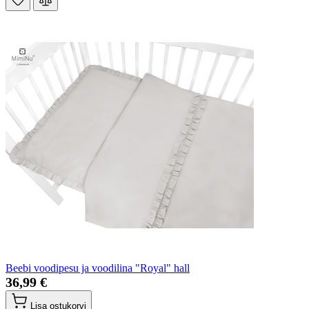
Beebi voodipesu ja voodilina "Royal" hall
36,99 €
Lisa ostukorvi