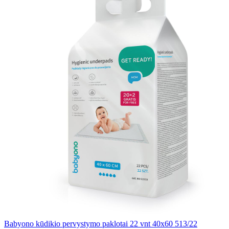
Babyono kūdikio pervystymo paklotai 22 vnt 40x60 513/22