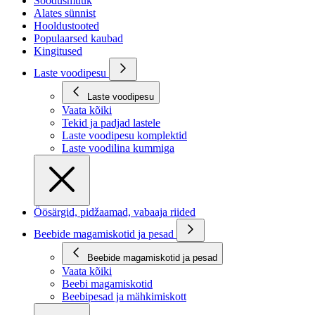
Soodusmüük
Alates sünnist
Hooldustooted
Populaarsed kaubad
Kingitused
Laste voodipesu
Laste voodipesu
Vaata kõiki
Tekid ja padjad lastele
Laste voodipesu komplektid
Laste voodilina kummiga
Öösärgid, pidžaamad, vabaaja riided
Beebide magamiskotid ja pesad
Beebide magamiskotid ja pesad
Vaata kõiki
Beebi magamiskotid
Beebipesad ja mähkimiskott