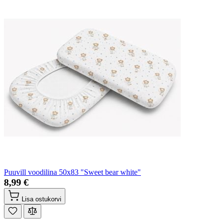
Puuvill voodilina 50x83 "Sweet bear white"
8,99 €
Lisa ostukorvi