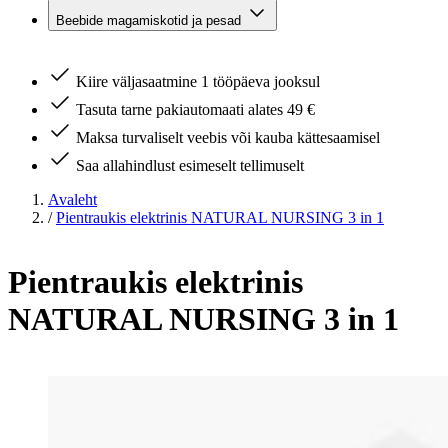
Beebide magamiskotid ja pesad
Kiire väljasaatmine 1 tööpäeva jooksul
Tasuta tarne pakiautomaati alates 49 €
Maksa turvaliselt veebis või kauba kättesaamisel
Saa allahindlust esimeselt tellimuselt
Avaleht
/
Pientraukis elektrinis NATURAL NURSING 3 in 1
Pientraukis elektrinis
NATURAL NURSING 3 in 1