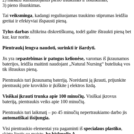
3) pieno išsunkimas.
Tai
veiksminga
, kadangi reguliuojamas traukimo stiprumas leidžia
greitai ir efektyviai išspausti pieną.
Tylus darbas
užtikrina diskretiškumą, todėl galite ištraukti pieną bet
kur, kur norite.
Pientraukį lengva naudoti, surinkti ir išardyti.
Jis yra n
epastebimas ir patogus kelionėse,
varomas iš įkraunamos
baterijos, leidžia maitinti naudojant „Natural Nursing“ buteliuką vos
tik ištraukus pieną.
Pientraukis turi įkraunamą bateriją. Norėdami ją įkrauti, prijunkite
pientraukį prie kroviklio ir įkiškite į elektros lizdą.
Visiškai įkrauti trunka apie 100 minučių.
Visiškai įkrovus
bateriją, pientraukis veiks apie 100 minučių.
Pientraukis turi laikmatį – po 45 minučių nepertraukiamo darbo jis
automatiškai išsijungia.
Visi pientraukio elementai yra pagaminti iš
specialaus plastiko
,
skirto liestis su maistu
, be bisfenolio A.