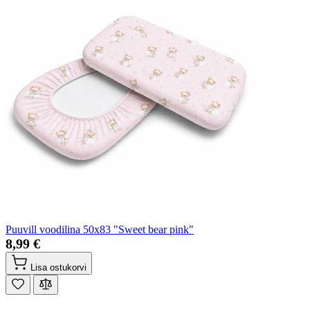
Puuvill voodilina 50x83 "Sweet bear pink"
8,99 €
Lisa ostukorvi