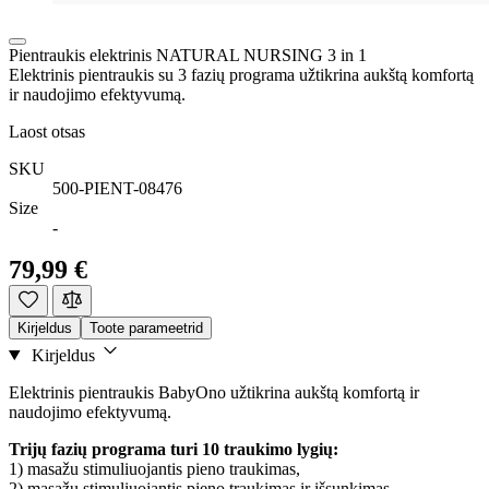
Pientraukis elektrinis NATURAL NURSING 3 in 1
Elektrinis pientraukis su 3 fazių programa užtikrina aukštą komfortą
ir naudojimo efektyvumą.
Laost otsas
SKU
500-PIENT-08476
Size
-
79,99 €
Kirjeldus
Toote parameetrid
Kirjeldus
Elektrinis pientraukis BabyOno užtikrina aukštą komfortą ir
naudojimo efektyvumą.
Trijų fazių programa turi 10 traukimo lygių:
1) masažu stimuliuojantis pieno traukimas,
2) masažu stimuliuojantis pieno traukimas ir išsunkimas,