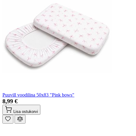
Puuvill voodilina 50x83 "Pink bows"
8,99 €
Lisa ostukorvi