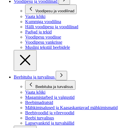
Voodipesu ja voodilinad
Voodipesu ja voodilinad
Vaata kõiki
Kummiga voodilina
Hälli voodipesu ja voodilinad
Padjad ja tekid
Voodipesu voodisse
Voodipesu vankrisse
Muslini tekstiil beebidele
Beebituba ja turvalisus
Beebituba ja turvalisus
Vaata kõiki
Magamistarbed ja valgustid
Beebimadratsid
Mähkimisalused ja Kaasaskantavad mähkimismatid
Beebivoodid ja võrevoodid
Beebi turvalisus
Lapsevankrid ja turvahällid