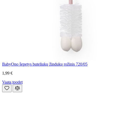
BabyOno šepetys buteliukų žindukų rožinis 720/05
1,99 €
Vaata toodet