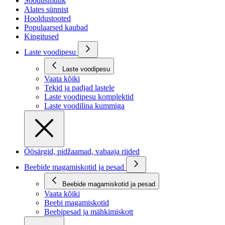
Soodusmüük
Alates sünnist
Hooldustooted
Populaarsed kaubad
Kingitused
Laste voodipesu
Laste voodipesu
Vaata kõiki
Tekid ja padjad lastele
Laste voodipesu komplektid
Laste voodilina kummiga
Öösärgid, pidžaamad, vabaaja riided
Beebide magamiskotid ja pesad
Beebide magamiskotid ja pesad
Vaata kõiki
Beebi magamiskotid
Beebipesad ja mähkimiskott