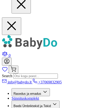
0
Search
info@babydo.lt
+37069832905
Rasedus ja emadus
Sünnituskomplekt
Beebi Ümbriktekid ja Tekid