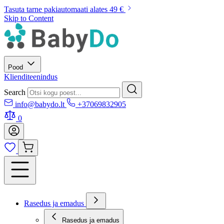
Tasuta tarne pakiautomaati alates 49 €
Skip to Content
Pood
Klienditeenindus
Search
info@babydo.lt
+37069832905
0
Rasedus ja emadus
Rasedus ja emadus