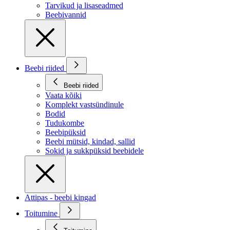
Tarvikud ja lisaseadmed
Beebivannid
Beebi riided
Beebi riided
Vaata kõiki
Komplekt vastsündinule
Bodid
Tudukombe
Beebipüksid
Beebi mütsid, kindad, sallid
Sokid ja sukkpüksid beebidele
Attipas - beebi kingad
Toitumine