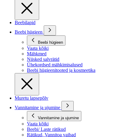
Beebilapid
Beebi hügieen
Beebi hügieen
Vaata kõiki
Mähkmed
Niisked salvrätid
Ühekordsed mähkimisalused
Beebi hügieenitooted ja kosmeetika
Muretu lapsepõlv
Vannitamine ja ujumine
Vannitamine ja ujumine
Vaata kõiki
Beebi/ Laste rätikud
Rätikud, Vannitoa vaibad