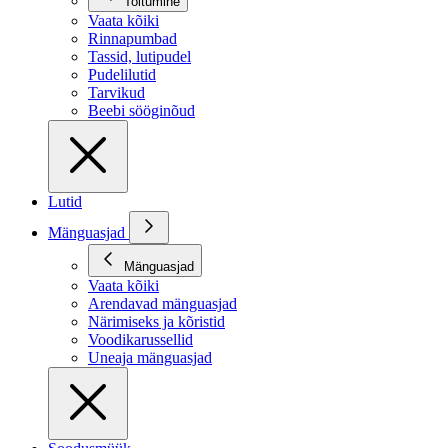
Toitumine
Vaata kõiki
Rinnapumbad
Tassid, lutipudel
Pudelilutid
Tarvikud
Beebi sööginõud
Lutid
Mänguasjad
Mänguasjad
Vaata kõiki
Arendavad mänguasjad
Närimiseks ja kõristid
Voodikarussellid
Uneaja mänguasjad