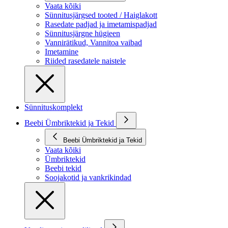
Vaata kõiki
Sünnitusjärgsed tooted / Haiglakott
Rasedate padjad ja imetamispadjad
Sünnitusjärgne hügieen
Vannirätikud, Vannitoa vaibad
Imetamine
Riided rasedatele naistele
Sünnituskomplekt
Beebi Ümbriktekid ja Tekid
Beebi Ümbriktekid ja Tekid
Vaata kõiki
Ümbriktekid
Beebi tekid
Soojakotid ja vankrikindad