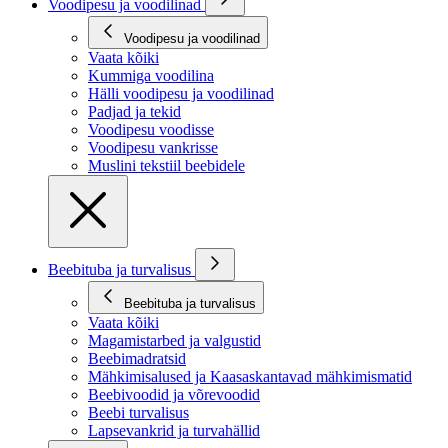
Voodipesu ja voodilinad
Voodipesu ja voodilinad
Vaata kõiki
Kummiga voodilina
Hälli voodipesu ja voodilinad
Padjad ja tekid
Voodipesu voodisse
Voodipesu vankrisse
Muslini tekstiil beebidele
Beebituba ja turvalisus
Beebituba ja turvalisus
Vaata kõiki
Magamistarbed ja valgustid
Beebimadratsid
Mähkimisalused ja Kaasaskantavad mähkimismatid
Beebivoodid ja võrevoodid
Beebi turvalisus
Lapsevankrid ja turvahällid