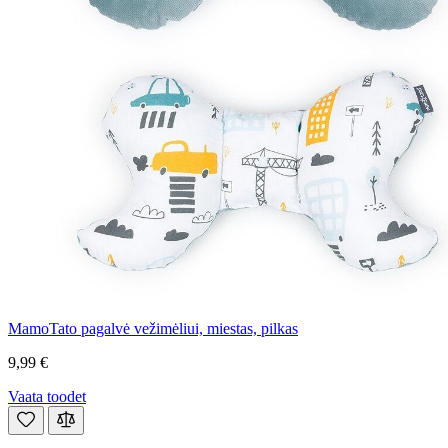
MamoTato pagalvė vežimėliui, miestas, pilkas
9,99 €
Vaata toodet