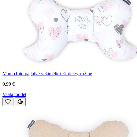
MamoTato pagalvė vežimėliui, širdelės, rožinė
9,99 €
Vaata toodet