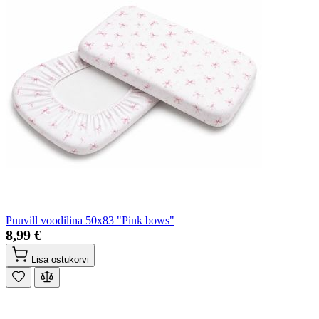
Puuvill voodilina 50x83 "Pink bows"
8,99 €
Lisa ostukorvi