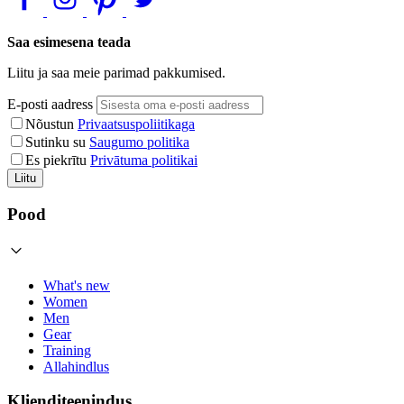
Saa esimesena teada
Liitu ja saa meie parimad pakkumised.
E-posti aadress
Nõustun
Privaatsuspoliitikaga
Sutinku su
Saugumo politika
Es piekrītu
Privātuma politikai
Liitu
Pood
What's new
Women
Men
Gear
Training
Allahindlus
Klienditeenindus