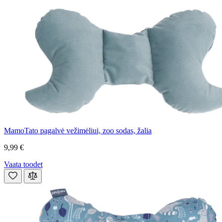
MamoTato pagalvė vežimėliui, zoo sodas, žalia
9,99 €
Vaata toodet