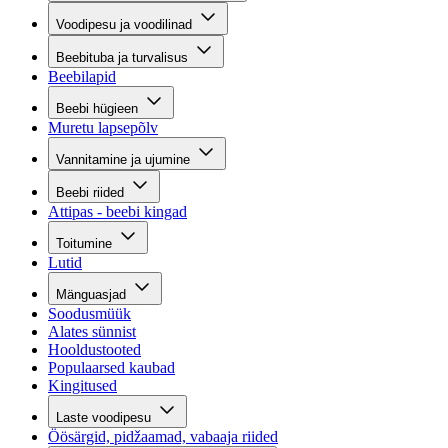
Voodipesu ja voodilinad
Beebituba ja turvalisus
Beebilapid
Beebi hügieen
Muretu lapsepõlv
Vannitamine ja ujumine
Beebi riided
Attipas - beebi kingad
Toitumine
Lutid
Mänguasjad
Soodusmüük
Alates sünnist
Hooldustooted
Populaarsed kaubad
Kingitused
Laste voodipesu
Öösärgid, pidžaamad, vabaaja riided