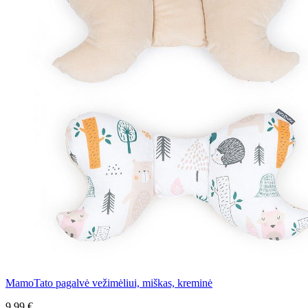
MamoTato pagalvė vežimėliui, miškas, kreminė
9,99 €