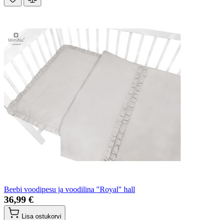
Beebi voodipesu ja voodilina "Royal" hall
36,99 €
Lisa ostukorvi