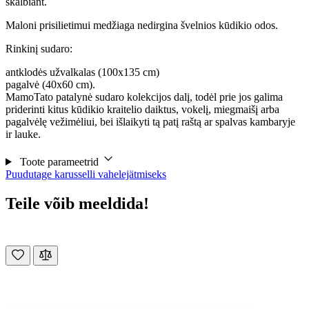
skalbiant.
Maloni prisilietimui medžiaga nedirgina švelnios kūdikio odos.
Rinkinį sudaro:
antklodės užvalkalas (100x135 cm)
pagalvė (40x60 cm).
MamoTato patalynė sudaro kolekcijos dalį, todėl prie jos galima
priderinti kitus kūdikio kraitelio daiktus, vokelį, miegmaišį arba
pagalvėlę vežimėliui, bei išlaikyti tą patį raštą ar spalvas kambaryje
ir lauke.
Toote parameetrid
Puudutage karusselli vahelejätmiseks
Teile võib meeldida!