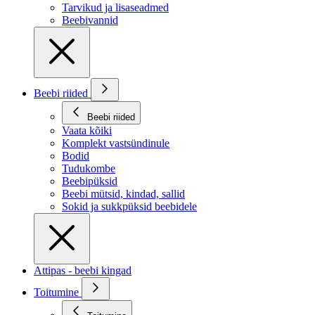
Tarvikud ja lisaseadmed
Beebivannid
Beebi riided
Beebi riided
Vaata kõiki
Komplekt vastsündinule
Bodid
Tudukombe
Beebipüksid
Beebi mütsid, kindad, sallid
Sokid ja sukkpüksid beebidele
Attipas - beebi kingad
Toitumine