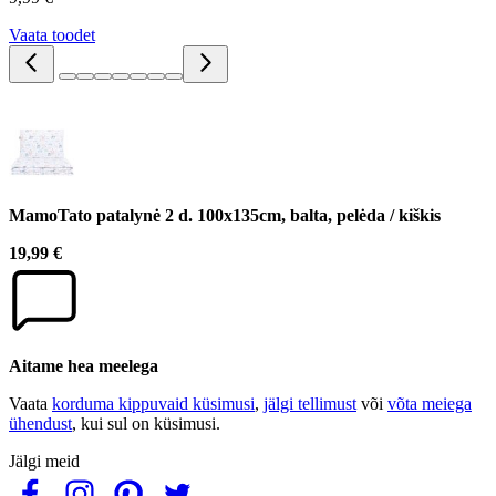
Vaata toodet
MamoTato patalynė 2 d. 100x135cm, balta, pelėda / kiškis
19,99 €
Aitame hea meelega
Vaata
korduma kippuvaid küsimusi
,
jälgi tellimust
või
võta meiega
ühendust
, kui sul on küsimusi.
Jälgi meid