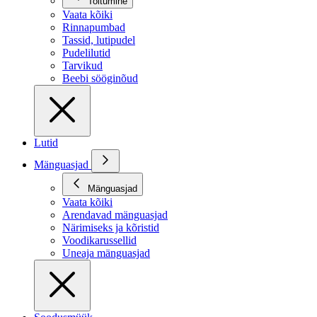
Toitumine
Vaata kõiki
Rinnapumbad
Tassid, lutipudel
Pudelilutid
Tarvikud
Beebi sööginõud
Lutid
Mänguasjad
Mänguasjad
Vaata kõiki
Arendavad mänguasjad
Närimiseks ja kõristid
Voodikarussellid
Uneaja mänguasjad