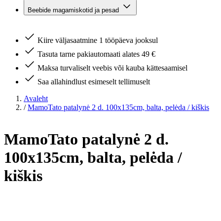
Beebide magamiskotid ja pesad
Kiire väljasaatmine 1 tööpäeva jooksul
Tasuta tarne pakiautomaati alates 49 €
Maksa turvaliselt veebis või kauba kättesaamisel
Saa allahindlust esimeselt tellimuselt
Avaleht
/
MamoTato patalynė 2 d. 100x135cm, balta, pelėda / kiškis
MamoTato patalynė 2 d.
100x135cm, balta, pelėda /
kiškis