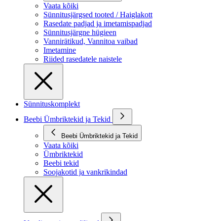
Vaata kõiki
Sünnitusjärgsed tooted / Haiglakott
Rasedate padjad ja imetamispadjad
Sünnitusjärgne hügieen
Vannirätikud, Vannitoa vaibad
Imetamine
Riided rasedatele naistele
Sünnituskomplekt
Beebi Ümbriktekid ja Tekid
Beebi Ümbriktekid ja Tekid
Vaata kõiki
Ümbriktekid
Beebi tekid
Soojakotid ja vankrikindad