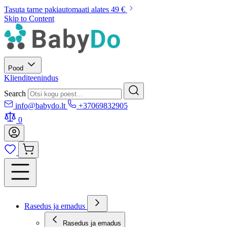
Tasuta tarne pakiautomaati alates 49 €
Skip to Content
Pood
Klienditeenindus
Search
info@babydo.lt
+37069832905
0
Rasedus ja emadus
Rasedus ja emadus