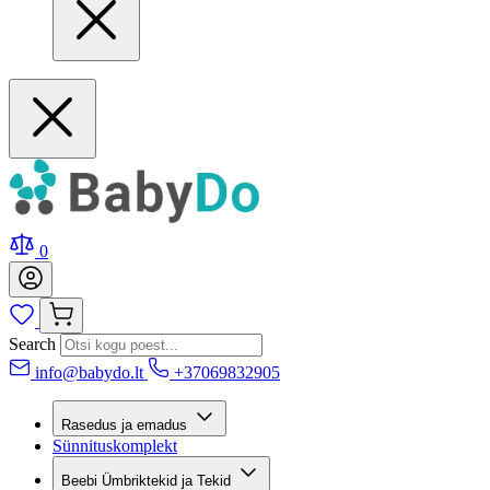
0
Search
info@babydo.lt
+37069832905
Rasedus ja emadus
Sünnituskomplekt
Beebi Ümbriktekid ja Tekid