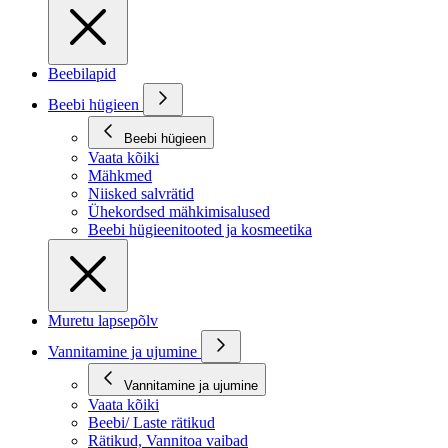
Beebilapid
Beebi hügieen
Beebi hügieen
Vaata kõiki
Mähkmed
Niisked salvrätid
Ühekordsed mähkimisalused
Beebi hügieenitooted ja kosmeetika
Muretu lapsepõlv
Vannitamine ja ujumine
Vannitamine ja ujumine
Vaata kõiki
Beebi/ Laste rätikud
Rätikud, Vannitoa vaibad