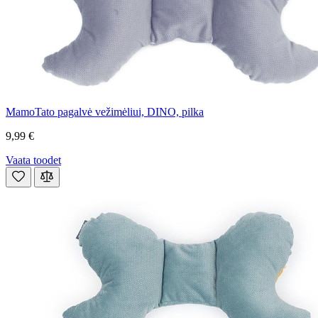
MamoTato pagalvė vežimėliui, DINO, pilka
9,99 €
Vaata toodet