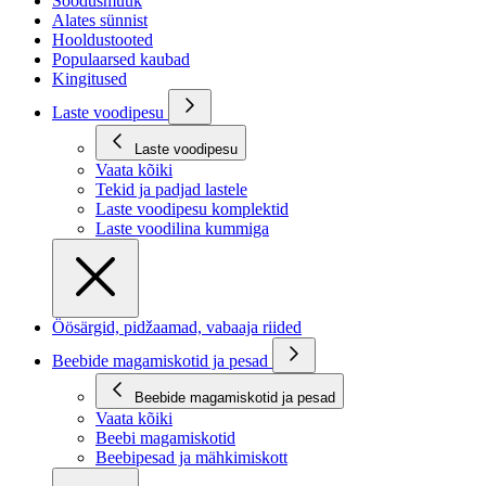
Soodusmüük
Alates sünnist
Hooldustooted
Populaarsed kaubad
Kingitused
Laste voodipesu
Laste voodipesu
Vaata kõiki
Tekid ja padjad lastele
Laste voodipesu komplektid
Laste voodilina kummiga
Öösärgid, pidžaamad, vabaaja riided
Beebide magamiskotid ja pesad
Beebide magamiskotid ja pesad
Vaata kõiki
Beebi magamiskotid
Beebipesad ja mähkimiskott