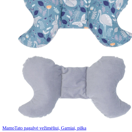
MamoTato pagalvė vežimėliui, Garniai, pilka