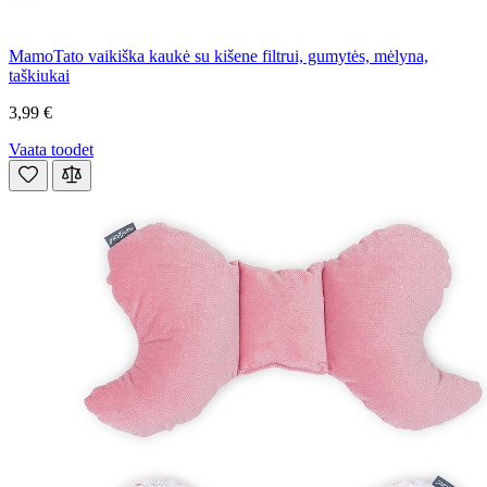
MamoTato vaikiška kaukė su kišene filtrui, gumytės, mėlyna,
taškiukai
3,99 €
Vaata toodet