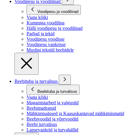
Voodipesu ja voodilinad
Voodipesu ja voodilinad
Vaata kõiki
Kummiga voodilina
Hälli voodipesu ja voodilinad
Padjad ja tekid
Voodipesu voodisse
Voodipesu vankrisse
Muslini tekstiil beebidele
Beebituba ja turvalisus
Beebituba ja turvalisus
Vaata kõiki
Magamistarbed ja valgustid
Beebimadratsid
Mähkimisalused ja Kaasaskantavad mähkimismatid
Beebivoodid ja võrevoodid
Beebi turvalisus
Lapsevankrid ja turvahällid