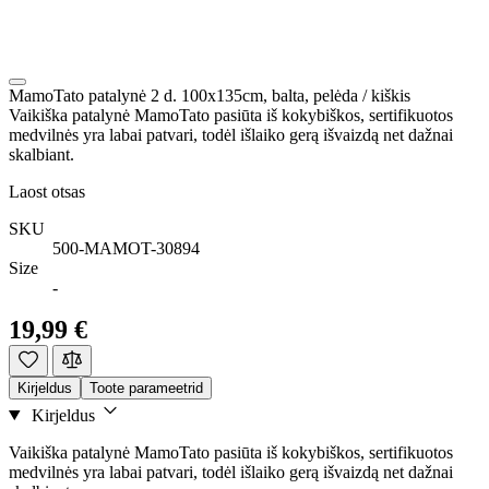
MamoTato patalynė 2 d. 100x135cm, balta, pelėda / kiškis
Vaikiška patalynė MamoTato pasiūta iš kokybiškos, sertifikuotos
medvilnės yra labai patvari, todėl išlaiko gerą išvaizdą net dažnai
skalbiant.
Laost otsas
SKU
500-MAMOT-30894
Size
-
19,99 €
Kirjeldus
Toote parameetrid
Kirjeldus
Vaikiška patalynė MamoTato pasiūta iš kokybiškos, sertifikuotos
medvilnės yra labai patvari, todėl išlaiko gerą išvaizdą net dažnai