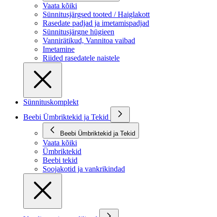
Vaata kõiki
Sünnitusjärgsed tooted / Haiglakott
Rasedate padjad ja imetamispadjad
Sünnitusjärgne hügieen
Vannirätikud, Vannitoa vaibad
Imetamine
Riided rasedatele naistele
Sünnituskomplekt
Beebi Ümbriktekid ja Tekid
Beebi Ümbriktekid ja Tekid
Vaata kõiki
Ümbriktekid
Beebi tekid
Soojakotid ja vankrikindad