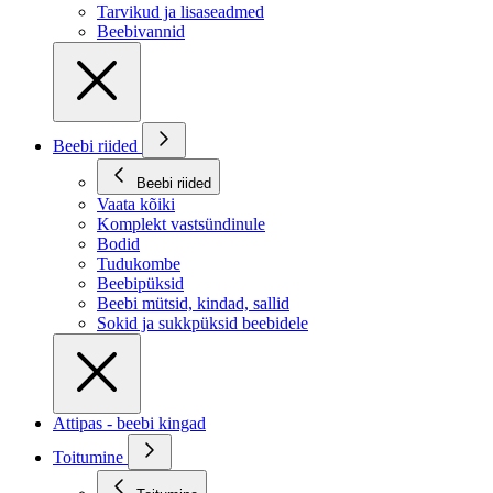
Tarvikud ja lisaseadmed
Beebivannid
Beebi riided
Beebi riided
Vaata kõiki
Komplekt vastsündinule
Bodid
Tudukombe
Beebipüksid
Beebi mütsid, kindad, sallid
Sokid ja sukkpüksid beebidele
Attipas - beebi kingad
Toitumine