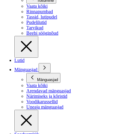
Toitumine
Vaata kõiki
Rinnapumbad
Tassid, lutipudel
Pudelilutid
Tarvikud
Beebi sööginõud
Lutid
Mänguasjad
Mänguasjad
Vaata kõiki
Arendavad mänguasjad
Närimiseks ja kõristid
Voodikarussellid
Uneaja mänguasjad