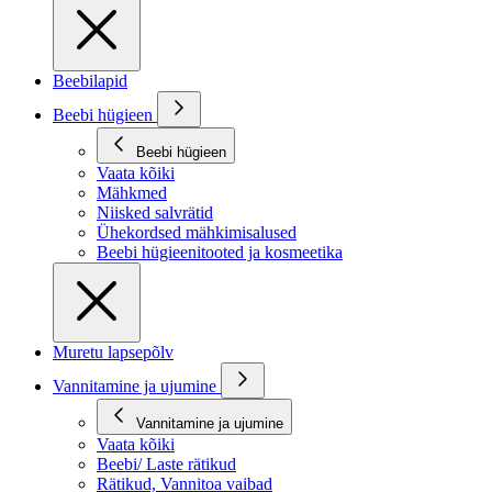
Beebilapid
Beebi hügieen
Beebi hügieen
Vaata kõiki
Mähkmed
Niisked salvrätid
Ühekordsed mähkimisalused
Beebi hügieenitooted ja kosmeetika
Muretu lapsepõlv
Vannitamine ja ujumine
Vannitamine ja ujumine
Vaata kõiki
Beebi/ Laste rätikud
Rätikud, Vannitoa vaibad