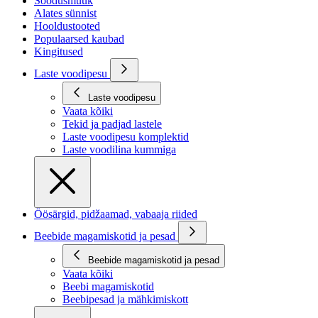
Soodusmüük
Alates sünnist
Hooldustooted
Populaarsed kaubad
Kingitused
Laste voodipesu
Laste voodipesu
Vaata kõiki
Tekid ja padjad lastele
Laste voodipesu komplektid
Laste voodilina kummiga
Öösärgid, pidžaamad, vabaaja riided
Beebide magamiskotid ja pesad
Beebide magamiskotid ja pesad
Vaata kõiki
Beebi magamiskotid
Beebipesad ja mähkimiskott