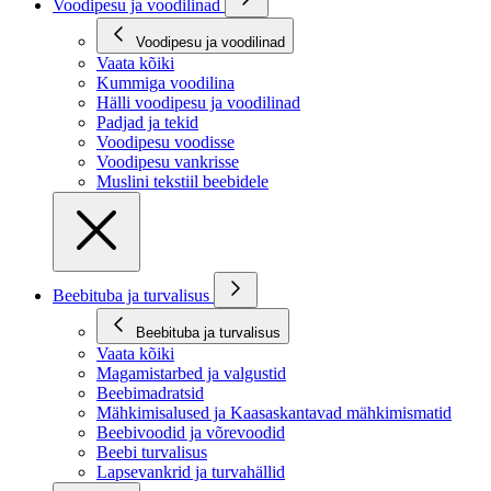
Voodipesu ja voodilinad
Voodipesu ja voodilinad
Vaata kõiki
Kummiga voodilina
Hälli voodipesu ja voodilinad
Padjad ja tekid
Voodipesu voodisse
Voodipesu vankrisse
Muslini tekstiil beebidele
Beebituba ja turvalisus
Beebituba ja turvalisus
Vaata kõiki
Magamistarbed ja valgustid
Beebimadratsid
Mähkimisalused ja Kaasaskantavad mähkimismatid
Beebivoodid ja võrevoodid
Beebi turvalisus
Lapsevankrid ja turvahällid