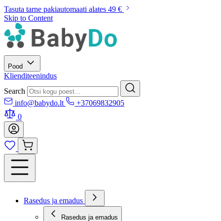
Tasuta tarne pakiautomaati alates 49 €
Skip to Content
Pood
Klienditeenindus
Search
info@babydo.lt
+37069832905
0
Rasedus ja emadus
Rasedus ja emadus