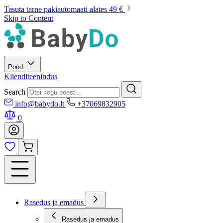
Tasuta tarne pakiautomaati alates 49 €
Skip to Content
Pood
Klienditeenindus
Search
info@babydo.lt
+37069832905
0
Rasedus ja emadus
Rasedus ja emadus