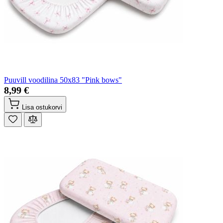
Puuvill voodilina 50x83 "Pink bows"
8,99 €
Lisa ostukorvi