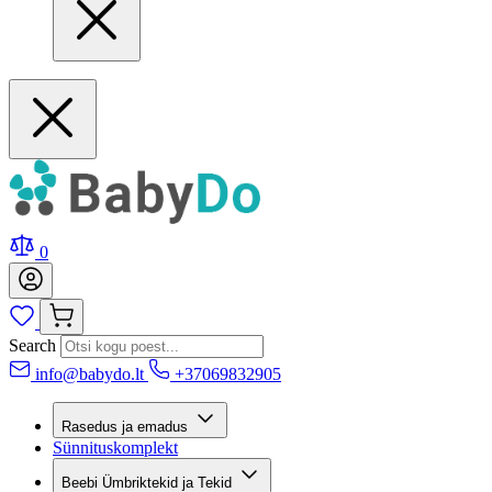
0
Search
info@babydo.lt
+37069832905
Rasedus ja emadus
Sünnituskomplekt
Beebi Ümbriktekid ja Tekid