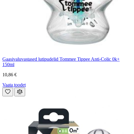
Gaasivaluvastased lutipudelid Tommee Tippee Anti-Colic 0k+
150ml
10,86 €
Vaata toodet