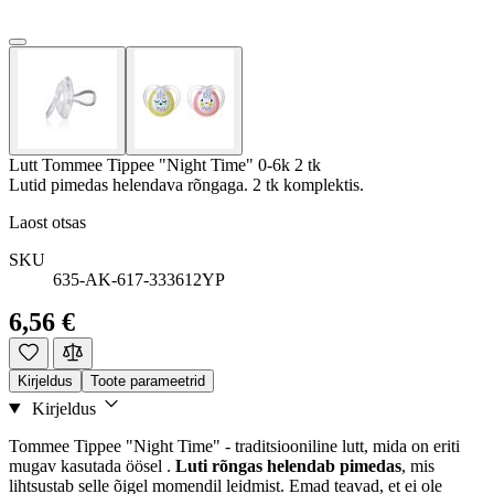
Lutt Tommee Tippee "Night Time" 0-6k 2 tk
Lutid pimedas helendava rõngaga. 2 tk komplektis.
Laost otsas
SKU
635-AK-617-333612YP
6,56 €
Kirjeldus
Toote parameetrid
Kirjeldus
Tommee Tippee "Night Time" - traditsiooniline lutt, mida on eriti
mugav kasutada öösel .
Luti rõngas helendab pimedas
, mis
lihtsustab selle õigel momendil leidmist. Emad teavad, et ei ole