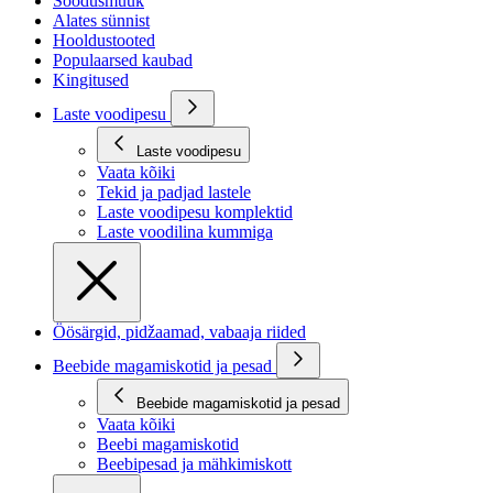
Soodusmüük
Alates sünnist
Hooldustooted
Populaarsed kaubad
Kingitused
Laste voodipesu
Laste voodipesu
Vaata kõiki
Tekid ja padjad lastele
Laste voodipesu komplektid
Laste voodilina kummiga
Öösärgid, pidžaamad, vabaaja riided
Beebide magamiskotid ja pesad
Beebide magamiskotid ja pesad
Vaata kõiki
Beebi magamiskotid
Beebipesad ja mähkimiskott