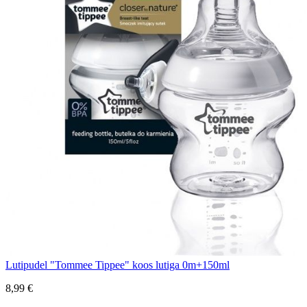
Lutipudel "Tommee Tippee" koos lutiga 0m+150ml
8,99 €