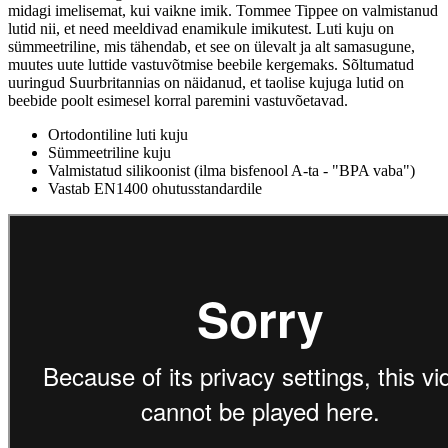
midagi imelisemat, kui vaikne imik. Tommee Tippee on valmistanud
lutid nii, et need meeldivad enamikule imikutest. Luti kuju on
sümmeetriline, mis tähendab, et see on ülevalt ja alt samasugune,
muutes uute luttide vastuvõtmise beebile kergemaks. Sõltumatud
uuringud Suurbritannias on näidanud, et taolise kujuga lutid on
beebide poolt esimesel korral paremini vastuvõetavad.
Ortodontiline luti kuju
Sümmeetriline kuju
Valmistatud silikoonist (ilma bisfenool A-ta - "BPA vaba")
Vastab EN1400 ohutusstandardile