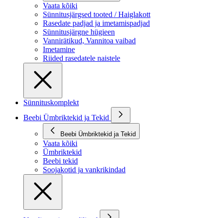
Vaata kõiki
Sünnitusjärgsed tooted / Haiglakott
Rasedate padjad ja imetamispadjad
Sünnitusjärgne hügieen
Vannirätikud, Vannitoa vaibad
Imetamine
Riided rasedatele naistele
Sünnituskomplekt
Beebi Ümbriktekid ja Tekid
Beebi Ümbriktekid ja Tekid
Vaata kõiki
Ümbriktekid
Beebi tekid
Soojakotid ja vankrikindad