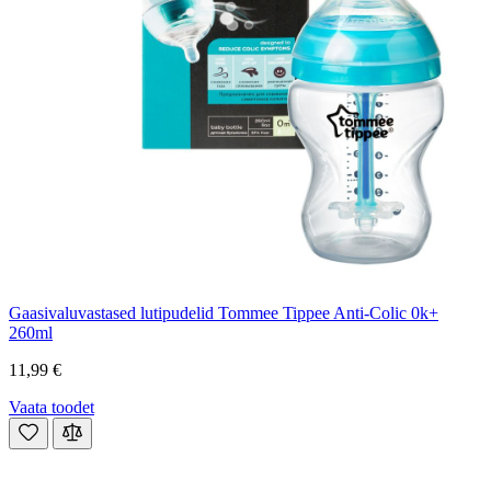
Gaasivaluvastased lutipudelid Tommee Tippee Anti-Colic 0k+
260ml
11,99 €
Vaata toodet