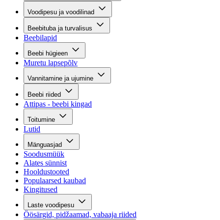
Voodipesu ja voodilinad
Beebituba ja turvalisus
Beebilapid
Beebi hügieen
Muretu lapsepõlv
Vannitamine ja ujumine
Beebi riided
Attipas - beebi kingad
Toitumine
Lutid
Mänguasjad
Soodusmüük
Alates sünnist
Hooldustooted
Populaarsed kaubad
Kingitused
Laste voodipesu
Öösärgid, pidžaamad, vabaaja riided