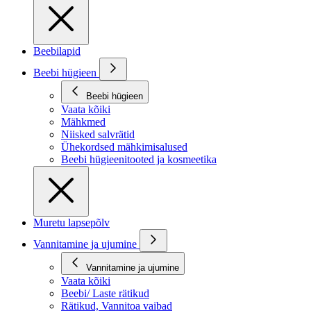
Beebilapid
Beebi hügieen
Beebi hügieen
Vaata kõiki
Mähkmed
Niisked salvrätid
Ühekordsed mähkimisalused
Beebi hügieenitooted ja kosmeetika
Muretu lapsepõlv
Vannitamine ja ujumine
Vannitamine ja ujumine
Vaata kõiki
Beebi/ Laste rätikud
Rätikud, Vannitoa vaibad