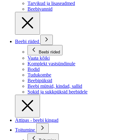
Tarvikud ja lisaseadmed
Beebivannid
Beebi riided
Beebi riided
Vaata kõiki
Komplekt vastsündinule
Bodid
Tudukombe
Beebipüksid
Beebi mütsid, kindad, sallid
Sokid ja sukkpüksid beebidele
Attipas - beebi kingad
Toitumine