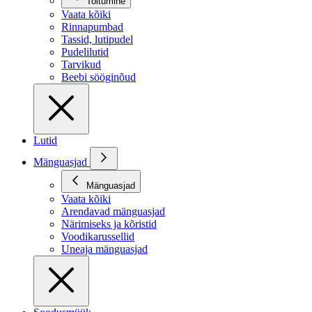
Toitumine
Vaata kõiki
Rinnapumbad
Tassid, lutipudel
Pudelilutid
Tarvikud
Beebi sööginõud
Lutid
Mänguasjad
Mänguasjad
Vaata kõiki
Arendavad mänguasjad
Närimiseks ja kõristid
Voodikarussellid
Uneaja mänguasjad