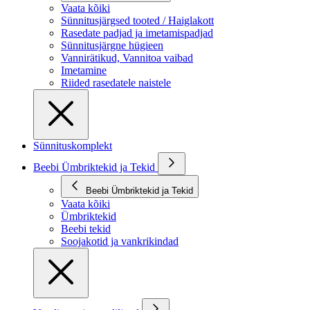
Vaata kõiki
Sünnitusjärgsed tooted / Haiglakott
Rasedate padjad ja imetamispadjad
Sünnitusjärgne hügieen
Vannirätikud, Vannitoa vaibad
Imetamine
Riided rasedatele naistele
Sünnituskomplekt
Beebi Ümbriktekid ja Tekid
Beebi Ümbriktekid ja Tekid
Vaata kõiki
Ümbriktekid
Beebi tekid
Soojakotid ja vankrikindad