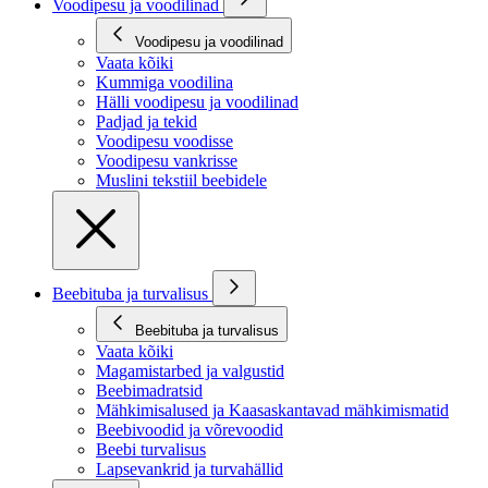
Voodipesu ja voodilinad
Voodipesu ja voodilinad
Vaata kõiki
Kummiga voodilina
Hälli voodipesu ja voodilinad
Padjad ja tekid
Voodipesu voodisse
Voodipesu vankrisse
Muslini tekstiil beebidele
Beebituba ja turvalisus
Beebituba ja turvalisus
Vaata kõiki
Magamistarbed ja valgustid
Beebimadratsid
Mähkimisalused ja Kaasaskantavad mähkimismatid
Beebivoodid ja võrevoodid
Beebi turvalisus
Lapsevankrid ja turvahällid