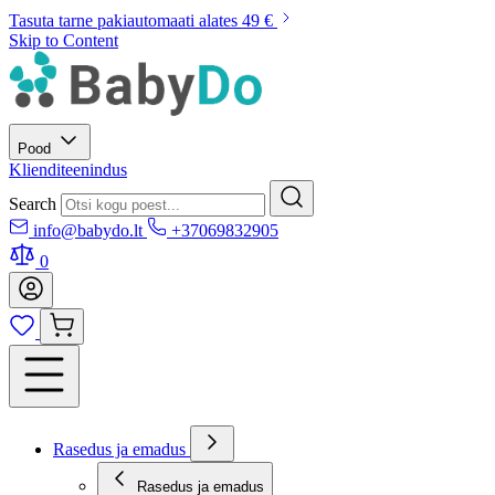
Tasuta tarne pakiautomaati alates 49 €
Skip to Content
Pood
Klienditeenindus
Search
info@babydo.lt
+37069832905
0
Rasedus ja emadus
Rasedus ja emadus