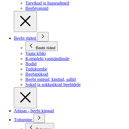
Tarvikud ja lisaseadmed
Beebivannid
Beebi riided
Beebi riided
Vaata kõiki
Komplekt vastsündinule
Bodid
Tudukombe
Beebipüksid
Beebi mütsid, kindad, sallid
Sokid ja sukkpüksid beebidele
Attipas - beebi kingad
Toitumine