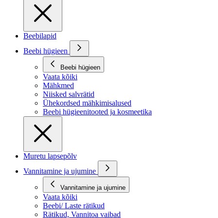
Beebilapid
Beebi hügieen
Beebi hügieen
Vaata kõiki
Mähkmed
Niisked salvrätid
Ühekordsed mähkimisalused
Beebi hügieenitooted ja kosmeetika
Muretu lapsepõlv
Vannitamine ja ujumine
Vannitamine ja ujumine
Vaata kõiki
Beebi/ Laste rätikud
Rätikud, Vannitoa vaibad