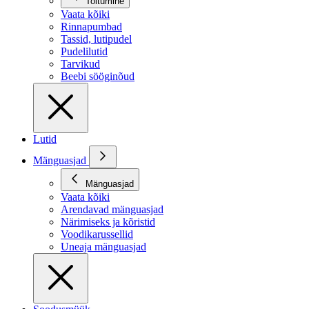
Toitumine
Vaata kõiki
Rinnapumbad
Tassid, lutipudel
Pudelilutid
Tarvikud
Beebi sööginõud
Lutid
Mänguasjad
Mänguasjad
Vaata kõiki
Arendavad mänguasjad
Närimiseks ja kõristid
Voodikarussellid
Uneaja mänguasjad