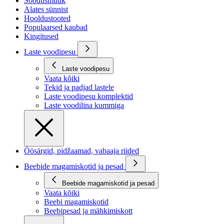
Soodusmüük
Alates sünnist
Hooldustooted
Populaarsed kaubad
Kingitused
Laste voodipesu
Laste voodipesu
Vaata kõiki
Tekid ja padjad lastele
Laste voodipesu komplektid
Laste voodilina kummiga
Öösärgid, pidžaamad, vabaaja riided
Beebide magamiskotid ja pesad
Beebide magamiskotid ja pesad
Vaata kõiki
Beebi magamiskotid
Beebipesad ja mähkimiskott