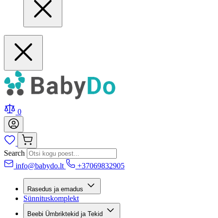
0
Search
info@babydo.lt
+37069832905
Rasedus ja emadus
Sünnituskomplekt
Beebi Ümbriktekid ja Tekid