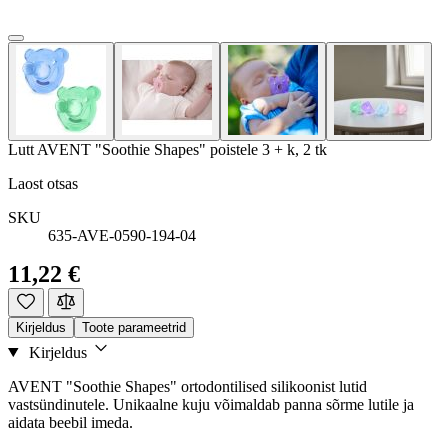
Lutt AVENT "Soothie Shapes" poistele 3 + k, 2 tk
Laost otsas
SKU
635-AVE-0590-194-04
11,22 €
Kirjeldus
Toote parameetrid
Kirjeldus
AVENT "Soothie Shapes" ortodontilised silikoonist lutid
vastsündinutele. Unikaalne kuju võimaldab panna sõrme lutile ja
aidata beebil imeda.