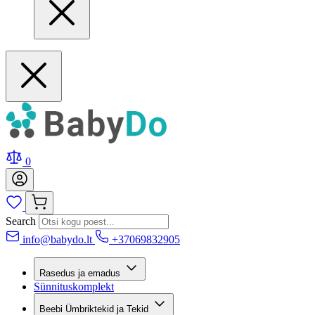
0
Search
info@babydo.lt
+37069832905
Rasedus ja emadus
Sünnituskomplekt
Beebi Ümbriktekid ja Tekid