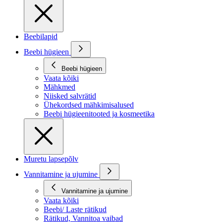
Beebilapid
Beebi hügieen
Beebi hügieen
Vaata kõiki
Mähkmed
Niisked salvrätid
Ühekordsed mähkimisalused
Beebi hügieenitooted ja kosmeetika
Muretu lapsepõlv
Vannitamine ja ujumine
Vannitamine ja ujumine
Vaata kõiki
Beebi/ Laste rätikud
Rätikud, Vannitoa vaibad