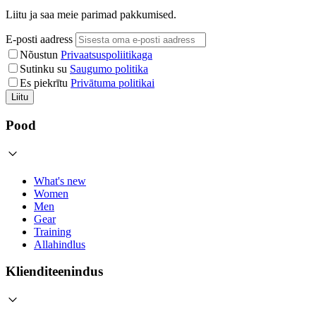
Liitu ja saa meie parimad pakkumised.
E-posti aadress
Nõustun
Privaatsuspoliitikaga
Sutinku su
Saugumo politika
Es piekrītu
Privātuma politikai
Liitu
Pood
What's new
Women
Men
Gear
Training
Allahindlus
Klienditeenindus