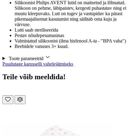
Silikoonist Philips AVENT lutid on maitsetud ja lõhnatud.
Silikoon on pehme, läbipaistev, kergesti puhastatav ning ei
muutu kleepuvaks. Lutt on tugev ja vastupidav ka pärast
pikemaajalisemat kasutamist ning säilitab oma kuju ja
värvuse.
Lutti saab steriliseerida
Pestav nõudepesumasinas
Valmistatud silikoonist (ilma bisfenool A-ta - "BPA vaba")
Beebidele vanuses 3+ kuud.
Toote parameetrid
Puudutage karusselli vahelejätmiseks
Teile võib meeldida!