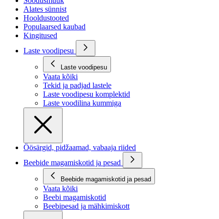
Soodusmüük
Alates sünnist
Hooldustooted
Populaarsed kaubad
Kingitused
Laste voodipesu
Laste voodipesu
Vaata kõiki
Tekid ja padjad lastele
Laste voodipesu komplektid
Laste voodilina kummiga
Öösärgid, pidžaamad, vabaaja riided
Beebide magamiskotid ja pesad
Beebide magamiskotid ja pesad
Vaata kõiki
Beebi magamiskotid
Beebipesad ja mähkimiskott