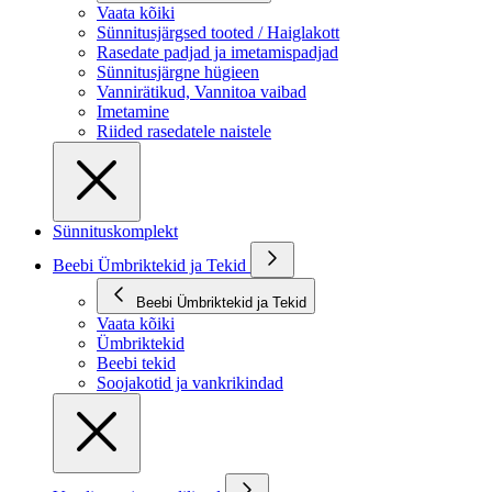
Vaata kõiki
Sünnitusjärgsed tooted / Haiglakott
Rasedate padjad ja imetamispadjad
Sünnitusjärgne hügieen
Vannirätikud, Vannitoa vaibad
Imetamine
Riided rasedatele naistele
Sünnituskomplekt
Beebi Ümbriktekid ja Tekid
Beebi Ümbriktekid ja Tekid
Vaata kõiki
Ümbriktekid
Beebi tekid
Soojakotid ja vankrikindad