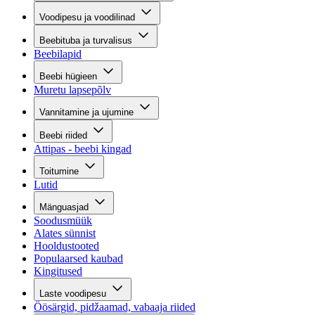
Voodipesu ja voodilinad
Beebituba ja turvalisus
Beebilapid
Beebi hügieen
Muretu lapsepõlv
Vannitamine ja ujumine
Beebi riided
Attipas - beebi kingad
Toitumine
Lutid
Mänguasjad
Soodusmüük
Alates sünnist
Hooldustooted
Populaarsed kaubad
Kingitused
Laste voodipesu
Öösärgid, pidžaamad, vabaaja riided