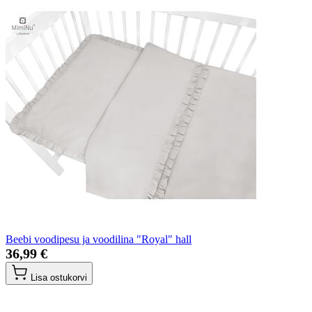
Beebi voodipesu ja voodilina "Royal" hall
36,99 €
Lisa ostukorvi