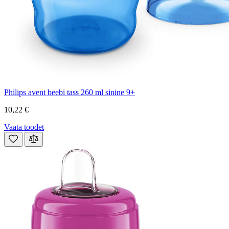
Philips avent beebi tass 260 ml sinine 9+
10,22 €
Vaata toodet