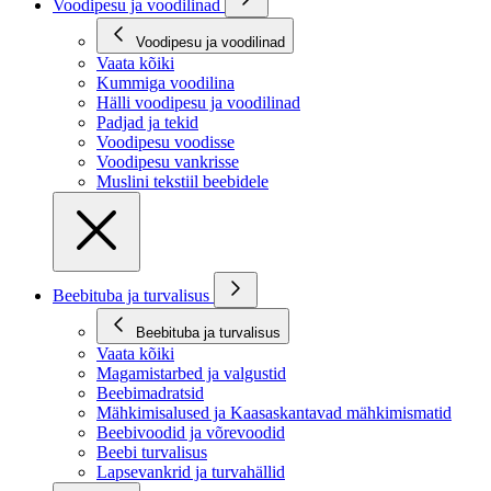
Voodipesu ja voodilinad
Voodipesu ja voodilinad
Vaata kõiki
Kummiga voodilina
Hälli voodipesu ja voodilinad
Padjad ja tekid
Voodipesu voodisse
Voodipesu vankrisse
Muslini tekstiil beebidele
Beebituba ja turvalisus
Beebituba ja turvalisus
Vaata kõiki
Magamistarbed ja valgustid
Beebimadratsid
Mähkimisalused ja Kaasaskantavad mähkimismatid
Beebivoodid ja võrevoodid
Beebi turvalisus
Lapsevankrid ja turvahällid