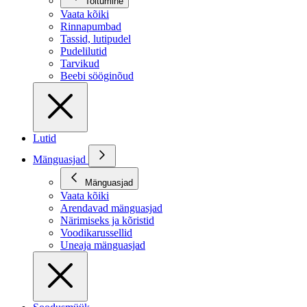
Toitumine
Vaata kõiki
Rinnapumbad
Tassid, lutipudel
Pudelilutid
Tarvikud
Beebi sööginõud
Lutid
Mänguasjad
Mänguasjad
Vaata kõiki
Arendavad mänguasjad
Närimiseks ja kõristid
Voodikarussellid
Uneaja mänguasjad