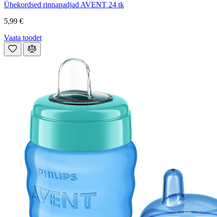
Ühekordsed rinnapadjad AVENT 24 tk
5,99 €
Vaata toodet