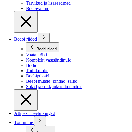
Tarvikud ja lisaseadmed
Beebivannid
Beebi riided
Beebi riided
Vaata kõiki
Komplekt vastsündinule
Bodid
Tudukombe
Beebipüksid
Beebi mütsid, kindad, sallid
Sokid ja sukkpüksid beebidele
Attipas - beebi kingad
Toitumine