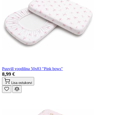
Puuvill voodilina 50x83 "Pink bows"
8,99 €
Lisa ostukorvi