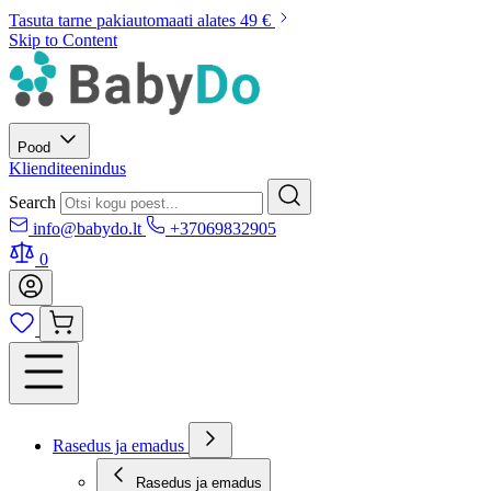
Tasuta tarne pakiautomaati alates 49 €
Skip to Content
Pood
Klienditeenindus
Search
info@babydo.lt
+37069832905
0
Rasedus ja emadus
Rasedus ja emadus