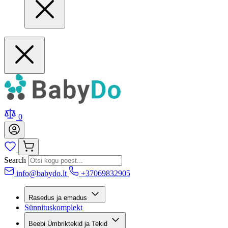
0
Search
info@babydo.lt
+37069832905
Rasedus ja emadus
Sünnituskomplekt
Beebi Ümbriktekid ja Tekid