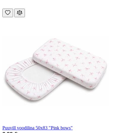
Puuvill voodilina 50x83 "Pink bows"