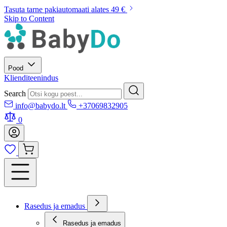
Tasuta tarne pakiautomaati alates 49 €
Skip to Content
Pood
Klienditeenindus
Search
info@babydo.lt
+37069832905
0
Rasedus ja emadus
Rasedus ja emadus