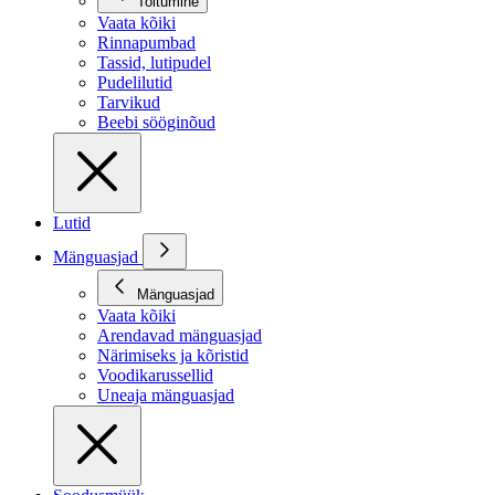
Toitumine
Vaata kõiki
Rinnapumbad
Tassid, lutipudel
Pudelilutid
Tarvikud
Beebi sööginõud
Lutid
Mänguasjad
Mänguasjad
Vaata kõiki
Arendavad mänguasjad
Närimiseks ja kõristid
Voodikarussellid
Uneaja mänguasjad