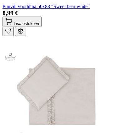
Puuvill voodilina 50x83 "Sweet bear white"
8,99 €
Lisa ostukorvi