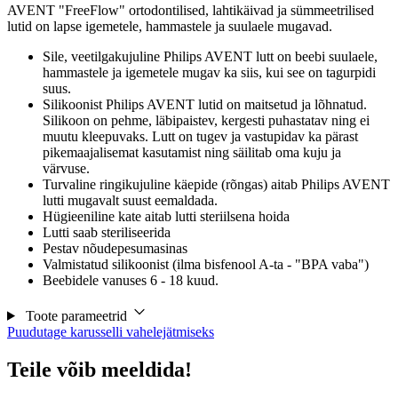
AVENT "FreeFlow" ortodontilised, lahtikäivad ja sümmeetrilised
lutid on lapse igemetele, hammastele ja suulaele mugavad.
Sile, veetilgakujuline Philips AVENT lutt on beebi suulaele,
hammastele ja igemetele mugav ka siis, kui see on tagurpidi
suus.
Silikoonist Philips AVENT lutid on maitsetud ja lõhnatud.
Silikoon on pehme, läbipaistev, kergesti puhastatav ning ei
muutu kleepuvaks. Lutt on tugev ja vastupidav ka pärast
pikemaajalisemat kasutamist ning säilitab oma kuju ja
värvuse.
Turvaline ringikujuline käepide (rõngas) aitab Philips AVENT
lutti mugavalt suust eemaldada.
Hügieeniline kate aitab lutti steriilsena hoida
Lutti saab steriliseerida
Pestav nõudepesumasinas
Valmistatud silikoonist (ilma bisfenool A-ta - "BPA vaba")
Beebidele vanuses 6 - 18 kuud.
Toote parameetrid
Puudutage karusselli vahelejätmiseks
Teile võib meeldida!