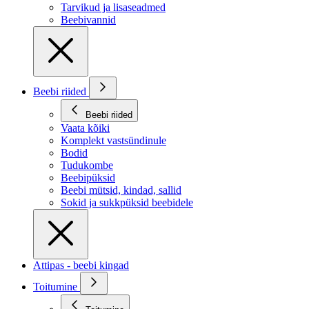
Tarvikud ja lisaseadmed
Beebivannid
Beebi riided
Beebi riided
Vaata kõiki
Komplekt vastsündinule
Bodid
Tudukombe
Beebipüksid
Beebi mütsid, kindad, sallid
Sokid ja sukkpüksid beebidele
Attipas - beebi kingad
Toitumine