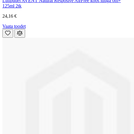
Lutipudel AVENT Natural Resposive AirFree koos lutiga 0m+
125ml 2tk
24,16 €
Vaata toodet