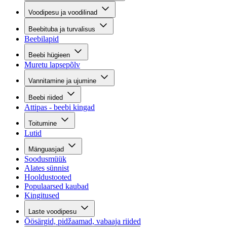
Voodipesu ja voodilinad
Beebituba ja turvalisus
Beebilapid
Beebi hügieen
Muretu lapsepõlv
Vannitamine ja ujumine
Beebi riided
Attipas - beebi kingad
Toitumine
Lutid
Mänguasjad
Soodusmüük
Alates sünnist
Hooldustooted
Populaarsed kaubad
Kingitused
Laste voodipesu
Öösärgid, pidžaamad, vabaaja riided