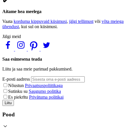
Aitame hea meelega
Vaata
korduma kippuvaid küsimusi
,
jälgi tellimust
või
võta meiega
ühendust
, kui sul on küsimusi.
Jälgi meid
Saa esimesena teada
Liitu ja saa meie parimad pakkumised.
E-posti aadress
Nõustun
Privaatsuspoliitikaga
Sutinku su
Saugumo politika
Es piekrītu
Privātuma politikai
Liitu
Pood