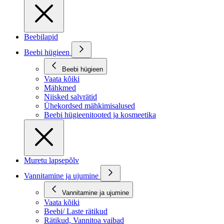
Beebilapid
Beebi hügieen
Beebi hügieen
Vaata kõiki
Mähkmed
Niisked salvrätid
Ühekordsed mähkimisalused
Beebi hügieenitooted ja kosmeetika
Muretu lapsepõlv
Vannitamine ja ujumine
Vannitamine ja ujumine
Vaata kõiki
Beebi/ Laste rätikud
Rätikud, Vannitoa vaibad