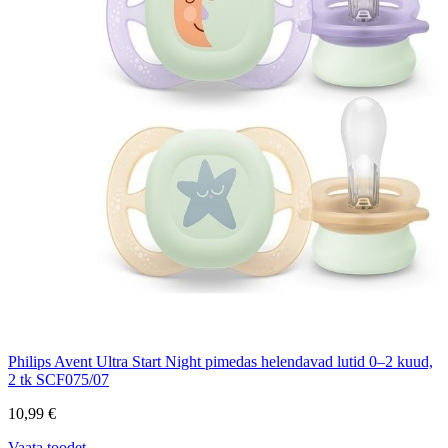
Philips Avent Ultra Start Night pimedas helendavad lutid 0–2 kuud,
2 tk SCF075/07
10,99 €
Vaata toodet