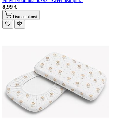
Puuvill voodilina 50x83 "Sweet bear pink"
8,99 €
Lisa ostukorvi