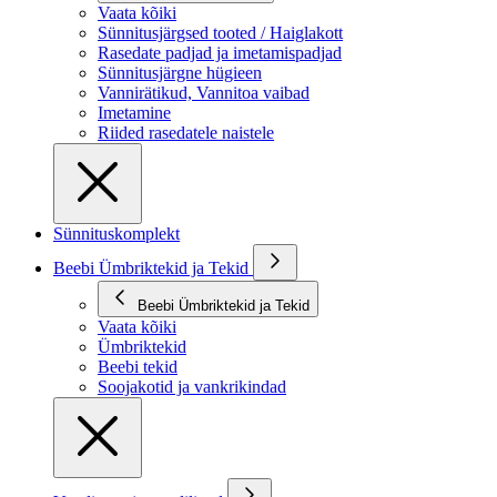
Vaata kõiki
Sünnitusjärgsed tooted / Haiglakott
Rasedate padjad ja imetamispadjad
Sünnitusjärgne hügieen
Vannirätikud, Vannitoa vaibad
Imetamine
Riided rasedatele naistele
Sünnituskomplekt
Beebi Ümbriktekid ja Tekid
Beebi Ümbriktekid ja Tekid
Vaata kõiki
Ümbriktekid
Beebi tekid
Soojakotid ja vankrikindad