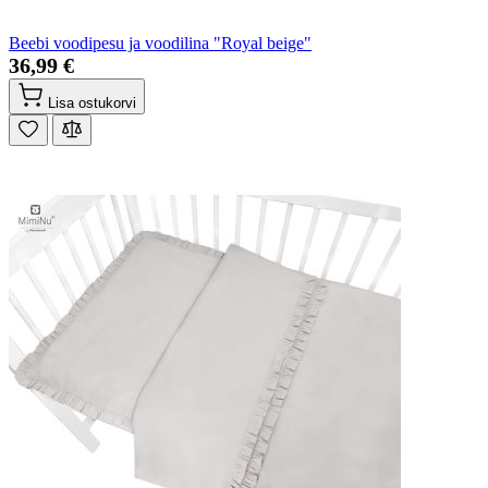
Beebi voodipesu ja voodilina "Royal beige"
36,99 €
Lisa ostukorvi