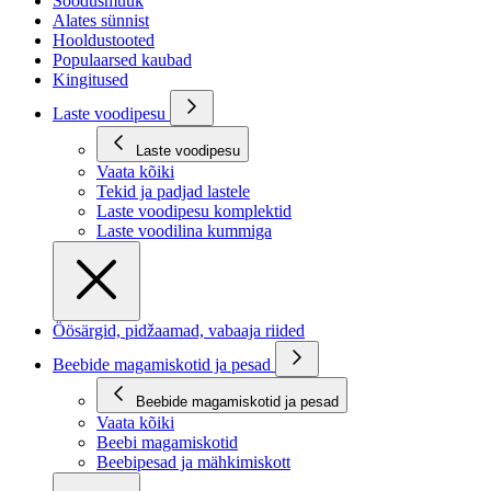
Soodusmüük
Alates sünnist
Hooldustooted
Populaarsed kaubad
Kingitused
Laste voodipesu
Laste voodipesu
Vaata kõiki
Tekid ja padjad lastele
Laste voodipesu komplektid
Laste voodilina kummiga
Öösärgid, pidžaamad, vabaaja riided
Beebide magamiskotid ja pesad
Beebide magamiskotid ja pesad
Vaata kõiki
Beebi magamiskotid
Beebipesad ja mähkimiskott