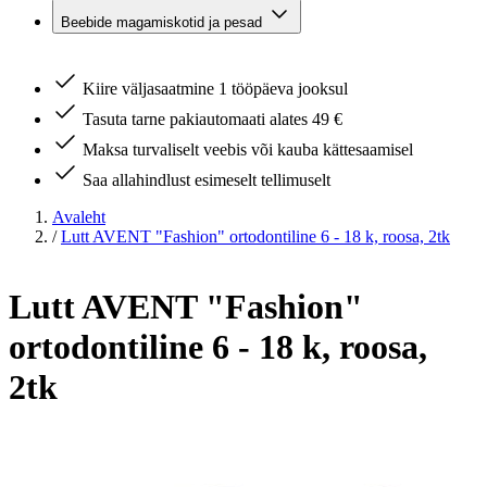
Beebide magamiskotid ja pesad
Kiire väljasaatmine 1 tööpäeva jooksul
Tasuta tarne pakiautomaati alates 49 €
Maksa turvaliselt veebis või kauba kättesaamisel
Saa allahindlust esimeselt tellimuselt
Avaleht
/
Lutt AVENT "Fashion" ortodontiline 6 - 18 k, roosa, 2tk
Lutt AVENT "Fashion"
ortodontiline 6 - 18 k, roosa,
2tk