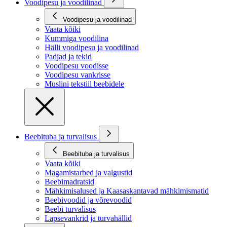
Voodipesu ja voodilinad
Voodipesu ja voodilinad
Vaata kõiki
Kummiga voodilina
Hälli voodipesu ja voodilinad
Padjad ja tekid
Voodipesu voodisse
Voodipesu vankrisse
Muslini tekstiil beebidele
Beebituba ja turvalisus
Beebituba ja turvalisus
Vaata kõiki
Magamistarbed ja valgustid
Beebimadratsid
Mähkimisalused ja Kaasaskantavad mähkimismatid
Beebivoodid ja võrevoodid
Beebi turvalisus
Lapsevankrid ja turvahällid