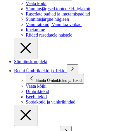
Vaata kõiki
Sünnitusjärgsed tooted / Haiglakott
Rasedate padjad ja imetamispadjad
Sünnitusjärgne hügieen
Vannirätikud, Vannitoa vaibad
Imetamine
Riided rasedatele naistele
Sünnituskomplekt
Beebi Ümbriktekid ja Tekid
Beebi Ümbriktekid ja Tekid
Vaata kõiki
Ümbriktekid
Beebi tekid
Soojakotid ja vankrikindad