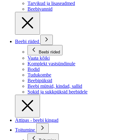
Tarvikud ja lisaseadmed
Beebivannid
Beebi riided
Beebi riided
Vaata kõiki
Komplekt vastsündinule
Bodid
Tudukombe
Beebipüksid
Beebi mütsid, kindad, sallid
Sokid ja sukkpüksid beebidele
Attipas - beebi kingad
Toitumine