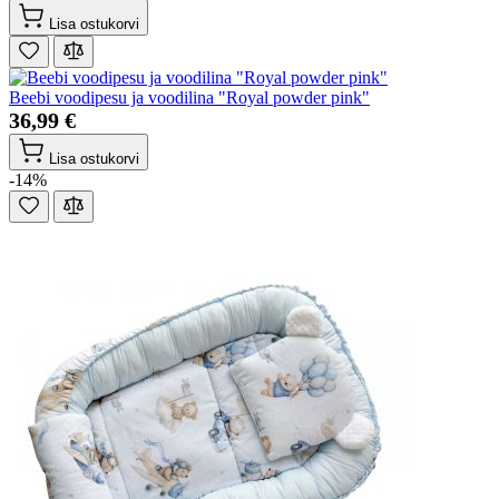
Lisa ostukorvi
Beebi voodipesu ja voodilina "Royal powder pink"
36,99 €
Lisa ostukorvi
-14%