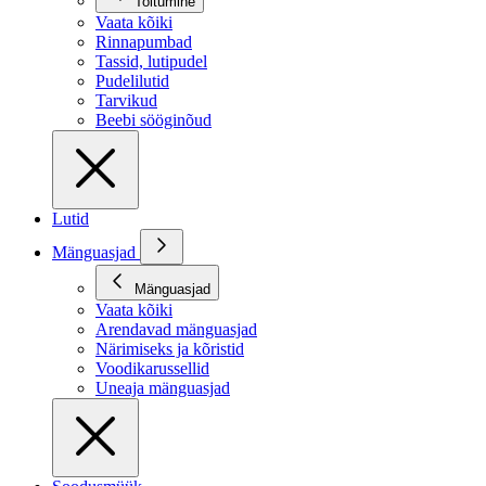
Toitumine
Vaata kõiki
Rinnapumbad
Tassid, lutipudel
Pudelilutid
Tarvikud
Beebi sööginõud
Lutid
Mänguasjad
Mänguasjad
Vaata kõiki
Arendavad mänguasjad
Närimiseks ja kõristid
Voodikarussellid
Uneaja mänguasjad