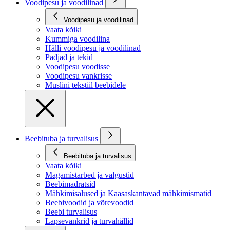
Voodipesu ja voodilinad
Voodipesu ja voodilinad
Vaata kõiki
Kummiga voodilina
Hälli voodipesu ja voodilinad
Padjad ja tekid
Voodipesu voodisse
Voodipesu vankrisse
Muslini tekstiil beebidele
Beebituba ja turvalisus
Beebituba ja turvalisus
Vaata kõiki
Magamistarbed ja valgustid
Beebimadratsid
Mähkimisalused ja Kaasaskantavad mähkimismatid
Beebivoodid ja võrevoodid
Beebi turvalisus
Lapsevankrid ja turvahällid