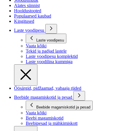
Soodusmüük
Alates sünnist
Hooldustooted
Populaarsed kaubad
Kingitused
Laste voodipesu
Laste voodipesu
Vaata kõiki
Tekid ja padjad lastele
Laste voodipesu komplektid
Laste voodilina kummiga
Öösärgid, pidžaamad, vabaaja riided
Beebide magamiskotid ja pesad
Beebide magamiskotid ja pesad
Vaata kõiki
Beebi magamiskotid
Beebipesad ja mähkimiskott