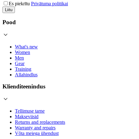
Es piekrītu
Privātuma politikai
Liitu
Pood
What's new
Women
Men
Gear
Training
Allahindlus
Klienditeenindus
Tellimuse tarne
Makseviisid
Returns and replacements
Warranty and repairs
Võta meiega ühendust