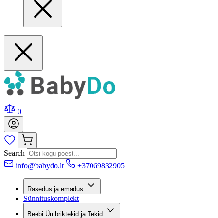
0
Search
info@babydo.lt
+37069832905
Rasedus ja emadus
Sünnituskomplekt
Beebi Ümbriktekid ja Tekid