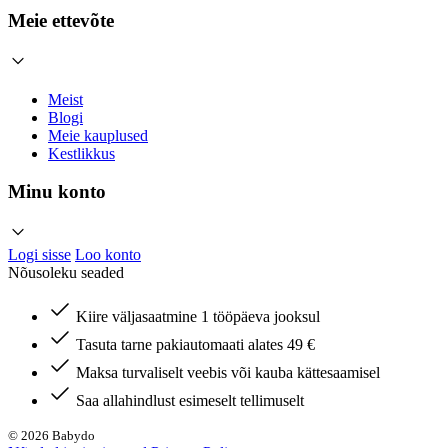
Meie ettevõte
Meist
Blogi
Meie kauplused
Kestlikkus
Minu konto
Logi sisse
Loo konto
Nõusoleku seaded
Kiire väljasaatmine 1 tööpäeva jooksul
Tasuta tarne pakiautomaati alates 49 €
Maksa turvaliselt veebis või kauba kättesaamisel
Saa allahindlust esimeselt tellimuselt
© 2026 Babydo