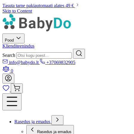
Tasuta tarne pakiautomaati alates 49 €
Skip to Content
Pood
Klienditeenindus
Search
info@babydo.lt
+37069832905
0
Rasedus ja emadus
Rasedus ja emadus