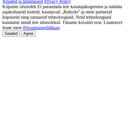
Nõuded ja tingimused
Privacy Policy
Küpsiste nõusolek Et parandada teie kasutajakogemust ja näidata
asjakohaseid tooteid, kasutavad „Babydo“ ja meie partnerid
küpsiseid ning sarnaseid tehnoloogiaid. Neid tehnoloogiaid
kasutame ainult teie nõusolekul. Täname koostöö eest. Lisateavet
leiate meie
Privaatsuspoliitikast
Seaded
Agree