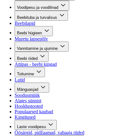
Voodipesu ja voodilinad
Beebituba ja turvalisus
Beebilapid
Beebi hügieen
Muretu lapsepõlv
Vannitamine ja ujumine
Beebi riided
Attipas - beebi kingad
Toitumine
Lutid
Mänguasjad
Soodusmüük
Alates sünnist
Hooldustooted
Populaarsed kaubad
Kingitused
Laste voodipesu
Öösärgid, pidžaamad, vabaaja riided