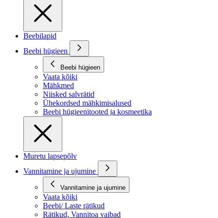
Beebilapid
Beebi hügieen
Beebi hügieen
Vaata kõiki
Mähkmed
Niisked salvrätid
Ühekordsed mähkimisalused
Beebi hügieenitooted ja kosmeetika
Muretu lapsepõlv
Vannitamine ja ujumine
Vannitamine ja ujumine
Vaata kõiki
Beebi/ Laste rätikud
Rätikud, Vannitoa vaibad