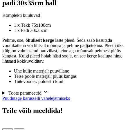
padi 30x35cm hall
Komplekti kuuluvad
1 x Tekk 75x100cm
1 x Padi 30x35cm
Pehme, soe,
õhuliselt kerge
laste pleed. Seda saab kasutada
voodikattena või lihtsalt mõnusa ja pehme padja/tekina. Pleedi üks
külg on valmistatud puuvillast, teine aga mõnusalt pehmest plüüs
kangast. Kuigi pleed hoiab hästi sooja, on see kerge kaaluga ning
lihtsasti kokkuvolditav.
Ühe külje materjal: puuvillane
Teise poole materjal: plüüs kangas
Täitevooder: polüestri kiud
Toote parameetrid
Puudutage karusselli vahelejätmiseks
Teile võib meeldida!