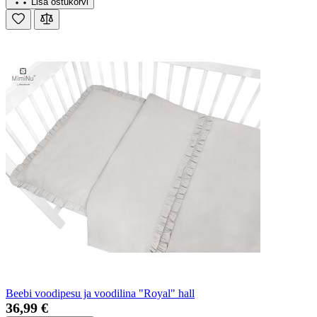
Lisa ostukorvi
Beebi voodipesu ja voodilina "Royal" hall
36,99 €