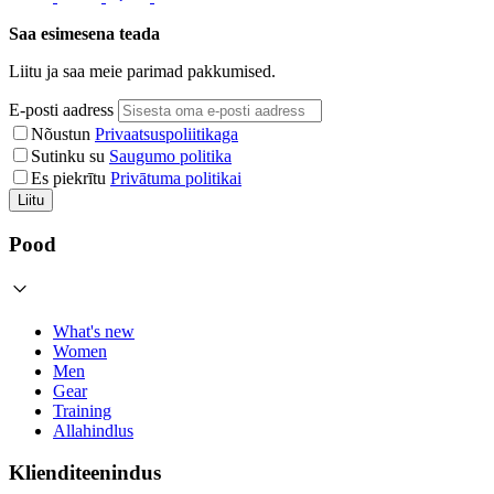
Saa esimesena teada
Liitu ja saa meie parimad pakkumised.
E-posti aadress
Nõustun
Privaatsuspoliitikaga
Sutinku su
Saugumo politika
Es piekrītu
Privātuma politikai
Liitu
Pood
What's new
Women
Men
Gear
Training
Allahindlus
Klienditeenindus