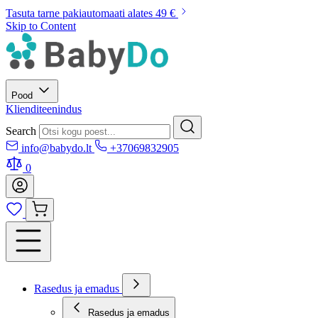
Tasuta tarne pakiautomaati alates 49 €
Skip to Content
Pood
Klienditeenindus
Search
info@babydo.lt
+37069832905
0
Rasedus ja emadus
Rasedus ja emadus