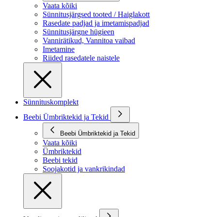
Vaata kõiki
Sünnitusjärgsed tooted / Haiglakott
Rasedate padjad ja imetamispadjad
Sünnitusjärgne hügieen
Vannirätikud, Vannitoa vaibad
Imetamine
Riided rasedatele naistele
Sünnituskomplekt
Beebi Ümbriktekid ja Tekid
Beebi Ümbriktekid ja Tekid
Vaata kõiki
Ümbriktekid
Beebi tekid
Soojakotid ja vankrikindad