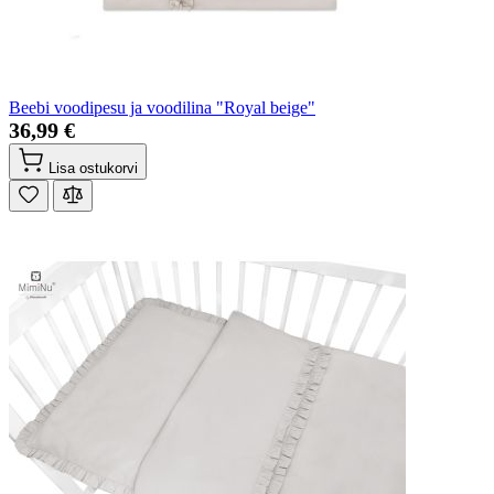
Beebi voodipesu ja voodilina "Royal beige"
36,99 €
Lisa ostukorvi