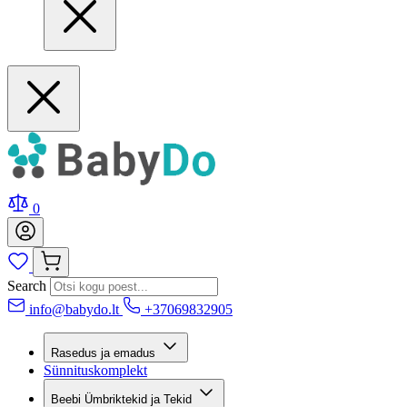
0
Search
info@babydo.lt
+37069832905
Rasedus ja emadus
Sünnituskomplekt
Beebi Ümbriktekid ja Tekid