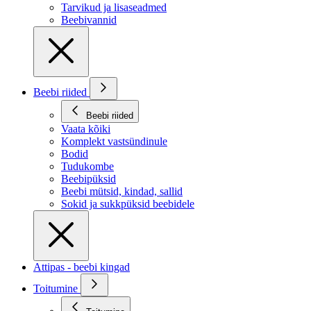
Tarvikud ja lisaseadmed
Beebivannid
Beebi riided
Beebi riided
Vaata kõiki
Komplekt vastsündinule
Bodid
Tudukombe
Beebipüksid
Beebi mütsid, kindad, sallid
Sokid ja sukkpüksid beebidele
Attipas - beebi kingad
Toitumine