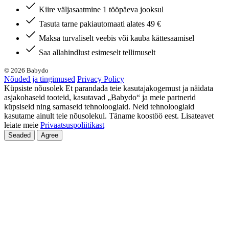
Kiire väljasaatmine 1 tööpäeva jooksul
Tasuta tarne pakiautomaati alates 49 €
Maksa turvaliselt veebis või kauba kättesaamisel
Saa allahindlust esimeselt tellimuselt
© 2026 Babydo
Nõuded ja tingimused
Privacy Policy
Küpsiste nõusolek Et parandada teie kasutajakogemust ja näidata
asjakohaseid tooteid, kasutavad „Babydo“ ja meie partnerid
küpsiseid ning sarnaseid tehnoloogiaid. Neid tehnoloogiaid
kasutame ainult teie nõusolekul. Täname koostöö eest. Lisateavet
leiate meie
Privaatsuspoliitikast
Seaded
Agree