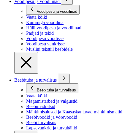
Voodipesu ja voodilinad
Voodipesu ja voodilinad
Vaata kõiki
Kummiga voodilina
Hälli voodipesu ja voodilinad
Padjad ja tekid
Voodipesu voodisse
Voodipesu vankrisse
Muslini tekstiil beebidele
Beebituba ja turvalisus
Beebituba ja turvalisus
Vaata kõiki
Magamistarbed ja valgustid
Beebimadratsid
Mähkimisalused ja Kaasaskantavad mähkimismatid
Beebivoodid ja võrevoodid
Beebi turvalisus
Lapsevankrid ja turvahällid