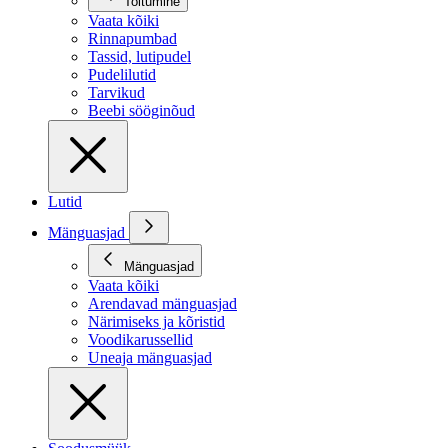
Toitumine
Vaata kõiki
Rinnapumbad
Tassid, lutipudel
Pudelilutid
Tarvikud
Beebi sööginõud
Lutid
Mänguasjad
Mänguasjad
Vaata kõiki
Arendavad mänguasjad
Närimiseks ja kõristid
Voodikarussellid
Uneaja mänguasjad