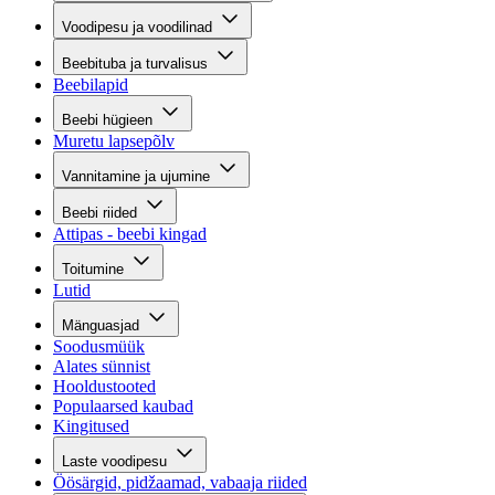
Voodipesu ja voodilinad
Beebituba ja turvalisus
Beebilapid
Beebi hügieen
Muretu lapsepõlv
Vannitamine ja ujumine
Beebi riided
Attipas - beebi kingad
Toitumine
Lutid
Mänguasjad
Soodusmüük
Alates sünnist
Hooldustooted
Populaarsed kaubad
Kingitused
Laste voodipesu
Öösärgid, pidžaamad, vabaaja riided