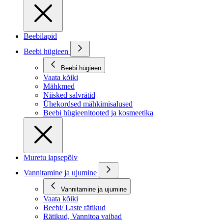
Beebilapid
Beebi hügieen
Beebi hügieen
Vaata kõiki
Mähkmed
Niisked salvrätid
Ühekordsed mähkimisalused
Beebi hügieenitooted ja kosmeetika
Muretu lapsepõlv
Vannitamine ja ujumine
Vannitamine ja ujumine
Vaata kõiki
Beebi/ Laste rätikud
Rätikud, Vannitoa vaibad