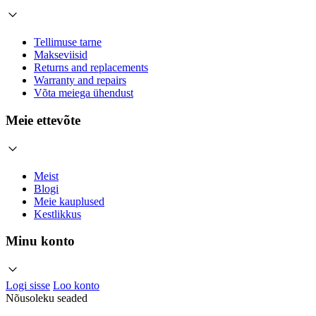
Tellimuse tarne
Makseviisid
Returns and replacements
Warranty and repairs
Võta meiega ühendust
Meie ettevõte
Meist
Blogi
Meie kauplused
Kestlikkus
Minu konto
Logi sisse
Loo konto
Nõusoleku seaded