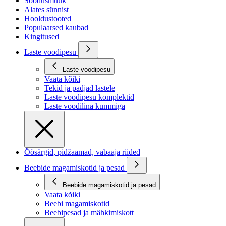
Soodusmüük
Alates sünnist
Hooldustooted
Populaarsed kaubad
Kingitused
Laste voodipesu
Laste voodipesu
Vaata kõiki
Tekid ja padjad lastele
Laste voodipesu komplektid
Laste voodilina kummiga
Öösärgid, pidžaamad, vabaaja riided
Beebide magamiskotid ja pesad
Beebide magamiskotid ja pesad
Vaata kõiki
Beebi magamiskotid
Beebipesad ja mähkimiskott