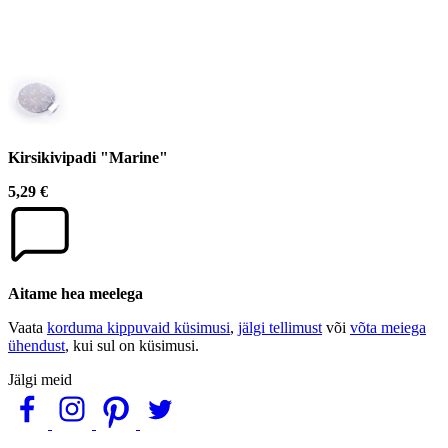
Kirsikivipadi "Marine"
5,29 €
Aitame hea meelega
Vaata
korduma kippuvaid küsimusi
,
jälgi tellimust
või
võta meiega
ühendust
, kui sul on küsimusi.
Jälgi meid