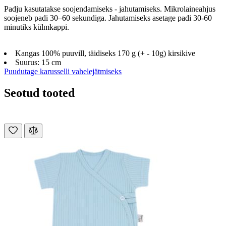
Padju kasutatakse soojendamiseks - jahutamiseks. Mikrolaineahjus
soojeneb padi 30–60 sekundiga. Jahutamiseks asetage padi 30-60
minutiks külmkappi.
Kangas 100% puuvill, täidiseks 170 g (+ - 10g) kirsikive
Suurus: 15 cm
Puudutage karusselli vahelejätmiseks
Seotud tooted