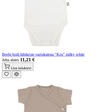
Beebi bodi lühikeste varrukatega "Kos" milky white
11,21 €
Juba alates
Lisa ostukorvi