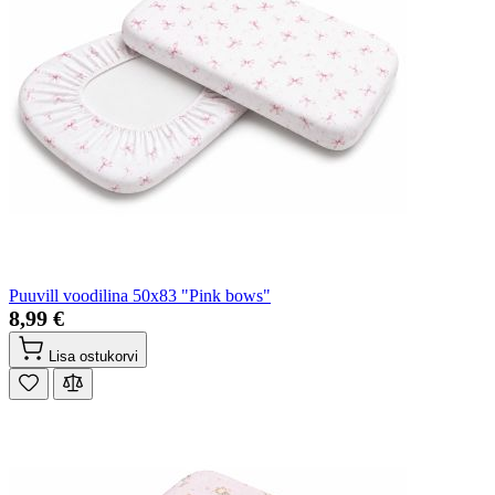
Puuvill voodilina 50x83 "Pink bows"
8,99 €
Lisa ostukorvi