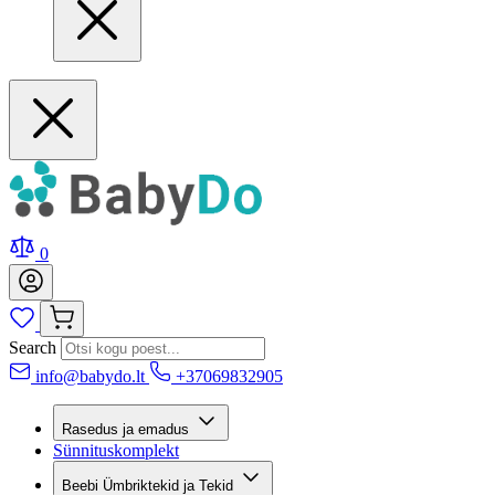
0
Search
info@babydo.lt
+37069832905
Rasedus ja emadus
Sünnituskomplekt
Beebi Ümbriktekid ja Tekid