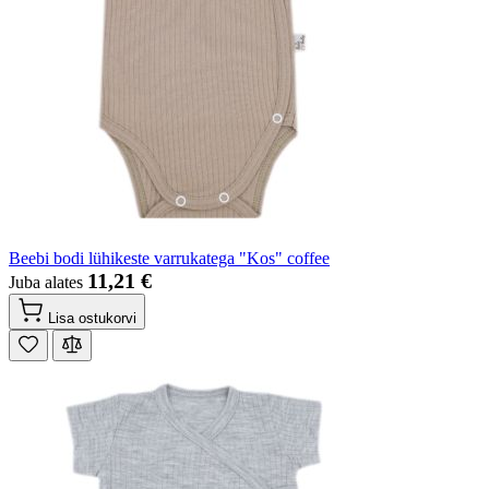
Beebi bodi lühikeste varrukatega "Kos" coffee
11,21 €
Juba alates
Lisa ostukorvi