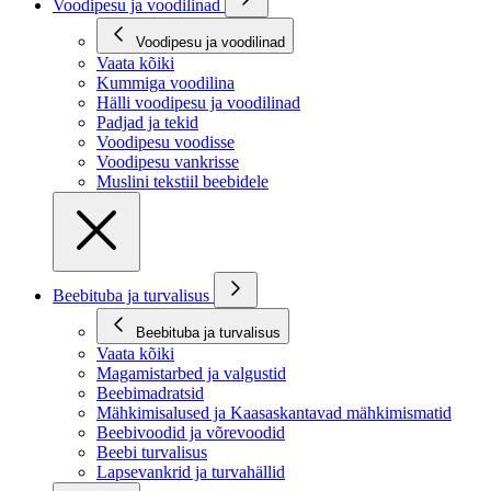
Voodipesu ja voodilinad
Voodipesu ja voodilinad
Vaata kõiki
Kummiga voodilina
Hälli voodipesu ja voodilinad
Padjad ja tekid
Voodipesu voodisse
Voodipesu vankrisse
Muslini tekstiil beebidele
Beebituba ja turvalisus
Beebituba ja turvalisus
Vaata kõiki
Magamistarbed ja valgustid
Beebimadratsid
Mähkimisalused ja Kaasaskantavad mähkimismatid
Beebivoodid ja võrevoodid
Beebi turvalisus
Lapsevankrid ja turvahällid