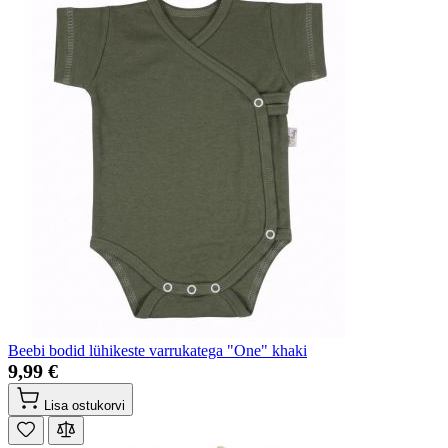
Beebi bodid lühikeste varrukatega "One" khaki
9,99 €
Lisa ostukorvi