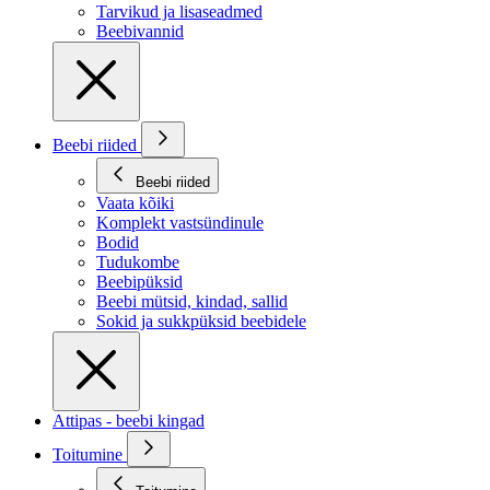
Tarvikud ja lisaseadmed
Beebivannid
Beebi riided
Beebi riided
Vaata kõiki
Komplekt vastsündinule
Bodid
Tudukombe
Beebipüksid
Beebi mütsid, kindad, sallid
Sokid ja sukkpüksid beebidele
Attipas - beebi kingad
Toitumine