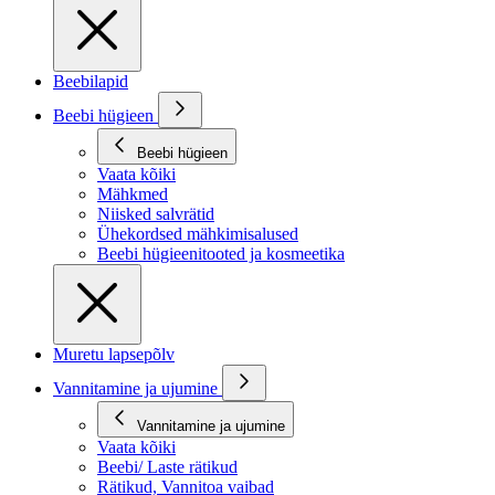
Beebilapid
Beebi hügieen
Beebi hügieen
Vaata kõiki
Mähkmed
Niisked salvrätid
Ühekordsed mähkimisalused
Beebi hügieenitooted ja kosmeetika
Muretu lapsepõlv
Vannitamine ja ujumine
Vannitamine ja ujumine
Vaata kõiki
Beebi/ Laste rätikud
Rätikud, Vannitoa vaibad