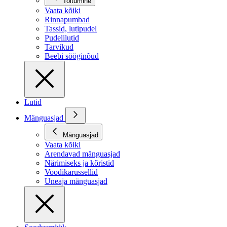
Toitumine
Vaata kõiki
Rinnapumbad
Tassid, lutipudel
Pudelilutid
Tarvikud
Beebi sööginõud
Lutid
Mänguasjad
Mänguasjad
Vaata kõiki
Arendavad mänguasjad
Närimiseks ja kõristid
Voodikarussellid
Uneaja mänguasjad