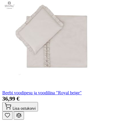
Beebi voodipesu ja voodilina "Royal beige"
36,99 €
Lisa ostukorvi