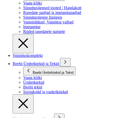
Vaata kõiki
Sünnitusjärgsed tooted / Haiglakott
Rasedate padjad ja imetamispadjad
Sünnitusjärgne hügieen
Vannirätikud, Vannitoa vaibad
Imetamine
Riided rasedatele naistele
Sünnituskomplekt
Beebi Ümbriktekid ja Tekid
Beebi Ümbriktekid ja Tekid
Vaata kõiki
Ümbriktekid
Beebi tekid
Soojakotid ja vankrikindad