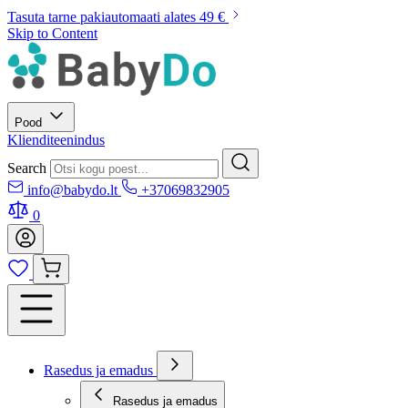
Tasuta tarne pakiautomaati alates 49 €
Skip to Content
Pood
Klienditeenindus
Search
info@babydo.lt
+37069832905
0
Rasedus ja emadus
Rasedus ja emadus