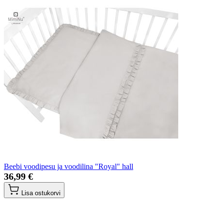
Beebi voodipesu ja voodilina "Royal" hall
36,99 €
Lisa ostukorvi