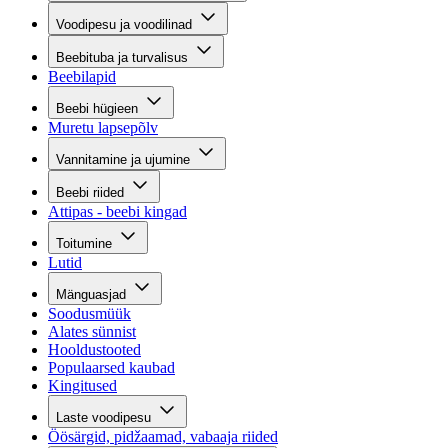
Voodipesu ja voodilinad
Beebituba ja turvalisus
Beebilapid
Beebi hügieen
Muretu lapsepõlv
Vannitamine ja ujumine
Beebi riided
Attipas - beebi kingad
Toitumine
Lutid
Mänguasjad
Soodusmüük
Alates sünnist
Hooldustooted
Populaarsed kaubad
Kingitused
Laste voodipesu
Öösärgid, pidžaamad, vabaaja riided