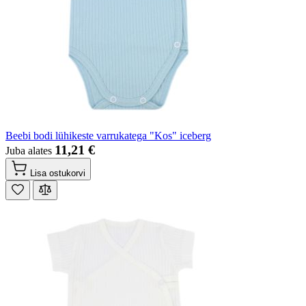
Beebi bodi lühikeste varrukatega "Kos" iceberg
11,21 €
Juba alates
Lisa ostukorvi