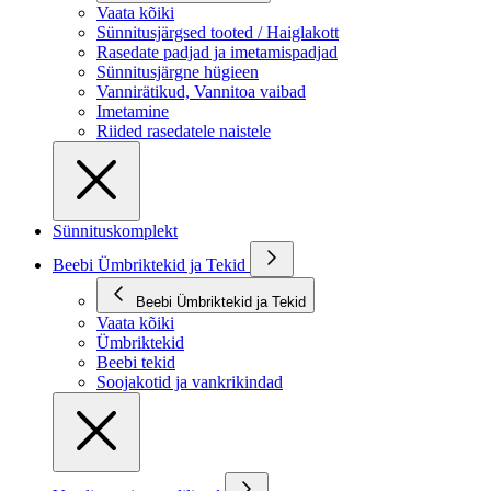
Vaata kõiki
Sünnitusjärgsed tooted / Haiglakott
Rasedate padjad ja imetamispadjad
Sünnitusjärgne hügieen
Vannirätikud, Vannitoa vaibad
Imetamine
Riided rasedatele naistele
Sünnituskomplekt
Beebi Ümbriktekid ja Tekid
Beebi Ümbriktekid ja Tekid
Vaata kõiki
Ümbriktekid
Beebi tekid
Soojakotid ja vankrikindad