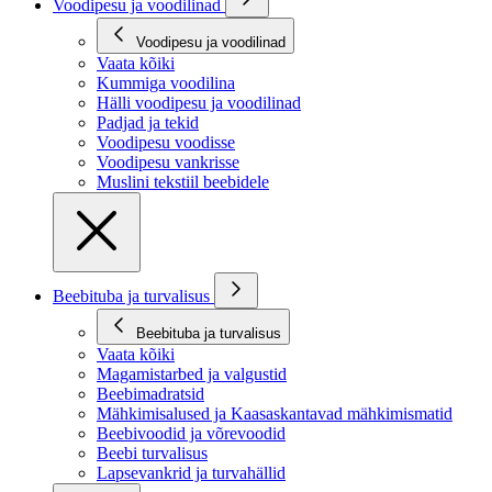
Voodipesu ja voodilinad
Voodipesu ja voodilinad
Vaata kõiki
Kummiga voodilina
Hälli voodipesu ja voodilinad
Padjad ja tekid
Voodipesu voodisse
Voodipesu vankrisse
Muslini tekstiil beebidele
Beebituba ja turvalisus
Beebituba ja turvalisus
Vaata kõiki
Magamistarbed ja valgustid
Beebimadratsid
Mähkimisalused ja Kaasaskantavad mähkimismatid
Beebivoodid ja võrevoodid
Beebi turvalisus
Lapsevankrid ja turvahällid