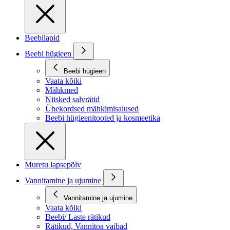
Beebilapid
Beebi hügieen
Beebi hügieen
Vaata kõiki
Mähkmed
Niisked salvrätid
Ühekordsed mähkimisalused
Beebi hügieenitooted ja kosmeetika
Muretu lapsepõlv
Vannitamine ja ujumine
Vannitamine ja ujumine
Vaata kõiki
Beebi/ Laste rätikud
Rätikud, Vannitoa vaibad