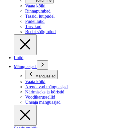
Toitumine
Vaata kõiki
Rinnapumbad
Tassid, lutipudel
Pudelilutid
Tarvikud
Beebi sööginõud
Lutid
Mänguasjad
Mänguasjad
Vaata kõiki
Arendavad mänguasjad
Närimiseks ja kõristid
Voodikarussellid
Uneaja mänguasjad