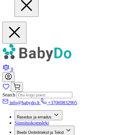
0
Search
info@babydo.lt
+37069832905
Rasedus ja emadus
Sünnituskomplekt
Beebi Ümbriktekid ja Tekid