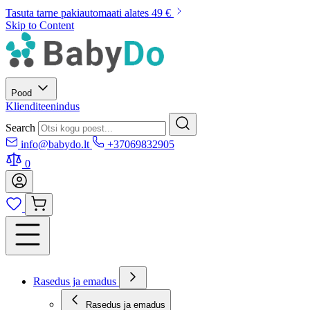
Tasuta tarne pakiautomaati alates 49 €
Skip to Content
Pood
Klienditeenindus
Search
info@babydo.lt
+37069832905
0
Rasedus ja emadus
Rasedus ja emadus