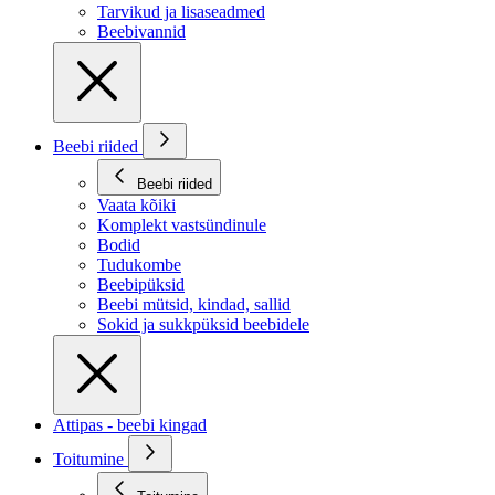
Tarvikud ja lisaseadmed
Beebivannid
Beebi riided
Beebi riided
Vaata kõiki
Komplekt vastsündinule
Bodid
Tudukombe
Beebipüksid
Beebi mütsid, kindad, sallid
Sokid ja sukkpüksid beebidele
Attipas - beebi kingad
Toitumine