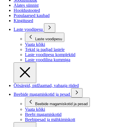
Soodusmüük
Alates sünnist
Hooldustooted
Populaarsed kaubad
Kingitused
Laste voodipesu
Laste voodipesu
Vaata kõiki
Tekid ja padjad lastele
Laste voodipesu komplektid
Laste voodilina kummiga
Öösärgid, pidžaamad, vabaaja riided
Beebide magamiskotid ja pesad
Beebide magamiskotid ja pesad
Vaata kõiki
Beebi magamiskotid
Beebipesad ja mähkimiskott