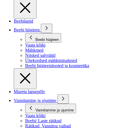
Beebilapid
Beebi hügieen
Beebi hügieen
Vaata kõiki
Mähkmed
Niisked salvrätid
Ühekordsed mähkimisalused
Beebi hügieenitooted ja kosmeetika
Muretu lapsepõlv
Vannitamine ja ujumine
Vannitamine ja ujumine
Vaata kõiki
Beebi/ Laste rätikud
Rätikud, Vannitoa vaibad