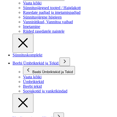
Vaata kõiki
Sünnitusjärgsed tooted / Haiglakott
Rasedate padjad ja imetamispadjad
Sünnitusjärgne hügieen
Vannirätikud, Vannitoa vaibad
Imetamine
Riided rasedatele naistele
Sünnituskomplekt
Beebi Ümbriktekid ja Tekid
Beebi Ümbriktekid ja Tekid
Vaata kõiki
Ümbriktekid
Beebi tekid
Soojakotid ja vankrikindad