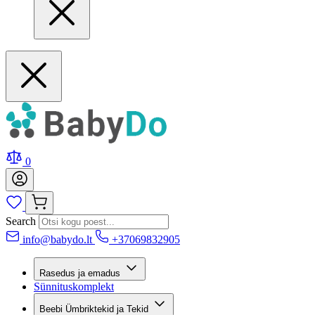
0
Search
info@babydo.lt
+37069832905
Rasedus ja emadus
Sünnituskomplekt
Beebi Ümbriktekid ja Tekid