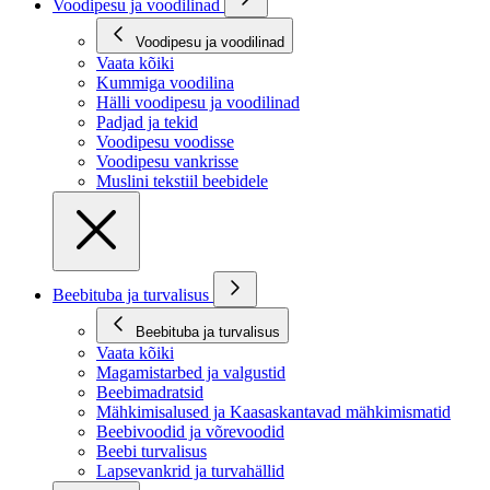
Voodipesu ja voodilinad
Voodipesu ja voodilinad
Vaata kõiki
Kummiga voodilina
Hälli voodipesu ja voodilinad
Padjad ja tekid
Voodipesu voodisse
Voodipesu vankrisse
Muslini tekstiil beebidele
Beebituba ja turvalisus
Beebituba ja turvalisus
Vaata kõiki
Magamistarbed ja valgustid
Beebimadratsid
Mähkimisalused ja Kaasaskantavad mähkimismatid
Beebivoodid ja võrevoodid
Beebi turvalisus
Lapsevankrid ja turvahällid