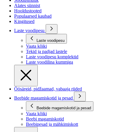
Soodusmüük
Alates sünnist
Hooldustooted
Populaarsed kaubad
Kingitused
Laste voodipesu
Laste voodipesu
Vaata kõiki
Tekid ja padjad lastele
Laste voodipesu komplektid
Laste voodilina kummiga
Öösärgid, pidžaamad, vabaaja riided
Beebide magamiskotid ja pesad
Beebide magamiskotid ja pesad
Vaata kõiki
Beebi magamiskotid
Beebipesad ja mähkimiskott