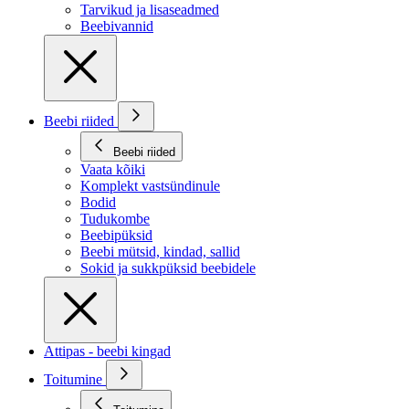
Tarvikud ja lisaseadmed
Beebivannid
Beebi riided
Beebi riided
Vaata kõiki
Komplekt vastsündinule
Bodid
Tudukombe
Beebipüksid
Beebi mütsid, kindad, sallid
Sokid ja sukkpüksid beebidele
Attipas - beebi kingad
Toitumine