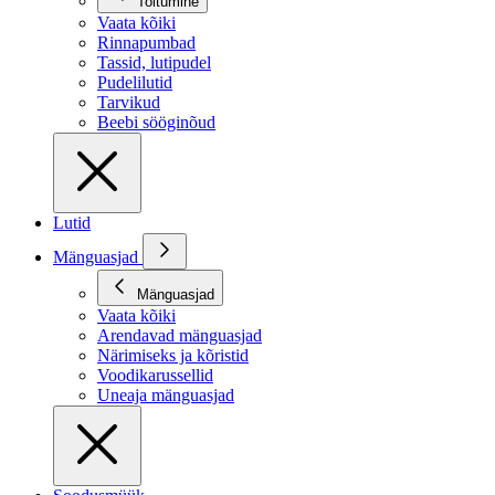
Toitumine
Vaata kõiki
Rinnapumbad
Tassid, lutipudel
Pudelilutid
Tarvikud
Beebi sööginõud
Lutid
Mänguasjad
Mänguasjad
Vaata kõiki
Arendavad mänguasjad
Närimiseks ja kõristid
Voodikarussellid
Uneaja mänguasjad