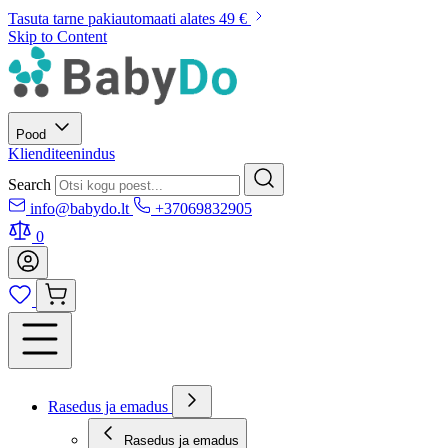
Tasuta tarne pakiautomaati alates 49 €
Skip to Content
Pood
Klienditeenindus
Search
info@babydo.lt
+37069832905
0
Rasedus ja emadus
Rasedus ja emadus