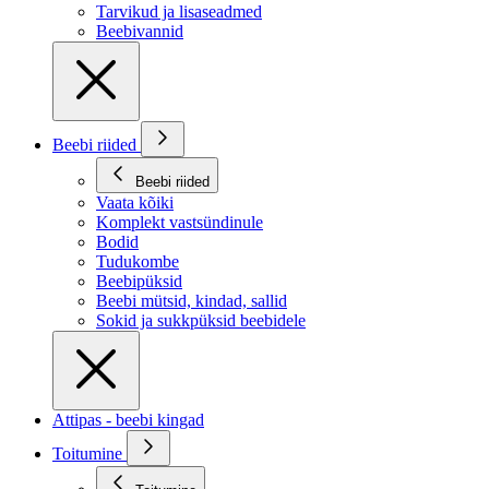
Tarvikud ja lisaseadmed
Beebivannid
Beebi riided
Beebi riided
Vaata kõiki
Komplekt vastsündinule
Bodid
Tudukombe
Beebipüksid
Beebi mütsid, kindad, sallid
Sokid ja sukkpüksid beebidele
Attipas - beebi kingad
Toitumine