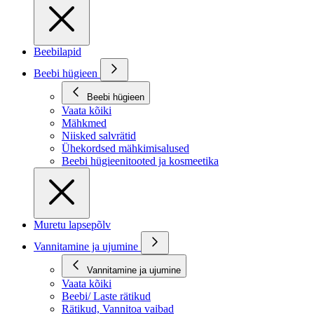
Beebilapid
Beebi hügieen
Beebi hügieen
Vaata kõiki
Mähkmed
Niisked salvrätid
Ühekordsed mähkimisalused
Beebi hügieenitooted ja kosmeetika
Muretu lapsepõlv
Vannitamine ja ujumine
Vannitamine ja ujumine
Vaata kõiki
Beebi/ Laste rätikud
Rätikud, Vannitoa vaibad