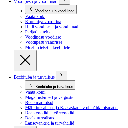
Voodipesu ja voodilinad
Voodipesu ja voodilinad
Vaata kõiki
Kummiga voodilina
Hälli voodipesu ja voodilinad
Padjad ja tekid
Voodipesu voodisse
Voodipesu vankrisse
Muslini tekstiil beebidele
Beebituba ja turvalisus
Beebituba ja turvalisus
Vaata kõiki
Magamistarbed ja valgustid
Beebimadratsid
Mähkimisalused ja Kaasaskantavad mähkimismatid
Beebivoodid ja võrevoodid
Beebi turvalisus
Lapsevankrid ja turvahällid