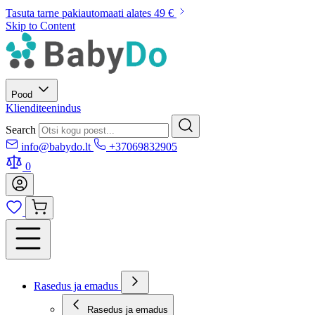
Tasuta tarne pakiautomaati alates 49 €
Skip to Content
Pood
Klienditeenindus
Search
info@babydo.lt
+37069832905
0
Rasedus ja emadus
Rasedus ja emadus