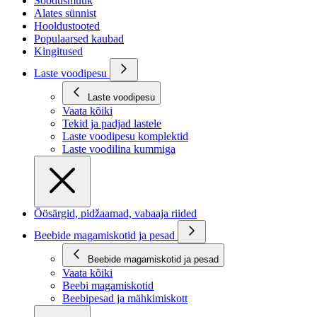
Soodusmüük
Alates sünnist
Hooldustooted
Populaarsed kaubad
Kingitused
Laste voodipesu
Laste voodipesu
Vaata kõiki
Tekid ja padjad lastele
Laste voodipesu komplektid
Laste voodilina kummiga
Öösärgid, pidžaamad, vabaaja riided
Beebide magamiskotid ja pesad
Beebide magamiskotid ja pesad
Vaata kõiki
Beebi magamiskotid
Beebipesad ja mähkimiskott