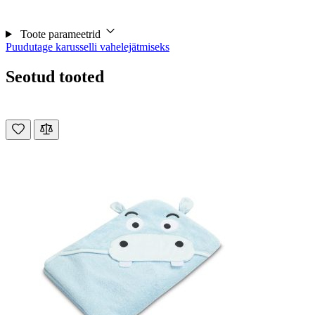
Toote parameetrid
Puudutage karusselli vahelejätmiseks
Seotud tooted