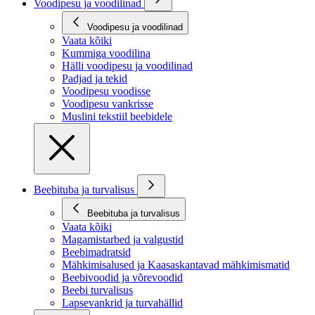
Voodipesu ja voodilinad
Voodipesu ja voodilinad
Vaata kõiki
Kummiga voodilina
Hälli voodipesu ja voodilinad
Padjad ja tekid
Voodipesu voodisse
Voodipesu vankrisse
Muslini tekstiil beebidele
Beebituba ja turvalisus
Beebituba ja turvalisus
Vaata kõiki
Magamistarbed ja valgustid
Beebimadratsid
Mähkimisalused ja Kaasaskantavad mähkimismatid
Beebivoodid ja võrevoodid
Beebi turvalisus
Lapsevankrid ja turvahällid