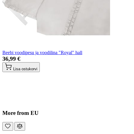
Beebi voodipesu ja voodilina "Royal" hall
36,99 €
Lisa ostukorvi
More from EU