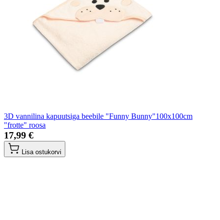
3D vannilina kapuutsiga beebile "Funny Bunny"100x100cm
"frotte" roosa
17,99 €
Lisa ostukorvi