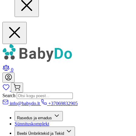
0
Search
info@babydo.lt
+37069832905
Rasedus ja emadus
Sünnituskomplekt
Beebi Ümbriktekid ja Tekid