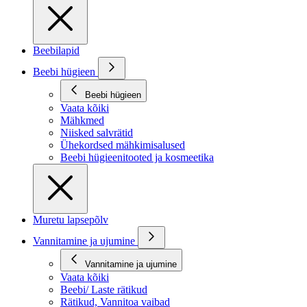
Beebilapid
Beebi hügieen
Beebi hügieen
Vaata kõiki
Mähkmed
Niisked salvrätid
Ühekordsed mähkimisalused
Beebi hügieenitooted ja kosmeetika
Muretu lapsepõlv
Vannitamine ja ujumine
Vannitamine ja ujumine
Vaata kõiki
Beebi/ Laste rätikud
Rätikud, Vannitoa vaibad