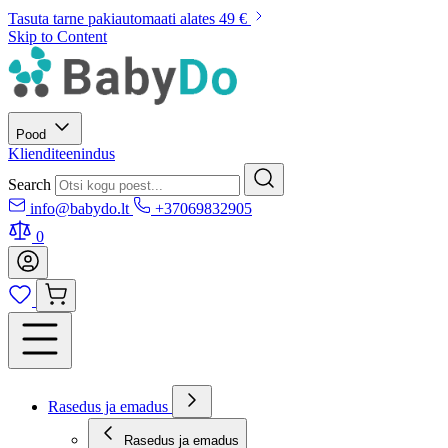
Tasuta tarne pakiautomaati alates 49 €
Skip to Content
Pood
Klienditeenindus
Search
info@babydo.lt
+37069832905
0
Rasedus ja emadus
Rasedus ja emadus