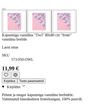
Kapuutsiga vannilina "Owl" 80x80 cm "frotte"
vannilina beebile
Laost otsas
SKU
573-050-OWL
11,99 €
Kirjeldus
Toote parameetrid
Kirjeldus
Pehme ja mugav kapuutsiga vannilina beebidele.
Valmistatud klassikalisest froteekangast, 100% puuvill.