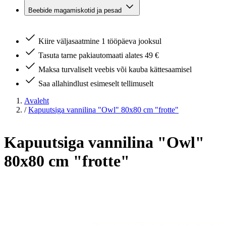
Beebide magamiskotid ja pesad
Kiire väljasaatmine 1 tööpäeva jooksul
Tasuta tarne pakiautomaati alates 49 €
Maksa turvaliselt veebis või kauba kättesaamisel
Saa allahindlust esimeselt tellimuselt
Avaleht
/
Kapuutsiga vannilina "Owl" 80x80 cm "frotte"
Kapuutsiga vannilina "Owl"
80x80 cm "frotte"