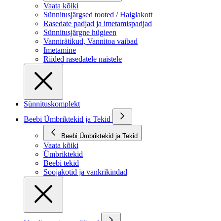
Vaata kõiki
Sünnitusjärgsed tooted / Haiglakott
Rasedate padjad ja imetamispadjad
Sünnitusjärgne hügieen
Vannirätikud, Vannitoa vaibad
Imetamine
Riided rasedatele naistele
Sünnituskomplekt
Beebi Ümbriktekid ja Tekid
Beebi Ümbriktekid ja Tekid
Vaata kõiki
Ümbriktekid
Beebi tekid
Soojakotid ja vankrikindad