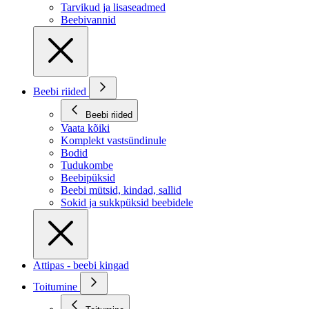
Tarvikud ja lisaseadmed
Beebivannid
Beebi riided
Beebi riided
Vaata kõiki
Komplekt vastsündinule
Bodid
Tudukombe
Beebipüksid
Beebi mütsid, kindad, sallid
Sokid ja sukkpüksid beebidele
Attipas - beebi kingad
Toitumine