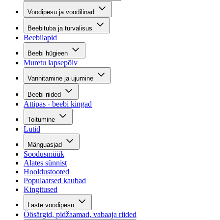
Voodipesu ja voodilinad
Beebituba ja turvalisus
Beebilapid
Beebi hügieen
Muretu lapsepõlv
Vannitamine ja ujumine
Beebi riided
Attipas - beebi kingad
Toitumine
Lutid
Mänguasjad
Soodusmüük
Alates sünnist
Hooldustooted
Populaarsed kaubad
Kingitused
Laste voodipesu
Öösärgid, pidžaamad, vabaaja riided