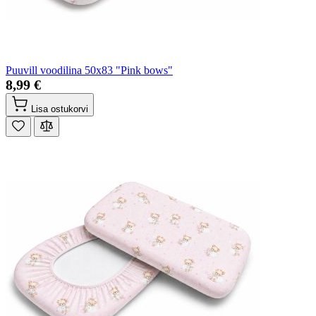
Puuvill voodilina 50x83 "Pink bows"
8,99 €
Lisa ostukorvi