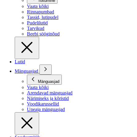
Toitumine
Vaata kõiki
Rinnapumbad
Tassid, lutipudel
Pudelilutid
Tarvikud
Beebi sööginõud
Lutid
Mänguasjad
Mänguasjad
Vaata kõiki
Arendavad mänguasjad
Närimiseks ja kõristid
Voodikarussellid
Uneaja mänguasjad