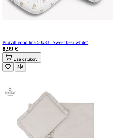
Puuvill voodilina 50x83 "Sweet bear white"
8,99 €
Lisa ostukorvi