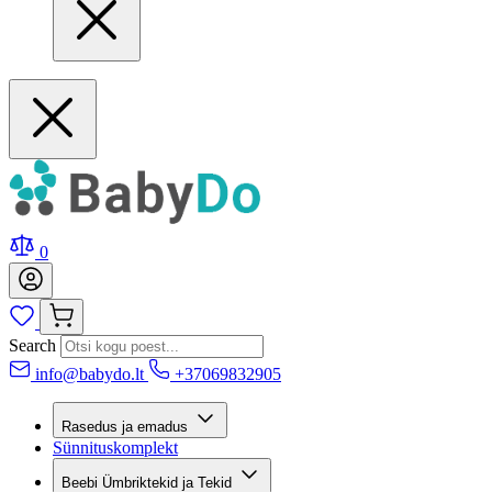
0
Search
info@babydo.lt
+37069832905
Rasedus ja emadus
Sünnituskomplekt
Beebi Ümbriktekid ja Tekid