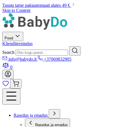
Tasuta tarne pakiautomaati alates 49 €
Skip to Content
Pood
Klienditeenindus
Search
info@babydo.lt
+37069832905
0
Rasedus ja emadus
Rasedus ja emadus