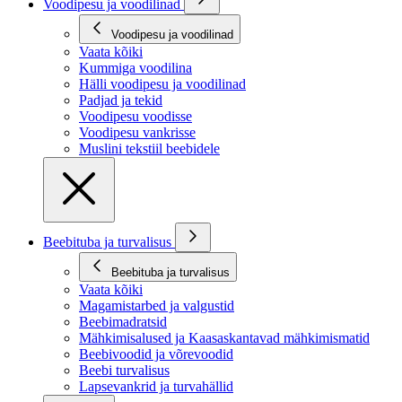
Voodipesu ja voodilinad
Voodipesu ja voodilinad
Vaata kõiki
Kummiga voodilina
Hälli voodipesu ja voodilinad
Padjad ja tekid
Voodipesu voodisse
Voodipesu vankrisse
Muslini tekstiil beebidele
Beebituba ja turvalisus
Beebituba ja turvalisus
Vaata kõiki
Magamistarbed ja valgustid
Beebimadratsid
Mähkimisalused ja Kaasaskantavad mähkimismatid
Beebivoodid ja võrevoodid
Beebi turvalisus
Lapsevankrid ja turvahällid