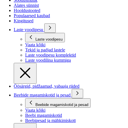
Soodusmüük
Alates sünnist
Hooldustooted
Populaarsed kaubad
Kingitused
Laste voodipesu
Laste voodipesu
Vaata kõiki
Tekid ja padjad lastele
Laste voodipesu komplektid
Laste voodilina kummiga
Öösärgid, pidžaamad, vabaaja riided
Beebide magamiskotid ja pesad
Beebide magamiskotid ja pesad
Vaata kõiki
Beebi magamiskotid
Beebipesad ja mähkimiskott