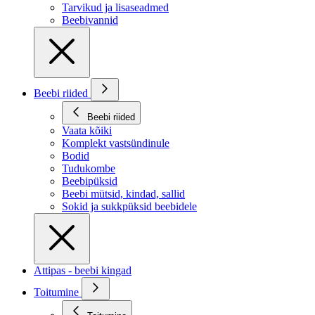
Tarvikud ja lisaseadmed
Beebivannid
Beebi riided
Beebi riided
Vaata kõiki
Komplekt vastsündinule
Bodid
Tudukombe
Beebipüksid
Beebi mütsid, kindad, sallid
Sokid ja sukkpüksid beebidele
Attipas - beebi kingad
Toitumine