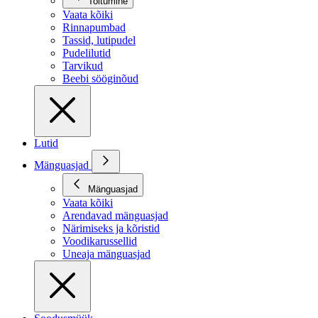
Toitumine
Vaata kõiki
Rinnapumbad
Tassid, lutipudel
Pudelilutid
Tarvikud
Beebi sööginõud
Lutid
Mänguasjad
Mänguasjad
Vaata kõiki
Arendavad mänguasjad
Närimiseks ja kõristid
Voodikarussellid
Uneaja mänguasjad