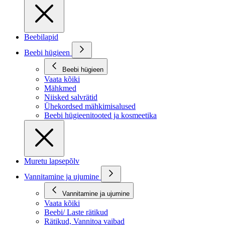
Beebilapid
Beebi hügieen
Beebi hügieen
Vaata kõiki
Mähkmed
Niisked salvrätid
Ühekordsed mähkimisalused
Beebi hügieenitooted ja kosmeetika
Muretu lapsepõlv
Vannitamine ja ujumine
Vannitamine ja ujumine
Vaata kõiki
Beebi/ Laste rätikud
Rätikud, Vannitoa vaibad