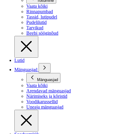
Toitumine
Vaata kõiki
Rinnapumbad
Tassid, lutipudel
Pudelilutid
Tarvikud
Beebi sööginõud
Lutid
Mänguasjad
Mänguasjad
Vaata kõiki
Arendavad mänguasjad
Närimiseks ja kõristid
Voodikarussellid
Uneaja mänguasjad