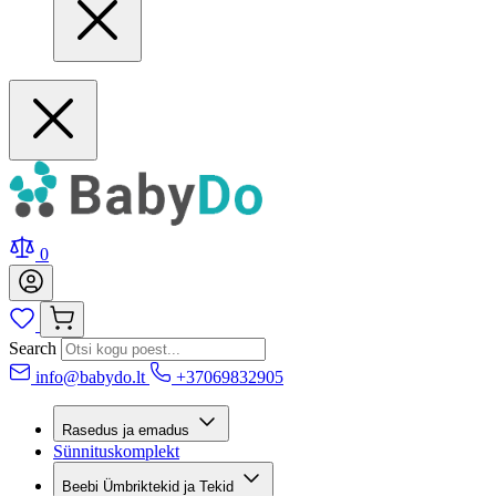
0
Search
info@babydo.lt
+37069832905
Rasedus ja emadus
Sünnituskomplekt
Beebi Ümbriktekid ja Tekid