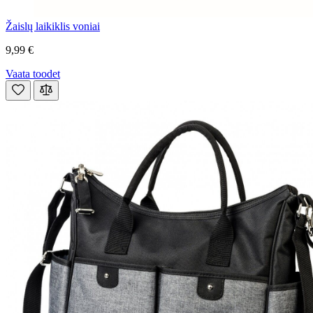
Žaislų laikiklis voniai
9,99 €
Vaata toodet