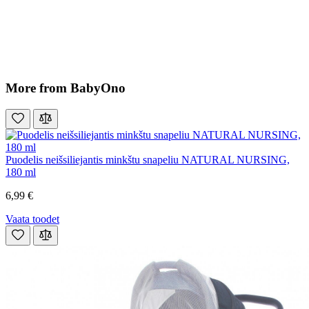
More from BabyOno
Puodelis neišsiliejantis minkštu snapeliu NATURAL NURSING,
180 ml
6,99 €
Vaata toodet