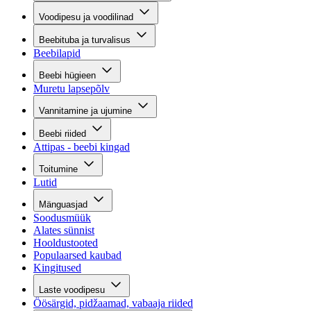
Voodipesu ja voodilinad
Beebituba ja turvalisus
Beebilapid
Beebi hügieen
Muretu lapsepõlv
Vannitamine ja ujumine
Beebi riided
Attipas - beebi kingad
Toitumine
Lutid
Mänguasjad
Soodusmüük
Alates sünnist
Hooldustooted
Populaarsed kaubad
Kingitused
Laste voodipesu
Öösärgid, pidžaamad, vabaaja riided