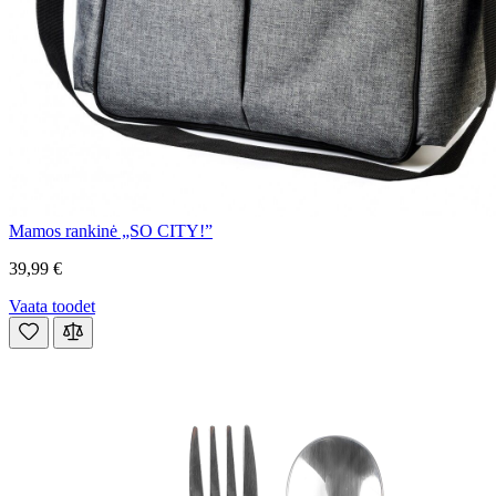
Mamos rankinė „SO CITY!”
39,99 €
Vaata toodet