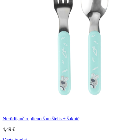
Nerūdijančio plieno šaukštelis + šakutė
4,49 €
Vaata toodet