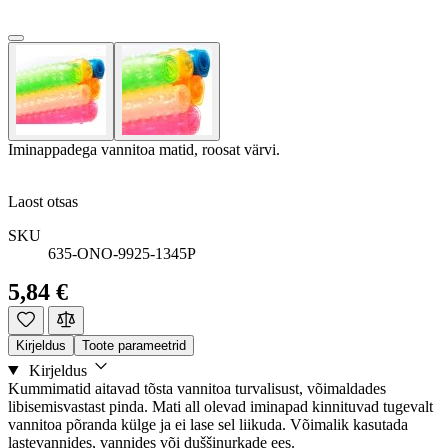
Iminappadega vannitoa matid, roosat värvi.
Laost otsas
SKU
635-ONO-9925-1345P
5,84 €
Kirjeldus
Toote parameetrid
Kirjeldus
Kummimatid aitavad tõsta vannitoa turvalisust, võimaldades
libisemisvastast pinda. Mati all olevad iminapad kinnituvad tugevalt
vannitoa põranda külge ja ei lase sel liikuda. Võimalik kasutada
lastevannides, vannides või duššinurkade ees.