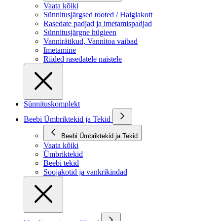
Vaata kõiki
Sünnitusjärgsed tooted / Haiglakott
Rasedate padjad ja imetamispadjad
Sünnitusjärgne hügieen
Vannirätikud, Vannitoa vaibad
Imetamine
Riided rasedatele naistele
Sünnituskomplekt
Beebi Ümbriktekid ja Tekid
Beebi Ümbriktekid ja Tekid
Vaata kõiki
Ümbriktekid
Beebi tekid
Soojakotid ja vankrikindad