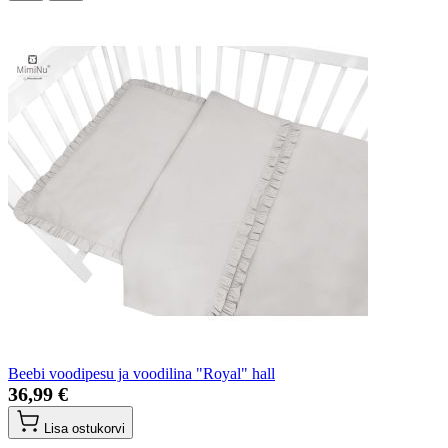
Beebi voodipesu ja voodilina "Royal" hall
36,99 €
Lisa ostukorvi