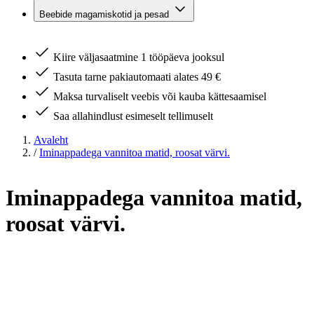
Beebide magamiskotid ja pesad
Kiire väljasaatmine 1 tööpäeva jooksul
Tasuta tarne pakiautomaati alates 49 €
Maksa turvaliselt veebis või kauba kättesaamisel
Saa allahindlust esimeselt tellimuselt
Avaleht
/
Iminappadega vannitoa matid, roosat värvi.
Iminappadega vannitoa matid,
roosat värvi.