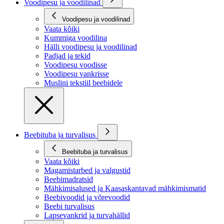
Voodipesu ja voodilinad
Voodipesu ja voodilinad
Vaata kõiki
Kummiga voodilina
Hälli voodipesu ja voodilinad
Padjad ja tekid
Voodipesu voodisse
Voodipesu vankrisse
Muslini tekstiil beebidele
Beebituba ja turvalisus
Beebituba ja turvalisus
Vaata kõiki
Magamistarbed ja valgustid
Beebimadratsid
Mähkimisalused ja Kaasaskantavad mähkimismatid
Beebivoodid ja võrevoodid
Beebi turvalisus
Lapsevankrid ja turvahällid