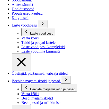
Soodusmüük
Alates sünnist
Hooldustooted
Populaarsed kaubad
Kingitused
Laste voodipesu
Laste voodipesu
Vaata kõiki
Tekid ja padjad lastele
Laste voodipesu komplektid
Laste voodilina kummiga
Öösärgid, pidžaamad, vabaaja riided
Beebide magamiskotid ja pesad
Beebide magamiskotid ja pesad
Vaata kõiki
Beebi magamiskotid
Beebipesad ja mähkimiskott