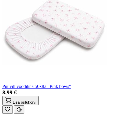
Puuvill voodilina 50x83 "Pink bows"
8,99 €
Lisa ostukorvi