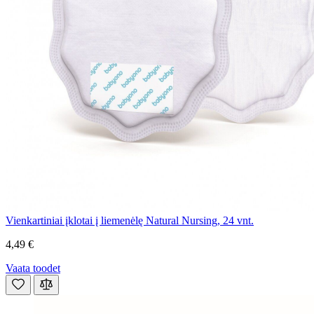
Vienkartiniai įklotai į liemenėlę Natural Nursing, 24 vnt.
4,49 €
Vaata toodet