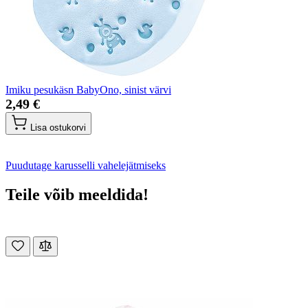
Imiku pesukäsn BabyOno, sinist värvi
2,49 €
Lisa ostukorvi
Puudutage karusselli vahelejätmiseks
Teile võib meeldida!