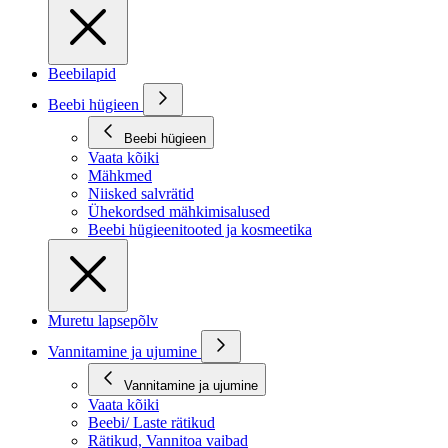
Beebilapid
Beebi hügieen
Beebi hügieen
Vaata kõiki
Mähkmed
Niisked salvrätid
Ühekordsed mähkimisalused
Beebi hügieenitooted ja kosmeetika
Muretu lapsepõlv
Vannitamine ja ujumine
Vannitamine ja ujumine
Vaata kõiki
Beebi/ Laste rätikud
Rätikud, Vannitoa vaibad