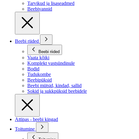
Tarvikud ja lisaseadmed
Beebivannid
Beebi riided
Beebi riided
Vaata kõiki
Komplekt vastsündinule
Bodid
Tudukombe
Beebipüksid
Beebi mütsid, kindad, sallid
Sokid ja sukkpüksid beebidele
Attipas - beebi kingad
Toitumine