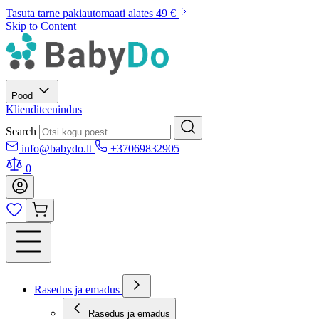
Tasuta tarne pakiautomaati alates 49 €
Skip to Content
Pood
Klienditeenindus
Search
info@babydo.lt
+37069832905
0
Rasedus ja emadus
Rasedus ja emadus