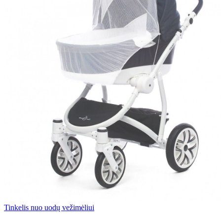
Tinkelis nuo uodų vežimėliui